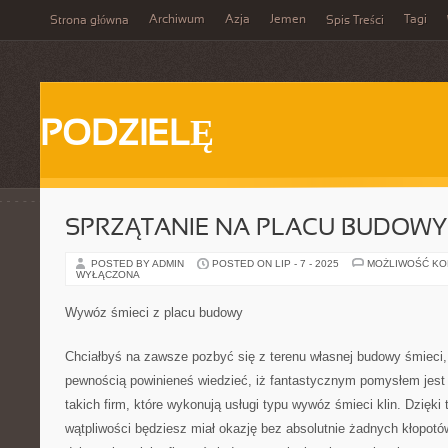
Archiwum
Azja
Jemen
Tagi
Strona główna
Spis Treści
PODZIELĘ
SPRZĄTANIE NA PLACU BUDOWY
POSTED BY ADMIN
POSTED ON LIP - 7 - 2025
MOŻLIWOŚĆ K
WYŁĄCZONA
Wywóz śmieci z placu budowy
Chciałbyś na zawsze pozbyć się z terenu własnej budowy śmieci, 
pewnością powinieneś wiedzieć, iż fantastycznym pomysłem jest 
takich firm, które wykonują usługi typu wywóz śmieci klin. Dzięk
wątpliwości będziesz miał okazję bez absolutnie żadnych kłopot