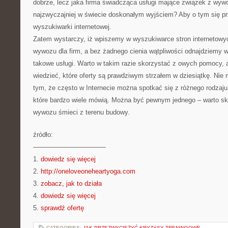
dobrze, lecz jaka firma świadcząca usługi mające związek z wyw
najzwyczajniej w świecie doskonałym wyjściem? Aby o tym się p
wyszukiwarki internetowej.
Zatem wystarczy, iż wpiszemy w wyszukiwarce stron internetowy
wywozu dla firm, a bez żadnego cienia wątpliwości odnajdziemy wie
takowe usługi. Warto w takim razie skorzystać z owych pomocy,
wiedzieć, które oferty są prawdziwym strzałem w dziesiątkę. Ni
tym, że często w Internecie można spotkać się z różnego rodzaju 
które bardzo wiele mówią. Można być pewnym jednego – warto sk
wywozu śmieci z terenu budowy.
źródło:
———————————
1.
dowiedz się więcej
2.
http://oneloveoneheartyoga.com
3.
zobacz, jak to działa
4.
dowiedz się więcej
5.
sprawdź ofertę
CATEGORIES:
JAK PRZEZWYCIĘŻYĆ KRYZYSY TRENINGOWE