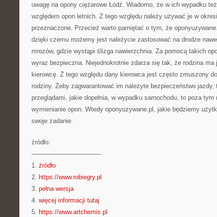
uwagę na opony ciężarowe Łódź. Wiadomo, że w ich wypadku też
względem opon letnich. Z tego względu należy używać je w okresi
przeznaczone. Przecież warto pamiętać o tym, że oponyuzywane
dzięki czemu możemy jest należycie zastosować na drodze naw
mrozów, gdzie wystąpi ślizga nawierzchnia. Za pomocą takich opo
wyraz bezpieczna. Niejednokrotnie zdarza się tak, że rodzina ma 
kierowcę. Z tego względu dany kierowca jest często zmuszony do
rodziny. Żeby zagwarantować im należyte bezpieczeństwo jazdy, 
przeglądami, jakie dopełnia, w wypadku samochodu, to poza tym
wymienianie opon. Wtedy oponyuzywane.pl, jakie będziemy użyt
swoje zadanie.
źródło:
———————————
1.
źródło
2.
https://www.robiegry.pl
3.
pełna wersja
4.
więcej informacji tutaj
5.
https://www.artchemis.pl