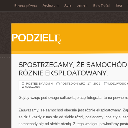
Archiwum
Azja
Jemen
Tagi
Strona główna
Spis Treści
PODZIELĘ
SPOSTRZEGAMY, ŻE SAMOCHÓD 
RÓŻNIE EKSPLOATOWANY.
POSTED BY ADMIN
POSTED ON WRZ - 17 - 2025
MOŻLIWOŚĆ 
WYŁĄCZONA
Gdyby wziąć pod uwagę całkowitą pracę fotografa, to na pewno 
Zauważamy, że samochód obecnie jest różnie eksploatowany. Zap
że dziś każdy z nas się od siebie różni, posiadamy inne style ja
samochody się od siebie różnią. Z tego względu powinniśmy post