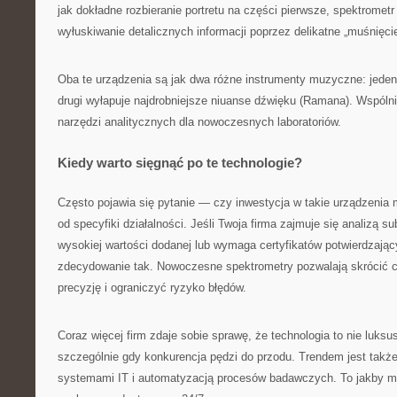
jak dokładne rozbieranie portretu na części pierwsze, spektromet
wyłuskiwanie detalicznych informacji poprzez delikatne „muśnięci
Oba te urządzenia są jak dwa różne instrumenty muzyczne: jeden
drugi wyłapuje najdrobniejsze niuanse dźwięku (Ramana). Wspóln
narzędzi analitycznych dla nowoczesnych laboratoriów.
Kiedy warto sięgnąć po te technologie?
Często pojawia się pytanie — czy inwestycja w takie urządzeni
od specyfiki działalności. Jeśli Twoja firma zajmuje się analizą s
wysokiej wartości dodanej lub wymaga certyfikatów potwierdzaj
zdecydowanie tak. Nowoczesne spektrometry pozwalają skrócić 
precyzję i ograniczyć ryzyko błędów.
Coraz więcej firm zdaje sobie sprawę, że technologia to nie luks
szczególnie gdy konkurencja pędzi do przodu. Trendem jest także
systemami IT i automatyzacją procesów badawczych. To jakby m