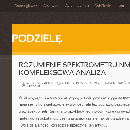
Archiwum
Azja
Jemen
Tagi
Strona główna
Spis Treści
PODZIELĘ
ROZUMIENIE SPEKTROMETRU NM
KOMPLEKSOWA ANALIZA
POSTED BY ADMIN
POSTED ON CZE - 10 - 2025
MOŻLIWOŚĆ 
WYŁĄCZONA
W dzisiejszym świecie coraz więcej przedsiębiorstw sięga po now
mają nie tylko zwiększyć efektywność, ale też poprawić bezpie
oraz spektrometr Ramana to przykłady technologii, które wprowadz
materiałów i substancji. Jeśli zastanawiasz się, jak te urządzen
Twoją działalność, koniecznie przeczytaj ten artykuł.