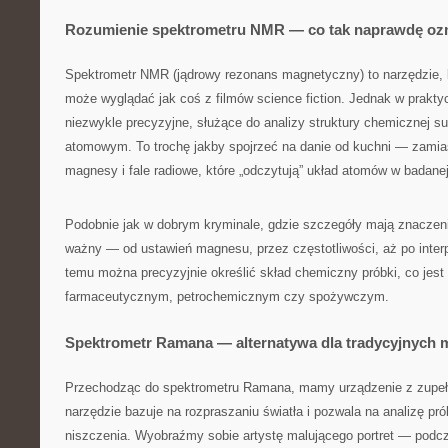
Rozumienie spektrometru NMR — co tak naprawdę oz
Spektrometr NMR (jądrowy rezonans magnetyczny) to narzędzie, k
może wyglądać jak coś z filmów science fiction. Jednak w praktyc
niezwykle precyzyjne, służące do analizy struktury chemicznej su
atomowym. To trochę jakby spojrzeć na danie od kuchni — zamias
magnesy i fale radiowe, które „odczytują” układ atomów w badane
Podobnie jak w dobrym kryminale, gdzie szczegóły mają znaczenie
ważny — od ustawień magnesu, przez częstotliwości, aż po interp
temu można precyzyjnie określić skład chemiczny próbki, co jes
farmaceutycznym, petrochemicznym czy spożywczym.
Spektrometr Ramana — alternatywa dla tradycyjnych 
Przechodząc do spektrometru Ramana, mamy urządzenie z zupełni
narzędzie bazuje na rozpraszaniu światła i pozwala na analizę pró
niszczenia. Wyobraźmy sobie artystę malującego portret — podc