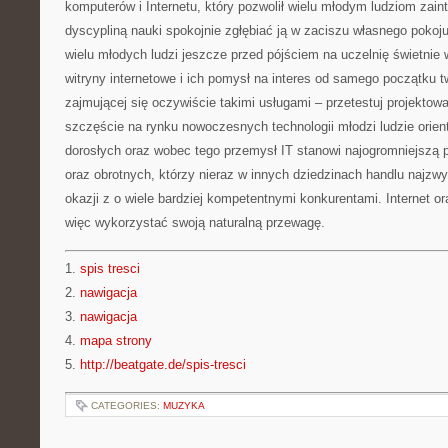
komputerów i Internetu, który pozwolił wielu młodym ludziom za
dyscypliną nauki spokojnie zgłębiać ją w zaciszu własnego pokoju
wielu młodych ludzi jeszcze przed pójściem na uczelnię świetnie w
witryny internetowe i ich pomysł na interes od samego początku t
zajmującej się oczywiście takimi usługami – przetestuj projektowa
szczęście na rynku nowoczesnych technologii młodzi ludzie orient
dorosłych oraz wobec tego przemysł IT stanowi najogromniejszą 
oraz obrotnych, którzy nieraz w innych dziedzinach handlu najzwy
okazji z o wiele bardziej kompetentnymi konkurentami. Internet o
więc wykorzystać swoją naturalną przewagę.
1.
spis tresci
2.
nawigacja
3.
nawigacja
4.
mapa strony
5.
http://beatgate.de/spis-tresci
CATEGORIES:
MUZYKA