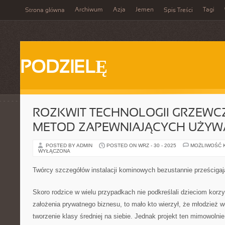
Archiwum
Azja
Jemen
Tagi
Strona główna
Spis Treści
PODZIELĘ
ROZKWIT TECHNOLOGII GRZEWC
METOD ZAPEWNIAJĄCYCH UŻYW
POSTED BY ADMIN
POSTED ON WRZ - 30 - 2025
MOŻLIWOŚĆ 
WYŁĄCZONA
Twórcy szczegółów instalacji kominowych bezustannie prześcigaj
Skoro rodzice w wielu przypadkach nie podkreślali dzieciom korz
założenia prywatnego biznesu, to mało kto wierzył, że młodzież 
tworzenie klasy średniej na siebie. Jednak projekt ten mimowolnie