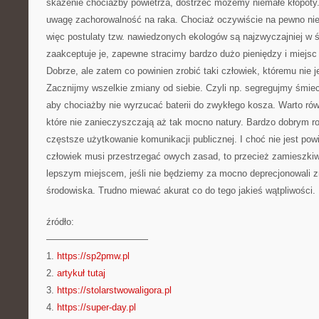
skażenie chociażby powietrza, dostrzec możemy niemałe kłopot
uwagę zachorowalność na raka. Chociaż oczywiście na pewno ni
więc postulaty tzw. nawiedzonych ekologów są najzwyczajniej w ś
zaakceptuje je, zapewne stracimy bardzo dużo pieniędzy i miejsc
Dobrze, ale zatem co powinien zrobić taki człowiek, któremu nie 
Zacznijmy wszelkie zmiany od siebie. Czyli np. segregujmy śmie
aby chociażby nie wyrzucać baterii do zwykłego kosza. Warto rów
które nie zanieczyszczają aż tak mocno natury. Bardzo dobrym r
częstsze użytkowanie komunikacji publicznej. I choć nie jest po
człowiek musi przestrzegać owych zasad, to przecież zamieszkiw
lepszym miejscem, jeśli nie będziemy za mocno deprecjonowali 
środowiska. Trudno miewać akurat co do tego jakieś wątpliwości.
źródło:
———————————
1.
https://sp2pmw.pl
2.
artykuł tutaj
3.
https://stolarstwowaligora.pl
4.
https://super-day.pl