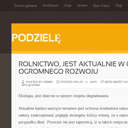
Archiwum
Azja
Jemen
Tagi
Strona główna
Spis Treści
PODZIELĘ
ROLNICTWO, JEST AKTUALNIE W 
OGROMNEGO ROZWOJU
POSTED BY ADMIN
POSTED ON LIP - 3 - 2025
MOŻLIWOŚĆ K
WYŁĄCZONA
Ekologia, jest obecnie w sporym stopniu degradowana
Aktualnie bardzo ważnym tematem jest ochrona środowiska natur
należy zaakceptować poglądy ekologów, którzy mówią, że o nat
przypadku dbać. Przecież nie jest tajemnicą, iż w takich miejscac