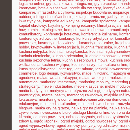
logiczne online
,
gry planszowe strategiczne
,
gry zespołowe
,
hand
kreatywne
,
hotele biznesowe
,
hotele dla zwierząt
,
identyfikacja w
kampanie
,
infrastruktura cyfrowa
,
inspekcje budowlane
,
inspiracje
outdoor
,
inteligentne oświetlenie
,
izolacje termiczne
,
jachty luksu
inwestycyjne
,
kampanie edukacyjne
,
kampanie społeczne
,
kampe
kapitał obrotowy
,
kayaking
,
kemping rodzinny
,
klimatyzacja smart
how
,
kominki ekologiczne
,
kompostowanie domowe
,
komunikacja 
komunikatory
,
konferencje hotelowe
,
konferencje kulinarne
,
konfe
konferencje zdrowotne
,
konkursy
,
konkursy artystyczne
,
konsulta
prawnicze
,
kosmetyki dla zwierząt
,
kosmetyki naturalne
,
krajobra
hobby
,
kryptowaluty w inwestycjach
,
kuchnia francuska
,
kuchnia f
kuchnia indyjska
,
kuchnia meksykańska
,
kuchnia międzynarodow
kuchnia niemiecka
,
kuchnia orientalna
,
kuchnia sezonowa
,
kuchni
kuchnia sezonowa letnia
,
kuchnia sezonowa zimowa
,
kuchnia śr
wielkanocna
,
kuchnia wigilijna
,
kuchnie na wymiar
,
kultura online
,
kursy specjalistyczne
,
laser tag
,
last minute
,
łazienki nowoczesn
commerce
,
logo design
,
łyżwiarstwo
,
made in Poland
,
magazyn en
ogrodowa
,
malarstwo abstrakcyjne
,
malarstwo olejne
,
malowanie 
automation
,
marketing internetowy
,
marketing mobilny
,
marketing 
strategiczny
,
meble industrialne
,
meble klasyczne
,
meble moduło
media tradycyjne
,
medycyna estetyczna zabiegi
,
medycyna natur
prewencyjna
,
mental health
,
mentoring zawodowy
,
miejskie rośliny
luksusowa
,
monitoring w domu
,
monitorowanie zdrowia domowe
,
edukacyjne
,
multimedia kulturalne
,
multimedia w edukacji
,
muzyka
biegowe
,
nauka gry na gitarze
,
nauka gry na pianinie
,
nauka śpie
żywieniowe
,
nowoczesne biuro
,
obsługa klienta online
,
ochrona d
klimatu
,
ochrona powietrza
,
ochrona przyrody
,
ochrona systemów
zdrowia
,
ogród japoński
,
ogród miejski
,
ogród nowoczesny
,
ogród 
ogród wypoczynkowy
,
ogród zimowy pomysły
,
ogrodnictwo miejsk
opieka nad seniorami
,
opieka nad zwierzętami domowymi
,
oprogr