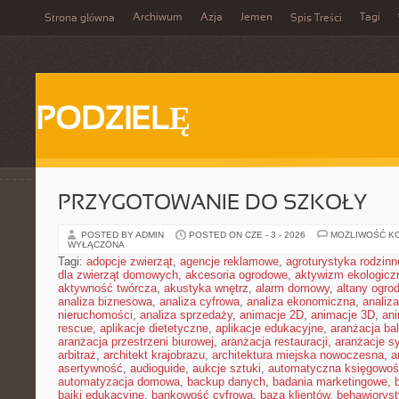
Archiwum
Azja
Jemen
Tagi
Strona główna
Spis Treści
PODZIELĘ
PRZYGOTOWANIE DO SZKOŁY
POSTED BY ADMIN
POSTED ON CZE - 3 - 2026
MOŻLIWOŚĆ K
WYŁĄCZONA
Tagi:
adopcje zwierząt
,
agencje reklamowe
,
agroturystyka rodzinn
dla zwierząt domowych
,
akcesoria ogrodowe
,
aktywizm ekologicz
aktywność twórcza
,
akustyka wnętrz
,
alarm domowy
,
altany ogro
analiza biznesowa
,
analiza cyfrowa
,
analiza ekonomiczna
,
analiz
nieruchomości
,
analiza sprzedaży
,
animacje 2D
,
animacje 3D
,
an
rescue
,
aplikacje dietetyczne
,
aplikacje edukacyjne
,
aranżacja ba
aranżacja przestrzeni biurowej
,
aranżacja restauracji
,
aranżacje sy
arbitraż
,
architekt krajobrazu
,
architektura miejska nowoczesna
,
a
asertywność
,
audioguide
,
aukcje sztuki
,
automatyczna księgowo
automatyzacja domowa
,
backup danych
,
badania marketingowe
,
bajki edukacyjne
,
bankowość cyfrowa
,
baza klientów
,
behawiorys