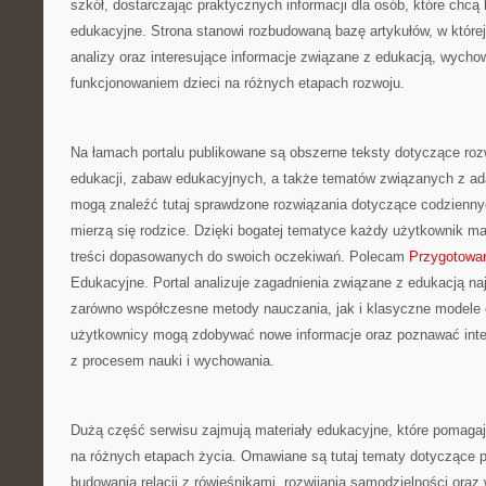
szkół, dostarczając praktycznych informacji dla osób, które chc
edukacyjne. Strona stanowi rozbudowaną bazę artykułów, w któr
analizy oraz interesujące informacje związane z edukacją, wych
funkcjonowaniem dzieci na różnych etapach rozwoju.
Na łamach portalu publikowane są obszerne teksty dotyczące roz
edukacji, zabaw edukacyjnych, a także tematów związanych z ada
mogą znaleźć tutaj sprawdzone rozwiązania dotyczące codzienny
mierzą się rodzice. Dzięki bogatej tematyce każdy użytkownik m
treści dopasowanych do swoich oczekiwań. Polecam
Przygotowan
Edukacyjne. Portal analizuje zagadnienia związane z edukacją na
zarówno współczesne metody nauczania, jak i klasyczne modele 
użytkownicy mogą zdobywać nowe informacje oraz poznawać int
z procesem nauki i wychowania.
Dużą część serwisu zajmują materiały edukacyjne, które pomagaj
na różnych etapach życia. Omawiane są tutaj tematy dotyczące p
budowania relacji z rówieśnikami, rozwijania samodzielności ora