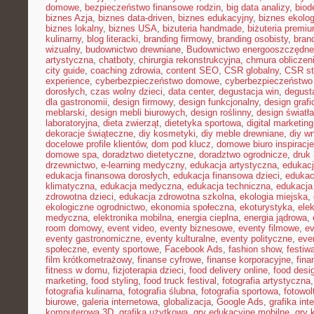
domowe
,
bezpieczeństwo finansowe rodzin
,
big data analizy
,
biod
biznes Azja
,
biznes data-driven
,
biznes edukacyjny
,
biznes ekolo
biznes lokalny
,
biznes USA
,
bizuteria handmade
,
biżuteria premi
kulinarny
,
blog literacki
,
branding firmowy
,
branding osobisty
,
brand
wizualny
,
budownictwo drewniane
,
Budownictwo energooszczędne
artystyczna
,
chatboty
,
chirurgia rekonstrukcyjna
,
chmura obliczen
city guide
,
coaching zdrowia
,
content SEO
,
CSR globalny
,
CSR st
experience
,
cyberbezpieczeństwo domowe
,
cyberbezpieczeństwo
dorosłych
,
czas wolny dzieci
,
data center
,
degustacja win
,
degust
dla gastronomii
,
design firmowy
,
design funkcjonalny
,
design grafi
meblarski
,
design mebli biurowych
,
design roślinny
,
design światła
laboratoryjna
,
dieta zwierząt
,
dietetyka sportowa
,
digital marketing
dekoracje świąteczne
,
diy kosmetyki
,
diy meble drewniane
,
diy w
docelowe profile klientów
,
dom pod klucz
,
domowe biuro inspiracje
domowe spa
,
doradztwo dietetyczne
,
doradztwo ogrodnicze
,
druk
drzewnictwo
,
e-learning medyczny
,
edukacja artystyczna
,
edukacj
edukacja finansowa dorosłych
,
edukacja finansowa dzieci
,
edukac
klimatyczna
,
edukacja medyczna
,
edukacja techniczna
,
edukacj
zdrowotna dzieci
,
edukacja zdrowotna szkolna
,
ekologia miejska
,
ekologiczne ogrodnictwo
,
ekonomia społeczna
,
ekoturystyka
,
ele
medyczna
,
elektronika mobilna
,
energia cieplna
,
energia jądrowa
,
room domowy
,
event video
,
eventy biznesowe
,
eventy filmowe
,
ev
eventy gastronomiczne
,
eventy kulturalne
,
eventy polityczne
,
eve
społeczne
,
eventy sportowe
,
Facebook Ads
,
fashion show
,
festiw
film krótkometrażowy
,
finanse cyfrowe
,
finanse korporacyjne
,
fina
fitness w domu
,
fizjoterapia dzieci
,
food delivery online
,
food desi
marketing
,
food styling
,
food truck festival
,
fotografia artystyczna
fotografia kulinarna
,
fotografia ślubna
,
fotografia sportowa
,
fotowol
biurowe
,
galeria internetowa
,
globalizacja
,
Google Ads
,
grafika int
komputerowa 3D
,
grafika użytkowa
,
gry edukacyjne mobilne
,
gry 