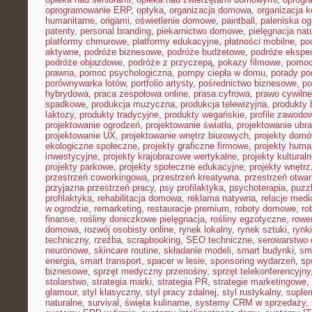
oprogramowanie ERP
,
optyka
,
organizacja domowa
,
organizacja k
humanitarne
,
origami
,
oświetlenie domowe
,
paintball
,
paleniska o
patenty
,
personal branding
,
piekarnictwo domowe
,
pielęgnacja nat
platformy chmurowe
,
platformy edukacyjne
,
płatności mobilne
,
po
aktywne
,
podróże biznesowe
,
podróże budżetowe
,
podróże ekspe
podróże objazdowe
,
podróże z przyczepą
,
pokazy filmowe
,
pomoc
prawna
,
pomoc psychologiczna
,
pompy ciepła w domu
,
porady p
porównywarka lotów
,
portfolio artysty
,
pośrednictwo biznesowe
,
po
hybrydowa
,
praca zespołowa online
,
prasa cyfrowa
,
prawo cywiln
spadkowe
,
produkcja muzyczna
,
produkcja telewizyjna
,
produkty 
laktozy
,
produkty tradycyjne
,
produkty wegańskie
,
profile zawodo
projektowanie ogrodzeń
,
projektowanie światła
,
projektowanie ubr
projektowanie UX
,
projektowanie wnętrz biurowych
,
projekty dom
ekologiczne społeczne
,
projekty graficzne firmowe
,
projekty huma
inwestycyjne
,
projekty krajobrazowe wertykalne
,
projekty kultural
projekty parkowe
,
projekty społeczne edukacyjne
,
projekty wnętrz
przestrzeń coworkingowa
,
przestrzeń kreatywna
,
przestrzeń otwar
przyjazna przestrzeń pracy
,
psy profilaktyka
,
psychoterapia
,
puzz
profilaktyka
,
rehabilitacja domowa
,
reklama natywna
,
relacje medi
w ogrodzie
,
remarketing
,
restauracje premium
,
roboty domowe
,
ro
finanse
,
rośliny doniczkowe pielęgnacja
,
rośliny egzotyczne
,
rowe
domowa
,
rozwój osobisty online
,
rynek lokalny
,
rynek sztuki
,
rynk
techniczny
,
rzeźba
,
scrapbooking
,
SEO techniczne
,
serowarstwo
neuronowe
,
skincare routine
,
składanie modeli
,
smart budynki
,
sma
energia
,
smart transport
,
spacer w lesie
,
sponsoring wydarzeń
,
sp
biznesowe
,
sprzęt medyczny przenośny
,
sprzęt telekonferencyjny
stolarstwo
,
strategia marki
,
strategia PR
,
strategie marketingowe
,
glamour
,
styl klasyczny
,
styl pracy zdalnej
,
styl rustykalny
,
suplem
naturalne
,
survival
,
święta kulinarne
,
systemy CRM w sprzedaży
,