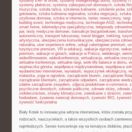
systemy ERP w firmie
,
systemy inteligentnego domu
,
systemy IT
systemy płatnicze
,
systemy zabezpieczeń domowych
,
szkoła fil
muzyczna
,
szkoła tańca
,
szkolenia kulinarne
,
szkolenie psów
,
szk
gotowania
,
sztuka kulinarna regionalna
,
sztuka negocjacji
,
sztuka
użytkowa domowa
,
sztuka w internecie
,
taniec nowoczesny
,
targi
building event
,
technologia medyczna
,
technologie AGD
,
technolo
smart home
,
telemedycyna specjalistyczna
,
teleporady zdrowotne
par
,
testy medyczne domowe
,
transakcje bezgotówkowe
,
transfo
autonomiczny
,
transport luksusowy
,
travel blogger
,
trekking
,
turys
artystyczna
,
ubezpieczenia komunikacyjne
,
ubezpieczenia zdrow
naturalna
,
user experience online
,
usługi cateringowe premium
,
us
turystyczne premium
,
VR w edukacji
,
wakacje egzotyczne
,
wakac
premium
,
wakacje w górach
,
wakacje w Polsce
,
webdesign
,
werni
wideofilmowanie
,
wideokonferencje
,
wirtualizacja
,
wirtualna rzecz
wirtualne konferencje
,
wirtualne targi
,
work-life balance w domu
,
w
wspinaczka górska
,
współpraca międzynarodowa
,
współpraca onl
wydawnictwo internetowe
,
wynalazki
,
wypoczynek ekologiczny
,
w
malarska
,
yoga w ogrodzie
,
zarządzanie biurem
,
zarządzanie flotą
zarządzanie klientami
,
zarządzanie odpadami
,
zarządzanie wiedz
zdalne zarządzanie zespołem
,
zdjęcia produktowe e-commerce
,
z
psychiczne dorosłych
,
zdrowie publiczne
,
zdrowie skóry
,
zdrowie 
ziołolecznictwo
,
zmiany klimatyczne
,
zwiedzanie z dziećmi
,
zwie
hodowlane
,
żywienie zwierząt domowych
,
żywność BIO
,
żywność 
żywność funkcjonalna
Biały Kotek to innowacyjna witryna internetowa, która została pr
rodzicach, nauczycielach, a także wszystkich osobach zaintere
najmłodszych. Serwis koncentruje się na tematyce żłobków, plac