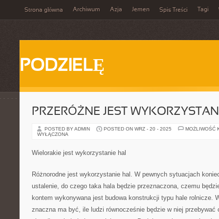
Archiwum
Azja
Jemen
Tagi
Strona główna
Spis Treści
PODZIELĘ
PRZERÓŻNE JEST WYKORZYSTAN
POSTED BY ADMIN
POSTED ON WRZ - 20 - 2025
MOŻLIWOŚĆ 
WYŁĄCZONA
Wielorakie jest wykorzystanie hal
Różnorodne jest wykorzystanie hal. W pewnych sytuacjach konie
ustalenie, do czego taka hala będzie przeznaczona, czemu będzie
kontem wykonywana jest budowa konstrukcji typu hale rolnicze. W
znaczna ma być, ile ludzi równocześnie będzie w niej przebywać c