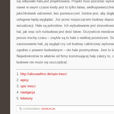
się odbywało hala jest projektowana. Projekt musi pozostać wyko
nawet w owym czasie kiedy jest to tylko łatwa, wielkopowierzchn
jakichkolwiek udziwnień, bez pomieszczeń. Istotne jest, aby dogł
usługowe będą wyglądać. Już przez rozpoczęciem budowy dopusz
wizualizacji. Hale są potrzebne. Ich wybudowanie jest stosunkow
hal, jak oraz och rozbudowa jest dość łatwe. Oczywiście nieodzo
proces trochę czasu – zwykle są to hale o wielkiej przestrzeni. S
zastosowanie hali, jej wygląd czy cel budowy całościowy wykon
zgodnie z prawem budowlanym – oto hale przemysłowe. Jest to śc
Niejednokrotnie to właśnie od firmy konstruującej halę zależy to,
budowie nie może się oszczędzać.
1.
http://alissawilms.de/spis-tresci
2.
wpisy
3.
spis tresci
4.
nawigacja
5.
felietony
CATEGORIES:
EDUKACJA