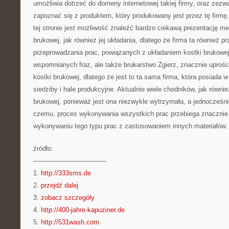
umożliwia dotrzeć do domeny internetowej takiej firmy, oraz zezwa
zapoznać się z produktem, który produkowany jest przez tę firmę
tej stronie jest możliwość znaleźć bardzo ciekawą prezentację m
brukowej, jak również jej układania, dlatego że firma ta również p
przeprowadzania prac, powiązanych z układaniem kostki brukowe
wspomnianych fraz, ale także brukarstwo Zgierz, znacznie uprośc
kostki brukowej, dlatego że jest to ta sama firma, która posiada
siedziby i hale produkcyjne. Aktualnie wiele chodników, jak równie
brukowej, ponieważ jest ona niezwykle wytrzymała, a jednocześnie
czemu, proces wykonywania wszystkich prac przebiega znacznie s
wykonywaniu tego typu prac z zastosowaniem innych materiałów.
źródło:
———————————
1.
http://333sms.de
2.
przejdź dalej
3.
zobacz szczegóły
4.
http://400-jahre-kapuziner.de
5.
http://531wash.com