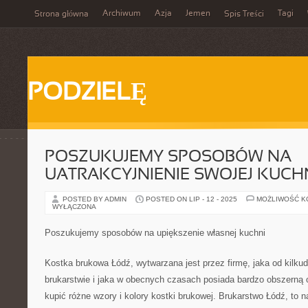
Archiwum
Azja
Jemen
Tagi
Strona główna
Spis Treści
PODZIELĘ
POSZUKUJEMY SPOSOBÓW NA
UATRAKCYJNIENIE SWOJEJ KUCH
POSTED BY ADMIN
POSTED ON LIP - 12 - 2025
MOŻLIWOŚĆ 
WYŁĄCZONA
Poszukujemy sposobów na upiększenie własnej kuchni
Kostka brukowa Łódź, wytwarzana jest przez firmę, jaka od kilkudz
brukarstwie i jaka w obecnych czasach posiada bardzo obszerną 
kupić różne wzory i kolory kostki brukowej. Brukarstwo Łódź, to n