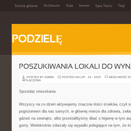
Archiwum
Azja
Jemen
Tagi
Strona główna
Spis Treści
PODZIELĘ
POSZUKIWANIA LOKALI DO WYN
POSTED BY ADMIN
POSTED ON LIP - 19 - 2025
MOŻLIWOŚĆ 
WYŁĄCZONA
Sprzedaż mieszkania
Wszyscy na co dzień aktywujemy znaczne ilości ścieków, czyli su
pogrożeniem dla nas samych, w głównej mierze dla zdrowia, zwłas
gdzieś na zewnątrz, albo przestalibyśmy dbać o higienę w tym a
gumy. Wielokrotnie zdarzały się wypadki polegające na tym, że śc