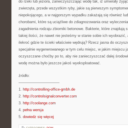
do rzeki lub jeziora, zanieczyszczając wodę tak, iż umierały żyjąc
zwierzęta, przede wszystkim ryby, jakie są pierwszym symptomem
niepokojącego, a w najgorszym wypadku zakażają się również lud
chorobami, które są uciążliwe do zdiagnozowania oraz wyleczenia
zagadnienia rodzaju zbiorniki betonowe. Bakterie, które znajdują 
takiej ilości, że nawet nie jesteśmy w stanie sobie ich wyobrazić, 
ilekroć gdzie te ścieki właściwie wędrują? Rzecz jasna do oczysz
specjalnie wygenerowanego w tym celu miejsc, w jakim miejscu 
oczyszczane choćby po to, aby nie zanieczyszczać dalej środowi
wodę można było jeszcze jakoś wyeksploatować.
źródło:
———————————
1.
http://controlling-office-gmbh.de
2.
http://controlsignalconverter.com
3.
http://coolange.com
4.
pełna wersja
5.
dowiedz się więcej
CATEGORIES:
DOM