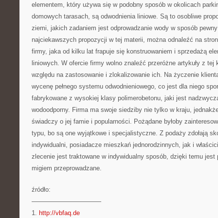
elementem, który używa się w podobny sposób w okolicach parking
domowych tarasach, są odwodnienia liniowe. Są to osobliwe propoz
ziemi, jakich zadaniem jest odprowadzanie wody w sposób pewny i
najciekawszych propozycji w tej materii, można odnaleźć na stron
firmy, jaka od kilku lat frapuje się konstruowaniem i sprzedażą 
liniowych. W ofercie firmy wolno znaleźć przeróżne artykuły z tej
względu na zastosowanie i zlokalizowanie ich. Na życzenie klient
wycenę pełnego systemu odwodnieniowego, co jest dla niego spor
fabrykowane z wysokiej klasy polimerobetonu, jaki jest nadzwyczaj
wodoodporny. Firma ma swoje siedziby nie tylko w kraju, jednakże
świadczy o jej famie i popularności. Pożądane byłoby zainteresow
typu, bo są one wyjątkowe i specjalistyczne. Z podaży zdołają s
indywidualni, posiadacze mieszkań jednorodzinnych, jak i właścic
zlecenie jest traktowane w indywidualny sposób, dzięki temu jest
migiem przeprowadzane.
źródło:
———————————
1.
http://vbfaq.de