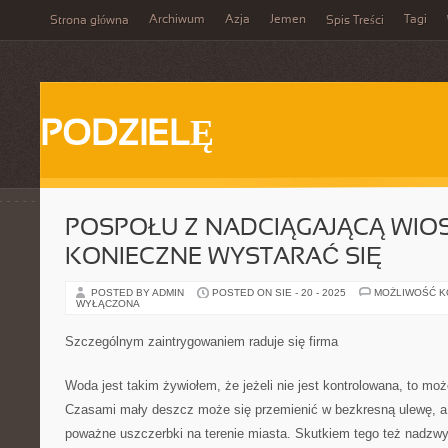
Archiwum
Azja
Jemen
Tagi
Strona główna
Spis Treści
PODZIELĘ
POSPOŁU Z NADCIĄGAJĄCĄ WIOS
KONIECZNE WYSTARAĆ SIĘ
POSTED BY ADMIN
POSTED ON SIE - 20 - 2025
MOŻLIWOŚĆ 
WYŁĄCZONA
Szczególnym zaintrygowaniem raduje się firma
Woda jest takim żywiołem, że jeżeli nie jest kontrolowana, to mo
Czasami mały deszcz może się przemienić w bezkresną ulewę, 
poważne uszczerbki na terenie miasta. Skutkiem tego też nadzw