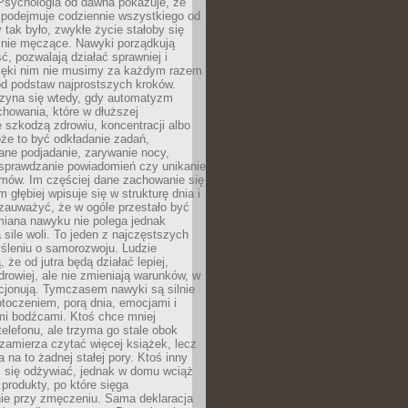
 Psychologia od dawna pokazuje, że
 podejmuje codziennie wszystkiego od
tak było, zwykłe życie stałoby się
lnie męczące. Nawyki porządkują
ć, pozwalają działać sprawniej i
zięki nim nie musimy za każdym razem
od podstaw najprostszych kroków.
zyna się wtedy, gdy automatyzm
howania, które w dłuższej
 szkodzą zdrowiu, koncentracji albo
że to być odkładanie zadań,
ane podjadanie, zarywanie nocy,
sprawdzanie powiadomień czy unikanie
zmów. Im częściej dane zachowanie się
 głębiej wpisuje się w strukturę dnia i
 zauważyć, że w ogóle przestało być
iana nawyku nie polega jednak
 sile woli. To jeden z najczęstszych
śleniu o samorozwoju. Ludzie
 że od jutra będą działać lepiej,
zdrowiej, ale nie zmieniają warunków, w
cjonują. Tymczasem nawyki są silnie
toczeniem, porą dnia, emocjami i
mi bodźcami. Ktoś chce mniej
telefonu, ale trzyma go stale obok
 zamierza czytać więcej książek, lecz
 na to żadnej stałej pory. Ktoś inny
ej się odżywiać, jednak w domu wciąż
produkty, po które sięga
ie przy zmęczeniu. Sama deklaracja