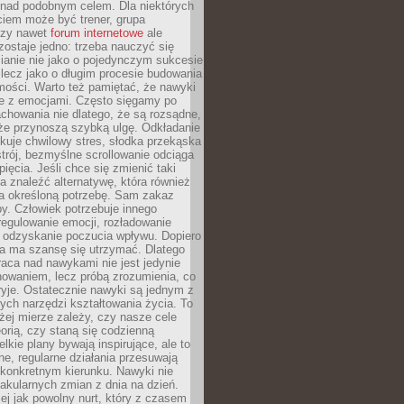
 nad podobnym celem. Dla niektórych
ciem może być trener, grupa
czy nawet
forum internetowe
ale
ostaje jedno: trzeba nauczyć się
ianie nie jako o pojedynczym sukcesie
 lecz jako o długim procesie budowania
mości. Warto też pamiętać, że nawyki
e z emocjami. Często sięgamy po
chowania nie dlatego, że są rozsądne,
 że przynoszą szybką ulgę. Odkładanie
kuje chwilowy stres, słodka przekąska
trój, bezmyślne scrollowanie odciąga
ięcia. Jeśli chce się zmienić taki
a znaleźć alternatywę, która również
a określoną potrzebę. Sam zakaz
y. Człowiek potrzebuje innego
egulowanie emocji, rozładowanie
y odzyskanie poczucia wpływu. Dopiero
a ma szansę się utrzymać. Dlatego
aca nad nawykami nie jest jedynie
howaniem, lecz próbą zrozumienia, co
ryje. Ostatecznie nawyki są jednym z
ych narzędzi kształtowania życia. To
żej mierze zależy, czy nasze cele
orią, czy staną się codzienną
elkie plany bywają inspirujące, ale to
ne, regularne działania przesuwają
 konkretnym kierunku. Nawyki nie
akularnych zmian z dnia na dzień.
zej jak powolny nurt, który z czasem