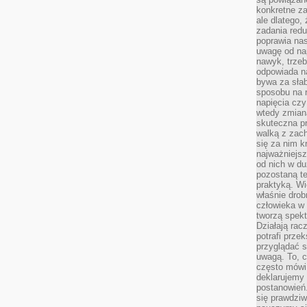
konkretne za
ale dlatego,
zadania redu
poprawia nas
uwagę od nap
nawyk, trzeb
odpowiada n
bywa za słab
sposobu na r
napięcia cz
wtedy zmian
skuteczna pr
walką z zac
się za nim k
najważniejsz
od nich w du
pozostaną te
praktyką. Wi
właśnie drob
człowieka w
tworzą spekt
Działają rac
potrafi przek
przyglądać s
uwagą. To, c
często mówi 
deklarujemy
postanowień.
się prawdziw