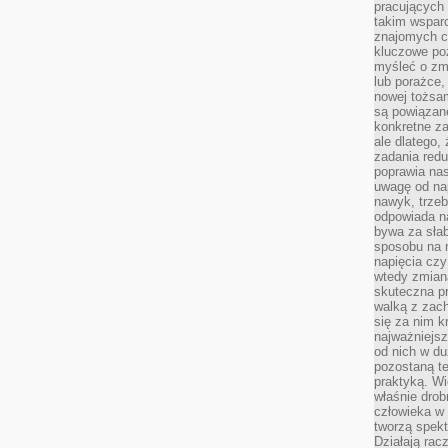
pracujących
takim wspar
znajomych 
kluczowe poz
myśleć o zm
lub porażce,
nowej tożsa
są powiązan
konkretne za
ale dlatego,
zadania redu
poprawia nas
uwagę od nap
nawyk, trzeb
odpowiada n
bywa za słab
sposobu na r
napięcia cz
wtedy zmian
skuteczna pr
walką z zac
się za nim k
najważniejsz
od nich w du
pozostaną te
praktyką. Wi
właśnie drob
człowieka w
tworzą spekt
Działają rac