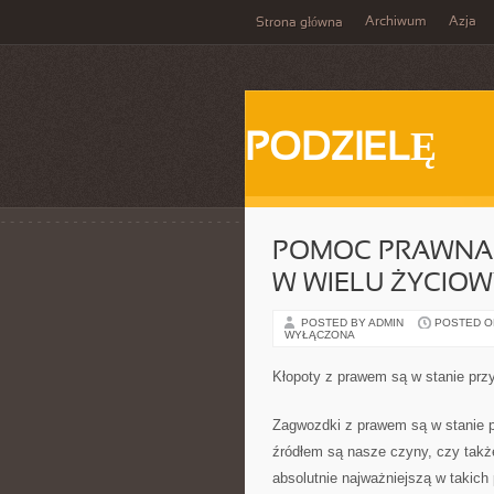
Archiwum
Azja
Strona główna
PODZIELĘ
POMOC PRAWNA 
W WIELU ŻYCIO
POSTED BY ADMIN
POSTED ON
WYŁĄCZONA
Kłopoty z prawem są w stanie prz
Zagwozdki z prawem są w stanie p
źródłem są nasze czyny, czy także
absolutnie najważniejszą w takich