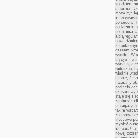
spadkiem mot
stabilnie. D
może być le
intensywnych
porzucony. P
codziennie b
pochłaniania
lubią regula
nowe działan
z konkretny
czasem prze
wysiłku. W p
kryzys. To 
wygasa, a re
widoczne, b
właśnie wte
uznaje, że z
naturalny et
podjęcia decy
czasem wyda
staje się śl
zaufanym alb
pracujących
takim wspar
znajomych 
kluczowe poz
myśleć o zm
lub porażce,
nowej tożsa
są powiązan