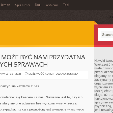
Jemen
Tagi
Tagi
Spis Treści
Wybierać
SUB
MOŻE BYĆ NAM PRZYDATNA
Nawyki tworz
WYCH SPRAWACH
Większość lu
wiele czynno
przebudzenia
POMOC
 WRZ - 18 - 2025
MOŻLIWOŚĆ KOMENTOWANIA
ZOSTAŁA
sięgamy po t
PRAWNA
MOŻE
zaczynamy p
BYĆ
organizujemy
NAM
ydarzyć się każdemu z nas
wynikiem ka
PRZYDATNA
W
raczej efekt
WIELU
długo, aż st
ŻYCIOWYCH
rzydarzyć się każdemu z nas. Nieważne jest to, czy ich
funkcjonowa
SPRAWACH
sprzymierze
 stały się one udziałem bez wyraźnej winy – rzeczą
psychiczną, 
 przypadkach z całą pewnością jest wynajęcie właściwego
jeśli utrwala