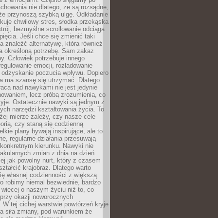
chowania nie dlatego, że są rozsądne,
 że przynoszą szybką ulgę. Odkładanie
kuje chwilowy stres, słodka przekąska
trój, bezmyślne scrollowanie odciąga
ięcia. Jeśli chce się zmienić taki
a znaleźć alternatywę, która również
a określoną potrzebę. Sam zakaz
y. Człowiek potrzebuje innego
egulowanie emocji, rozładowanie
y odzyskanie poczucia wpływu. Dopiero
a ma szansę się utrzymać. Dlatego
aca nad nawykami nie jest jedynie
howaniem, lecz próbą zrozumienia, co
ryje. Ostatecznie nawyki są jednym z
ych narzędzi kształtowania życia. To
żej mierze zależy, czy nasze cele
orią, czy staną się codzienną
elkie plany bywają inspirujące, ale to
ne, regularne działania przesuwają
 konkretnym kierunku. Nawyki nie
akularnych zmian z dnia na dzień.
zej jak powolny nurt, który z czasem
ształcić krajobraz. Dlatego warto
ię własnej codzienności z większą
o robimy niemal bezwiednie, bardzo
więcej o naszym życiu niż to, co
 przy okazji noworocznych
 W tej cichej warstwie powtórzeń kryje
a siła zmiany, pod warunkiem że