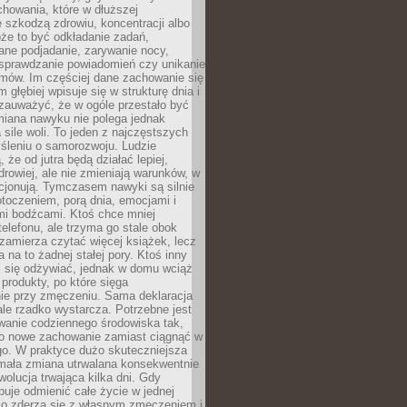
howania, które w dłuższej
 szkodzą zdrowiu, koncentracji albo
że to być odkładanie zadań,
ane podjadanie, zarywanie nocy,
sprawdzanie powiadomień czy unikanie
zmów. Im częściej dane zachowanie się
 głębiej wpisuje się w strukturę dnia i
 zauważyć, że w ogóle przestało być
iana nawyku nie polega jednak
 sile woli. To jeden z najczęstszych
śleniu o samorozwoju. Ludzie
 że od jutra będą działać lepiej,
zdrowiej, ale nie zmieniają warunków, w
cjonują. Tymczasem nawyki są silnie
toczeniem, porą dnia, emocjami i
mi bodźcami. Ktoś chce mniej
telefonu, ale trzyma go stale obok
 zamierza czytać więcej książek, lecz
 na to żadnej stałej pory. Ktoś inny
ej się odżywiać, jednak w domu wciąż
produkty, po które sięga
ie przy zmęczeniu. Sama deklaracja
ale rzadko wystarcza. Potrzebne jest
wanie codziennego środowiska tak,
ło nowe zachowanie zamiast ciągnąć w
go. W praktyce dużo skuteczniejsza
 mała zmiana utrwalana konsekwentnie
ewolucja trwająca kilka dni. Gdy
buje odmienić całe życie w jednej
bko zderza się z własnym zmęczeniem i