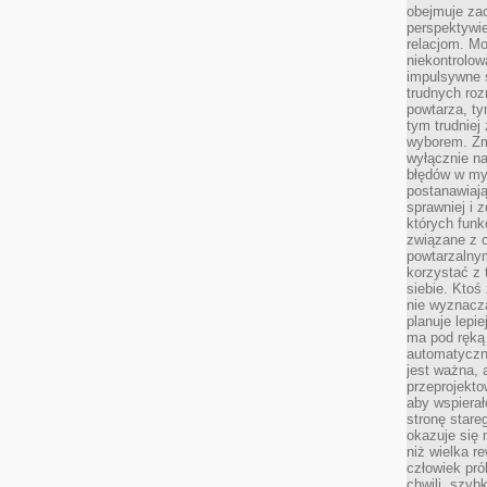
obejmuje zac
perspektywie
relacjom. Mo
niekontrolow
impulsywne 
trudnych ro
powtarza, tym
tym trudniej
wyborem. Zm
wyłącznie na
błędów w my
postanawiają,
sprawniej i 
których funk
związane z o
powtarzalny
korzystać z 
siebie. Ktoś
nie wyznacza
planuje lepi
ma pod ręką 
automatyczn
jest ważna, 
przeprojekto
aby wspiera
stronę stare
okazuje się
niż wielka r
człowiek pró
chwili, szy