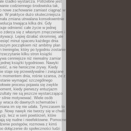
ale rzadko wystarcza. Potrzebne jest
wanie codziennego środowiska tak,
ło nowe zachowanie zamiast ciągnąć w
go. W praktyce dużo skuteczniejsza
 mała zmiana utrwalana konsekwentnie
ewolucja trwająca kilka dni. Gdy
buje odmienić całe życie w jednej
bko zderza się z własnym zmęczeniem i
ywacji. Lepiej działać skromniej, ale
ziesięć minut spaceru każdego dnia
pszym początkiem niż ambitny plan
 treningów, który po tygodniu zostanie
rzeczytanie kilku stron książki
ywa cenniejsze niż nierealny zamiar
 jednej książki tygodniowo. Nawyki
rność, a nie heroiczne zrywy. Kiedy
ie staje się przewidywalne i związane
m momentem dnia, rośnie szansa, że z
stanie wymagać szczególnego
ołowie procesu pojawia się zwykle
moment, kiedy pierwszy entuzjazm
zultaty nie są jeszcze wystarczająco
y silnie motywować. Wiele osób
dy wraca do dawnych schematów i
miana im się nie udała. Tymczasem to
ap. Nowy nawyk nie tworzy się w chwili
zji, lecz w serii powtórzeń, które
ją się nudne i nieefektowne. Pomocne
edzenie postępów, rozmowa z kimś
o dołączenie do społeczności ludzi