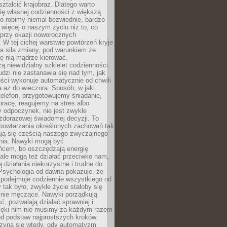
ształcić krajobraz. Dlatego warto
ię własnej codzienności z większą
o robimy niemal bezwiednie, bardzo
więcej o naszym życiu niż to, co
 przy okazji noworocznych
 W tej cichej warstwie powtórzeń kryje
a siła zmiany, pod warunkiem że
ę nią mądrze kierować.
ą niewidzialny szkielet codzienności.
dzi nie zastanawia się nad tym, jak
ści wykonuje automatycznie od chwili
 aż do wieczora. Sposób, w jaki
elefon, przygotowujemy śniadanie,
racę, reagujemy na stres albo
 odpoczynek, nie jest zwykle
żdorazowej świadomej decyzji. To
 powtarzania określonych zachowań tak
ają się częścią naszego zwyczajnego
nia. Nawyki mogą być
ńcem, bo oszczędzają energię
ale mogą też działać przeciwko nam,
ją działania niekorzystne i trudne do
 Psychologia od dawna pokazuje, że
 podejmuje codziennie wszystkiego od
tak było, zwykłe życie stałoby się
lnie męczące. Nawyki porządkują
ć, pozwalają działać sprawniej i
zięki nim nie musimy za każdym razem
od podstaw najprostszych kroków.
zyna się wtedy, gdy automatyzm