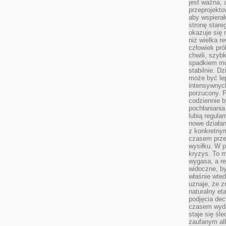
jest ważna, 
przeprojekto
aby wspiera
stronę stare
okazuje się
niż wielka r
człowiek pró
chwili, szy
spadkiem mot
stabilnie. D
może być le
intensywnych
porzucony. P
codziennie b
pochłaniania
lubią regula
nowe działan
z konkretny
czasem prze
wysiłku. W p
kryzys. To 
wygasa, a re
widoczne, b
właśnie wte
uznaje, że z
naturalny et
podjęcia decy
czasem wyda
staje się śl
zaufanym alb