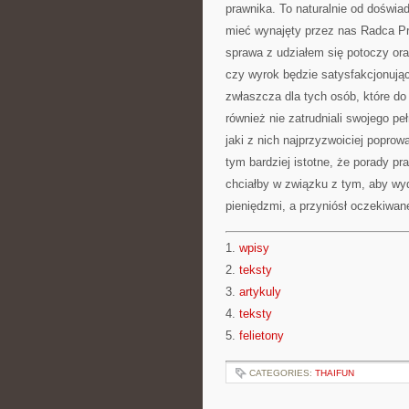
prawnika. To naturalnie od doświa
mieć wynajęty przez nas Radca Pr
sprawa z udziałem się potoczy ora
czy wyrok będzie satysfakcjonując
zwłaszcza dla tych osób, które do 
również nie zatrudniali swojego p
jaki z nich najprzyzwoiciej poprow
tym bardziej istotne, że porady p
chciałby w związku z tym, aby wyd
pieniędzmi, a przyniósł oczekiwan
1.
wpisy
2.
teksty
3.
artykuly
4.
teksty
5.
felietony
CATEGORIES:
THAIFUN