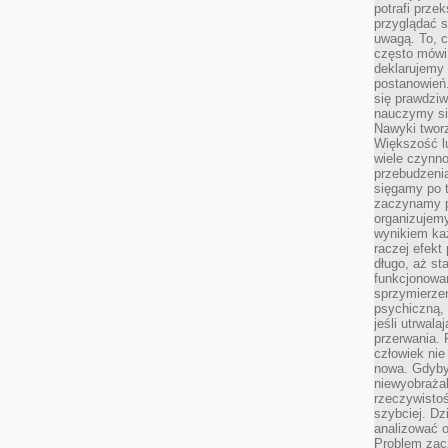
potrafi przek
przyglądać s
uwagą. To, c
często mówi 
deklarujemy
postanowień.
się prawdziw
nauczymy si
Nawyki tworz
Większość lu
wiele czynno
przebudzenia
sięgamy po t
zaczynamy p
organizujemy
wynikiem ka
raczej efekt
długo, aż st
funkcjonowa
sprzymierze
psychiczną, 
jeśli utrwala
przerwania.
człowiek nie
nowa. Gdyby 
niewyobraża
rzeczywistoś
szybciej. D
analizować 
Problem zac