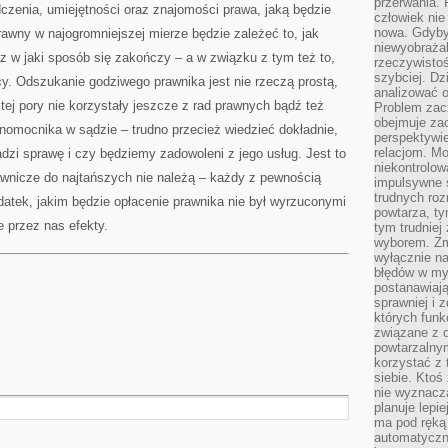
przerwania.
dczenia, umiejętności oraz znajomości prawa, jaką będzie
człowiek nie
nowa. Gdyby 
awny w najogromniejszej mierze będzie zależeć to, jak
niewyobraża
z w jaki sposób się zakończy – a w związku z tym też to,
rzeczywistoś
szybciej. D
y. Odszukanie godziwego prawnika jest nie rzeczą prostą,
analizować 
tej pory nie korzystały jeszcze z rad prawnych bądź też
Problem zac
obejmuje zac
ełnomocnika w sądzie – trudno przecież wiedzieć dokładnie,
perspektywie
relacjom. Mo
adzi sprawę i czy będziemy zadowoleni z jego usług. Jest to
niekontrolow
rawnicze do najtańszych nie należą – każdy z pewnością
impulsywne 
trudnych ro
atek, jakim będzie opłacenie prawnika nie był wyrzuconymi
powtarza, tym
e przez nas efekty.
tym trudniej
wyborem. Zm
wyłącznie na
błędów w my
postanawiają,
sprawniej i 
których funk
związane z o
powtarzalny
korzystać z 
siebie. Ktoś
nie wyznacza
planuje lepi
ma pod ręką 
automatyczn