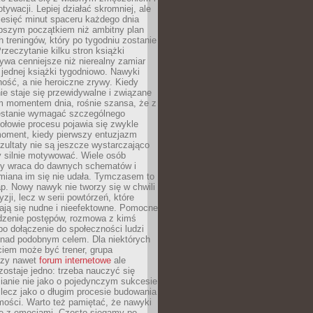
ywacji. Lepiej działać skromniej, ale
ziesięć minut spaceru każdego dnia
pszym początkiem niż ambitny plan
 treningów, który po tygodniu zostanie
rzeczytanie kilku stron książki
ywa cenniejsze niż nierealny zamiar
 jednej książki tygodniowo. Nawyki
rność, a nie heroiczne zrywy. Kiedy
ie staje się przewidywalne i związane
m momentem dnia, rośnie szansa, że z
stanie wymagać szczególnego
ołowie procesu pojawia się zwykle
moment, kiedy pierwszy entuzjazm
zultaty nie są jeszcze wystarczająco
y silnie motywować. Wiele osób
dy wraca do dawnych schematów i
miana im się nie udała. Tymczasem to
ap. Nowy nawyk nie tworzy się w chwili
zji, lecz w serii powtórzeń, które
ją się nudne i nieefektowne. Pomocne
edzenie postępów, rozmowa z kimś
o dołączenie do społeczności ludzi
 nad podobnym celem. Dla niektórych
ciem może być trener, grupa
czy nawet
forum internetowe
ale
ostaje jedno: trzeba nauczyć się
ianie nie jako o pojedynczym sukcesie
 lecz jako o długim procesie budowania
mości. Warto też pamiętać, że nawyki
e z emocjami. Często sięgamy po