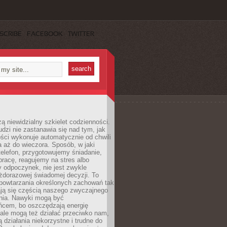
SCRIBE
FACEBOOK
TWITTER
ą niewidzialny szkielet codzienności.
dzi nie zastanawia się nad tym, jak
ści wykonuje automatycznie od chwili
 aż do wieczora. Sposób, w jaki
elefon, przygotowujemy śniadanie,
racę, reagujemy na stres albo
 odpoczynek, nie jest zwykle
żdorazowej świadomej decyzji. To
 powtarzania określonych zachowań tak
ają się częścią naszego zwyczajnego
nia. Nawyki mogą być
ńcem, bo oszczędzają energię
ale mogą też działać przeciwko nam,
ją działania niekorzystne i trudne do