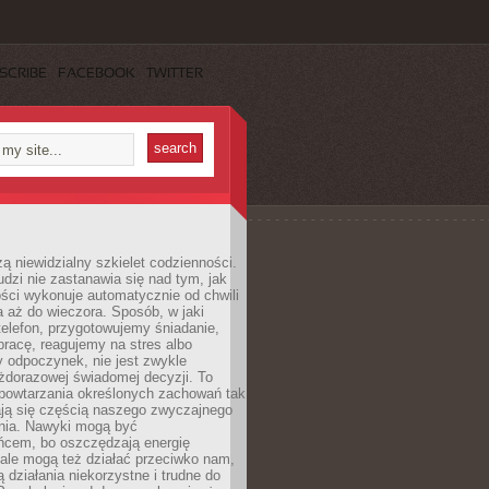
SCRIBE
FACEBOOK
TWITTER
ą niewidzialny szkielet codzienności.
dzi nie zastanawia się nad tym, jak
ści wykonuje automatycznie od chwili
 aż do wieczora. Sposób, w jaki
elefon, przygotowujemy śniadanie,
racę, reagujemy na stres albo
 odpoczynek, nie jest zwykle
żdorazowej świadomej decyzji. To
 powtarzania określonych zachowań tak
ają się częścią naszego zwyczajnego
nia. Nawyki mogą być
ńcem, bo oszczędzają energię
ale mogą też działać przeciwko nam,
ją działania niekorzystne i trudne do