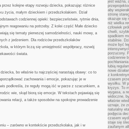
jest ważna, 
 przez kolejne etapy rozwoju dziecka, pokazując różnice
przeprojekto
aby wspiera
u życia, małym dzieckiem i przedszkolakiem. Dział
stronę stare
okazuje się
podstawach codziennej opieki: bezpieczeństwie, rytmie dnia,
niż wielka r
ojnym reagowaniu na potrzeby. Z kolei część Małe dziecko
człowiek pró
chwili, szy
jawiają się tematy pierwszej samodzielności, nauki mowy, a
spadkiem mot
ych z jedzeniem. Dla rodziców przedszkolaków
stabilnie. D
może być le
ola, w którym liczą się umiejętność współpracy, rozwój
intensywnych
porzucony. P
iekawości świata.
codziennie b
pochłaniania
lubią regula
nowe działan
ziecka, bo właśnie tu najczęściej narastają obawy: co to
z konkretny
porządkować zachowania i emocje, pokazując je w
czasem prze
wysiłku. W p
wis podkreśla, że reguły mogą iść w parze z szacunkiem, a
kryzys. To 
wygasa, a re
rodzic wie, skąd biorą się emocje. W tekstach pojawiają się
widoczne, b
owania relacji, a także sposobów na spokojne prowadzenie
właśnie wte
uznaje, że z
naturalny et
podjęcia decy
czasem wyda
staje się śl
ieniu – zarówno w kontekście przedszkolaka, jak i w
zaufanym alb