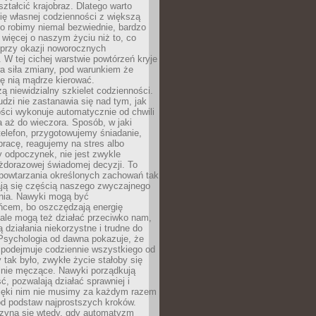
ształcić krajobraz. Dlatego warto
ię własnej codzienności z większą
o robimy niemal bezwiednie, bardzo
więcej o naszym życiu niż to, co
 przy okazji noworocznych
 W tej cichej warstwie powtórzeń kryje
a siła zmiany, pod warunkiem że
ę nią mądrze kierować.
ą niewidzialny szkielet codzienności.
dzi nie zastanawia się nad tym, jak
ści wykonuje automatycznie od chwili
 aż do wieczora. Sposób, w jaki
elefon, przygotowujemy śniadanie,
racę, reagujemy na stres albo
 odpoczynek, nie jest zwykle
żdorazowej świadomej decyzji. To
 powtarzania określonych zachowań tak
ają się częścią naszego zwyczajnego
nia. Nawyki mogą być
ńcem, bo oszczędzają energię
ale mogą też działać przeciwko nam,
ją działania niekorzystne i trudne do
 Psychologia od dawna pokazuje, że
 podejmuje codziennie wszystkiego od
tak było, zwykłe życie stałoby się
lnie męczące. Nawyki porządkują
ć, pozwalają działać sprawniej i
zięki nim nie musimy za każdym razem
od podstaw najprostszych kroków.
zyna się wtedy, gdy automatyzm