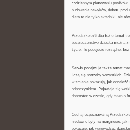
codziennym planowaniu posiłków. D
budowania nawyków, doboru produk
dieta to nie tylko składniki, ale ró
Przedszkole76 dba też o temat tro
bezpieczeństwo dziecka można znal
życie. To podejście rozsądne: bez 
Serwis podejmuje także temat mam
liczą się potrzeby wszystkich. Dz
w zmianie pokazują, jak odnaleźć
odpoczynkiem. Pojawiają się wątki
dobrostan w czasie, gdy łatwo o fr
Cechą rozpoznawalną Przedszkole7
niedawno były na marginesie, jak
pokazuje, jak wprowadzać dzieck