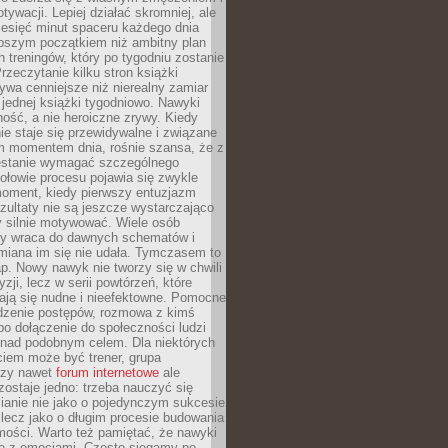
ywacji. Lepiej działać skromniej, ale
ziesięć minut spaceru każdego dnia
pszym początkiem niż ambitny plan
 treningów, który po tygodniu zostanie
rzeczytanie kilku stron książki
ywa cenniejsze niż nierealny zamiar
 jednej książki tygodniowo. Nawyki
rność, a nie heroiczne zrywy. Kiedy
ie staje się przewidywalne i związane
m momentem dnia, rośnie szansa, że z
stanie wymagać szczególnego
ołowie procesu pojawia się zwykle
moment, kiedy pierwszy entuzjazm
zultaty nie są jeszcze wystarczająco
y silnie motywować. Wiele osób
dy wraca do dawnych schematów i
miana im się nie udała. Tymczasem to
ap. Nowy nawyk nie tworzy się w chwili
zji, lecz w serii powtórzeń, które
ją się nudne i nieefektowne. Pomocne
edzenie postępów, rozmowa z kimś
o dołączenie do społeczności ludzi
 nad podobnym celem. Dla niektórych
ciem może być trener, grupa
czy nawet
forum internetowe
ale
ostaje jedno: trzeba nauczyć się
ianie nie jako o pojedynczym sukcesie
 lecz jako o długim procesie budowania
mości. Warto też pamiętać, że nawyki
e z emocjami. Często sięgamy po