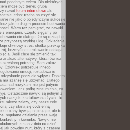
 nad podobnym celem. Dla niektórych
ciem może być trener, grupa
czy nawet
forum internetowe
ale
ostaje jedno: trzeba nauczyć się
ianie nie jako o pojedynczym sukcesie
 lecz jako o długim procesie budowania
mości. Warto też pamiętać, że nawyki
e z emocjami. Często sięgamy po
chowania nie dlatego, że są rozsądne,
 że przynoszą szybką ulgę. Odkładanie
kuje chwilowy stres, słodka przekąska
trój, bezmyślne scrollowanie odciąga
ięcia. Jeśli chce się zmienić taki
a znaleźć alternatywę, która również
a określoną potrzebę. Sam zakaz
y. Człowiek potrzebuje innego
egulowanie emocji, rozładowanie
y odzyskanie poczucia wpływu. Dopiero
a ma szansę się utrzymać. Dlatego
aca nad nawykami nie jest jedynie
howaniem, lecz próbą zrozumienia, co
ryje. Ostatecznie nawyki są jednym z
ych narzędzi kształtowania życia. To
żej mierze zależy, czy nasze cele
orią, czy staną się codzienną
elkie plany bywają inspirujące, ale to
ne, regularne działania przesuwają
 konkretnym kierunku. Nawyki nie
akularnych zmian z dnia na dzień.
zej jak powolny nurt, który z czasem