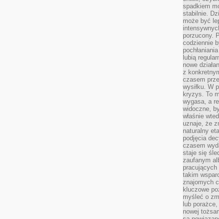
spadkiem mot
stabilnie. D
może być le
intensywnych
porzucony. P
codziennie b
pochłaniania
lubią regula
nowe działan
z konkretny
czasem prze
wysiłku. W p
kryzys. To 
wygasa, a re
widoczne, b
właśnie wte
uznaje, że z
naturalny et
podjęcia decy
czasem wyda
staje się śl
zaufanym alb
pracujących
takim wspar
znajomych 
kluczowe poz
myśleć o zm
lub porażce,
nowej tożsa
są powiązan