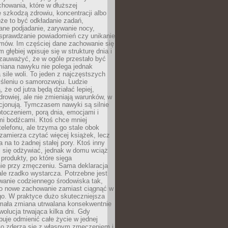
howania, które w dłuższej
 szkodzą zdrowiu, koncentracji albo
że to być odkładanie zadań,
ane podjadanie, zarywanie nocy,
sprawdzanie powiadomień czy unikanie
zmów. Im częściej dane zachowanie się
 głębiej wpisuje się w strukturę dnia i
 zauważyć, że w ogóle przestało być
iana nawyku nie polega jednak
 sile woli. To jeden z najczęstszych
śleniu o samorozwoju. Ludzie
 że od jutra będą działać lepiej,
zdrowiej, ale nie zmieniają warunków, w
cjonują. Tymczasem nawyki są silnie
toczeniem, porą dnia, emocjami i
mi bodźcami. Ktoś chce mniej
telefonu, ale trzyma go stale obok
 zamierza czytać więcej książek, lecz
 na to żadnej stałej pory. Ktoś inny
ej się odżywiać, jednak w domu wciąż
produkty, po które sięga
ie przy zmęczeniu. Sama deklaracja
ale rzadko wystarcza. Potrzebne jest
wanie codziennego środowiska tak,
ło nowe zachowanie zamiast ciągnąć w
go. W praktyce dużo skuteczniejsza
 mała zmiana utrwalana konsekwentnie
ewolucja trwająca kilka dni. Gdy
buje odmienić całe życie w jednej
bko zderza się z własnym zmęczeniem i