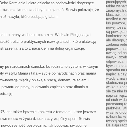
pracujących
ział Karmienie i dieta dziecka to podpowiedzi dotyczące
takim wspar
tów oraz tworzenia dobrych skojarzeń. Serwis pokazuje, że
znajomych 
kluczowe poz
wnież nawyki, które budują się latami.
myśleć o zm
lub porażce,
nowej tożsa
są powiązan
ski i ochrony w domu i poza nim. W dziale Pielęgnacja i
konkretne za
ale dlatego,
eźć treści o praktycznych rozwiązaniach, które ułatwiają
zadania redu
straszenia, za to z naciskiem na dobrą organizację.
poprawia nas
uwagę od nap
nawyk, trzeb
odpowiada n
bywa za słab
y po narodzinach dziecka, bo rodzina to system, w którym
sposobu na r
iały w stylu Mama i tata – życie po narodzinach oraz mama
napięcia cz
wtedy zmian
 równowagę między opieką a pracą, domem, relacjami i
skuteczna pr
 powrotu do pracy, budowania zaplecza oraz dbania o
walką z zac
się za nim k
ustrację.
najważniejsz
od nich w du
pozostaną te
praktyką. Wi
6 jest także łączenie konkretu z tematami, które jeszcze
właśnie drob
człowieka w
 nowe media w życiu dziecka czy wspólny sport. Serwis
tworzą spekt
Działają rac
u nowoczesność bezpiecznie, jak budować świadome