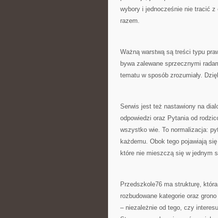
wybory i jednocześnie nie tracić z
razem.
Ważną warstwą są treści typu praw
bywa zalewane sprzecznymi radami
tematu w sposób zrozumiały. Dzięk
Serwis jest też nastawiony na dialo
odpowiedzi oraz Pytania od rodzic
wszystko wie. To normalizacja: pyt
każdemu. Obok tego pojawiają się In
które nie mieszczą się w jednym s
Przedszkole76 ma strukturę, która 
rozbudowane kategorie oraz grono
– niezależnie od tego, czy interes