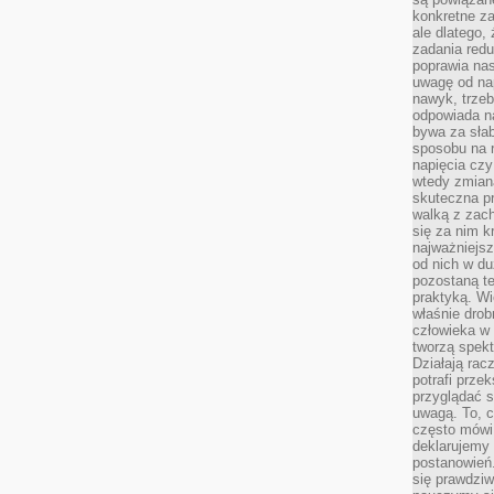
konkretne za
ale dlatego,
zadania redu
poprawia nas
uwagę od nap
nawyk, trzeb
odpowiada n
bywa za słab
sposobu na r
napięcia cz
wtedy zmian
skuteczna pr
walką z zac
się za nim k
najważniejsz
od nich w du
pozostaną te
praktyką. Wi
właśnie drob
człowieka w
tworzą spekt
Działają rac
potrafi przek
przyglądać s
uwagą. To, c
często mówi 
deklarujemy
postanowień.
się prawdziw