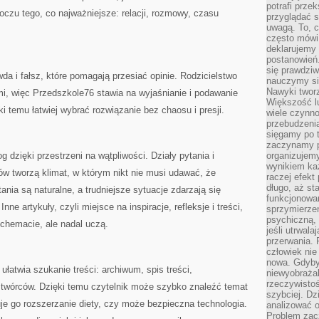
potrafi przek
 oczu tego, co najważniejsze: relacji, rozmowy, czasu
przyglądać s
uwagą. To, c
często mówi 
deklarujemy
postanowień.
się prawdziw
da i fałsz, które pomagają przesiać opinie. Rodzicielstwo
nauczymy si
Nawyki tworz
, więc Przedszkole76 stawia na wyjaśnianie i podawanie
Większość lu
i temu łatwiej wybrać rozwiązanie bez chaosu i presji.
wiele czynno
przebudzenia
sięgamy po t
zaczynamy p
g dzięki przestrzeni na wątpliwości. Działy pytania i
organizujemy
wynikiem ka
ów tworzą klimat, w którym nikt nie musi udawać, że
raczej efekt
długo, aż st
ania są naturalne, a trudniejsze sytuacje zdarzają się
funkcjonowa
ne artykuły, czyli miejsce na inspiracje, refleksje i treści,
sprzymierze
psychiczną, 
chemacie, ale nadal uczą.
jeśli utrwala
przerwania.
człowiek nie
nowa. Gdyby 
ułatwia szukanie treści: archiwum, spis treści,
niewyobraża
rzeczywistoś
 twórców. Dzięki temu czytelnik może szybko znaleźć temat
szybciej. D
uje go rozszerzanie diety, czy może bezpieczna technologia.
analizować 
Problem zac