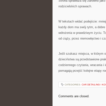
Strona sprawdza się zarówno jako
rodzicielskich sprawach.
W tekstach widać podejście: mnie
każdy dom ma swój rytm, a dobre r
wdrożenia w prawdziwym życiu. To
od ciąży, przez niemowlęctwo i cz
Jeśli szukasz miejsca, w którym o
dzieciństwa są przedstawione pra
codziennego czytania, wracania i i
pomagają przejść kolejne etapy r
CATEGORIES:
CAR DETAILING I K
Comments are closed.