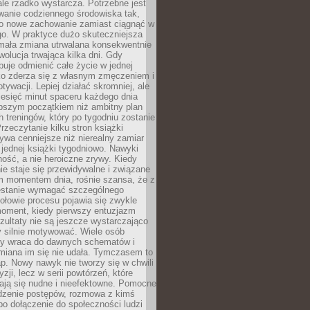
ale rzadko wystarcza. Potrzebne jest
wanie codziennego środowiska tak,
ło nowe zachowanie zamiast ciągnąć w
go. W praktyce dużo skuteczniejsza
 mała zmiana utrwalana konsekwentnie
ewolucja trwająca kilka dni. Gdy
buje odmienić całe życie w jednej
bko zderza się z własnym zmęczeniem i
ywacji. Lepiej działać skromniej, ale
ziesięć minut spaceru każdego dnia
pszym początkiem niż ambitny plan
 treningów, który po tygodniu zostanie
rzeczytanie kilku stron książki
ywa cenniejsze niż nierealny zamiar
 jednej książki tygodniowo. Nawyki
rność, a nie heroiczne zrywy. Kiedy
ie staje się przewidywalne i związane
m momentem dnia, rośnie szansa, że z
stanie wymagać szczególnego
ołowie procesu pojawia się zwykle
moment, kiedy pierwszy entuzjazm
zultaty nie są jeszcze wystarczająco
y silnie motywować. Wiele osób
dy wraca do dawnych schematów i
miana im się nie udała. Tymczasem to
ap. Nowy nawyk nie tworzy się w chwili
zji, lecz w serii powtórzeń, które
ją się nudne i nieefektowne. Pomocne
edzenie postępów, rozmowa z kimś
o dołączenie do społeczności ludzi