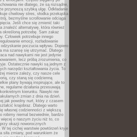
chowania nie dlatego, że są rozsądne,
 że przynoszą szybką ulgę. Odkładanie
kuje chwilowy stres, słodka przekąska
trój, bezmyślne scrollowanie odciąga
ięcia. Jeśli chce się zmienić taki
a znaleźć alternatywę, która również
a określoną potrzebę. Sam zakaz
y. Człowiek potrzebuje innego
egulowanie emocji, rozładowanie
y odzyskanie poczucia wpływu. Dopiero
a ma szansę się utrzymać. Dlatego
aca nad nawykami nie jest jedynie
howaniem, lecz próbą zrozumienia, co
ryje. Ostatecznie nawyki są jednym z
ych narzędzi kształtowania życia. To
żej mierze zależy, czy nasze cele
orią, czy staną się codzienną
elkie plany bywają inspirujące, ale to
ne, regularne działania przesuwają
 konkretnym kierunku. Nawyki nie
akularnych zmian z dnia na dzień.
zej jak powolny nurt, który z czasem
ształcić krajobraz. Dlatego warto
ię własnej codzienności z większą
o robimy niemal bezwiednie, bardzo
więcej o naszym życiu niż to, co
 przy okazji noworocznych
 W tej cichej warstwie powtórzeń kryje
a siła zmiany, pod warunkiem że