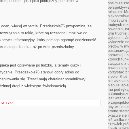
 kompendium, jak i jako podręczny pomocnik w
obejmuje zac
perspektywie
relacjom. Mo
niekontrolow
impulsywne 
trudnych ro
j ocen, więcej wsparcia. Przedszkole76 przypomina, że
powtarza, tym
ozwiązania to takie, które są rozsądne i możliwe do
tym trudniej
wyborem. Zm
 serwis informacyjny, który pomaga ogarnąć codzienność
wyłącznie na
błędów w my
as małego dziecka, aż po wiek przedszkolny.
postanawiają,
sprawniej i 
których funk
związane z o
pieka jest opisywane po ludzku, a tematy ciąży i
powtarzalny
ktycznie, Przedszkole76 stanowi dobry adres do
korzystać z 
siebie. Ktoś
nspirowania się. Treści mają charakter poradnikowy i
nie wyznacza
planuje lepi
odzinnej drogi z większym świadomością.
ma pod ręką 
automatyczn
jest ważna, 
przeprojekto
OSMETYKA
aby wspiera
stronę stare
okazuje się
niż wielka r
człowiek pró
chwili, szy