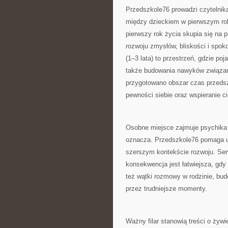
Przedszkole76 prowadzi czytelnika
między dzieckiem w pierwszym rok
pierwszy rok życia skupia się na 
rozwoju zmysłów, bliskości i spok
(1–3 lata) to przestrzeń, gdzie po
także budowania nawyków związan
przygotowano obszar czas przedszk
pewności siebie oraz wspieranie c
Osobne miejsce zajmuje psychika d
oznacza. Przedszkole76 pomaga u
szerszym kontekście rozwoju. Ser
konsekwencja jest łatwiejsza, gdy 
też wątki rozmowy w rodzinie, bud
przez trudniejsze momenty.
Ważny filar stanowią treści o żyw