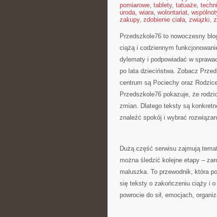
pomiarowe
,
tablety
,
tatuaże
,
techn
uroda
,
wiara
,
wolontariat
,
wspólnot
zakupy
,
zdobienie ciała
,
związki
,
z
Przedszkole76 to nowoczesny blog
ciążą i codziennym funkcjonowani
dylematy i podpowiadać w sprawach
po lata dzieciństwa. Zobacz Przeds
centrum są Pociechy oraz Rodzice,
Przedszkole76 pokazuje, że rodzici
zmian. Dlatego teksty są konkretn
znaleźć spokój i wybrać rozwiązan
Dużą część serwisu zajmują temat
można śledzić kolejne etapy – za
maluszka. To przewodnik, która po
się teksty o zakończeniu ciąży i o
powrocie do sił, emocjach, organiz