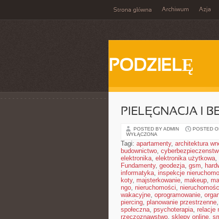
Archiwum
Azja
Strona główna
PODZIELĘ
PIELĘGNACJA I 
POSTED BY ADMIN
POSTED ON
WYŁĄCZONA
Tagi:
apartamenty
,
architektura wn
budownictwo
,
cyberbezpieczenstw
elektronika
,
elektronika użytkowa
,
Fundamenty
,
geodezja
,
gsm
,
hard
informatyka
,
inspekcje nieruchomo
koty
,
majsterkowanie
,
makeup
,
ma
ngo
,
nieruchomości
,
nieruchomośc
wakacyjne
,
oprogramowanie
,
orga
piercing
,
planowanie przestrzenne
społeczna
,
psychoterapia
,
relacje
rzeczoznawstwo
,
sklepy online
,
sm