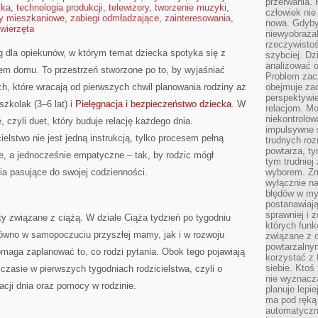
przerwania.
ika
,
technologia produkcji
,
telewizory
,
tworzenie muzyki
,
człowiek nie
y mieszkaniowe
,
zabiegi odmładzające
,
zainteresowania
,
nowa. Gdyby 
wierzęta
niewyobraża
rzeczywistoś
 dla opiekunów, w którym temat dziecka spotyka się z
szybciej. D
analizować 
em domu. To przestrzeń stworzone po to, by wyjaśniać
Problem zac
, które wracają od pierwszych chwil planowania rodziny aż
obejmuje zac
perspektywie
zkolak (3–6 lat) i
Pielęgnacja i bezpieczeństwo dziecka
. W
relacjom. Mo
niekontrolow
 czyli duet, który buduje relację każdego dnia.
impulsywne 
elstwo nie jest jedną instrukcją, tylko procesem pełną
trudnych ro
powtarza, tym
e, a jednocześnie empatyczne – tak, by rodzic mógł
tym trudniej
ia pasujące do swojej codzienności.
wyborem. Zm
wyłącznie na
błędów w my
postanawiają,
sprawniej i 
y związane z ciążą. W dziale Ciąża tydzień po tygodniu
których funk
równo w samopoczuciu przyszłej mamy, jak i w rozwoju
związane z o
powtarzalny
maga zaplanować to, co rodzi pytania. Obok tego pojawiają
korzystać z 
siebie. Ktoś
 czasie w pierwszych tygodniach rodzicielstwa, czyli o
nie wyznacza
acji dnia oraz pomocy w rodzinie.
planuje lepi
ma pod ręką 
automatyczn