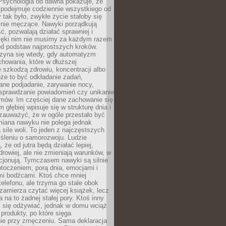
 Psychologia od dawna pokazuje, że
 podejmuje codziennie wszystkiego od
tak było, zwykłe życie stałoby się
lnie męczące. Nawyki porządkują
ć, pozwalają działać sprawniej i
zięki nim nie musimy za każdym razem
od podstaw najprostszych kroków.
zyna się wtedy, gdy automatyzm
howania, które w dłuższej
 szkodzą zdrowiu, koncentracji albo
że to być odkładanie zadań,
ane podjadanie, zarywanie nocy,
sprawdzanie powiadomień czy unikanie
zmów. Im częściej dane zachowanie się
 głębiej wpisuje się w strukturę dnia i
 zauważyć, że w ogóle przestało być
iana nawyku nie polega jednak
 sile woli. To jeden z najczęstszych
śleniu o samorozwoju. Ludzie
 że od jutra będą działać lepiej,
zdrowiej, ale nie zmieniają warunków, w
cjonują. Tymczasem nawyki są silnie
toczeniem, porą dnia, emocjami i
mi bodźcami. Ktoś chce mniej
telefonu, ale trzyma go stale obok
 zamierza czytać więcej książek, lecz
 na to żadnej stałej pory. Ktoś inny
ej się odżywiać, jednak w domu wciąż
produkty, po które sięga
ie przy zmęczeniu. Sama deklaracja