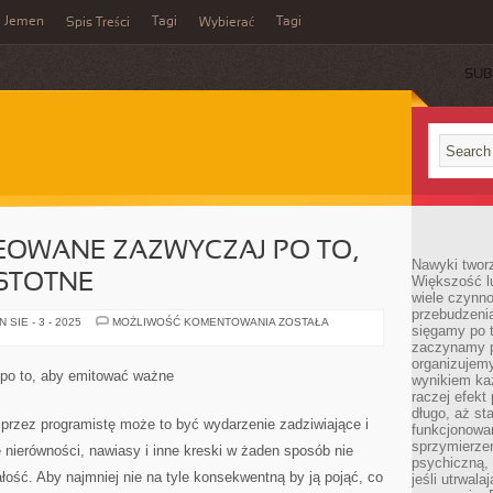
Jemen
Tagi
Tagi
Spis Treści
Wybierać
SUB
REOWANE ZAZWYCZAJ PO TO,
Nawyki tworz
STOTNE
Większość lu
wiele czynno
przebudzenia
PIECZĄTKI
SIE - 3 - 2025
MOŻLIWOŚĆ KOMENTOWANIA
ZOSTAŁA
sięgamy po t
SĄ
KREOWANE
zaczynamy p
ZAZWYCZAJ
organizujemy
PO
 po to, aby emitować ważne
wynikiem ka
TO,
ABY
raczej efekt
EMITOWAĆ
długo, aż st
ISTOTNE
przez programistę może to być wydarzenie zadziwiające i
funkcjonowa
sprzymierze
 nierówności, nawiasy i inne kreski w żaden sposób nie
psychiczną, 
ałość. Aby najmniej nie na tyle konsekwentną by ją pojąć, co
jeśli utrwala