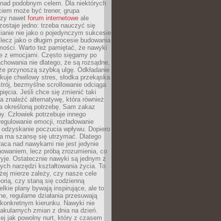
 nad podobnym celem. Dla niektórych
ciem może być trener, grupa
czy nawet
forum internetowe
ale
ostaje jedno: trzeba nauczyć się
ianie nie jako o pojedynczym sukcesie
 lecz jako o długim procesie budowania
mości. Warto też pamiętać, że nawyki
e z emocjami. Często sięgamy po
chowania nie dlatego, że są rozsądne,
 że przynoszą szybką ulgę. Odkładanie
kuje chwilowy stres, słodka przekąska
trój, bezmyślne scrollowanie odciąga
ięcia. Jeśli chce się zmienić taki
a znaleźć alternatywę, która również
a określoną potrzebę. Sam zakaz
y. Człowiek potrzebuje innego
egulowanie emocji, rozładowanie
y odzyskanie poczucia wpływu. Dopiero
a ma szansę się utrzymać. Dlatego
aca nad nawykami nie jest jedynie
howaniem, lecz próbą zrozumienia, co
ryje. Ostatecznie nawyki są jednym z
ych narzędzi kształtowania życia. To
żej mierze zależy, czy nasze cele
orią, czy staną się codzienną
elkie plany bywają inspirujące, ale to
ne, regularne działania przesuwają
 konkretnym kierunku. Nawyki nie
akularnych zmian z dnia na dzień.
zej jak powolny nurt, który z czasem