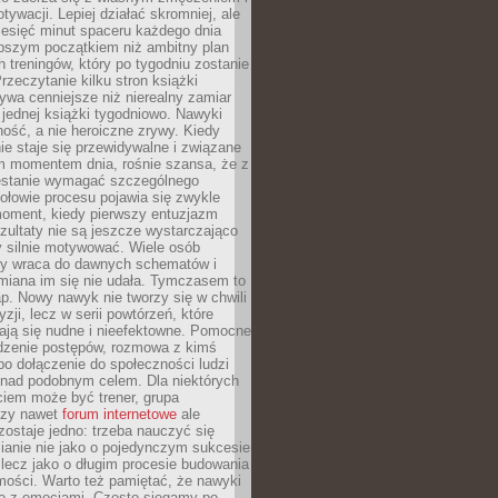
ywacji. Lepiej działać skromniej, ale
ziesięć minut spaceru każdego dnia
pszym początkiem niż ambitny plan
 treningów, który po tygodniu zostanie
rzeczytanie kilku stron książki
ywa cenniejsze niż nierealny zamiar
 jednej książki tygodniowo. Nawyki
rność, a nie heroiczne zrywy. Kiedy
ie staje się przewidywalne i związane
m momentem dnia, rośnie szansa, że z
stanie wymagać szczególnego
ołowie procesu pojawia się zwykle
moment, kiedy pierwszy entuzjazm
zultaty nie są jeszcze wystarczająco
y silnie motywować. Wiele osób
dy wraca do dawnych schematów i
miana im się nie udała. Tymczasem to
ap. Nowy nawyk nie tworzy się w chwili
zji, lecz w serii powtórzeń, które
ją się nudne i nieefektowne. Pomocne
edzenie postępów, rozmowa z kimś
o dołączenie do społeczności ludzi
 nad podobnym celem. Dla niektórych
ciem może być trener, grupa
czy nawet
forum internetowe
ale
ostaje jedno: trzeba nauczyć się
ianie nie jako o pojedynczym sukcesie
 lecz jako o długim procesie budowania
mości. Warto też pamiętać, że nawyki
e z emocjami. Często sięgamy po