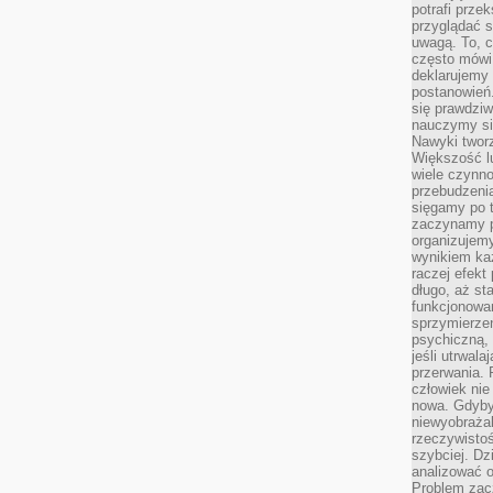
potrafi przek
przyglądać s
uwagą. To, c
często mówi 
deklarujemy
postanowień.
się prawdziw
nauczymy si
Nawyki tworz
Większość lu
wiele czynno
przebudzenia
sięgamy po t
zaczynamy p
organizujemy
wynikiem ka
raczej efekt
długo, aż st
funkcjonowa
sprzymierze
psychiczną, 
jeśli utrwala
przerwania.
człowiek nie
nowa. Gdyby 
niewyobraża
rzeczywistoś
szybciej. D
analizować 
Problem zac