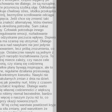
chowania nie dlatego, że są rozsądne,
 że przynoszą szybką ulgę. Odkładanie
kuje chwilowy stres, słodka przekąska
trój, bezmyślne scrollowanie odciąga
ięcia. Jeśli chce się zmienić taki
a znaleźć alternatywę, która również
a określoną potrzebę. Sam zakaz
y. Człowiek potrzebuje innego
egulowanie emocji, rozładowanie
y odzyskanie poczucia wpływu. Dopiero
a ma szansę się utrzymać. Dlatego
aca nad nawykami nie jest jedynie
howaniem, lecz próbą zrozumienia, co
ryje. Ostatecznie nawyki są jednym z
ych narzędzi kształtowania życia. To
żej mierze zależy, czy nasze cele
orią, czy staną się codzienną
elkie plany bywają inspirujące, ale to
ne, regularne działania przesuwają
 konkretnym kierunku. Nawyki nie
akularnych zmian z dnia na dzień.
zej jak powolny nurt, który z czasem
ształcić krajobraz. Dlatego warto
ię własnej codzienności z większą
o robimy niemal bezwiednie, bardzo
więcej o naszym życiu niż to, co
 przy okazji noworocznych
 W tej cichej warstwie powtórzeń kryje
a siła zmiany, pod warunkiem że