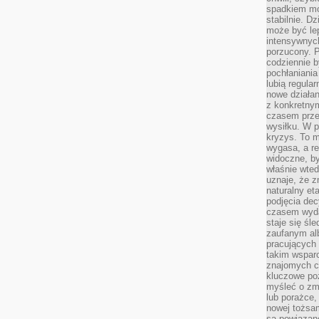
spadkiem mot
stabilnie. D
może być le
intensywnych
porzucony. P
codziennie b
pochłaniania
lubią regula
nowe działan
z konkretny
czasem prze
wysiłku. W p
kryzys. To 
wygasa, a re
widoczne, b
właśnie wte
uznaje, że z
naturalny et
podjęcia decy
czasem wyda
staje się śl
zaufanym alb
pracujących
takim wspar
znajomych 
kluczowe poz
myśleć o zm
lub porażce,
nowej tożsa
są powiązan