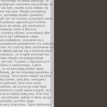
 Psychologia od dawna pokazuje, że
 podejmuje codziennie wszystkiego od
tak było, zwykłe życie stałoby się
lnie męczące. Nawyki porządkują
ć, pozwalają działać sprawniej i
zięki nim nie musimy za każdym razem
od podstaw najprostszych kroków.
zyna się wtedy, gdy automatyzm
howania, które w dłuższej
 szkodzą zdrowiu, koncentracji albo
że to być odkładanie zadań,
ane podjadanie, zarywanie nocy,
sprawdzanie powiadomień czy unikanie
zmów. Im częściej dane zachowanie się
 głębiej wpisuje się w strukturę dnia i
 zauważyć, że w ogóle przestało być
iana nawyku nie polega jednak
 sile woli. To jeden z najczęstszych
śleniu o samorozwoju. Ludzie
 że od jutra będą działać lepiej,
zdrowiej, ale nie zmieniają warunków, w
cjonują. Tymczasem nawyki są silnie
toczeniem, porą dnia, emocjami i
mi bodźcami. Ktoś chce mniej
telefonu, ale trzyma go stale obok
 zamierza czytać więcej książek, lecz
 na to żadnej stałej pory. Ktoś inny
ej się odżywiać, jednak w domu wciąż
produkty, po które sięga
ie przy zmęczeniu. Sama deklaracja