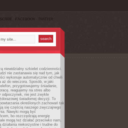
SCRIBE
FACEBOOK
TWITTER
ą niewidzialny szkielet codzienności.
dzi nie zastanawia się nad tym, jak
ści wykonuje automatycznie od chwili
 aż do wieczora. Sposób, w jaki
elefon, przygotowujemy śniadanie,
racę, reagujemy na stres albo
 odpoczynek, nie jest zwykle
żdorazowej świadomej decyzji. To
 powtarzania określonych zachowań tak
ają się częścią naszego zwyczajnego
nia. Nawyki mogą być
ńcem, bo oszczędzają energię
ale mogą też działać przeciwko nam,
ją działania niekorzystne i trudne do