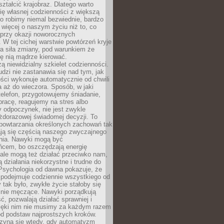
ształcić krajobraz. Dlatego warto
ię własnej codzienności z większą
o robimy niemal bezwiednie, bardzo
więcej o naszym życiu niż to, co
 przy okazji noworocznych
 W tej cichej warstwie powtórzeń kryje
a siła zmiany, pod warunkiem że
ę nią mądrze kierować.
ą niewidzialny szkielet codzienności.
dzi nie zastanawia się nad tym, jak
ści wykonuje automatycznie od chwili
 aż do wieczora. Sposób, w jaki
elefon, przygotowujemy śniadanie,
racę, reagujemy na stres albo
 odpoczynek, nie jest zwykle
żdorazowej świadomej decyzji. To
 powtarzania określonych zachowań tak
ają się częścią naszego zwyczajnego
nia. Nawyki mogą być
ńcem, bo oszczędzają energię
ale mogą też działać przeciwko nam,
ją działania niekorzystne i trudne do
 Psychologia od dawna pokazuje, że
 podejmuje codziennie wszystkiego od
tak było, zwykłe życie stałoby się
lnie męczące. Nawyki porządkują
ć, pozwalają działać sprawniej i
zięki nim nie musimy za każdym razem
od podstaw najprostszych kroków.
zyna się wtedy, gdy automatyzm