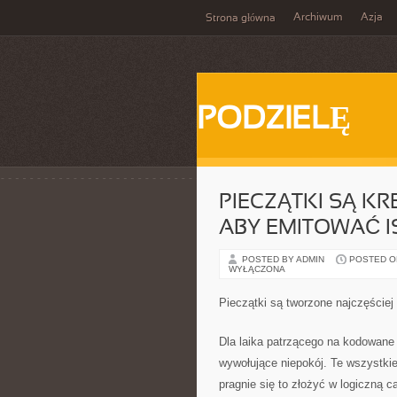
Archiwum
Azja
Strona główna
PODZIELĘ
PIECZĄTKI SĄ K
ABY EMITOWAĆ I
POSTED BY ADMIN
POSTED ON 
WYŁĄCZONA
Pieczątki są tworzone najczęściej
Dla laika patrzącego na kodowane 
wywołujące niepokój. Te wszystkie
pragnie się to złożyć w logiczną c