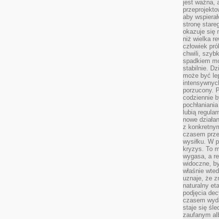
jest ważna, 
przeprojekto
aby wspiera
stronę stare
okazuje się
niż wielka r
człowiek pró
chwili, szy
spadkiem mot
stabilnie. D
może być le
intensywnych
porzucony. P
codziennie b
pochłaniania
lubią regula
nowe działan
z konkretny
czasem prze
wysiłku. W p
kryzys. To 
wygasa, a re
widoczne, b
właśnie wte
uznaje, że z
naturalny et
podjęcia decy
czasem wyda
staje się śl
zaufanym alb