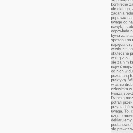
konkretne za
ale dlatego,
zadania redu
poprawia nas
uwagę od nap
nawyk, trzeb
odpowiada n
bywa za słab
sposobu na r
napięcia cz
wtedy zmian
skuteczna pr
walką z zac
się za nim k
najważniejsz
od nich w du
pozostaną te
praktyką. Wi
właśnie drob
człowieka w
tworzą spekt
Działają rac
potrafi przek
przyglądać s
uwagą. To, c
często mówi 
deklarujemy
postanowień.
się prawdziw