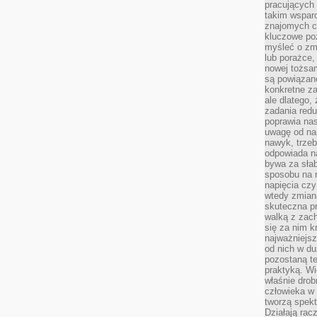
pracujących
takim wspar
znajomych 
kluczowe poz
myśleć o zm
lub porażce,
nowej tożsa
są powiązan
konkretne za
ale dlatego,
zadania redu
poprawia nas
uwagę od nap
nawyk, trzeb
odpowiada n
bywa za słab
sposobu na r
napięcia cz
wtedy zmian
skuteczna pr
walką z zac
się za nim k
najważniejsz
od nich w du
pozostaną te
praktyką. Wi
właśnie drob
człowieka w
tworzą spekt
Działają rac