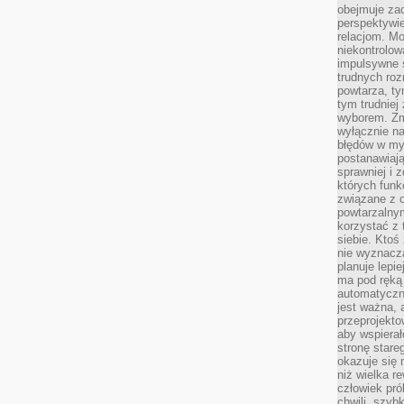
obejmuje zac
perspektywie
relacjom. Mo
niekontrolow
impulsywne 
trudnych ro
powtarza, tym
tym trudniej
wyborem. Zm
wyłącznie na
błędów w my
postanawiają,
sprawniej i 
których funk
związane z o
powtarzalny
korzystać z 
siebie. Ktoś
nie wyznacza
planuje lepi
ma pod ręką 
automatyczn
jest ważna, 
przeprojekto
aby wspiera
stronę stare
okazuje się
niż wielka r
człowiek pró
chwili, szy