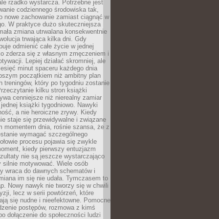
ale rzadko wystarcza. Potrzebne jest
wanie codziennego środowiska tak,
ło nowe zachowanie zamiast ciągnąć w
go. W praktyce dużo skuteczniejsza
 mała zmiana utrwalana konsekwentnie
ewolucja trwająca kilka dni. Gdy
buje odmienić całe życie w jednej
bko zderza się z własnym zmęczeniem i
ywacji. Lepiej działać skromniej, ale
ziesięć minut spaceru każdego dnia
pszym początkiem niż ambitny plan
 treningów, który po tygodniu zostanie
rzeczytanie kilku stron książki
ywa cenniejsze niż nierealny zamiar
 jednej książki tygodniowo. Nawyki
rność, a nie heroiczne zrywy. Kiedy
ie staje się przewidywalne i związane
m momentem dnia, rośnie szansa, że z
stanie wymagać szczególnego
ołowie procesu pojawia się zwykle
moment, kiedy pierwszy entuzjazm
zultaty nie są jeszcze wystarczająco
y silnie motywować. Wiele osób
dy wraca do dawnych schematów i
miana im się nie udała. Tymczasem to
ap. Nowy nawyk nie tworzy się w chwili
zji, lecz w serii powtórzeń, które
ją się nudne i nieefektowne. Pomocne
edzenie postępów, rozmowa z kimś
o dołączenie do społeczności ludzi