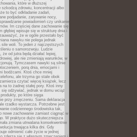
howania, które w dłuższej
 szkodzą zdrowiu, koncentracji albo
że to być odkładanie zadań,
ane podjadanie, zarywanie nocy,
sprawdzanie powiadomień czy unikanie
zmów. Im częściej dane zachowanie się
 głębiej wpisuje się w strukturę dnia i
 zauważyć, że w ogóle przestało być
iana nawyku nie polega jednak
 sile woli. To jeden z najczęstszych
śleniu o samorozwoju. Ludzie
 że od jutra będą działać lepiej,
zdrowiej, ale nie zmieniają warunków, w
cjonują. Tymczasem nawyki są silnie
toczeniem, porą dnia, emocjami i
mi bodźcami. Ktoś chce mniej
telefonu, ale trzyma go stale obok
 zamierza czytać więcej książek, lecz
 na to żadnej stałej pory. Ktoś inny
ej się odżywiać, jednak w domu wciąż
produkty, po które sięga
ie przy zmęczeniu. Sama deklaracja
ale rzadko wystarcza. Potrzebne jest
wanie codziennego środowiska tak,
ło nowe zachowanie zamiast ciągnąć w
go. W praktyce dużo skuteczniejsza
 mała zmiana utrwalana konsekwentnie
ewolucja trwająca kilka dni. Gdy
buje odmienić całe życie w jednej
bko zderza się z własnym zmęczeniem i