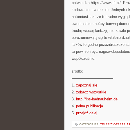
potwierdza https://www.cfi.pl/. Pr
kodowaniem w szkole. Jednych olśn
natomiast fakt ze te trudne wygląd
ewentualnie choćby barwną domenę
trochę więcej fantazji, nie zawiłe 
porozumiewają się to właśnie dzię
laików to godne pozazdroszczenia.
to powinien być najprawdopodobnie
współcześnie.
źródło:
———————————
1.
zapoznaj się
2.
zobacz wszystkie
3.
http://ibs-badnauheim.de
4.
pełna publikacja
5.
przejdź dalej
CATEGORIES:
TELEFIZJOTERAPIA 