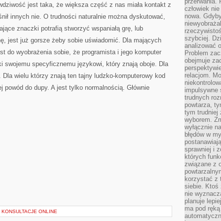
przerwania.
awdziwość jest taka, że większa część z nas miała kontakt z
człowiek nie
nowa. Gdyby 
ił innych nie. O trudności naturalnie można dyskutować,
niewyobraża
ające znaczki potrafią stworzyć wspaniałą grę, lub
rzeczywistoś
szybciej. D
, jest już gorsze żeby sobie uświadomić. Dla mających
analizować 
jest do wyobrażenia sobie, że programista i jego komputer
Problem zac
obejmuje zac
ki swojemu specyficznemu językowi, który znają oboje. Dla
perspektywie
relacjom. Mo
 Dla wielu którzy znają ten tajny ludzko-komputerowy kod
niekontrolow
j powód do dupy. A jest tylko normalnością. Głównie
impulsywne 
trudnych ro
powtarza, tym
tym trudniej
wyborem. Zm
wyłącznie na
błędów w my
postanawiają,
sprawniej i 
których funk
związane z o
powtarzalny
korzystać z 
siebie. Ktoś
nie wyznacza
planuje lepi
ma pod ręką 
I KONSULTACJE ONLINE
automatyczn