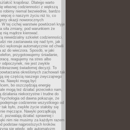
ształcić krajobraz. Dlatego warto
ię własnej codzienności z większą
o robimy niemal bezwiednie, bardzo
więcej o naszym życiu niż to, co
 przy okazji noworocznych
 W tej cichej warstwie powtórzeń kryje
a siła zmiany, pod warunkiem że
ę nią mądrze kierować.
ą niewidzialny szkielet codzienności.
dzi nie zastanawia się nad tym, jak
ści wykonuje automatycznie od chwili
 aż do wieczora. Sposób, w jaki
elefon, przygotowujemy śniadanie,
racę, reagujemy na stres albo
 odpoczynek, nie jest zwykle
żdorazowej świadomej decyzji. To
 powtarzania określonych zachowań tak
ają się częścią naszego zwyczajnego
nia. Nawyki mogą być
ńcem, bo oszczędzają energię
ale mogą też działać przeciwko nam,
ją działania niekorzystne i trudne do
 Psychologia od dawna pokazuje, że
 podejmuje codziennie wszystkiego od
tak było, zwykłe życie stałoby się
lnie męczące. Nawyki porządkują
ć, pozwalają działać sprawniej i
zięki nim nie musimy za każdym razem
od podstaw najprostszych kroków.
zyna się wtedy, gdy automatyzm