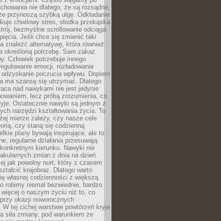
chowania nie dlatego, że są rozsądne,
 że przynoszą szybką ulgę. Odkładanie
kuje chwilowy stres, słodka przekąska
trój, bezmyślne scrollowanie odciąga
ięcia. Jeśli chce się zmienić taki
a znaleźć alternatywę, która również
a określoną potrzebę. Sam zakaz
y. Człowiek potrzebuje innego
egulowanie emocji, rozładowanie
y odzyskanie poczucia wpływu. Dopiero
a ma szansę się utrzymać. Dlatego
aca nad nawykami nie jest jedynie
howaniem, lecz próbą zrozumienia, co
ryje. Ostatecznie nawyki są jednym z
ych narzędzi kształtowania życia. To
żej mierze zależy, czy nasze cele
orią, czy staną się codzienną
elkie plany bywają inspirujące, ale to
ne, regularne działania przesuwają
 konkretnym kierunku. Nawyki nie
akularnych zmian z dnia na dzień.
zej jak powolny nurt, który z czasem
ształcić krajobraz. Dlatego warto
ię własnej codzienności z większą
o robimy niemal bezwiednie, bardzo
więcej o naszym życiu niż to, co
 przy okazji noworocznych
 W tej cichej warstwie powtórzeń kryje
a siła zmiany, pod warunkiem że