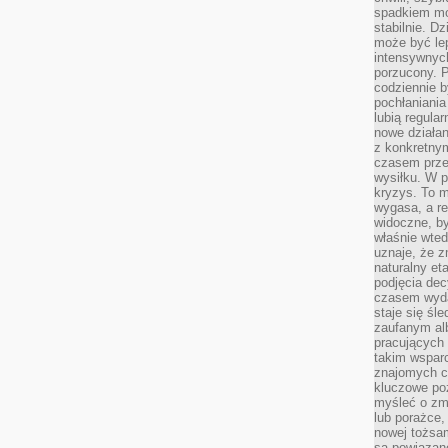
spadkiem mot
stabilnie. D
może być le
intensywnych
porzucony. P
codziennie b
pochłaniania
lubią regula
nowe działan
z konkretny
czasem prze
wysiłku. W p
kryzys. To 
wygasa, a re
widoczne, b
właśnie wte
uznaje, że z
naturalny et
podjęcia decy
czasem wyda
staje się śl
zaufanym alb
pracujących
takim wspar
znajomych 
kluczowe poz
myśleć o zm
lub porażce,
nowej tożsa
są powiązan