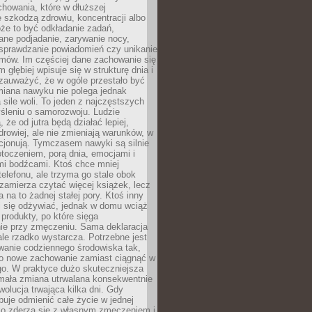
howania, które w dłuższej
 szkodzą zdrowiu, koncentracji albo
że to być odkładanie zadań,
ane podjadanie, zarywanie nocy,
sprawdzanie powiadomień czy unikanie
zmów. Im częściej dane zachowanie się
 głębiej wpisuje się w strukturę dnia i
 zauważyć, że w ogóle przestało być
iana nawyku nie polega jednak
 sile woli. To jeden z najczęstszych
śleniu o samorozwoju. Ludzie
 że od jutra będą działać lepiej,
zdrowiej, ale nie zmieniają warunków, w
cjonują. Tymczasem nawyki są silnie
toczeniem, porą dnia, emocjami i
mi bodźcami. Ktoś chce mniej
telefonu, ale trzyma go stale obok
 zamierza czytać więcej książek, lecz
 na to żadnej stałej pory. Ktoś inny
ej się odżywiać, jednak w domu wciąż
produkty, po które sięga
ie przy zmęczeniu. Sama deklaracja
ale rzadko wystarcza. Potrzebne jest
wanie codziennego środowiska tak,
ło nowe zachowanie zamiast ciągnąć w
go. W praktyce dużo skuteczniejsza
 mała zmiana utrwalana konsekwentnie
ewolucja trwająca kilka dni. Gdy
buje odmienić całe życie w jednej
bko zderza się z własnym zmęczeniem i