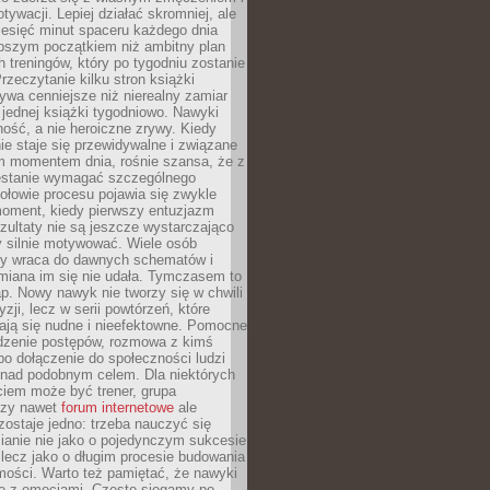
ywacji. Lepiej działać skromniej, ale
ziesięć minut spaceru każdego dnia
pszym początkiem niż ambitny plan
 treningów, który po tygodniu zostanie
rzeczytanie kilku stron książki
ywa cenniejsze niż nierealny zamiar
 jednej książki tygodniowo. Nawyki
rność, a nie heroiczne zrywy. Kiedy
ie staje się przewidywalne i związane
m momentem dnia, rośnie szansa, że z
stanie wymagać szczególnego
ołowie procesu pojawia się zwykle
moment, kiedy pierwszy entuzjazm
zultaty nie są jeszcze wystarczająco
y silnie motywować. Wiele osób
dy wraca do dawnych schematów i
miana im się nie udała. Tymczasem to
ap. Nowy nawyk nie tworzy się w chwili
zji, lecz w serii powtórzeń, które
ją się nudne i nieefektowne. Pomocne
edzenie postępów, rozmowa z kimś
o dołączenie do społeczności ludzi
 nad podobnym celem. Dla niektórych
ciem może być trener, grupa
czy nawet
forum internetowe
ale
ostaje jedno: trzeba nauczyć się
ianie nie jako o pojedynczym sukcesie
 lecz jako o długim procesie budowania
mości. Warto też pamiętać, że nawyki
e z emocjami. Często sięgamy po