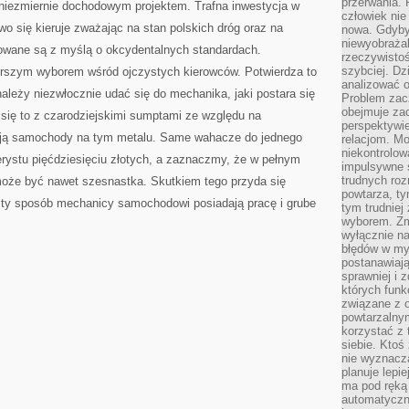
przerwania.
niezmiernie dochodowym projektem. Trafna inwestycja w
człowiek nie
 się kieruje zważając na stan polskich dróg oraz na
nowa. Gdyby 
niewyobraża
owane są z myślą o okcydentalnych standardach.
rzeczywistoś
szybciej. D
orszym wyborem wśród ojczystych kierowców. Potwierdza to
analizować 
należy niezwłocznie udać się do mechanika, jaki postara się
Problem zac
obejmuje zac
się to z czarodziejskimi sumptami ze względu na
perspektywie
uują samochody na tym metalu. Same wahacze do jednego
relacjom. Mo
niekontrolow
terystu pięćdziesięciu złotych, a zaznaczmy, że w pełnym
impulsywne 
trudnych ro
może być nawet szesnastka. Skutkiem tego przyda się
powtarza, tym
sty sposób mechanicy samochodowi posiadają pracę i grube
tym trudniej
wyborem. Zm
wyłącznie na
błędów w my
postanawiają,
sprawniej i 
których funk
związane z o
powtarzalny
korzystać z 
siebie. Ktoś
nie wyznacza
planuje lepi
ma pod ręką 
automatyczn