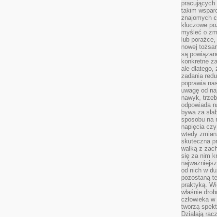
pracujących
takim wspar
znajomych 
kluczowe poz
myśleć o zm
lub porażce,
nowej tożsa
są powiązan
konkretne za
ale dlatego,
zadania redu
poprawia nas
uwagę od nap
nawyk, trzeb
odpowiada n
bywa za słab
sposobu na r
napięcia cz
wtedy zmian
skuteczna pr
walką z zac
się za nim k
najważniejsz
od nich w du
pozostaną te
praktyką. Wi
właśnie drob
człowieka w
tworzą spekt
Działają rac