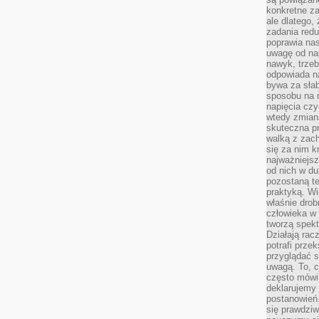
konkretne za
ale dlatego,
zadania redu
poprawia nas
uwagę od nap
nawyk, trzeb
odpowiada n
bywa za słab
sposobu na r
napięcia cz
wtedy zmian
skuteczna pr
walką z zac
się za nim k
najważniejsz
od nich w du
pozostaną te
praktyką. Wi
właśnie drob
człowieka w
tworzą spekt
Działają rac
potrafi przek
przyglądać s
uwagą. To, c
często mówi 
deklarujemy
postanowień.
się prawdziw