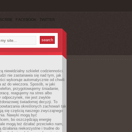
SCRIBE
FACEBOOK
TWITTER
ą niewidzialny szkielet codzienności.
dzi nie zastanawia się nad tym, jak
ści wykonuje automatycznie od chwili
 aż do wieczora. Sposób, w jaki
elefon, przygotowujemy śniadanie,
racę, reagujemy na stres albo
 odpoczynek, nie jest zwykle
żdorazowej świadomej decyzji. To
 powtarzania określonych zachowań tak
ają się częścią naszego zwyczajnego
nia. Nawyki mogą być
ńcem, bo oszczędzają energię
ale mogą też działać przeciwko nam,
ją działania niekorzystne i trudne do