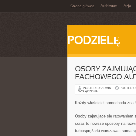
Archiwum
Azja
Strona główna
PODZIELĘ
OSOBY ZAJMUJĄ
FACHOWEGO AU
POSTED BY ADMIN
POSTED ON 
WYŁĄCZONA
Każdy właściciel samochodu zna ś
Osoby zajmujące się ratowaniem 
coraz to nowsze sposoby na rozwi
turbosprężarki warszawa i sama sp