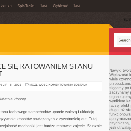
Jemen
Tagi
Tagi
Spis Treści
Wybierać
SUB
CE SIĘ RATOWANIEM STANU
Nawyki tworz
T
Większość lu
wiele czynno
przebudzenia
OSOBY
LIP - 8 - 2025
MOŻLIWOŚĆ KOMENTOWANIA
ZOSTAŁA
sięgamy po t
ZAJMUJĄCE
SIĘ
zaczynamy p
RATOWANIEM
organizujemy
STANU
wietnie kłopoty
FACHOWEGO
wynikiem ka
AUT
raczej efekt
długo, aż st
stanu fachowego samochodów uparcie walczą i układają
funkcjonowa
sprzymierze
ązywanie kłopotów powiązanych z żywotnością aut. Tutaj
psychiczną, 
ecjalność mechaniki jest bardzo rentowne zajęcie. Słusznie
jeśli utrwala