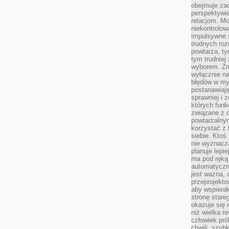
obejmuje zac
perspektywie
relacjom. Mo
niekontrolow
impulsywne 
trudnych ro
powtarza, tym
tym trudniej
wyborem. Zm
wyłącznie na
błędów w my
postanawiają,
sprawniej i 
których funk
związane z o
powtarzalny
korzystać z 
siebie. Ktoś
nie wyznacza
planuje lepi
ma pod ręką 
automatyczn
jest ważna, 
przeprojekto
aby wspiera
stronę stare
okazuje się
niż wielka r
człowiek pró
chwili, szy