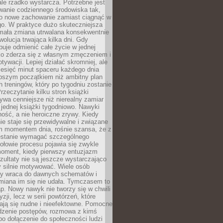
ale rzadko wystarcza. Potrzebne jest
wanie codziennego środowiska tak,
ło nowe zachowanie zamiast ciągnąć w
go. W praktyce dużo skuteczniejsza
 mała zmiana utrwalana konsekwentnie
ewolucja trwająca kilka dni. Gdy
buje odmienić całe życie w jednej
bko zderza się z własnym zmęczeniem i
ywacji. Lepiej działać skromniej, ale
ziesięć minut spaceru każdego dnia
pszym początkiem niż ambitny plan
 treningów, który po tygodniu zostanie
rzeczytanie kilku stron książki
ywa cenniejsze niż nierealny zamiar
 jednej książki tygodniowo. Nawyki
rność, a nie heroiczne zrywy. Kiedy
ie staje się przewidywalne i związane
m momentem dnia, rośnie szansa, że z
stanie wymagać szczególnego
ołowie procesu pojawia się zwykle
moment, kiedy pierwszy entuzjazm
zultaty nie są jeszcze wystarczająco
y silnie motywować. Wiele osób
dy wraca do dawnych schematów i
miana im się nie udała. Tymczasem to
ap. Nowy nawyk nie tworzy się w chwili
zji, lecz w serii powtórzeń, które
ją się nudne i nieefektowne. Pomocne
edzenie postępów, rozmowa z kimś
o dołączenie do społeczności ludzi