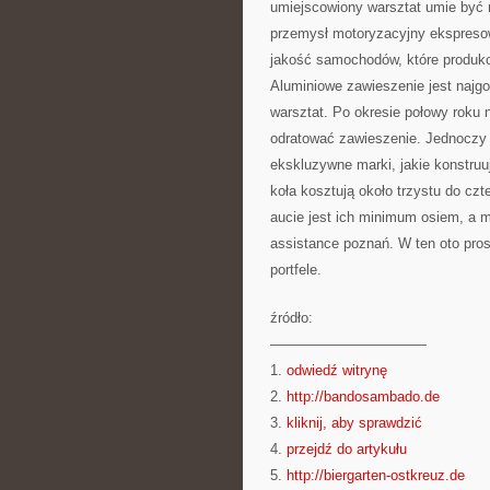
umiejscowiony warsztat umie być 
przemysł motoryzacyjny ekspresowo
jakość samochodów, które produk
Aluminiowe zawieszenie jest najg
warsztat. Po okresie połowy roku 
odratować zawieszenie. Jednoczy 
ekskluzywne marki, jakie konstr
koła kosztują około trzystu do cz
aucie jest ich minimum osiem, a 
assistance poznań. W ten oto pro
portfele.
źródło:
———————————
1.
odwiedź witrynę
2.
http://bandosambado.de
3.
kliknij, aby sprawdzić
4.
przejdź do artykułu
5.
http://biergarten-ostkreuz.de