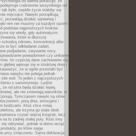
 Psychologia od dawna pokazuje, że
 podejmuje codziennie wszystkiego od
tak było, zwykłe życie stałoby się
lnie męczące. Nawyki porządkują
ć, pozwalają działać sprawniej i
zięki nim nie musimy za każdym razem
od podstaw najprostszych kroków.
zyna się wtedy, gdy automatyzm
howania, które w dłuższej
 szkodzą zdrowiu, koncentracji albo
że to być odkładanie zadań,
ane podjadanie, zarywanie nocy,
sprawdzanie powiadomień czy unikanie
zmów. Im częściej dane zachowanie się
 głębiej wpisuje się w strukturę dnia i
 zauważyć, że w ogóle przestało być
iana nawyku nie polega jednak
 sile woli. To jeden z najczęstszych
śleniu o samorozwoju. Ludzie
 że od jutra będą działać lepiej,
zdrowiej, ale nie zmieniają warunków, w
cjonują. Tymczasem nawyki są silnie
toczeniem, porą dnia, emocjami i
mi bodźcami. Ktoś chce mniej
telefonu, ale trzyma go stale obok
 zamierza czytać więcej książek, lecz
 na to żadnej stałej pory. Ktoś inny
ej się odżywiać, jednak w domu wciąż
produkty, po które sięga
ie przy zmęczeniu. Sama deklaracja