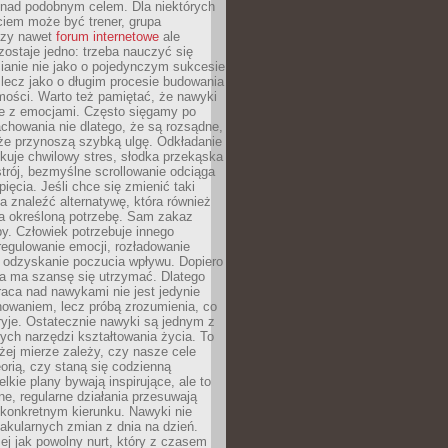
 nad podobnym celem. Dla niektórych
ciem może być trener, grupa
czy nawet
forum internetowe
ale
ostaje jedno: trzeba nauczyć się
ianie nie jako o pojedynczym sukcesie
 lecz jako o długim procesie budowania
mości. Warto też pamiętać, że nawyki
e z emocjami. Często sięgamy po
chowania nie dlatego, że są rozsądne,
 że przynoszą szybką ulgę. Odkładanie
kuje chwilowy stres, słodka przekąska
trój, bezmyślne scrollowanie odciąga
ięcia. Jeśli chce się zmienić taki
a znaleźć alternatywę, która również
a określoną potrzebę. Sam zakaz
y. Człowiek potrzebuje innego
egulowanie emocji, rozładowanie
y odzyskanie poczucia wpływu. Dopiero
a ma szansę się utrzymać. Dlatego
aca nad nawykami nie jest jedynie
howaniem, lecz próbą zrozumienia, co
ryje. Ostatecznie nawyki są jednym z
ych narzędzi kształtowania życia. To
żej mierze zależy, czy nasze cele
orią, czy staną się codzienną
elkie plany bywają inspirujące, ale to
ne, regularne działania przesuwają
 konkretnym kierunku. Nawyki nie
akularnych zmian z dnia na dzień.
zej jak powolny nurt, który z czasem