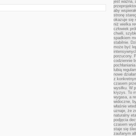
jest ważna, 
przeprojekto
aby wspiera
stronę stare
okazuje się
niż wielka r
człowiek pró
chwili, szy
spadkiem mot
stabilnie. D
może być le
intensywnych
porzucony. P
codziennie b
pochłaniania
lubią regula
nowe działan
z konkretny
czasem prze
wysiłku. W p
kryzys. To 
wygasa, a re
widoczne, b
właśnie wte
uznaje, że z
naturalny et
podjęcia decy
czasem wyda
staje się śl
zaufanym alb