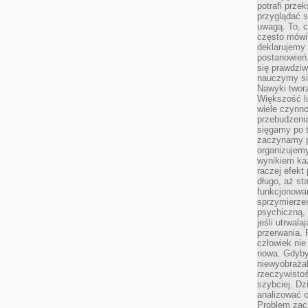
potrafi przek
przyglądać s
uwagą. To, c
często mówi 
deklarujemy
postanowień.
się prawdziw
nauczymy si
Nawyki tworz
Większość lu
wiele czynno
przebudzenia
sięgamy po t
zaczynamy p
organizujemy
wynikiem ka
raczej efekt
długo, aż st
funkcjonowa
sprzymierze
psychiczną, 
jeśli utrwala
przerwania.
człowiek nie
nowa. Gdyby 
niewyobraża
rzeczywistoś
szybciej. D
analizować 
Problem zac