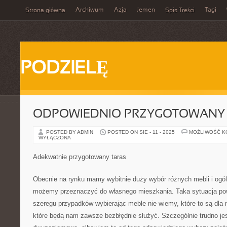
Archiwum
Azja
Jemen
Tagi
Strona główna
Spis Treści
PODZIELĘ
ODPOWIEDNIO PRZYGOTOWANY
POSTED BY ADMIN
POSTED ON SIE - 11 - 2025
MOŻLIWOŚĆ 
WYŁĄCZONA
Adekwatnie przygotowany taras
Obecnie na rynku mamy wybitnie duży wybór różnych mebli i ogól
możemy przeznaczyć do własnego mieszkania. Taka sytuacja pow
szeregu przypadków wybierając meble nie wiemy, które to są dla n
które będą nam zawsze bezbłędnie służyć. Szczególnie trudno je