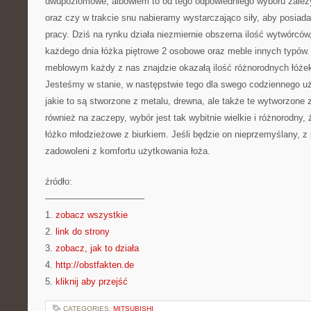
dwupoziomowe, albowiem to od tego odpowiedniego wyboru zale
oraz czy w trakcie snu nabieramy wystarczająco siły, aby posiada
pracy. Dziś na rynku działa niezmiernie obszerna ilość wytwórców
każdego dnia łóżka piętrowe 2 osobowe oraz meble innych typów.
meblowym każdy z nas znajdzie okazałą ilość różnorodnych łóżek
Jesteśmy w stanie, w następstwie tego dla swego codziennego u
jakie to są stworzone z metalu, drewna, ale także te wytworzone z
również na zaczepy, wybór jest tak wybitnie wielkie i różnorodny,
łóżko młodzieżowe z biurkiem. Jeśli będzie on nieprzemyślany, 
zadowoleni z komfortu użytkowania łoża.
źródło:
———————————
1.
zobacz wszystkie
2.
link do strony
3.
zobacz, jak to działa
4.
http://obstfakten.de
5.
kliknij aby przejść
CATEGORIES:
MITSUBISHI