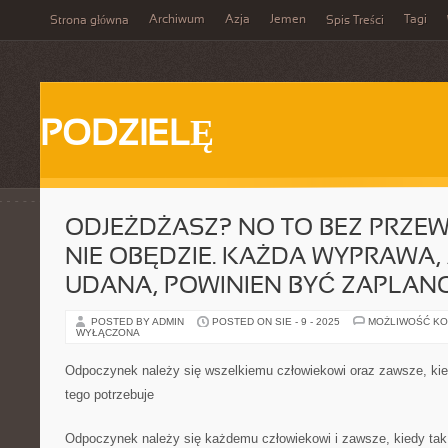
Archiwum
Azja
Jemen
Tagi
Strona główna
Spis Treści
PODZIELĘ
ODJEŻDŻASZ? NO TO BEZ PRZEW
NIE OBĘDZIE. KAŻDA WYPRAWA,
UDANA, POWINIEN BYĆ ZAPLA
POSTED BY ADMIN
POSTED ON SIE - 9 - 2025
MOŻLIWOŚĆ K
WYŁĄCZONA
Odpoczynek należy się wszelkiemu człowiekowi oraz zawsze, kied
tego potrzebuje
Odpoczynek należy się każdemu człowiekowi i zawsze, kiedy tak 