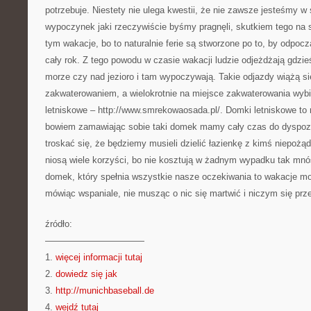
potrzebuje. Niestety nie ulega kwestii, że nie zawsze jesteśmy w 
wypoczynek jaki rzeczywiście byśmy pragnęli, skutkiem tego na
tym wakacje, bo to naturalnie ferie są stworzone po to, by odpocz
cały rok. Z tego powodu w czasie wakacji ludzie odjeżdżają gdzi
morze czy nad jezioro i tam wypoczywają. Takie odjazdy wiążą się
zakwaterowaniem, a wielokrotnie na miejsce zakwaterowania wybie
letniskowe – http://www.smrekowaosada.pl/. Domki letniskowe to
bowiem zamawiając sobie taki domek mamy cały czas do dyspozy
troskać się, że będziemy musieli dzielić łazienkę z kimś niepoż
niosą wiele korzyści, bo nie kosztują w żadnym wypadku tak mnó
domek, który spełnia wszystkie nasze oczekiwania to wakacje mo
mówiąc wspaniale, nie musząc o nic się martwić i niczym się pr
źródło:
———————————
1.
więcej informacji tutaj
2.
dowiedz się jak
3.
http://munichbaseball.de
4.
wejdź tutaj