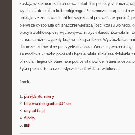
zostają w zakresie zainteresowań ofert biur podróży. Zamożną w
wycieczki do miejsc kultu religijnego. Przeznaczone są one dla w
największe zamiłowanie takimi wyjazdami przeważa w gronie figur
pierwsze dysponują oni znacznie większą ilości czasu wolnego,
pracy zarobkowej, czy wychowywać małych dzieci. Zezwala im to
czasu na różne wyjazdy krajowe i zagraniczne. Wycieczki last min
dla uczestników silne przeżycie duchowe. Odnoszą wrażenie bycia b
że modlitwa w takim położeniu będzie miała silniejsze działanie na
bliskich. Niejednokrotnie taka podróż stanowi cel istnienia osób. 
życia poznać to, o czym słyszeli bądź widzieli w telewizji.
źródło:
———————————
1.
przejdź do strony
2.
http://werbeagentur-007.de
3.
artykuł tutaj
4.
źródło
5.
link