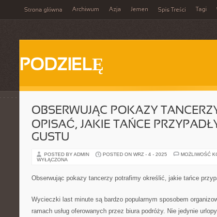
Archiwum
Azja
Jemen
Tagi
Strona główna
Spis Treści
PODZIELĘ
OBSERWUJĄC POKAZY TANCERZ
OPISAĆ, JAKIE TAŃCE PRZYPAD
GUSTU
POSTED BY ADMIN
POSTED ON WRZ - 4 - 2025
MOŻLIWOŚĆ 
WYŁĄCZONA
Obserwując pokazy tancerzy potrafimy określić, jakie tańce przy
Wycieczki last minute są bardzo popularnym sposobem organizo
ramach usług oferowanych przez biura podróży. Nie jedynie url