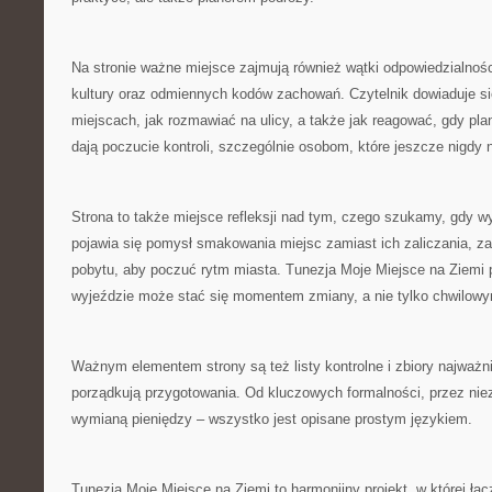
Na stronie ważne miejsce zajmują również wątki odpowiedzialnośc
kultury oraz odmiennych kodów zachowań. Czytelnik dowiaduje się
miejscach, jak rozmawiać na ulicy, a także jak reagować, gdy plan
dają poczucie kontroli, szczególnie osobom, które jeszcze nigdy nie
Strona to także miejsce refleksji nad tym, czego szukamy, gdy 
pojawia się pomysł smakowania miejsc zamiast ich zaliczania, z
pobytu, aby poczuć rytm miasta. Tunezja Moje Miejsce na Ziemi
wyjeździe może stać się momentem zmiany, a nie tylko chwilow
Ważnym elementem strony są też listy kontrolne i zbiory najważn
porządkują przygotowania. Od kluczowych formalności, przez niez
wymianą pieniędzy – wszystko jest opisane prostym językiem.
Tunezja Moje Miejsce na Ziemi to harmonijny projekt, w której łą