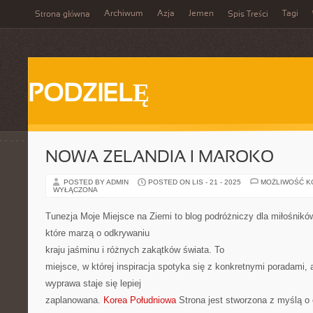
Archiwum
Azja
Jemen
Tagi
Strona główna
Spis Treści
PODZIELĘ
NOWA ZELANDIA I MAROKO
POSTED BY ADMIN
POSTED ON LIS - 21 - 2025
MOŻLIWOŚĆ 
WYŁĄCZONA
Tunezja Moje Miejsce na Ziemi to blog podróżniczy dla miłośnikó
które marzą o odkrywaniu
kraju jaśminu i różnych zakątków świata. To
miejsce, w której inspiracja spotyka się z konkretnymi poradami,
wyprawa staje się lepiej
zaplanowana.
Korea Południowa
Strona jest stworzona z myślą o 