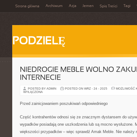
Archiwum
Azja
Jemen
Tagi
Strona główna
Spis Treści
PODZIELĘ
NIEDROGIE MEBLE WOLNO ZAKUP
INTERNECIE
POSTED BY ADMIN
POSTED ON WRZ - 24 - 2025
MOŻLIWOŚĆ 
WYŁĄCZONA
Przed zainicjowaniem poszukiwań odpowiedniego
Część kontrahentów odnosi się ze znacznym dystansem do używ
wypadków posiadają one uszkodzenia lub są mocno wysłużone. M
większości przypadków – więc sprawdź Amak Meble. Nie należy n