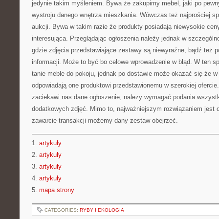
jedynie takim myśleniem. Bywa że zakupimy mebel, jaki po pewny
wystroju danego wnętrza mieszkania. Wówczas też najprościej s
aukcji. Bywa w takim razie że produkty posiadają niewysokie ceny,
interesująca. Przeglądając ogłoszenia należy jednak w szczególn
gdzie zdjęcia przedstawiające zestawy są niewyraźne, bądź też 
informacji. Może to być bo celowe wprowadzenie w błąd. W ten 
tanie meble do pokoju, jednak po dostawie może okazać się że w 
odpowiadają one produktowi przedstawionemu w szerokiej ofercie.
zaciekawi nas dane ogłoszenie, należy wymagać podania wszystk
dodatkowych zdjęć. Mimo to, najważniejszym rozwiązaniem jest os
zawarcie transakcji możemy dany zestaw obejrzeć.
1.
artykuly
2.
artykuly
3.
artykuly
4.
artykuly
5.
mapa strony
CATEGORIES:
RYBY I EKOLOGIA