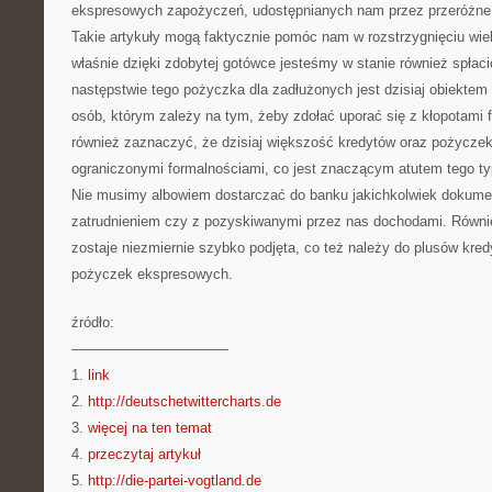
ekspresowych zapożyczeń, udostępnianych nam przez przeróżne 
Takie artykuły mogą faktycznie pomóc nam w rozstrzygnięciu wiel
właśnie dzięki zdobytej gotówce jesteśmy w stanie również spłaci
następstwie tego pożyczka dla zadłużonych jest dzisiaj obiektem
osób, którym zależy na tym, żeby zdołać uporać się z kłopotami
również zaznaczyć, że dzisiaj większość kredytów oraz pożyczek
ograniczonymi formalnościami, co jest znaczącym atutem tego t
Nie musimy albowiem dostarczać do banku jakichkolwiek dokum
zatrudnieniem czy z pozyskiwanymi przez nas dochodami. Równ
zostaje niezmiernie szybko podjęta, co też należy do plusów kre
pożyczek ekspresowych.
źródło:
———————————
1.
link
2.
http://deutschetwittercharts.de
3.
więcej na ten temat
4.
przeczytaj artykuł
5.
http://die-partei-vogtland.de