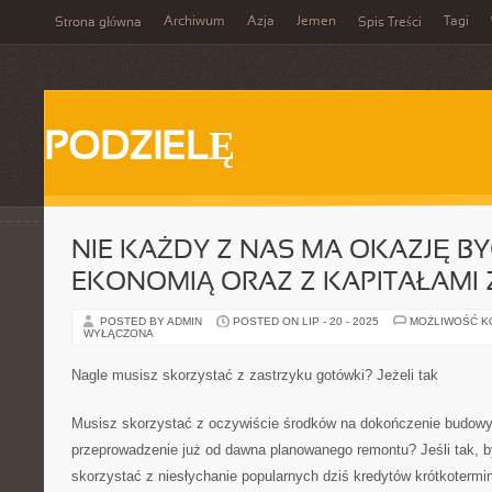
Archiwum
Azja
Jemen
Tagi
Strona główna
Spis Treści
PODZIELĘ
NIE KAŻDY Z NAS MA OKAZJĘ BY
EKONOMIĄ ORAZ Z KAPITAŁAMI 
POSTED BY ADMIN
POSTED ON LIP - 20 - 2025
MOŻLIWOŚĆ 
WYŁĄCZONA
Nagle musisz skorzystać z zastrzyku gotówki? Jeżeli tak
Musisz skorzystać z oczywiście środków na dokończenie budow
przeprowadzenie już od dawna planowanego remontu? Jeśli tak, 
skorzystać z niesłychanie popularnych dziś kredytów krótkoterm