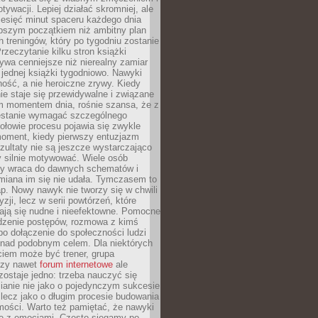
ywacji. Lepiej działać skromniej, ale
ziesięć minut spaceru każdego dnia
pszym początkiem niż ambitny plan
 treningów, który po tygodniu zostanie
rzeczytanie kilku stron książki
ywa cenniejsze niż nierealny zamiar
 jednej książki tygodniowo. Nawyki
rność, a nie heroiczne zrywy. Kiedy
ie staje się przewidywalne i związane
m momentem dnia, rośnie szansa, że z
stanie wymagać szczególnego
ołowie procesu pojawia się zwykle
moment, kiedy pierwszy entuzjazm
zultaty nie są jeszcze wystarczająco
y silnie motywować. Wiele osób
dy wraca do dawnych schematów i
miana im się nie udała. Tymczasem to
ap. Nowy nawyk nie tworzy się w chwili
zji, lecz w serii powtórzeń, które
ją się nudne i nieefektowne. Pomocne
edzenie postępów, rozmowa z kimś
o dołączenie do społeczności ludzi
 nad podobnym celem. Dla niektórych
ciem może być trener, grupa
czy nawet
forum internetowe
ale
ostaje jedno: trzeba nauczyć się
ianie nie jako o pojedynczym sukcesie
 lecz jako o długim procesie budowania
mości. Warto też pamiętać, że nawyki
e z emocjami. Często sięgamy po