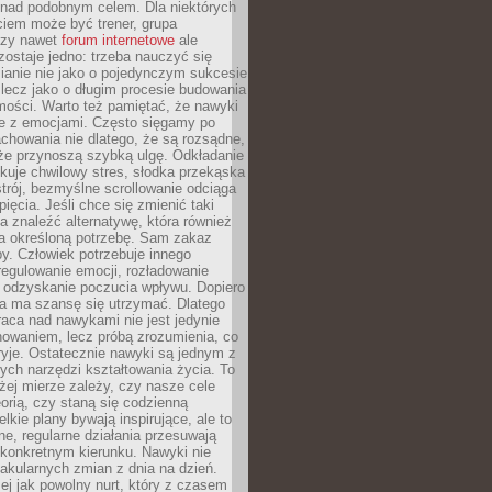
 nad podobnym celem. Dla niektórych
ciem może być trener, grupa
czy nawet
forum internetowe
ale
ostaje jedno: trzeba nauczyć się
ianie nie jako o pojedynczym sukcesie
 lecz jako o długim procesie budowania
mości. Warto też pamiętać, że nawyki
e z emocjami. Często sięgamy po
chowania nie dlatego, że są rozsądne,
 że przynoszą szybką ulgę. Odkładanie
kuje chwilowy stres, słodka przekąska
trój, bezmyślne scrollowanie odciąga
ięcia. Jeśli chce się zmienić taki
a znaleźć alternatywę, która również
a określoną potrzebę. Sam zakaz
y. Człowiek potrzebuje innego
egulowanie emocji, rozładowanie
y odzyskanie poczucia wpływu. Dopiero
a ma szansę się utrzymać. Dlatego
aca nad nawykami nie jest jedynie
howaniem, lecz próbą zrozumienia, co
ryje. Ostatecznie nawyki są jednym z
ych narzędzi kształtowania życia. To
żej mierze zależy, czy nasze cele
orią, czy staną się codzienną
elkie plany bywają inspirujące, ale to
ne, regularne działania przesuwają
 konkretnym kierunku. Nawyki nie
akularnych zmian z dnia na dzień.
zej jak powolny nurt, który z czasem