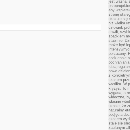
jest ważna, 
przeprojekto
aby wspiera
stronę stare
okazuje się
niż wielka r
człowiek pró
chwili, szy
spadkiem mot
stabilnie. D
może być le
intensywnych
porzucony. P
codziennie b
pochłaniania
lubią regula
nowe działan
z konkretny
czasem prze
wysiłku. W p
kryzys. To 
wygasa, a re
widoczne, b
właśnie wte
uznaje, że z
naturalny et
podjęcia decy
czasem wyda
staje się śl
zaufanym alb