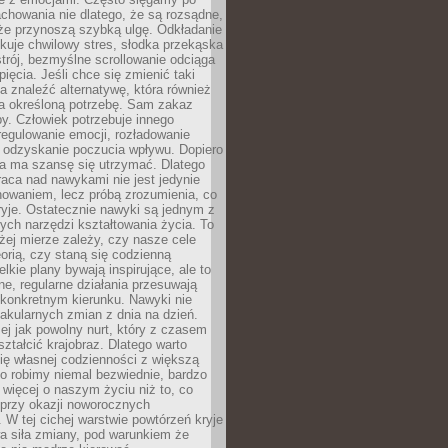
chowania nie dlatego, że są rozsądne,
 że przynoszą szybką ulgę. Odkładanie
kuje chwilowy stres, słodka przekąska
trój, bezmyślne scrollowanie odciąga
ięcia. Jeśli chce się zmienić taki
a znaleźć alternatywę, która również
a określoną potrzebę. Sam zakaz
y. Człowiek potrzebuje innego
egulowanie emocji, rozładowanie
y odzyskanie poczucia wpływu. Dopiero
a ma szansę się utrzymać. Dlatego
aca nad nawykami nie jest jedynie
howaniem, lecz próbą zrozumienia, co
ryje. Ostatecznie nawyki są jednym z
ych narzędzi kształtowania życia. To
żej mierze zależy, czy nasze cele
orią, czy staną się codzienną
elkie plany bywają inspirujące, ale to
ne, regularne działania przesuwają
 konkretnym kierunku. Nawyki nie
akularnych zmian z dnia na dzień.
zej jak powolny nurt, który z czasem
ształcić krajobraz. Dlatego warto
ię własnej codzienności z większą
o robimy niemal bezwiednie, bardzo
więcej o naszym życiu niż to, co
 przy okazji noworocznych
 W tej cichej warstwie powtórzeń kryje
a siła zmiany, pod warunkiem że