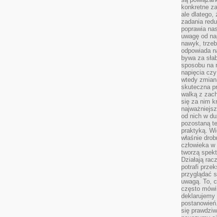
konkretne za
ale dlatego,
zadania redu
poprawia nas
uwagę od nap
nawyk, trzeb
odpowiada n
bywa za słab
sposobu na r
napięcia cz
wtedy zmian
skuteczna pr
walką z zac
się za nim k
najważniejsz
od nich w du
pozostaną te
praktyką. Wi
właśnie drob
człowieka w
tworzą spekt
Działają rac
potrafi przek
przyglądać s
uwagą. To, c
często mówi 
deklarujemy
postanowień.
się prawdziw