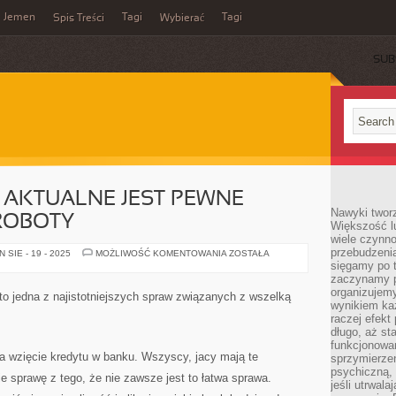
Jemen
Tagi
Tagi
Spis Treści
Wybierać
SUB
 AKTUALNE JEST PEWNE
Nawyki tworz
ROBOTY
Większość lu
wiele czynno
przebudzenia
NADZWYCZAJNIE
SIE - 19 - 2025
MOŻLIWOŚĆ KOMENTOWANIA
ZOSTAŁA
AKTUALNE
sięgamy po t
JEST
zaczynamy p
PEWNE
organizujemy
WYKONYWANIE
to jedna z najistotniejszych spraw związanych z wszelką
ROBOTY
wynikiem ka
raczej efekt
długo, aż st
funkcjonowa
a wzięcie kredytu w banku. Wszyscy, jacy mają te
sprzymierze
psychiczną, 
e sprawę z tego, że nie zawsze jest to łatwa sprawa.
jeśli utrwala