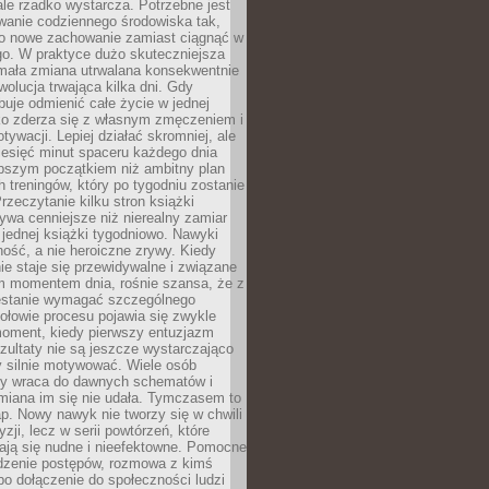
ale rzadko wystarcza. Potrzebne jest
wanie codziennego środowiska tak,
ło nowe zachowanie zamiast ciągnąć w
go. W praktyce dużo skuteczniejsza
 mała zmiana utrwalana konsekwentnie
ewolucja trwająca kilka dni. Gdy
buje odmienić całe życie w jednej
bko zderza się z własnym zmęczeniem i
ywacji. Lepiej działać skromniej, ale
ziesięć minut spaceru każdego dnia
pszym początkiem niż ambitny plan
 treningów, który po tygodniu zostanie
rzeczytanie kilku stron książki
ywa cenniejsze niż nierealny zamiar
 jednej książki tygodniowo. Nawyki
rność, a nie heroiczne zrywy. Kiedy
ie staje się przewidywalne i związane
m momentem dnia, rośnie szansa, że z
stanie wymagać szczególnego
ołowie procesu pojawia się zwykle
moment, kiedy pierwszy entuzjazm
zultaty nie są jeszcze wystarczająco
y silnie motywować. Wiele osób
dy wraca do dawnych schematów i
miana im się nie udała. Tymczasem to
ap. Nowy nawyk nie tworzy się w chwili
zji, lecz w serii powtórzeń, które
ją się nudne i nieefektowne. Pomocne
edzenie postępów, rozmowa z kimś
o dołączenie do społeczności ludzi