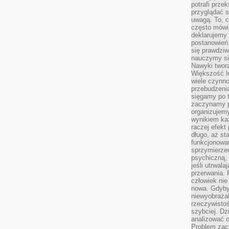
potrafi przek
przyglądać s
uwagą. To, c
często mówi 
deklarujemy
postanowień.
się prawdziw
nauczymy si
Nawyki tworz
Większość lu
wiele czynno
przebudzenia
sięgamy po t
zaczynamy p
organizujemy
wynikiem ka
raczej efekt
długo, aż st
funkcjonowa
sprzymierze
psychiczną, 
jeśli utrwala
przerwania.
człowiek nie
nowa. Gdyby 
niewyobraża
rzeczywistoś
szybciej. D
analizować 
Problem zac