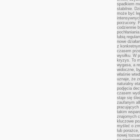
spadkiem mot
stabilnie. D
może być le
intensywnych
porzucony. P
codziennie b
pochłaniania
lubią regula
nowe działan
z konkretny
czasem prze
wysiłku. W p
kryzys. To 
wygasa, a re
widoczne, b
właśnie wte
uznaje, że z
naturalny et
podjęcia decy
czasem wyda
staje się śl
zaufanym alb
pracujących
takim wspar
znajomych 
kluczowe poz
myśleć o zm
lub porażce,
nowej tożsa
są powiązan