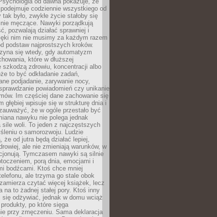
 Psychologia od dawna pokazuje, że
 podejmuje codziennie wszystkiego od
tak było, zwykłe życie stałoby się
lnie męczące. Nawyki porządkują
ć, pozwalają działać sprawniej i
zięki nim nie musimy za każdym razem
od podstaw najprostszych kroków.
zyna się wtedy, gdy automatyzm
howania, które w dłuższej
 szkodzą zdrowiu, koncentracji albo
że to być odkładanie zadań,
ane podjadanie, zarywanie nocy,
sprawdzanie powiadomień czy unikanie
zmów. Im częściej dane zachowanie się
 głębiej wpisuje się w strukturę dnia i
 zauważyć, że w ogóle przestało być
iana nawyku nie polega jednak
 sile woli. To jeden z najczęstszych
śleniu o samorozwoju. Ludzie
 że od jutra będą działać lepiej,
zdrowiej, ale nie zmieniają warunków, w
cjonują. Tymczasem nawyki są silnie
toczeniem, porą dnia, emocjami i
mi bodźcami. Ktoś chce mniej
telefonu, ale trzyma go stale obok
 zamierza czytać więcej książek, lecz
 na to żadnej stałej pory. Ktoś inny
ej się odżywiać, jednak w domu wciąż
produkty, po które sięga
ie przy zmęczeniu. Sama deklaracja