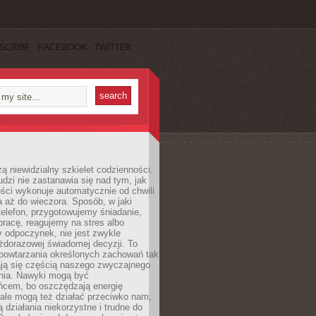
SCRIBE
FACEBOOK
TWITTER
ą niewidzialny szkielet codzienności.
dzi nie zastanawia się nad tym, jak
ści wykonuje automatycznie od chwili
 aż do wieczora. Sposób, w jaki
elefon, przygotowujemy śniadanie,
racę, reagujemy na stres albo
 odpoczynek, nie jest zwykle
żdorazowej świadomej decyzji. To
 powtarzania określonych zachowań tak
ają się częścią naszego zwyczajnego
nia. Nawyki mogą być
ńcem, bo oszczędzają energię
ale mogą też działać przeciwko nam,
ją działania niekorzystne i trudne do