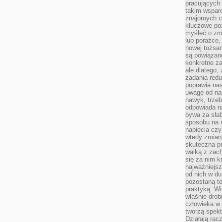
pracujących
takim wspar
znajomych 
kluczowe poz
myśleć o zm
lub porażce,
nowej tożsa
są powiązan
konkretne za
ale dlatego,
zadania redu
poprawia nas
uwagę od nap
nawyk, trzeb
odpowiada n
bywa za słab
sposobu na r
napięcia cz
wtedy zmian
skuteczna pr
walką z zac
się za nim k
najważniejsz
od nich w du
pozostaną te
praktyką. Wi
właśnie drob
człowieka w
tworzą spekt
Działają rac