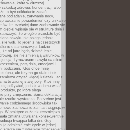
howania, które w dłuższej
 szkodzą zdrowiu, koncentracji albo
że to być odkładanie zadań,
ane podjadanie, zarywanie nocy,
sprawdzanie powiadomień czy unikanie
zmów. Im częściej dane zachowanie się
 głębiej wpisuje się w strukturę dnia i
 zauważyć, że w ogóle przestało być
iana nawyku nie polega jednak
 sile woli. To jeden z najczęstszych
śleniu o samorozwoju. Ludzie
 że od jutra będą działać lepiej,
zdrowiej, ale nie zmieniają warunków, w
cjonują. Tymczasem nawyki są silnie
toczeniem, porą dnia, emocjami i
mi bodźcami. Ktoś chce mniej
telefonu, ale trzyma go stale obok
 zamierza czytać więcej książek, lecz
 na to żadnej stałej pory. Ktoś inny
ej się odżywiać, jednak w domu wciąż
produkty, po które sięga
ie przy zmęczeniu. Sama deklaracja
ale rzadko wystarcza. Potrzebne jest
wanie codziennego środowiska tak,
ło nowe zachowanie zamiast ciągnąć w
go. W praktyce dużo skuteczniejsza
 mała zmiana utrwalana konsekwentnie
ewolucja trwająca kilka dni. Gdy
buje odmienić całe życie w jednej
bko zderza się z własnym zmęczeniem i