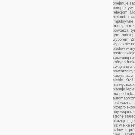
obejmuje zac
perspektywie
relacjom. Mo
niekontrolow
impulsywne 
trudnych ro
powtarza, tym
tym trudniej
wyborem. Zm
wyłącznie na
błędów w my
postanawiają,
sprawniej i 
których funk
związane z o
powtarzalny
korzystać z 
siebie. Ktoś
nie wyznacza
planuje lepi
ma pod ręką 
automatyczn
jest ważna, 
przeprojekto
aby wspiera
stronę stare
okazuje się
niż wielka r
człowiek pró
chwili, szy