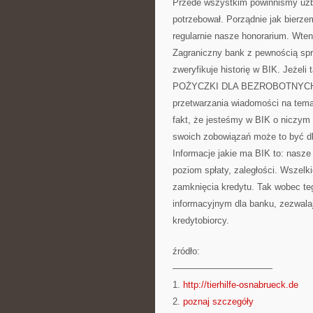
Przede wszystkim powinniśmy uzbro
potrzebował. Porządnie jak bierz
regularnie nasze honorarium. Wte
Zagraniczny bank z pewnością spr
zweryfikuje historię w BIK. Jeżeli
POŻYCZKI DLA BEZROBOTNYCH. Biu
przetwarzania wiadomości na tem
fakt, że jesteśmy w BIK o niczym
swoich zobowiązań może to być dla
Informacje jakie ma BIK to: nasze
poziom spłaty, zaległości. Wszelk
zamknięcia kredytu. Tak wobec te
informacyjnym dla banku, zezwal
kredytobiorcy.
źródło:
———————————
1.
http://tierhilfe-osnabrueck.de
2.
poznaj szczegóły