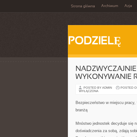
Archiwum
Azja
Strona główna
PODZIELĘ
NADZWYCZAJNIE
WYKONYWANIE 
POSTED BY ADMIN
POSTED ON 
WYŁĄCZONA
Bezpieczeństwo w miejscu pracy, 
branżą
Mnóstwo jednostek decyduje się n
doświadczenia za sobą, zdają sobi