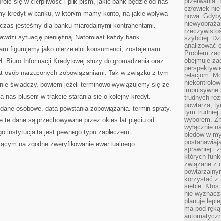
przerwania.
ić się w cierpliwość i plik pism, jakie bank będzie od nas
człowiek nie
emy kredyt w banku, w którym mamy konto, na jakie wpływa
nowa. Gdyby 
niewyobraża
nczas jesteśmy dla banku miarodajnymi kontrahentami.
rzeczywistoś
awdzi sytuację pieniężną. Natomiast każdy bank
szybciej. D
analizować 
 tam figurujemy jako nierzetelni konsumenci, zostaje nam
Problem zac
obejmuje zac
ro Informacji Kredytowej służy do gromadzenia oraz
perspektywie
at osób narzuconych zobowiązaniami. Tak w związku z tym
relacjom. Mo
niekontrolow
 nie świadczy, bowiem jeżeli terminowo wywiązujemy się ze
impulsywne 
 nas plusem w trakcie starania się o kolejny kredyt.
trudnych ro
powtarza, tym
 dane osobowe, data powstania zobowiązania, termin spłaty,
tym trudniej
wyborem. Zm
ie te dane są przechowywane przez okres lat pięciu od
wyłącznie na
go instytucja ta jest pewnego typu zapleczem
błędów w my
postanawiają,
ającym na zgodne zweryfikowanie ewentualnego
sprawniej i 
których funk
związane z o
powtarzalny
korzystać z 
siebie. Ktoś
nie wyznacza
planuje lepi
ma pod ręką 
automatyczn