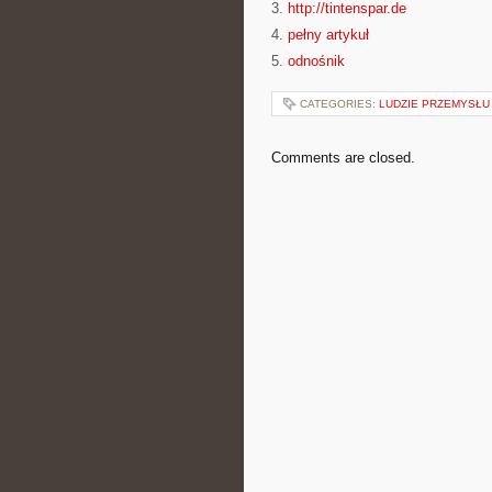
3.
http://tintenspar.de
4.
pełny artykuł
5.
odnośnik
CATEGORIES:
LUDZIE PRZEMYSŁU
Comments are closed.