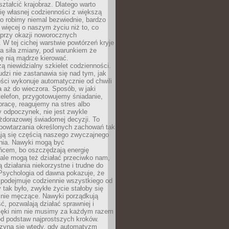
ształcić krajobraz. Dlatego warto
ię własnej codzienności z większą
o robimy niemal bezwiednie, bardzo
więcej o naszym życiu niż to, co
 przy okazji noworocznych
 W tej cichej warstwie powtórzeń kryje
a siła zmiany, pod warunkiem że
ę nią mądrze kierować.
ą niewidzialny szkielet codzienności.
dzi nie zastanawia się nad tym, jak
ści wykonuje automatycznie od chwili
 aż do wieczora. Sposób, w jaki
elefon, przygotowujemy śniadanie,
racę, reagujemy na stres albo
 odpoczynek, nie jest zwykle
żdorazowej świadomej decyzji. To
 powtarzania określonych zachowań tak
ają się częścią naszego zwyczajnego
nia. Nawyki mogą być
ńcem, bo oszczędzają energię
ale mogą też działać przeciwko nam,
ją działania niekorzystne i trudne do
 Psychologia od dawna pokazuje, że
 podejmuje codziennie wszystkiego od
tak było, zwykłe życie stałoby się
lnie męczące. Nawyki porządkują
ć, pozwalają działać sprawniej i
zięki nim nie musimy za każdym razem
od podstaw najprostszych kroków.
zyna się wtedy, gdy automatyzm