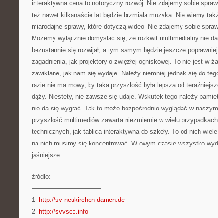
interaktywna cena to notoryczny rozwój. Nie zdajemy sobie sprawy
też nawet kilkanaście lat będzie brzmiała muzyka. Nie wiemy ta
miarodajne sprawy, które dotyczą wideo. Nie zdajemy sobie spraw
Możemy wyłącznie domyślać się, że rozkwit multimedialny nie da
bezustannie się rozwijał, a tym samym będzie jeszcze poprawniej
zagadnienia, jak projektory o zwięzłej ogniskowej. To nie jest w
zawikłane, jak nam się wydaje. Należy niemniej jednak się do t
razie nie ma mowy, by taka przyszłość była lepsza od teraźniejsz
dąży. Niestety, nie zawsze się udaje. Wskutek tego należy pami
nie da się wygrać. Tak to może bezpośrednio wyglądać w naszym
przyszłość multimediów zawarta niezmiernie w wielu przypadkach
technicznych, jak tablica interaktywna do szkoły. To od nich wiele
na nich musimy się koncentrować. W owym czasie wszystko wy
jaśniejsze.
źródło:
———————————
1.
http://sv-neukirchen-damen.de
2.
http://svvscc.info