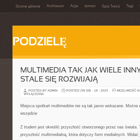
Archiwum
Azja
Jemen
Tagi
Strona główna
Spis Treści
PODZIELĘ
MULTIMEDIA TAK JAK WIELE INN
STALE SIĘ ROZWIJAJĄ
POSTED BY ADMIN
POSTED ON SIE - 18 - 2025
MOŻLIWOŚĆ 
WYŁĄCZONA
Miejsca spotkań multimediów nie są tak jasno wskazane. Można o
wszędzie
Z trudem jest określić przyszłość stworzonego przez nas świata. T
przyszłość multimedialną, która dotyczy form medialnych. Widać 