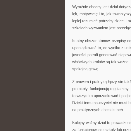
Wyraźnie obecny jest dział dotycz
lęk, motywację i to, jak towarzy
lepiej rozumieć potrzeby dzieci i 
szkołach wyzwaniem jest przeciąże
Istotny obszar stanowi przepisy e
uporządkować to, co wynika z usta
jasności potrafi generować niepew
właściwych kroków są tak ważne. U
spokojną głowę.
Z prawem i praktyką łączy się tak
protokoły, funkcjonują regulaminy,
to wszystko uporządkować i podpow
Dzięki temu nauczyciel nie musi 
na praktycznych checklistach.
Kolejny ważny dział to prowadzenie
za funkcjonowanie szkoły lub prze