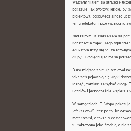
Ważnym filarem są strategie uczen
pokazuje, jak tworzyć lekcje, by by
projektowa, odpowiedzialność uczn
temu edukator może wzmocnić swój
Naturalnym uzupełnieniem są pomys
konstrukcję zajęć. Tego typu treś
edukatora liczy się to, że rozwiąz
grupy, uwzględniając różne potrze
Dużo miejsca zajmuje też ewaluacj
tekstach pojawiają się wątki doty
rosnąć, zamiast zamykać drogę. T
uczniów i jednocześnie wspiera sp
W narzędziach IT IWspo pokazuje,
„efektu wow”, lecz po to, by wzma
materiałami, a także o dostosowan
tu traktowana jako środek, a nie za