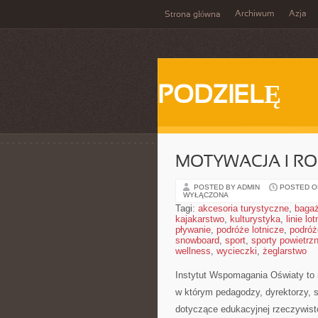
Archiwum
Azja
Strona główna
PODZIELĘ
MOTYWACJA I R
POSTED BY ADMIN
POSTED ON
WYŁĄCZONA
Tagi:
akcesoria turystyczne
,
baga
kajakarstwo
,
kulturystyka
,
linie lo
pływanie
,
podróże lotnicze
,
podróż
snowboard
,
sport
,
sporty powietrz
wellness
,
wycieczki
,
żeglarstwo
Instytut Wspomagania Oświaty to 
w którym pedagodzy, dyrektorzy, 
dotyczące edukacyjnej rzeczywisto