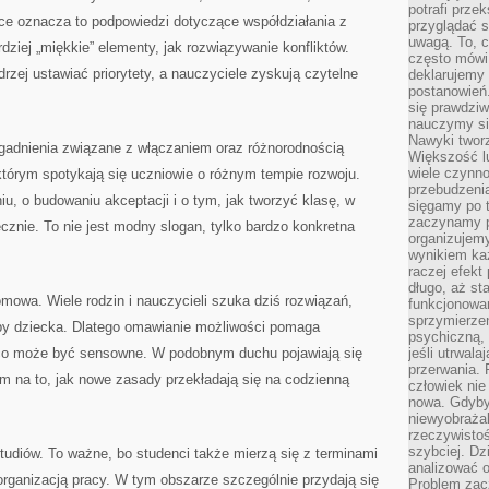
potrafi przek
yce oznacza to podpowiedzi dotyczące współdziałania z
przyglądać s
uwagą. To, c
ziej „miękkie” elementy, jak rozwiązywanie konfliktów.
często mówi 
zej ustawiać priorytety, a nauczyciele zyskują czytelne
deklarujemy
postanowień.
się prawdziw
nauczymy si
Nawyki tworz
gadnienia związane z włączaniem oraz różnorodnością
Większość lu
wiele czynno
którym spotykają się uczniowie o różnym tempie rozwoju.
przebudzenia
iu, o budowaniu akceptacji i o tym, jak tworzyć klasę, w
sięgamy po t
zaczynamy p
cznie. To nie jest modny slogan, tylko bardzo konkretna
organizujemy
wynikiem ka
raczej efekt
długo, aż st
mowa. Wiele rodzin i nauczycieli szuka dziś rozwiązań,
funkcjonowa
sprzymierze
zeby dziecka. Dlatego omawianie możliwości pomaga
psychiczną, 
co może być sensowne. W podobnym duchu pojawiają się
jeśli utrwala
przerwania.
em na to, jak nowe zasady przekładają się na codzienną
człowiek nie
nowa. Gdyby 
niewyobraża
rzeczywistoś
szybciej. D
tudiów. To ważne, bo studenci także mierzą się z terminami
analizować 
rganizacją pracy. W tym obszarze szczególnie przydają się
Problem zac