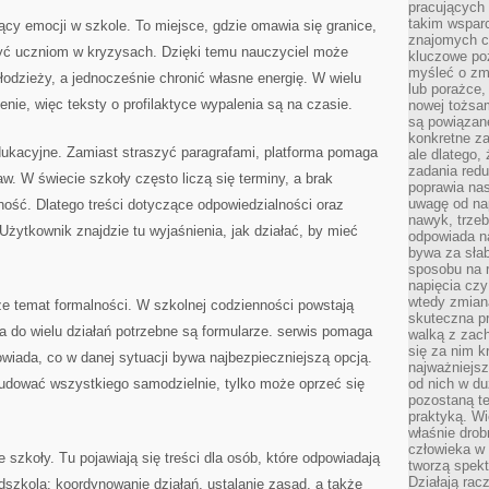
pracujących
takim wspar
ący emocji w szkole. To miejsce, gdzie omawia się granice,
znajomych 
szyć uczniom w kryzysach. Dzięki temu nauczyciel może
kluczowe poz
myśleć o zm
młodzieży, a jednocześnie chronić własne energię. W wielu
lub porażce,
nie, więc teksty o profilaktyce wypalenia są na czasie.
nowej tożsa
są powiązan
konkretne za
dukacyjne. Zamiast straszyć paragrafami, platforma pomaga
ale dlatego,
zadania redu
w. W świecie szkoły często liczą się terminy, a brak
poprawia nas
uwagę od nap
ność. Dlatego treści dotyczące odpowiedzialności oraz
nawyk, trzeb
żytkownik znajdzie tu wyjaśnienia, jak działać, by mieć
odpowiada n
bywa za słab
sposobu na r
napięcia cz
wtedy zmian
że temat formalności. W szkolnej codzienności powstają
skuteczna pr
 a do wielu działań potrzebne są formularze. serwis pomaga
walką z zac
się za nim k
iada, co w danej sytuacji bywa najbezpieczniejszą opcją.
najważniejsz
budować wszystkiego samodzielnie, tylko może oprzeć się
od nich w du
pozostaną te
praktyką. Wi
właśnie drob
człowieka w
 szkoły. Tu pojawiają się treści dla osób, które odpowiadają
tworzą spekt
Działają rac
dszkola: koordynowanie działań, ustalanie zasad, a także