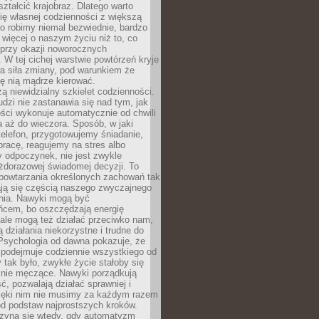
ształcić krajobraz. Dlatego warto
ię własnej codzienności z większą
o robimy niemal bezwiednie, bardzo
więcej o naszym życiu niż to, co
 przy okazji noworocznych
 W tej cichej warstwie powtórzeń kryje
a siła zmiany, pod warunkiem że
ę nią mądrze kierować.
ą niewidzialny szkielet codzienności.
dzi nie zastanawia się nad tym, jak
ści wykonuje automatycznie od chwili
 aż do wieczora. Sposób, w jaki
elefon, przygotowujemy śniadanie,
racę, reagujemy na stres albo
 odpoczynek, nie jest zwykle
żdorazowej świadomej decyzji. To
 powtarzania określonych zachowań tak
ają się częścią naszego zwyczajnego
nia. Nawyki mogą być
ńcem, bo oszczędzają energię
ale mogą też działać przeciwko nam,
ją działania niekorzystne i trudne do
 Psychologia od dawna pokazuje, że
 podejmuje codziennie wszystkiego od
tak było, zwykłe życie stałoby się
lnie męczące. Nawyki porządkują
ć, pozwalają działać sprawniej i
zięki nim nie musimy za każdym razem
od podstaw najprostszych kroków.
zyna się wtedy, gdy automatyzm