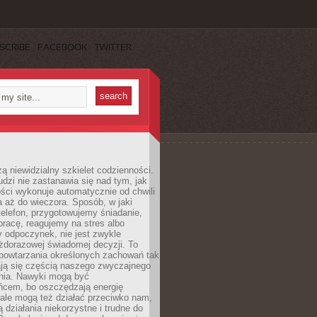
SCRIBE
FACEBOOK
TWITTER
ą niewidzialny szkielet codzienności.
dzi nie zastanawia się nad tym, jak
ści wykonuje automatycznie od chwili
 aż do wieczora. Sposób, w jaki
elefon, przygotowujemy śniadanie,
racę, reagujemy na stres albo
 odpoczynek, nie jest zwykle
żdorazowej świadomej decyzji. To
 powtarzania określonych zachowań tak
ają się częścią naszego zwyczajnego
nia. Nawyki mogą być
ńcem, bo oszczędzają energię
ale mogą też działać przeciwko nam,
ją działania niekorzystne i trudne do