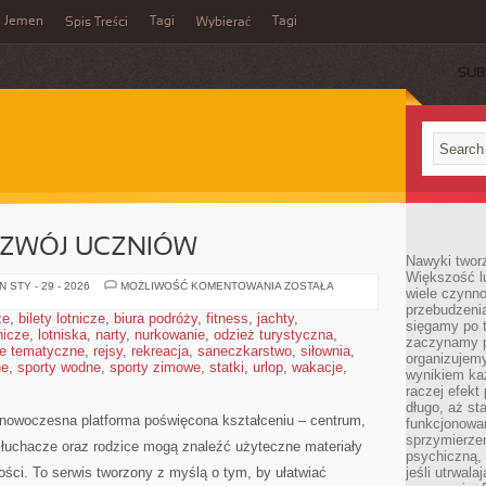
Jemen
Tagi
Tagi
Spis Treści
Wybierać
SUB
OZWÓJ UCZNIÓW
Nawyki tworz
Większość lu
MOTYWACJA
 STY - 29 - 2026
MOŻLIWOŚĆ KOMENTOWANIA
ZOSTAŁA
wiele czynno
I
przebudzenia
ROZWÓJ
że
,
bilety lotnicze
,
biura podróży
,
fitness
,
jachty
,
UCZNIÓW
sięgamy po t
tnicze
,
lotniska
,
narty
,
nurkowanie
,
odzież turystyczna
,
zaczynamy p
e tematyczne
,
rejsy
,
rekreacja
,
saneczkarstwo
,
siłownia
,
organizujemy
ne
,
sporty wodne
,
sporty zimowe
,
statki
,
urlop
,
wakacje
,
wynikiem ka
raczej efekt
długo, aż st
nowoczesna platforma poświęcona kształceniu – centrum,
funkcjonowa
sprzymierze
słuchacze oraz rodzice mogą znaleźć użyteczne materiały
psychiczną, 
ści. To serwis tworzony z myślą o tym, by ułatwiać
jeśli utrwala