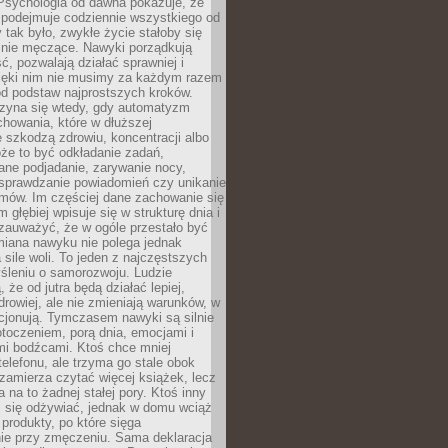
 Psychologia od dawna pokazuje, że
 podejmuje codziennie wszystkiego od
tak było, zwykłe życie stałoby się
lnie męczące. Nawyki porządkują
ć, pozwalają działać sprawniej i
zięki nim nie musimy za każdym razem
od podstaw najprostszych kroków.
zyna się wtedy, gdy automatyzm
howania, które w dłuższej
 szkodzą zdrowiu, koncentracji albo
że to być odkładanie zadań,
ane podjadanie, zarywanie nocy,
sprawdzanie powiadomień czy unikanie
zmów. Im częściej dane zachowanie się
 głębiej wpisuje się w strukturę dnia i
 zauważyć, że w ogóle przestało być
iana nawyku nie polega jednak
 sile woli. To jeden z najczęstszych
śleniu o samorozwoju. Ludzie
 że od jutra będą działać lepiej,
zdrowiej, ale nie zmieniają warunków, w
cjonują. Tymczasem nawyki są silnie
toczeniem, porą dnia, emocjami i
mi bodźcami. Ktoś chce mniej
telefonu, ale trzyma go stale obok
 zamierza czytać więcej książek, lecz
 na to żadnej stałej pory. Ktoś inny
ej się odżywiać, jednak w domu wciąż
produkty, po które sięga
ie przy zmęczeniu. Sama deklaracja