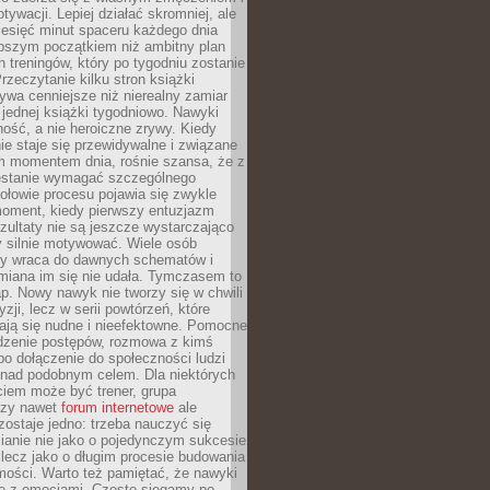
ywacji. Lepiej działać skromniej, ale
ziesięć minut spaceru każdego dnia
pszym początkiem niż ambitny plan
 treningów, który po tygodniu zostanie
rzeczytanie kilku stron książki
ywa cenniejsze niż nierealny zamiar
 jednej książki tygodniowo. Nawyki
rność, a nie heroiczne zrywy. Kiedy
ie staje się przewidywalne i związane
m momentem dnia, rośnie szansa, że z
stanie wymagać szczególnego
ołowie procesu pojawia się zwykle
moment, kiedy pierwszy entuzjazm
zultaty nie są jeszcze wystarczająco
y silnie motywować. Wiele osób
dy wraca do dawnych schematów i
miana im się nie udała. Tymczasem to
ap. Nowy nawyk nie tworzy się w chwili
zji, lecz w serii powtórzeń, które
ją się nudne i nieefektowne. Pomocne
edzenie postępów, rozmowa z kimś
o dołączenie do społeczności ludzi
 nad podobnym celem. Dla niektórych
ciem może być trener, grupa
czy nawet
forum internetowe
ale
ostaje jedno: trzeba nauczyć się
ianie nie jako o pojedynczym sukcesie
 lecz jako o długim procesie budowania
mości. Warto też pamiętać, że nawyki
e z emocjami. Często sięgamy po