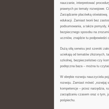
nauczanie, interpretować procedu
prawnych po tematy rozwojowe. Ci
Zarządzanie placówką oświatową. W
edukacji. Zamiast teorii bez zasto
podsumowania, a także pomysły, k
bezpiecznego sposobu na zrozumi
uczniów, znajdzie tu podpowiedzi 
Dużą siłą serwisu jest szeroki za
uciekają od tematów złożonych, ta
szkolnej, bezpieczeństwo czy komu
podręczna baza – można tu czytać
W obrębie rozwoju nauczyciela poj
rozwoju. Zamiast mówić „rozwijaj 
kompetencje – przez narzędzia, rut
zarządzaniu czasem oraz o tym, j
pośpiechu.