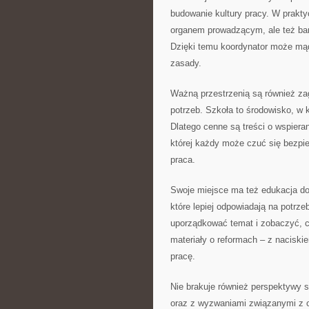
budowanie kultury pracy. W prakt
organem prowadzącym, ale też bard
Dzięki temu koordynator może mądr
zasady.
Ważną przestrzenią są również za
potrzeb. Szkoła to środowisko, w 
Dlatego cenne są treści o wspieran
której każdy może czuć się bezpie
praca.
Swoje miejsce ma też edukacja do
które lepiej odpowiadają na potr
uporządkować temat i zobaczyć, 
materiały o reformach – z naciski
pracę.
Nie brakuje również perspektywy s
oraz z wyzwaniami związanymi z o