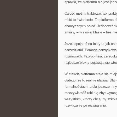
sprawia, że platforma nie jest jed
Całość można traktować jak prakt
robić to świadomie. To platforma d
chaotycznych porad. Jednocześnie 
zmiany – w swojej klasie – bez ni
Jeżeli spojrzeć na Instytut jak na
narzędziami. Pomaga porządkować 
rozmowach. Przypomina, że edukacj
najlepsze efekty pojawiają się wte
W efekcie platforma staje się miej
dlatego, że to realnie ułatwia. Dla 
formalnościach, a dla jeszcze in
rzeczywistość robi się zbyt wymag
wszystkim, którzy chcą, by szkoła
rozwiązanie po rozwiązaniu.