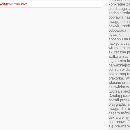
konkretne za
YJAŚNIONE SPRAWY
ale dlatego,
zadania redu
poprawia nas
uwagę od nap
nawyk, trzeb
odpowiada n
bywa za słab
sposobu na r
napięcia cz
wtedy zmian
skuteczna pr
walką z zac
się za nim k
najważniejsz
od nich w du
pozostaną te
praktyką. Wi
właśnie drob
człowieka w
tworzą spekt
Działają rac
potrafi przek
przyglądać s
uwagą. To, c
często mówi 
deklarujemy
postanowień.
się prawdziw