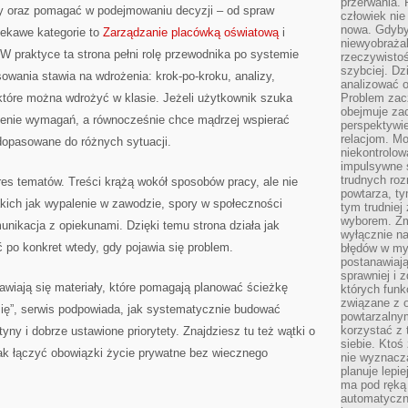
przerwania.
ry oraz pomagać w podejmowaniu decyzji – od spraw
człowiek nie
nowa. Gdyby 
ekawe kategorie to
Zarządzanie placówką oświatową
i
niewyobraża
 praktyce ta strona pełni rolę przewodnika po systemie
rzeczywistoś
szybciej. D
sowania stawia na wdrożenia: krok-po-kroku, analizy,
analizować 
tóre można wdrożyć w klasie. Jeżeli użytkownik szuka
Problem zac
obejmuje zac
enie wymagań, a równocześnie chce mądrzej wspierać
perspektywie
relacjom. Mo
dopasowane do różnych sytuacji.
niekontrolow
impulsywne 
trudnych ro
kres tematów. Treści krążą wokół sposobów pracy, ale nie
powtarza, tym
kich jak wypalenie w zawodzie, spory w społeczności
tym trudniej
wyborem. Zm
nikacja z opiekunami. Dzięki temu strona działa jak
wyłącznie na
 po konkret wtedy, gdy pojawia się problem.
błędów w my
postanawiają,
sprawniej i 
awiają się materiały, które pomagają planować ścieżkę
których funk
związane z o
się”, serwis podpowiada, jak systematycznie budować
powtarzalny
korzystać z 
yny i dobrze ustawione priorytety. Znajdziesz tu też wątki o
siebie. Ktoś
ak łączyć obowiązki życie prywatne bez wiecznego
nie wyznacza
planuje lepi
ma pod ręką 
automatyczn