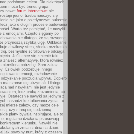
 nad podobnym celem. Dla niektórych
ciem może być trener, grupa
czy nawet
forum internetowe
ale
ostaje jedno: trzeba nauczyć się
ianie nie jako o pojedynczym sukcesie
 lecz jako o długim procesie budowania
mości. Warto też pamiętać, że nawyki
e z emocjami. Często sięgamy po
chowania nie dlatego, że są rozsądne,
 że przynoszą szybką ulgę. Odkładanie
kuje chwilowy stres, słodka przekąska
trój, bezmyślne scrollowanie odciąga
ięcia. Jeśli chce się zmienić taki
a znaleźć alternatywę, która również
a określoną potrzebę. Sam zakaz
y. Człowiek potrzebuje innego
egulowanie emocji, rozładowanie
y odzyskanie poczucia wpływu. Dopiero
a ma szansę się utrzymać. Dlatego
aca nad nawykami nie jest jedynie
howaniem, lecz próbą zrozumienia, co
ryje. Ostatecznie nawyki są jednym z
ych narzędzi kształtowania życia. To
żej mierze zależy, czy nasze cele
orią, czy staną się codzienną
elkie plany bywają inspirujące, ale to
ne, regularne działania przesuwają
 konkretnym kierunku. Nawyki nie
akularnych zmian z dnia na dzień.
zej jak powolny nurt, który z czasem