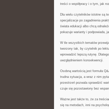
treści o współpracy i o tym, jak r
Dla wielu czytelników istotne są t
specjalizacje po zagadnienia prak
świata edukacji albo chcą odnaleź
pokazuje warianty i podpowiada, j
W tle wszystkich tematów przewija
tworzony tak, by czytelnik po lek
wprowadzić lepszą rutynę. Dlatego
uwzględnieniem konsekwencji.
Osobną wartością jest formuła Q&A
trudna sytuacja, a wraz z nim pytan
przestrzeń pozwala sprawdzić wari
czuje się pozostawiony bez wsparc
Ważne jest także to, że za treści
się na metodach, inni na psycholog