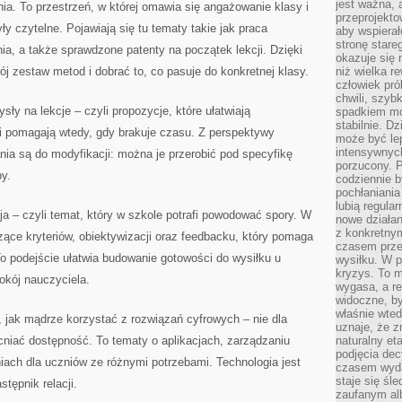
jest ważna, 
ia. To przestrzeń, w której omawia się angażowanie klasy i
przeprojekto
ły czytelne. Pojawiają się tu tematy takie jak praca
aby wspiera
stronę stare
ia, a także sprawdzone patenty na początek lekcji. Dzięki
okazuje się
 zestaw metod i dobrać to, co pasuje do konkretnej klasy.
niż wielka r
człowiek pró
chwili, szy
ły na lekcje – czyli propozycje, które ułatwiają
spadkiem mot
stabilnie. D
ci pomagają wtedy, gdy brakuje czasu. Z perspektywy
może być le
intensywnych
ania są do modyfikacji: można je przerobić pod specyfikę
porzucony. P
by.
codziennie b
pochłaniania
lubią regula
a – czyli temat, który w szkole potrafi powodować spory. W
nowe działan
z konkretny
czące kryteriów, obiektywizacji oraz feedbacku, który pomaga
czasem prze
o podejście ułatwia budowanie gotowości do wysiłku u
wysiłku. W p
kryzys. To 
okój nauczyciela.
wygasa, a re
widoczne, b
właśnie wte
 jak mądrze korzystać z rozwiązań cyfrowych – nie dla
uznaje, że z
cniać dostępność. To tematy o aplikacjach, zarządzaniu
naturalny et
podjęcia decy
iach dla uczniów ze różnymi potrzebami. Technologia jest
czasem wyda
staje się śl
stępnik relacji.
zaufanym alb