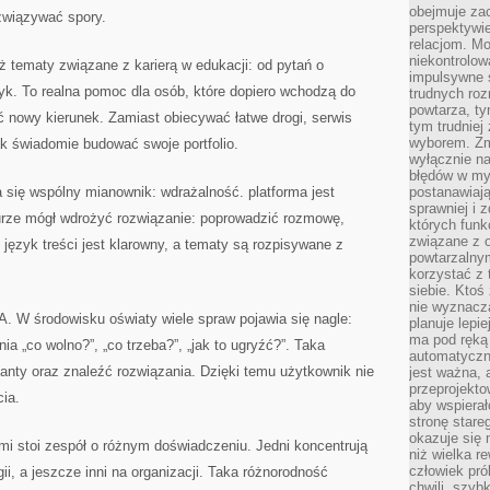
obejmuje zac
ozwiązywać spory.
perspektywie
relacjom. Mo
niekontrolow
eż tematy związane z karierą w edukacji: od pytań o
impulsywne 
tyk. To realna pomoc dla osób, które dopiero wchodzą do
trudnych ro
powtarza, tym
ć nowy kierunek. Zamiast obiecywać łatwe drogi, serwis
tym trudniej
wyborem. Zm
ak świadomie budować swoje portfolio.
wyłącznie na
błędów w my
 się wspólny mianownik: wdrażalność. platforma jest
postanawiają,
sprawniej i 
turze mógł wdrożyć rozwiązanie: poprowadzić rozmowę,
których funk
związane z o
 język treści jest klarowny, a tematy są rozpisywane z
powtarzalny
korzystać z 
siebie. Ktoś
nie wyznacza
. W środowisku oświaty wiele spraw pojawia się nagle:
planuje lepi
ma pod ręką 
ia „co wolno?”, „co trzeba?”, „jak to ugryźć?”. Taka
automatyczn
anty oraz znaleźć rozwiązania. Dzięki temu użytkownik nie
jest ważna, 
przeprojekto
ia.
aby wspiera
stronę stare
okazuje się
ami stoi zespół o różnym doświadczeniu. Jedni koncentrują
niż wielka r
człowiek pró
ii, a jeszcze inni na organizacji. Taka różnorodność
chwili, szy