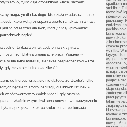
nowymiarowy, tylko daje czytelnikowi więcej narzędzi.
spadkiem mot
stabilnie. D
może być le
yczny magazyn dla każdego, kto działa w edukacji i chce
intensywnych
porzucony. P
la osób, które wolą rozwiązania oparte na faktach zamiast
codziennie b
jest to przestrzeń dla tych, którzy chcą wprowadzać
pochłaniania
lubią regula
epotrzebnych napięć.
nowe działan
z konkretny
czasem prze
 narzędzie, to działa on jak codzienna skrzynka z
wysiłku. W p
i rozumieć. Ułatwia organizację pracy. Wspiera w
kryzys. To 
wygasa, a re
a to nie tylko materiał, ale także bezpieczeństwo – i że
widoczne, b
właśnie wte
dy, gdy łączą się ludzka wrażliwość.
uznaje, że z
naturalny et
podjęcia decy
scem, do którego wraca się nie dlatego, że „trzeba”, tylko
czasem wyda
jednych będzie to źródło inspiracji, dla innych ratunek w
staje się śl
zaufanym alb
nych współtowarzysz w codzienności, gdy szkolna
pracujących
ająca. I właśnie w tym tkwi sens serwisu: w towarzyszeniu
takim wspar
znajomych 
 była mądrzejsza – krok po kroku, temat po temacie,
kluczowe poz
myśleć o zm
lub porażce,
nowej tożsa
są powiązan