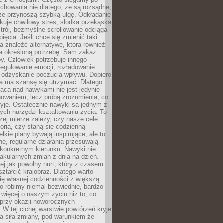
chowania nie dlatego, że są rozsądne,
 że przynoszą szybką ulgę. Odkładanie
kuje chwilowy stres, słodka przekąska
trój, bezmyślne scrollowanie odciąga
ięcia. Jeśli chce się zmienić taki
a znaleźć alternatywę, która również
a określoną potrzebę. Sam zakaz
y. Człowiek potrzebuje innego
egulowanie emocji, rozładowanie
y odzyskanie poczucia wpływu. Dopiero
a ma szansę się utrzymać. Dlatego
aca nad nawykami nie jest jedynie
howaniem, lecz próbą zrozumienia, co
ryje. Ostatecznie nawyki są jednym z
ych narzędzi kształtowania życia. To
żej mierze zależy, czy nasze cele
orią, czy staną się codzienną
elkie plany bywają inspirujące, ale to
ne, regularne działania przesuwają
 konkretnym kierunku. Nawyki nie
akularnych zmian z dnia na dzień.
zej jak powolny nurt, który z czasem
ształcić krajobraz. Dlatego warto
ię własnej codzienności z większą
o robimy niemal bezwiednie, bardzo
więcej o naszym życiu niż to, co
 przy okazji noworocznych
 W tej cichej warstwie powtórzeń kryje
a siła zmiany, pod warunkiem że