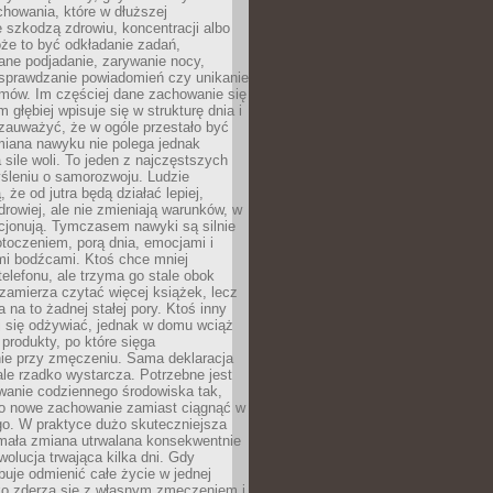
howania, które w dłuższej
 szkodzą zdrowiu, koncentracji albo
że to być odkładanie zadań,
ane podjadanie, zarywanie nocy,
sprawdzanie powiadomień czy unikanie
zmów. Im częściej dane zachowanie się
 głębiej wpisuje się w strukturę dnia i
 zauważyć, że w ogóle przestało być
iana nawyku nie polega jednak
 sile woli. To jeden z najczęstszych
śleniu o samorozwoju. Ludzie
 że od jutra będą działać lepiej,
zdrowiej, ale nie zmieniają warunków, w
cjonują. Tymczasem nawyki są silnie
toczeniem, porą dnia, emocjami i
mi bodźcami. Ktoś chce mniej
telefonu, ale trzyma go stale obok
 zamierza czytać więcej książek, lecz
 na to żadnej stałej pory. Ktoś inny
ej się odżywiać, jednak w domu wciąż
produkty, po które sięga
ie przy zmęczeniu. Sama deklaracja
ale rzadko wystarcza. Potrzebne jest
wanie codziennego środowiska tak,
ło nowe zachowanie zamiast ciągnąć w
go. W praktyce dużo skuteczniejsza
 mała zmiana utrwalana konsekwentnie
ewolucja trwająca kilka dni. Gdy
buje odmienić całe życie w jednej
bko zderza się z własnym zmęczeniem i