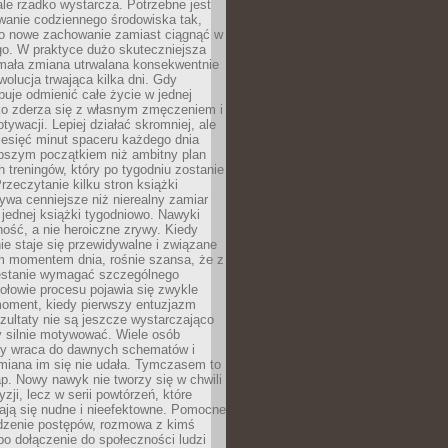
ale rzadko wystarcza. Potrzebne jest
wanie codziennego środowiska tak,
ło nowe zachowanie zamiast ciągnąć w
go. W praktyce dużo skuteczniejsza
 mała zmiana utrwalana konsekwentnie
ewolucja trwająca kilka dni. Gdy
buje odmienić całe życie w jednej
bko zderza się z własnym zmęczeniem i
ywacji. Lepiej działać skromniej, ale
ziesięć minut spaceru każdego dnia
pszym początkiem niż ambitny plan
 treningów, który po tygodniu zostanie
rzeczytanie kilku stron książki
ywa cenniejsze niż nierealny zamiar
 jednej książki tygodniowo. Nawyki
rność, a nie heroiczne zrywy. Kiedy
ie staje się przewidywalne i związane
m momentem dnia, rośnie szansa, że z
stanie wymagać szczególnego
ołowie procesu pojawia się zwykle
moment, kiedy pierwszy entuzjazm
zultaty nie są jeszcze wystarczająco
y silnie motywować. Wiele osób
dy wraca do dawnych schematów i
miana im się nie udała. Tymczasem to
ap. Nowy nawyk nie tworzy się w chwili
zji, lecz w serii powtórzeń, które
ją się nudne i nieefektowne. Pomocne
edzenie postępów, rozmowa z kimś
o dołączenie do społeczności ludzi