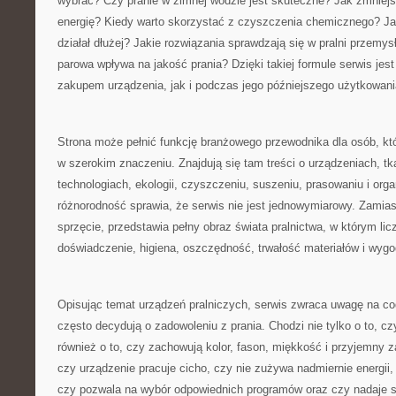
wybrać? Czy pranie w zimnej wodzie jest skuteczne? Jak zmniejs
energię? Kiedy warto skorzystać z czyszczenia chemicznego? Ja
działał dłużej? Jakie rozwiązania sprawdzają się w pralni przemys
parowa wpływa na jakość prania? Dzięki takiej formule serwis jes
zakupem urządzenia, jak i podczas jego późniejszego użytkowani
Strona może pełnić funkcję branżowego przewodnika dla osób, któ
w szerokim znaczeniu. Znajdują się tam treści o urządzeniach, tk
technologiach, ekologii, czyszczeniu, suszeniu, prasowaniu i organ
różnorodność sprawia, że serwis nie jest jednowymiarowy. Zamias
sprzęcie, przedstawia pełny obraz świata pralnictwa, w którym licz
doświadczenie, higiena, oszczędność, trwałość materiałów i wyg
Opisując temat urządzeń pralniczych, serwis zwraca uwagę na co
często decydują o zadowoleniu z prania. Chodzi nie tylko o to, cz
również o to, czy zachowują kolor, fason, miękkość i przyjemny 
czy urządzenie pracuje cicho, czy nie zużywa nadmiernie energii,
czy pozwala na wybór odpowiednich programów oraz czy nadaje s