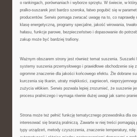
o rankingach, porównaniach i wyborze sprzętu. W świecie, w który
pralko-suszarek jest bardzo szeroka, łatwo pogubić się w paramet
producentów. Serwis pomaga zwracać uwagę na to, co naprawdę 
klasę energetyczną, programy specjalne, jakość wirowania, trwało
hałasu, funkcje parowe, bezpieczeństwo i dopasowanie do potrze
zakup może być bardziej trafiony.
Ważnym obszarem strony jest również temat suszenia. Suszarki 
systemy suszenia przemysłowego i prawidłowe obchodzenie się z
ogromne znaczenie dla jakości końcowego efektu. Źle dobrane s
kurczenia się tkanin, utraty miękkości, zagnieceń, nieprzyjemne
zużycia włókien. Serwis pozwala lepiej zrozumieć, że suszenie je
procesu pralniczego i wymaga równie dużej uwagi jak samo pranie
Strona może też pełnić funkcję tematycznego przewodnika dla osó
interesować się branżą pralniczą. Zawarte w niej treści pomagaj
typy urządzeń, metody czyszczenia, znaczenie temperatury, rolę 