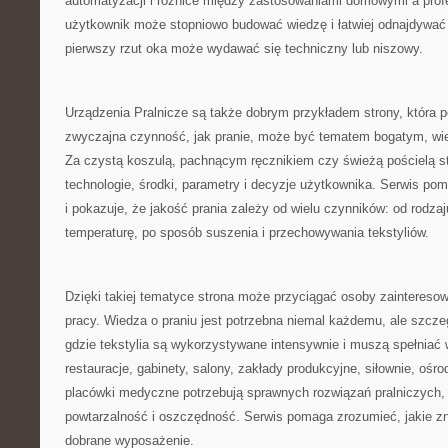
automatyzacji i różnice między zastosowaniami domowymi a prof
użytkownik może stopniowo budować wiedzę i łatwiej odnajdywać 
pierwszy rzut oka może wydawać się techniczny lub niszowy.
Urządzenia Pralnicze są także dobrym przykładem strony, która p
zwyczajna czynność, jak pranie, może być tematem bogatym, w
Za czystą koszulą, pachnącym ręcznikiem czy świeżą pościelą st
technologie, środki, parametry i decyzje użytkownika. Serwis po
i pokazuje, że jakość prania zależy od wielu czynników: od rodza
temperaturę, po sposób suszenia i przechowywania tekstyliów.
Dzięki takiej tematyce strona może przyciągać osoby zaintereso
pracy. Wiedza o praniu jest potrzebna niemal każdemu, ale szcze
gdzie tekstylia są wykorzystywane intensywnie i muszą spełniać
restauracje, gabinety, salony, zakłady produkcyjne, siłownie, oś
placówki medyczne potrzebują sprawnych rozwiązań pralniczych,
powtarzalność i oszczędność. Serwis pomaga zrozumieć, jakie z
dobrane wyposażenie.