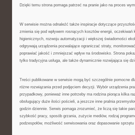
Dzięki temu strona pomaga patrzeć na pranie jako na proces wym
W serwisie można odnaleźć także inspiracje dotyczące przyszłośc
zmienia się pod wpływem rosnących kosztów energii, oczekiwań
higienicznych, rozwoju automatyzacji i większej świadomości ekol
odgrywają urządzenia pozwalające ograniczać straty, monitorować
poprawiać jakość i zmniejszać wpływ na środowisko. Strona pokazu
tylko tradycyjna usługa, ale także dynamicznie rozwijająca się dz
Treści publikowane w serwisie mogą być szczególnie pomocne dl
różne rozwiązania przed podjęciem decyzji. Wybór urządzenia pra
przypadkowy, ponieważ inne potrzeby ma rodzina piorąca kilka raz
obsługujący duże ilości pościeli, a jeszcze inne pralnia przemysł
godzin dziennie. Serwis pomaga zrozumieć, że liczą się takie pa
szybkość pracy, sposób grzania, zużycie mediów, rodzaj progra
podzespołów, możliwość serwisowania oraz dopasowanie sprzętu do