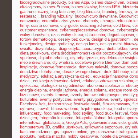
biodegradowalne produkty
,
biznes Azja
,
biznes data-driven
,
bizne
ekologiczny
,
biznes Europa
,
biznes lokalny
,
biznes USA
,
bizuter
gastronomiczny
,
blog kulinarny
,
blog literacki
,
branding firmowy
,
b
restauracji
,
branding wizualny
,
budownictwo drewniane
,
Budownict
caravaning
,
ceramika artystyczna
,
chatboty
,
chirurgia rekonstrukc
firmy
,
ciasta domowe
,
city guide
,
coaching zdrowia
,
cold brew
,
co
customer experience
,
cyberbezpieczeństwo domowe
,
cyberbezpi
wolny dorosłych
,
czas wolny dzieci
,
data center
,
degustacja win
,
tortów
,
dermatologia
,
desery bez cukru
,
design dla gastronomii
,
de
funkcjonalny
,
design graficzny
,
design lamp
,
design mebli biurowy
światła
,
dezynfekcja
,
diagnostyka laboratoryjna
,
dieta lekkostraw
dieta pudełkowa
,
dieta śródziemnomorska dla początkujących
,
di
sportowa
,
digital marketing
,
diy artystyczne
,
diy dekoracje świąte
meble drewniane
,
diy wnętrza
,
docelowe profile klientów
,
dom pod 
inspiracje
,
domowe fermentacje
,
domowe nalewki
,
domowe oszcz
doradztwo dietetyczne
,
doradztwo ogrodnicze
,
druk 3d hobby
,
dru
medyczny
,
edukacja artystyczna dzieci
,
edukacja finansowa doro
dzieci
,
edukacja zdrowotna dzieci
,
edukacja zdrowotna szkolna
,
e
społeczna
,
ekologiczne ogrodnictwo
,
ekonomia społeczna
,
ekotur
energia cieplna
,
energia jądrowa
,
energia solarna
,
escape room d
biznesowe
,
eventy filmowe
,
eventy firmowe integracyjne
,
eventy 
kulturalne
,
eventy polityczne
,
eventy przygodowe
,
eventy społec
Facebook Ads
,
fashion show
,
festiwale nauki
,
film animowany
,
fi
cyfrowe
,
firewall
,
fitness w domu
,
fizjoterapia dzieci
,
food delivery
influencerzy
,
food marketing
,
food styling
,
food truck festival
,
foto
dziecięca
,
fotografia kulinarna
,
fotografia ślubna
,
fotografia sport
internetowa
,
globalizacja
,
Google Ads
,
gotowanie sous vide
,
grafi
komputerowa 3D
,
grafika użytkowa
,
grillowanie sezonowe
,
gry ed
karciane rodzinne
,
gry logiczne online
,
gry planszowe strategiczn
produkty
,
herbata matcha
,
hobby kreatywne
,
hotele dla zwierząt
,
i