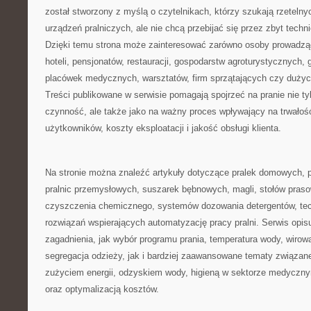
został stworzony z myślą o czytelnikach, którzy szukają rzetelny
urządzeń pralniczych, ale nie chcą przebijać się przez zbyt tech
Dzięki temu strona może zainteresować zarówno osoby prowadzące 
hoteli, pensjonatów, restauracji, gospodarstw agroturystycznych
placówek medycznych, warsztatów, firm sprzątających czy duż
Treści publikowane w serwisie pomagają spojrzeć na pranie nie ty
czynność, ale także jako na ważny proces wpływający na trwałość
użytkowników, koszty eksploatacji i jakość obsługi klienta.
Na stronie można znaleźć artykuły dotyczące pralek domowych, p
pralnic przemysłowych, suszarek bębnowych, magli, stołów praso
czyszczenia chemicznego, systemów dozowania detergentów, tec
rozwiązań wspierających automatyzację pracy pralni. Serwis opis
zagadnienia, jak wybór programu prania, temperatura wody, wirow
segregacja odzieży, jak i bardziej zaawansowane tematy związa
zużyciem energii, odzyskiem wody, higieną w sektorze medycz
oraz optymalizacją kosztów.