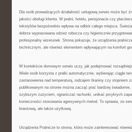
Dla osób prowadzących działalność usługową serwis może być źró
jakości obsługi klienta. W pralni, hotelu, pensjonacie czy placó
tekstyliów bezpośrednio wpływa na odbiór całego miejsca. Świeża 
dobrze wyprasowana odzież robocza czy higienicznie przygotowane
profesjonalny wizerunek. Strona pokazuje, że urządzenia pralnicz
technicznym, ale również elementem wpływającym na komfort goś
W kontekście domowym serwis uczy, jak podejmować rozsądniejs
Wiele osób korzysta z pralki automatycznie, wybierając ciągle t
zastanowienia nad temperaturą, rodzajem tkaniny czy stopniem z
publikowanym na stronie można zacząć prać bardziej świadomie, 
szybszym zużyciem, ograniczać rachunki, unikać przykrych zapa
konieczności stosowania agresywnych metod. To sprawia, że serw
branżową, ale także użytkową.
Urządzenia Pralnicze to strona, która może zainteresować równie