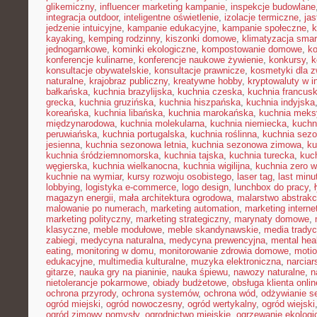
glikemiczny
,
influencer marketing kampanie
,
inspekcje budowlane
integracja outdoor
,
inteligentne oświetlenie
,
izolacje termiczne
,
jas
jedzenie intuicyjne
,
kampanie edukacyjne
,
kampanie społeczne
,
k
kayaking
,
kemping rodzinny
,
kiszonki domowe
,
klimatyzacja smar
jednogarnkowe
,
kominki ekologiczne
,
kompostowanie domowe
,
ko
konferencje kulinarne
,
konferencje naukowe żywienie
,
konkursy
,
k
konsultacje obywatelskie
,
konsultacje prawnicze
,
kosmetyki dla z
naturalne
,
krajobraz publiczny
,
kreatywne hobby
,
kryptowaluty w i
bałkańska
,
kuchnia brazylijska
,
kuchnia czeska
,
kuchnia francus
grecka
,
kuchnia gruzińska
,
kuchnia hiszpańska
,
kuchnia indyjska
koreańska
,
kuchnia libańska
,
kuchnia marokańska
,
kuchnia mek
międzynarodowa
,
kuchnia molekularna
,
kuchnia niemiecka
,
kuchni
peruwiańska
,
kuchnia portugalska
,
kuchnia roślinna
,
kuchnia sez
jesienna
,
kuchnia sezonowa letnia
,
kuchnia sezonowa zimowa
,
ku
kuchnia śródziemnomorska
,
kuchnia tajska
,
kuchnia turecka
,
kuc
węgierska
,
kuchnia wielkanocna
,
kuchnia wigilijna
,
kuchnia zero 
kuchnie na wymiar
,
kursy rozwoju osobistego
,
laser tag
,
last minu
lobbying
,
logistyka e-commerce
,
logo design
,
lunchbox do pracy
,
magazyn energii
,
mała architektura ogrodowa
,
malarstwo abstrakc
malowanie po numerach
,
marketing automation
,
marketing interne
marketing polityczny
,
marketing strategiczny
,
marynaty domowe
,
klasyczne
,
meble modułowe
,
meble skandynawskie
,
media tradyc
zabiegi
,
medycyna naturalna
,
medycyna prewencyjna
,
mental hea
eating
,
monitoring w domu
,
monitorowanie zdrowia domowe
,
motio
edukacyjne
,
multimedia kulturalne
,
muzyka elektroniczna
,
narcia
gitarze
,
nauka gry na pianinie
,
nauka śpiewu
,
nawozy naturalne
,
n
nietolerancje pokarmowe
,
obiady budżetowe
,
obsługa klienta onlin
ochrona przyrody
,
ochrona systemów
,
ochrona wód
,
odżywianie s
ogród miejski
,
ogród nowoczesny
,
ogród wertykalny
,
ogród wiejski
ogród zimowy pomysły
,
ogrodnictwo miejskie
,
ogrzewanie ekologi