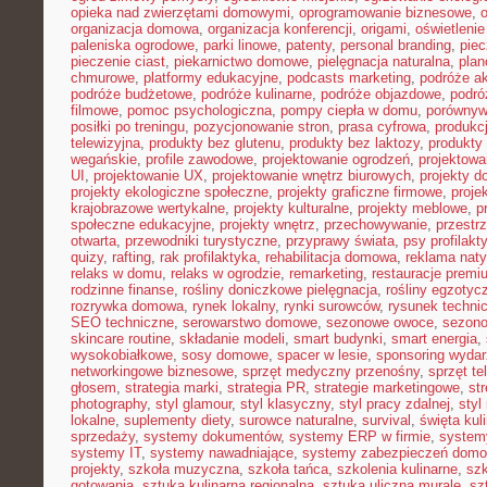
opieka nad zwierzętami domowymi
,
oprogramowanie biznesowe
,
organizacja domowa
,
organizacja konferencji
,
origami
,
oświetleni
paleniska ogrodowe
,
parki linowe
,
patenty
,
personal branding
,
piec
pieczenie ciast
,
piekarnictwo domowe
,
pielęgnacja naturalna
,
plan
chmurowe
,
platformy edukacyjne
,
podcasts marketing
,
podróże a
podróże budżetowe
,
podróże kulinarne
,
podróże objazdowe
,
podró
filmowe
,
pomoc psychologiczna
,
pompy ciepła w domu
,
porównyw
posiłki po treningu
,
pozycjonowanie stron
,
prasa cyfrowa
,
produkc
telewizyjna
,
produkty bez glutenu
,
produkty bez laktozy
,
produkty 
wegańskie
,
profile zawodowe
,
projektowanie ogrodzeń
,
projektowa
UI
,
projektowanie UX
,
projektowanie wnętrz biurowych
,
projekty 
projekty ekologiczne społeczne
,
projekty graficzne firmowe
,
proje
krajobrazowe wertykalne
,
projekty kulturalne
,
projekty meblowe
,
p
społeczne edukacyjne
,
projekty wnętrz
,
przechowywanie
,
przestr
otwarta
,
przewodniki turystyczne
,
przyprawy świata
,
psy profilakt
quizy
,
rafting
,
rak profilaktyka
,
rehabilitacja domowa
,
reklama nat
relaks w domu
,
relaks w ogrodzie
,
remarketing
,
restauracje premi
rodzinne finanse
,
rośliny doniczkowe pielęgnacja
,
rośliny egzotyc
rozrywka domowa
,
rynek lokalny
,
rynki surowców
,
rysunek techni
SEO techniczne
,
serowarstwo domowe
,
sezonowe owoce
,
sezon
skincare routine
,
składanie modeli
,
smart budynki
,
smart energia
,
wysokobiałkowe
,
sosy domowe
,
spacer w lesie
,
sponsoring wyda
networkingowe biznesowe
,
sprzęt medyczny przenośny
,
sprzęt te
głosem
,
strategia marki
,
strategia PR
,
strategie marketingowe
,
str
photography
,
styl glamour
,
styl klasyczny
,
styl pracy zdalnej
,
styl
lokalne
,
suplementy diety
,
surowce naturalne
,
survival
,
święta kul
sprzedaży
,
systemy dokumentów
,
systemy ERP w firmie
,
system
systemy IT
,
systemy nawadniające
,
systemy zabezpieczeń dom
projekty
,
szkoła muzyczna
,
szkoła tańca
,
szkolenia kulinarne
,
szk
gotowania
,
sztuka kulinarna regionalna
,
sztuka uliczna murale
,
sz