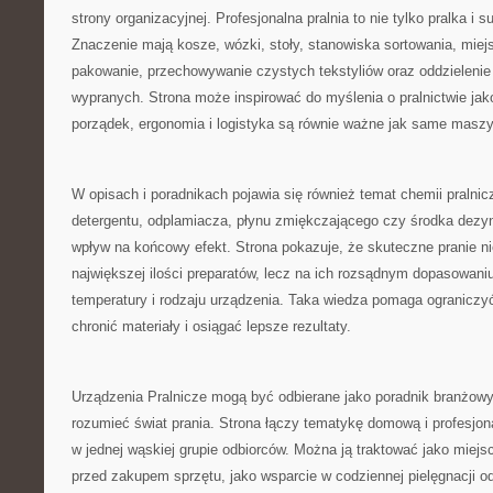
strony organizacyjnej. Profesjonalna pralnia to nie tylko pralka i s
Znaczenie mają kosze, wózki, stoły, stanowiska sortowania, miej
pakowanie, przechowywanie czystych tekstyliów oraz oddzielenie
wypranych. Strona może inspirować do myślenia o pralnictwie jak
porządek, ergonomia i logistyka są równie ważne jak same maszy
W opisach i poradnikach pojawia się również temat chemii pralnic
detergentu, odplamiacza, płynu zmiękczającego czy środka dez
wpływ na końcowy efekt. Strona pokazuje, że skuteczne pranie ni
największej ilości preparatów, lecz na ich rozsądnym dopasowaniu
temperatury i rodzaju urządzenia. Taka wiedza pomaga ograniczy
chronić materiały i osiągać lepsze rezultaty.
Urządzenia Pralnicze mogą być odbierane jako poradnik branżowy 
rozumieć świat prania. Strona łączy tematykę domową i profesjon
w jednej wąskiej grupie odbiorców. Można ją traktować jako miejs
przed zakupem sprzętu, jako wsparcie w codziennej pielęgnacji odz