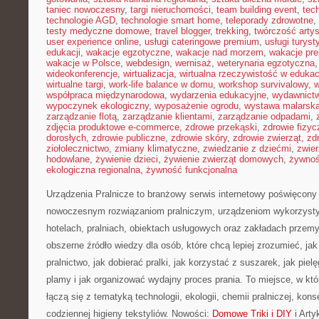
taniec nowoczesny
,
targi nieruchomości
,
team building event
,
tec
technologie AGD
,
technologie smart home
,
teleporady zdrowotne
,
testy medyczne domowe
,
travel blogger
,
trekking
,
twórczość arty
user experience online
,
usługi cateringowe premium
,
usługi turys
edukacji
,
wakacje egzotyczne
,
wakacje nad morzem
,
wakacje pr
wakacje w Polsce
,
webdesign
,
wernisaż
,
weterynaria egzotyczna
wideokonferencje
,
wirtualizacja
,
wirtualna rzeczywistość w edukac
wirtualne targi
,
work-life balance w domu
,
workshop survivalowy
,
w
współpraca międzynarodowa
,
wydarzenia edukacyjne
,
wydawnictw
wypoczynek ekologiczny
,
wyposażenie ogrodu
,
wystawa malarsk
zarządzanie flotą
,
zarządzanie klientami
,
zarządzanie odpadami
,
zdjęcia produktowe e-commerce
,
zdrowe przekąski
,
zdrowie fizyc
dorosłych
,
zdrowie publiczne
,
zdrowie skóry
,
zdrowie zwierząt
,
zd
ziołolecznictwo
,
zmiany klimatyczne
,
zwiedzanie z dziećmi
,
zwie
hodowlane
,
żywienie dzieci
,
żywienie zwierząt domowych
,
żywno
ekologiczna regionalna
,
żywność funkcjonalna
Urządzenia Pralnicze to branżowy serwis internetowy poświęcony 
nowoczesnym rozwiązaniom pralniczym, urządzeniom wykorzyst
hotelach, pralniach, obiektach usługowych oraz zakładach przem
obszerne źródło wiedzy dla osób, które chcą lepiej zrozumieć, jak
pralnictwo, jak dobierać pralki, jak korzystać z suszarek, jak pie
plamy i jak organizować wydajny proces prania. To miejsce, w kt
łączą się z tematyką technologii, ekologii, chemii pralniczej, kon
codziennej higieny tekstyliów. Nowości:
Domowe Triki i DIY
i Arty