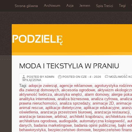
Archiwum
Azja
Jemen
Tagi
Strona główna
Spis Treści
PODZIELĘ
MODA I TEKSTYLIA W PRANIU
POSTED BY ADMIN
POSTED ON CZE - 4 - 2026
MOŻLIWOŚĆ K
WYŁĄCZONA
Tagi:
adopcje zwierząt
,
agencje reklamowe
,
agroturystyka rodzinn
dla zwierząt domowych
,
akcesoria ogrodowe
,
aktywizm ekologicz
aktywność twórcza
,
akustyka wnętrz
,
alarm domowy
,
alergie pok
analityka internetowa
,
analiza biznesowa
,
analiza cyfrowa
,
analiz
prawna nieruchomości
,
analiza sprzedaży
,
animacje 2D
,
animacje
animal rescue
,
aplikacje dietetyczne
,
aplikacje edukacyjne
,
aranż
oświetlenia
,
aranżacja przestrzeni biurowej
,
aranżacja restauracji
,
aranżacje tarasowe
,
arbitraż
,
architekt krajobrazu
,
architektura m
architektura ogrodowa
,
audioguide
,
automatyczna księgowość
,
au
danych
,
badania marketingowe
,
badania opinii publicznej
,
bajki e
behawiorystyka
,
bezpieczeństwo domowe
,
bezpieczeństwo finans