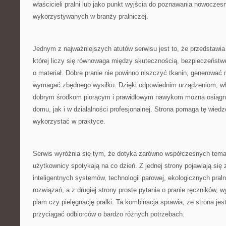
właścicieli pralni lub jako punkt wyjścia do poznawania nowoczes
wykorzystywanych w branży pralniczej.
Jednym z najważniejszych atutów serwisu jest to, że przedstawia 
której liczy się równowaga między skutecznością, bezpieczeństw
o materiał. Dobre pranie nie powinno niszczyć tkanin, generować
wymagać zbędnego wysiłku. Dzięki odpowiednim urządzeniom, 
dobrym środkom piorącym i prawidłowym nawykom można osiągną
domu, jak i w działalności profesjonalnej. Strona pomaga tę wied
wykorzystać w praktyce.
Serwis wyróżnia się tym, że dotyka zarówno współczesnych temat
użytkownicy spotykają na co dzień. Z jednej strony pojawiają się
inteligentnych systemów, technologii parowej, ekologicznych pral
rozwiązań, a z drugiej strony proste pytania o pranie ręczników,
plam czy pielęgnację pralki. Ta kombinacja sprawia, że strona je
przyciągać odbiorców o bardzo różnych potrzebach.