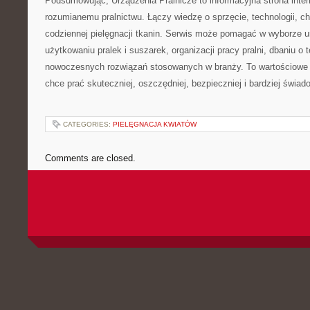
Podsumowując, Urządzenia Pralnicze to informacyjna strona int
rozumianemu pralnictwu. Łączy wiedzę o sprzęcie, technologii, chem
codziennej pielęgnacji tkanin. Serwis może pomagać w wyborze 
użytkowaniu pralek i suszarek, organizacji pracy pralni, dbaniu o 
nowoczesnych rozwiązań stosowanych w branży. To wartościowe 
chce prać skuteczniej, oszczędniej, bezpieczniej i bardziej świad
CATEGORIES:
PIELĘGNACJA KWIATÓW
Comments are closed.