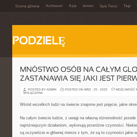
Archiwum
Azja
Jemen
Tagi
Strona główna
Spis Treści
PODZIELĘ
MNÓSTWO OSÓB NA CAŁYM GLO
ZASTANAWIA SIĘ JAKI JEST PI
POSTED BY ADMIN
POSTED ON WRZ - 25 - 2025
MOŻLIWOŚĆ 
WYŁĄCZONA
Wśród wszelkich ludzi na świecie znajome jest pojęcie, jakie ok
Na całym świecie ludzie, z uwagi na własną różnorodność przede
najróżniejszym działaniom, wykonują przeróżne czynności. Nieki
są oczywiście w głównej mierze z tym, że są to czynności jakie 