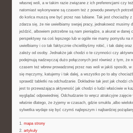
własnej woli, a w takim razie związane z ich preferencjami czy t
natomiast wykonywane są czasem też z powodu pewnych potrzeb, 
do końca muszą one być przez nas lubiane. Tak jest chociażby z 
zdarza się, że nie uwielbiamy swojej pracy, jednakowoż musimy d
jeździć, albowiem potrzebne są nam pieniądze, a akurat w danej 
perspektywy na coś lepszego lub w ogóle nie mamy pomysłu na n
uwielbiamy i co tak faktycznie chcielibyśmy robić, i tak dalej oraz
zależy od osoby. Jednakże jak chodzi o te czynności czy aktywnoś
podejmują nadzwyczaj dużo połączonych jest również z tym, że ro
czasem też wbrew prowadzonej przez nas woli w jakiś sposób, 
się męczymy, katujemy i tak dalej, a wszystko po to aby chociaż
sprawdź tabletki na odchudzanie. Dokładnie tak jest jak chodzi c
jest to przeważająca aktywność jak chodzi o ludzi właściwie w k
wyglądać odpowiedniej. Odchudzanie to wręcz atrakcyjne zajęcie 
właśnie dlatego, że żyjemy w czasach, gdzie smukła ,albo wielok
sylwetka wydaje się być czymś najlepszym i najbardziej pożąda
1.
mapa strony
2.
artykuly