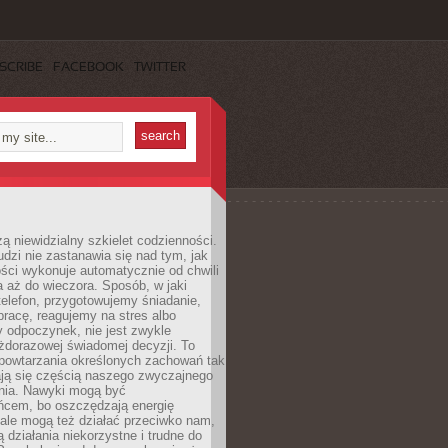
SCRIBE
FACEBOOK
TWITTER
ą niewidzialny szkielet codzienności.
dzi nie zastanawia się nad tym, jak
ści wykonuje automatycznie od chwili
 aż do wieczora. Sposób, w jaki
elefon, przygotowujemy śniadanie,
racę, reagujemy na stres albo
 odpoczynek, nie jest zwykle
żdorazowej świadomej decyzji. To
 powtarzania określonych zachowań tak
ają się częścią naszego zwyczajnego
nia. Nawyki mogą być
ńcem, bo oszczędzają energię
ale mogą też działać przeciwko nam,
ją działania niekorzystne i trudne do