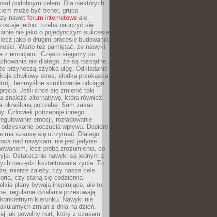
 nad podobnym celem. Dla niektórych
ciem może być trener, grupa
czy nawet
forum internetowe
ale
ostaje jedno: trzeba nauczyć się
ianie nie jako o pojedynczym sukcesie
 lecz jako o długim procesie budowania
mości. Warto też pamiętać, że nawyki
e z emocjami. Często sięgamy po
chowania nie dlatego, że są rozsądne,
 że przynoszą szybką ulgę. Odkładanie
kuje chwilowy stres, słodka przekąska
trój, bezmyślne scrollowanie odciąga
ięcia. Jeśli chce się zmienić taki
a znaleźć alternatywę, która również
a określoną potrzebę. Sam zakaz
y. Człowiek potrzebuje innego
egulowanie emocji, rozładowanie
y odzyskanie poczucia wpływu. Dopiero
a ma szansę się utrzymać. Dlatego
aca nad nawykami nie jest jedynie
howaniem, lecz próbą zrozumienia, co
ryje. Ostatecznie nawyki są jednym z
ych narzędzi kształtowania życia. To
żej mierze zależy, czy nasze cele
orią, czy staną się codzienną
elkie plany bywają inspirujące, ale to
ne, regularne działania przesuwają
 konkretnym kierunku. Nawyki nie
akularnych zmian z dnia na dzień.
zej jak powolny nurt, który z czasem