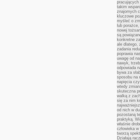
pracujących
takim wspar
znajomych 
kluczowe poz
myśleć o zm
lub porażce,
nowej tożsa
są powiązan
konkretne za
ale dlatego,
zadania redu
poprawia nas
uwagę od nap
nawyk, trzeb
odpowiada n
bywa za słab
sposobu na r
napięcia cz
wtedy zmian
skuteczna pr
walką z zac
się za nim k
najważniejsz
od nich w du
pozostaną te
praktyką. Wi
właśnie drob
człowieka w
tworzą spekt
Działają rac