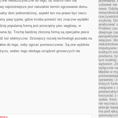
 one niebezużyteczne do tego, by dobrze nam się
przerwania.
człowiek nie
j najistotniejsze jest naturalnie termin ogrzewanie domu.
nowa. Gdyby 
niewyobraża
alny dom jednorodzinny, aspekt ten ma prawo być nieco
rzeczywistoś
amy parę typów, gdzie trzeba ponieść też znaczne wydatki
szybciej. D
analizować 
dziej popularną formą jest przeciętny piec węglowy, w
Problem zac
na itp. Trochę bardziej złożoną formą są specjalne piece
obejmuje zac
perspektywie
ź też elektryczne. Dzisiejszy rozwój technologii pozwala na
relacjom. Mo
niekontrolow
ałów do tego, żeby ogrzać pomieszczenie. Są one wybitnie
impulsywne 
użyciu, wobec tego obsługa urządzeń grzewczych nie
trudnych ro
powtarza, tym
tym trudniej
wyborem. Zm
wyłącznie na
błędów w my
postanawiają,
sprawniej i 
których funk
związane z o
powtarzalny
korzystać z 
siebie. Ktoś
nie wyznacza
planuje lepi
ma pod ręką 
automatyczn
KROKU