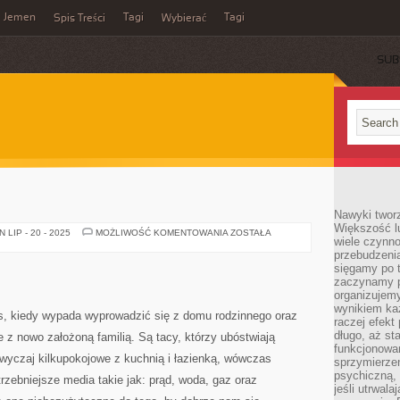
Jemen
Tagi
Tagi
Spis Treści
Wybierać
SUB
Nawyki tworz
Większość lu
MIESZKANIE
LIP - 20 - 2025
MOŻLIWOŚĆ KOMENTOWANIA
ZOSTAŁA
wiele czynno
przebudzenia
sięgamy po t
zaczynamy p
organizujemy
wynikiem ka
s, kiedy wypada wyprowadzić się z domu rodzinnego oraz
raczej efekt
długo, aż st
 z nowo założoną familią. Są tacy, którzy ubóstwiają
funkcjonowa
wyczaj kilkupokojowe z kuchnią i łazienką, wówczas
sprzymierze
psychiczną, 
zebniejsze media takie jak: prąd, woda, gaz oraz
jeśli utrwala