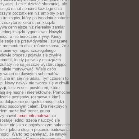
ywacji. Lepiej działać skromniej, ale
ziesięć minut spaceru każdego dnia
pszym początkiem niż ambitny plan
 treningów, który po tygodniu zostanie
rzeczytanie kilku stron książki
ywa cenniejsze niż nierealny zamiar
 jednej książki tygodniowo. Nawyki
rność, a nie heroiczne zrywy. Kiedy
ie staje się przewidywalne i związane
m momentem dnia, rośnie szansa, że z
stanie wymagać szczególnego
ołowie procesu pojawia się zwykle
moment, kiedy pierwszy entuzjazm
zultaty nie są jeszcze wystarczająco
y silnie motywować. Wiele osób
dy wraca do dawnych schematów i
miana im się nie udała. Tymczasem to
ap. Nowy nawyk nie tworzy się w chwili
zji, lecz w serii powtórzeń, które
ją się nudne i nieefektowne. Pomocne
edzenie postępów, rozmowa z kimś
o dołączenie do społeczności ludzi
 nad podobnym celem. Dla niektórych
ciem może być trener, grupa
czy nawet
forum internetowe
ale
ostaje jedno: trzeba nauczyć się
ianie nie jako o pojedynczym sukcesie
 lecz jako o długim procesie budowania
mości. Warto też pamiętać, że nawyki
e z emocjami. Często sięgamy po