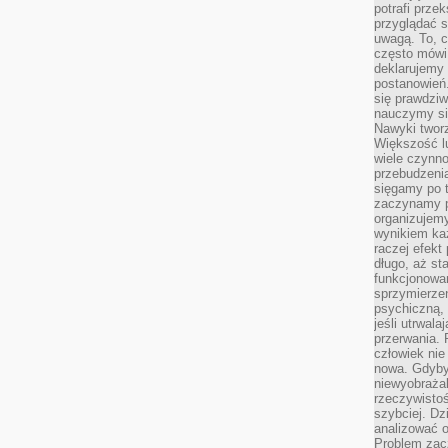
potrafi przek
przyglądać s
uwagą. To, c
często mówi 
deklarujemy
postanowień.
się prawdziw
nauczymy si
Nawyki tworz
Większość lu
wiele czynno
przebudzenia
sięgamy po t
zaczynamy p
organizujemy
wynikiem ka
raczej efekt
długo, aż st
funkcjonowa
sprzymierze
psychiczną, 
jeśli utrwala
przerwania.
człowiek nie
nowa. Gdyby 
niewyobraża
rzeczywistoś
szybciej. D
analizować 
Problem zac