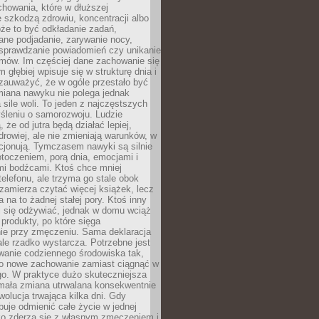
howania, które w dłuższej
 szkodzą zdrowiu, koncentracji albo
że to być odkładanie zadań,
ane podjadanie, zarywanie nocy,
sprawdzanie powiadomień czy unikanie
zmów. Im częściej dane zachowanie się
 głębiej wpisuje się w strukturę dnia i
 zauważyć, że w ogóle przestało być
iana nawyku nie polega jednak
 sile woli. To jeden z najczęstszych
śleniu o samorozwoju. Ludzie
 że od jutra będą działać lepiej,
zdrowiej, ale nie zmieniają warunków, w
cjonują. Tymczasem nawyki są silnie
toczeniem, porą dnia, emocjami i
mi bodźcami. Ktoś chce mniej
telefonu, ale trzyma go stale obok
 zamierza czytać więcej książek, lecz
 na to żadnej stałej pory. Ktoś inny
ej się odżywiać, jednak w domu wciąż
produkty, po które sięga
ie przy zmęczeniu. Sama deklaracja
ale rzadko wystarcza. Potrzebne jest
wanie codziennego środowiska tak,
ło nowe zachowanie zamiast ciągnąć w
go. W praktyce dużo skuteczniejsza
 mała zmiana utrwalana konsekwentnie
ewolucja trwająca kilka dni. Gdy
buje odmienić całe życie w jednej
bko zderza się z własnym zmęczeniem i