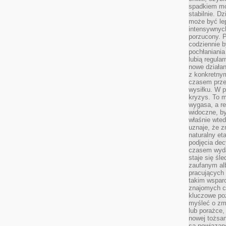
spadkiem mot
stabilnie. D
może być le
intensywnych
porzucony. P
codziennie b
pochłaniania
lubią regula
nowe działan
z konkretny
czasem prze
wysiłku. W p
kryzys. To 
wygasa, a re
widoczne, b
właśnie wte
uznaje, że z
naturalny et
podjęcia decy
czasem wyda
staje się śl
zaufanym alb
pracujących
takim wspar
znajomych 
kluczowe poz
myśleć o zm
lub porażce,
nowej tożsa
są powiązan