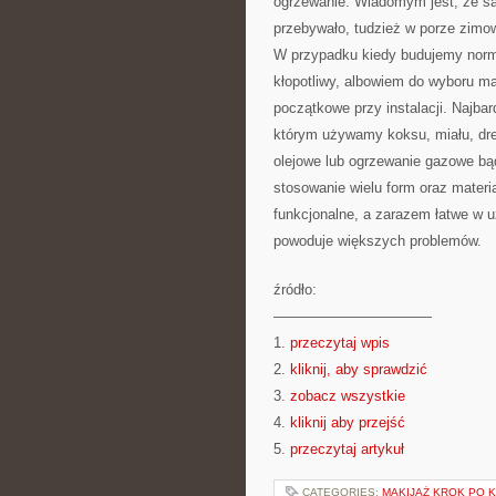
ogrzewanie. Wiadomym jest, że są
przebywało, tudzież w porze zimowe
W przypadku kiedy budujemy norm
kłopotliwy, albowiem do wyboru m
początkowe przy instalacji. Najbar
którym używamy koksu, miału, drew
olejowe lub ogrzewanie gazowe bąd
stosowanie wielu form oraz materi
funkcjonalne, a zarazem łatwe w 
powoduje większych problemów.
źródło:
———————————
1.
przeczytaj wpis
2.
kliknij, aby sprawdzić
3.
zobacz wszystkie
4.
kliknij aby przejść
5.
przeczytaj artykuł
CATEGORIES:
MAKIJAŻ KROK PO 