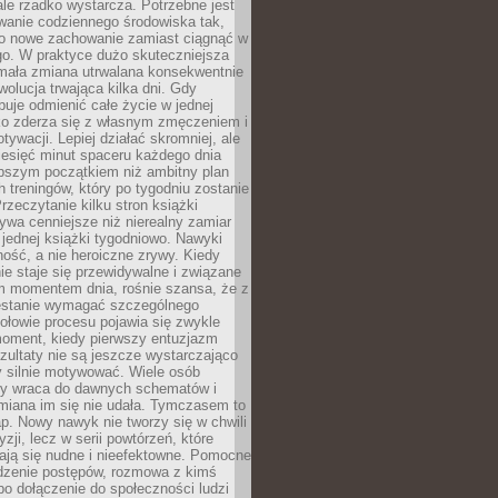
ale rzadko wystarcza. Potrzebne jest
wanie codziennego środowiska tak,
ło nowe zachowanie zamiast ciągnąć w
go. W praktyce dużo skuteczniejsza
 mała zmiana utrwalana konsekwentnie
ewolucja trwająca kilka dni. Gdy
buje odmienić całe życie w jednej
bko zderza się z własnym zmęczeniem i
ywacji. Lepiej działać skromniej, ale
ziesięć minut spaceru każdego dnia
pszym początkiem niż ambitny plan
 treningów, który po tygodniu zostanie
rzeczytanie kilku stron książki
ywa cenniejsze niż nierealny zamiar
 jednej książki tygodniowo. Nawyki
rność, a nie heroiczne zrywy. Kiedy
ie staje się przewidywalne i związane
m momentem dnia, rośnie szansa, że z
stanie wymagać szczególnego
ołowie procesu pojawia się zwykle
moment, kiedy pierwszy entuzjazm
zultaty nie są jeszcze wystarczająco
y silnie motywować. Wiele osób
dy wraca do dawnych schematów i
miana im się nie udała. Tymczasem to
ap. Nowy nawyk nie tworzy się w chwili
zji, lecz w serii powtórzeń, które
ją się nudne i nieefektowne. Pomocne
edzenie postępów, rozmowa z kimś
o dołączenie do społeczności ludzi