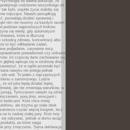
 Psychologia od dawna pokazuje, że
 podejmuje codziennie wszystkiego od
tak było, zwykłe życie stałoby się
lnie męczące. Nawyki porządkują
ć, pozwalają działać sprawniej i
zięki nim nie musimy za każdym razem
od podstaw najprostszych kroków.
zyna się wtedy, gdy automatyzm
howania, które w dłuższej
 szkodzą zdrowiu, koncentracji albo
że to być odkładanie zadań,
ane podjadanie, zarywanie nocy,
sprawdzanie powiadomień czy unikanie
zmów. Im częściej dane zachowanie się
 głębiej wpisuje się w strukturę dnia i
 zauważyć, że w ogóle przestało być
iana nawyku nie polega jednak
 sile woli. To jeden z najczęstszych
śleniu o samorozwoju. Ludzie
 że od jutra będą działać lepiej,
zdrowiej, ale nie zmieniają warunków, w
cjonują. Tymczasem nawyki są silnie
toczeniem, porą dnia, emocjami i
mi bodźcami. Ktoś chce mniej
telefonu, ale trzyma go stale obok
 zamierza czytać więcej książek, lecz
 na to żadnej stałej pory. Ktoś inny
ej się odżywiać, jednak w domu wciąż
produkty, po które sięga
ie przy zmęczeniu. Sama deklaracja