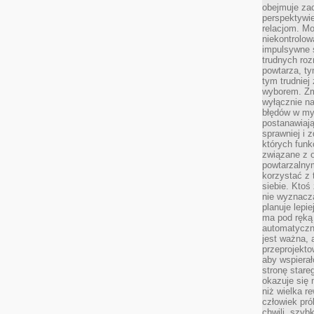
obejmuje zac
perspektywie
relacjom. Mo
niekontrolow
impulsywne 
trudnych ro
powtarza, tym
tym trudniej
wyborem. Zm
wyłącznie na
błędów w my
postanawiają,
sprawniej i 
których funk
związane z o
powtarzalny
korzystać z 
siebie. Ktoś
nie wyznacza
planuje lepi
ma pod ręką 
automatyczn
jest ważna, 
przeprojekto
aby wspiera
stronę stare
okazuje się
niż wielka r
człowiek pró
chwili, szy