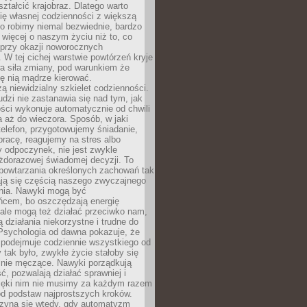
ształcić krajobraz. Dlatego warto
ię własnej codzienności z większą
o robimy niemal bezwiednie, bardzo
więcej o naszym życiu niż to, co
 przy okazji noworocznych
 W tej cichej warstwie powtórzeń kryje
a siła zmiany, pod warunkiem że
ę nią mądrze kierować.
ą niewidzialny szkielet codzienności.
dzi nie zastanawia się nad tym, jak
ści wykonuje automatycznie od chwili
 aż do wieczora. Sposób, w jaki
elefon, przygotowujemy śniadanie,
racę, reagujemy na stres albo
 odpoczynek, nie jest zwykle
żdorazowej świadomej decyzji. To
 powtarzania określonych zachowań tak
ają się częścią naszego zwyczajnego
nia. Nawyki mogą być
ńcem, bo oszczędzają energię
ale mogą też działać przeciwko nam,
ją działania niekorzystne i trudne do
 Psychologia od dawna pokazuje, że
 podejmuje codziennie wszystkiego od
tak było, zwykłe życie stałoby się
lnie męczące. Nawyki porządkują
ć, pozwalają działać sprawniej i
zięki nim nie musimy za każdym razem
od podstaw najprostszych kroków.
zyna się wtedy, gdy automatyzm