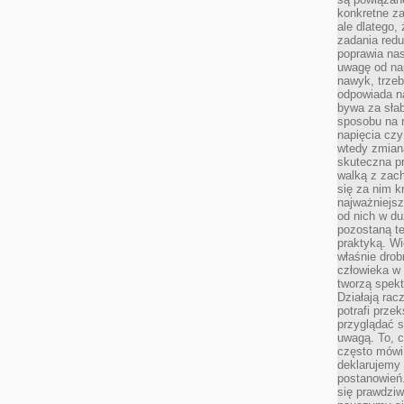
konkretne za
ale dlatego,
zadania redu
poprawia nas
uwagę od nap
nawyk, trzeb
odpowiada n
bywa za słab
sposobu na r
napięcia cz
wtedy zmian
skuteczna pr
walką z zac
się za nim k
najważniejsz
od nich w du
pozostaną te
praktyką. Wi
właśnie drob
człowieka w
tworzą spekt
Działają rac
potrafi przek
przyglądać s
uwagą. To, c
często mówi 
deklarujemy
postanowień.
się prawdziw