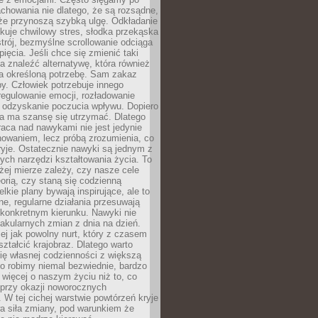
chowania nie dlatego, że są rozsądne,
 że przynoszą szybką ulgę. Odkładanie
kuje chwilowy stres, słodka przekąska
trój, bezmyślne scrollowanie odciąga
ięcia. Jeśli chce się zmienić taki
a znaleźć alternatywę, która również
a określoną potrzebę. Sam zakaz
y. Człowiek potrzebuje innego
egulowanie emocji, rozładowanie
y odzyskanie poczucia wpływu. Dopiero
a ma szansę się utrzymać. Dlatego
aca nad nawykami nie jest jedynie
howaniem, lecz próbą zrozumienia, co
ryje. Ostatecznie nawyki są jednym z
ych narzędzi kształtowania życia. To
żej mierze zależy, czy nasze cele
orią, czy staną się codzienną
elkie plany bywają inspirujące, ale to
ne, regularne działania przesuwają
 konkretnym kierunku. Nawyki nie
akularnych zmian z dnia na dzień.
zej jak powolny nurt, który z czasem
ształcić krajobraz. Dlatego warto
ię własnej codzienności z większą
o robimy niemal bezwiednie, bardzo
więcej o naszym życiu niż to, co
 przy okazji noworocznych
 W tej cichej warstwie powtórzeń kryje
a siła zmiany, pod warunkiem że