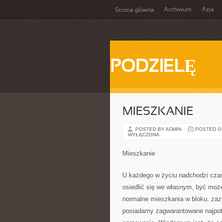
Archiwum
Azja
Strona główna
PODZIELĘ
MIESZKANIE
POSTED BY ADMIN
POSTED ON 
WYŁĄCZONA
Mieszkanie
U każdego w życiu nadchodzi cza
osiedlić się we własnym, być może
normalne mieszkania w bloku, zaz
posiadamy zagwarantowane najpotr