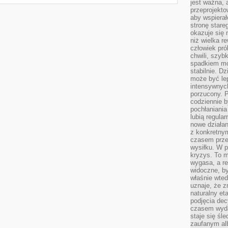
jest ważna, 
przeprojekto
aby wspiera
stronę stare
okazuje się
niż wielka r
człowiek pró
chwili, szy
spadkiem mot
stabilnie. D
może być le
intensywnych
porzucony. P
codziennie b
pochłaniania
lubią regula
nowe działan
z konkretny
czasem prze
wysiłku. W p
kryzys. To 
wygasa, a re
widoczne, b
właśnie wte
uznaje, że z
naturalny et
podjęcia decy
czasem wyda
staje się śl
zaufanym alb