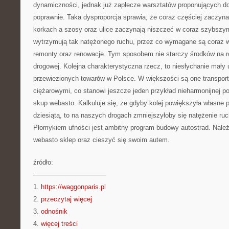
dynamiczności, jednak już zaplecze warsztatów proponujących 
poprawnie. Taka dysproporcja sprawia, że coraz częściej zaczyna
korkach a szosy oraz ulice zaczynają niszczeć w coraz szybszym
wytrzymują tak natężonego ruchu, przez co wymagane są coraz 
remonty oraz renowacje. Tym sposobem nie starczy środków na r
drogowej. Kolejna charakterystyczna rzecz, to niesłychanie mały ud
przewiezionych towarów w Polsce. W większości są one transp
ciężarowymi, co stanowi jeszcze jeden przykład nieharmonijnej po
skup webasto. Kalkuluje się, że gdyby kolej powiększyła własne
dziesiątą, to na naszych drogach zmniejszyłoby się natężenie ruch
Płomykiem ufności jest ambitny program budowy autostrad. Nal
webasto sklep oraz cieszyć się swoim autem.
źródło:
———————————
1.
https://waggonparis.pl
2.
przeczytaj więcej
3.
odnośnik
4.
więcej treści