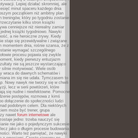
ywacji. Lepiej działać skromniej, ale
ziesięć minut spaceru każdego dnia
pszym początkiem niż ambitny plan
 treningów, który po tygodniu zostanie
rzeczytanie kilku stron książki
ywa cenniejsze niż nierealny zamiar
 jednej książki tygodniowo. Nawyki
rność, a nie heroiczne zrywy. Kiedy
ie staje się przewidywalne i związane
m momentem dnia, rośnie szansa, że z
stanie wymagać szczególnego
ołowie procesu pojawia się zwykle
moment, kiedy pierwszy entuzjazm
zultaty nie są jeszcze wystarczająco
y silnie motywować. Wiele osób
dy wraca do dawnych schematów i
miana im się nie udała. Tymczasem to
ap. Nowy nawyk nie tworzy się w chwili
zji, lecz w serii powtórzeń, które
ją się nudne i nieefektowne. Pomocne
edzenie postępów, rozmowa z kimś
o dołączenie do społeczności ludzi
 nad podobnym celem. Dla niektórych
ciem może być trener, grupa
czy nawet
forum internetowe
ale
ostaje jedno: trzeba nauczyć się
ianie nie jako o pojedynczym sukcesie
 lecz jako o długim procesie budowania
mości. Warto też pamiętać, że nawyki
e z emocjami. Często sięgamy po