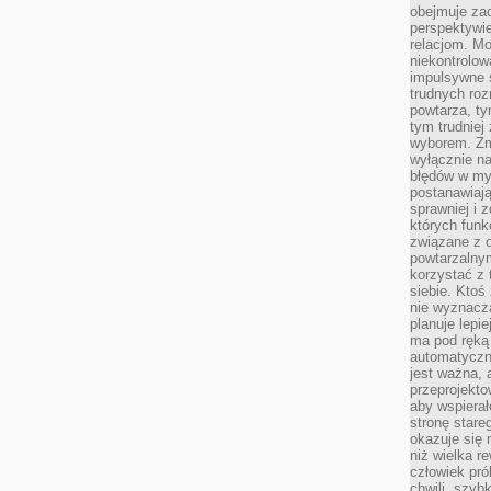
obejmuje zac
perspektywie
relacjom. Mo
niekontrolow
impulsywne 
trudnych ro
powtarza, tym
tym trudniej
wyborem. Zm
wyłącznie na
błędów w my
postanawiają,
sprawniej i 
których funk
związane z o
powtarzalny
korzystać z 
siebie. Ktoś
nie wyznacza
planuje lepi
ma pod ręką 
automatyczn
jest ważna, 
przeprojekto
aby wspiera
stronę stare
okazuje się
niż wielka r
człowiek pró
chwili, szy