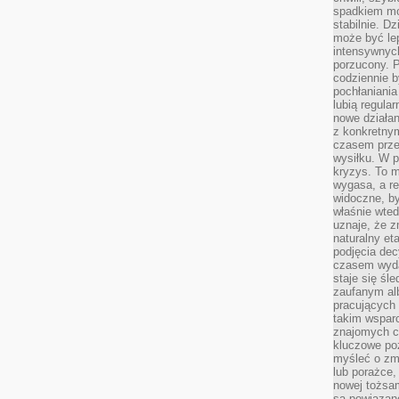
spadkiem mot
stabilnie. D
może być le
intensywnych
porzucony. P
codziennie b
pochłaniania
lubią regula
nowe działan
z konkretny
czasem prze
wysiłku. W p
kryzys. To 
wygasa, a re
widoczne, b
właśnie wte
uznaje, że z
naturalny et
podjęcia decy
czasem wyda
staje się śl
zaufanym alb
pracujących
takim wspar
znajomych 
kluczowe poz
myśleć o zm
lub porażce,
nowej tożsa
są powiązan