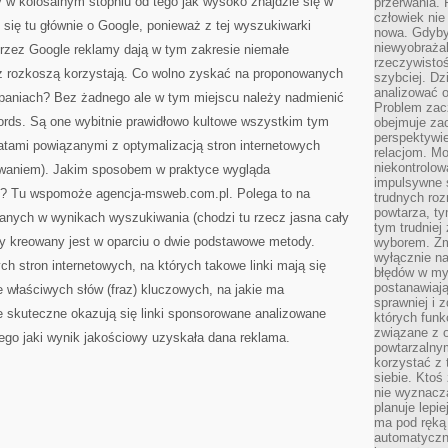
y w kolosalnym stopniu od tego jak wysoko znajdzie się w
przerwania.
człowiek nie
 się tu głównie o Google, ponieważ z tej wyszukiwarki
nowa. Gdyby 
niewyobraża
przez Google reklamy dają w tym zakresie niemałe
rzeczywistoś
 z rozkoszą korzystają. Co wolno zyskać na proponowanych
szybciej. D
analizować 
paniach? Bez żadnego ale w tym miejscu należy nadmienić
Problem zac
rds. Są one wybitnie prawidłowo kultowe wszystkim tym
obejmuje zac
perspektywie
ami powiązanymi z optymalizacją stron internetowych
relacjom. Mo
niekontrolow
owaniem). Jakim sposobem w praktyce wygląda
impulsywne 
? Tu wspomoże agencja-msweb.com.pl. Polega to na
trudnych ro
powtarza, tym
wanych w wynikach wyszukiwania (chodzi tu rzecz jasna cały
tym trudniej
y kreowany jest w oparciu o dwie podstawowe metody.
wyborem. Zm
wyłącznie na
ch stron internetowych, na których takowe linki mają się
błędów w my
postanawiają,
e właściwych słów (fraz) kluczowych, na jakie ma
sprawniej i 
e skuteczne okazują się linki sponsorowane analizowane
których funk
związane z o
tego jaki wynik jakościowy uzyskała dana reklama.
powtarzalny
korzystać z 
siebie. Ktoś
nie wyznacza
planuje lepi
ma pod ręką 
automatyczn