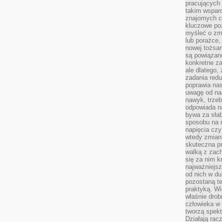
pracujących
takim wspar
znajomych 
kluczowe poz
myśleć o zm
lub porażce,
nowej tożsa
są powiązan
konkretne za
ale dlatego,
zadania redu
poprawia nas
uwagę od nap
nawyk, trzeb
odpowiada n
bywa za słab
sposobu na r
napięcia cz
wtedy zmian
skuteczna pr
walką z zac
się za nim k
najważniejsz
od nich w du
pozostaną te
praktyką. Wi
właśnie drob
człowieka w
tworzą spekt
Działają rac