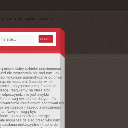
SCRIBE
FACEBOOK
TWITTER
ą niewidzialny szkielet codzienności.
dzi nie zastanawia się nad tym, jak
ści wykonuje automatycznie od chwili
 aż do wieczora. Sposób, w jaki
elefon, przygotowujemy śniadanie,
racę, reagujemy na stres albo
 odpoczynek, nie jest zwykle
żdorazowej świadomej decyzji. To
 powtarzania określonych zachowań tak
ają się częścią naszego zwyczajnego
nia. Nawyki mogą być
ńcem, bo oszczędzają energię
ale mogą też działać przeciwko nam,
ją działania niekorzystne i trudne do