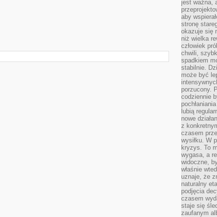
jest ważna, 
przeprojekto
aby wspiera
stronę stare
okazuje się
niż wielka r
człowiek pró
chwili, szy
spadkiem mot
stabilnie. D
może być le
intensywnych
porzucony. P
codziennie b
pochłaniania
lubią regula
nowe działan
z konkretny
czasem prze
wysiłku. W p
kryzys. To 
wygasa, a re
widoczne, b
właśnie wte
uznaje, że z
naturalny et
podjęcia decy
czasem wyda
staje się śl
zaufanym alb