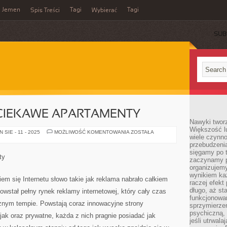
Jemen
Tagi
Tagi
Spis Treści
Wybierać
SUB
CIEKAWE APARTAMENTY
Nawyki tworz
Większość lu
KOMFORTOWE
SIE - 11 - 2025
MOŻLIWOŚĆ KOMENTOWANIA
ZOSTAŁA
wiele czynno
I
CIEKAWE
przebudzenia
APARTAMENTY
sięgamy po t
ty
zaczynamy p
organizujemy
wynikiem ka
m się Internetu słowo takie jak reklama nabrało całkiem
raczej efekt
długo, aż st
owstał pełny rynek reklamy internetowej, który cały czas
funkcjonowa
cznym tempie. Powstają coraz innowacyjne strony
sprzymierze
psychiczną, 
jak oraz prywatne, każda z nich pragnie posiadać jak
jeśli utrwala