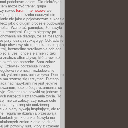
 nad podobnym celem. Dla niektórych
ciem może być trener, grupa
czy nawet
forum internetowe
ale
ostaje jedno: trzeba nauczyć się
ianie nie jako o pojedynczym sukcesie
 lecz jako o długim procesie budowania
mości. Warto też pamiętać, że nawyki
e z emocjami. Często sięgamy po
chowania nie dlatego, że są rozsądne,
 że przynoszą szybką ulgę. Odkładanie
kuje chwilowy stres, słodka przekąska
trój, bezmyślne scrollowanie odciąga
ięcia. Jeśli chce się zmienić taki
a znaleźć alternatywę, która również
a określoną potrzebę. Sam zakaz
y. Człowiek potrzebuje innego
egulowanie emocji, rozładowanie
y odzyskanie poczucia wpływu. Dopiero
a ma szansę się utrzymać. Dlatego
aca nad nawykami nie jest jedynie
howaniem, lecz próbą zrozumienia, co
ryje. Ostatecznie nawyki są jednym z
ych narzędzi kształtowania życia. To
żej mierze zależy, czy nasze cele
orią, czy staną się codzienną
elkie plany bywają inspirujące, ale to
ne, regularne działania przesuwają
 konkretnym kierunku. Nawyki nie
akularnych zmian z dnia na dzień.
zej jak powolny nurt, który z czasem