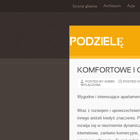
Archiwum
Azja
Strona główna
PODZIELĘ
KOMFORTOWE I 
POSTED BY ADMIN
POSTED ON 
WYŁĄCZONA
Wygodne i interesujące apartamen
Wraz z rozwojem i upowszechnienie
innego aniżeli kiedyś znaczenia. P
rozwija się w niezmiernie dynami
internetowe, zarówno komercyjne, 