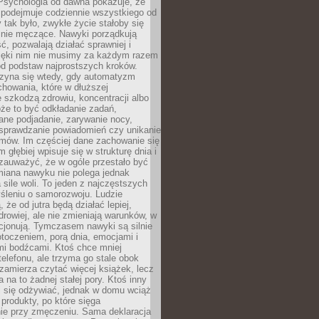
 Psychologia od dawna pokazuje, że
 podejmuje codziennie wszystkiego od
tak było, zwykłe życie stałoby się
lnie męczące. Nawyki porządkują
ć, pozwalają działać sprawniej i
zięki nim nie musimy za każdym razem
od podstaw najprostszych kroków.
zyna się wtedy, gdy automatyzm
howania, które w dłuższej
 szkodzą zdrowiu, koncentracji albo
że to być odkładanie zadań,
ane podjadanie, zarywanie nocy,
sprawdzanie powiadomień czy unikanie
zmów. Im częściej dane zachowanie się
 głębiej wpisuje się w strukturę dnia i
 zauważyć, że w ogóle przestało być
iana nawyku nie polega jednak
 sile woli. To jeden z najczęstszych
śleniu o samorozwoju. Ludzie
 że od jutra będą działać lepiej,
zdrowiej, ale nie zmieniają warunków, w
cjonują. Tymczasem nawyki są silnie
toczeniem, porą dnia, emocjami i
mi bodźcami. Ktoś chce mniej
telefonu, ale trzyma go stale obok
 zamierza czytać więcej książek, lecz
 na to żadnej stałej pory. Ktoś inny
ej się odżywiać, jednak w domu wciąż
produkty, po które sięga
ie przy zmęczeniu. Sama deklaracja