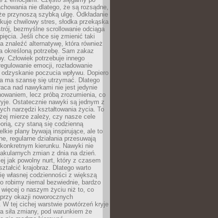
chowania nie dlatego, że są rozsądne,
 że przynoszą szybką ulgę. Odkładanie
kuje chwilowy stres, słodka przekąska
trój, bezmyślne scrollowanie odciąga
ięcia. Jeśli chce się zmienić taki
a znaleźć alternatywę, która również
a określoną potrzebę. Sam zakaz
y. Człowiek potrzebuje innego
egulowanie emocji, rozładowanie
y odzyskanie poczucia wpływu. Dopiero
a ma szansę się utrzymać. Dlatego
aca nad nawykami nie jest jedynie
howaniem, lecz próbą zrozumienia, co
ryje. Ostatecznie nawyki są jednym z
ych narzędzi kształtowania życia. To
żej mierze zależy, czy nasze cele
orią, czy staną się codzienną
elkie plany bywają inspirujące, ale to
ne, regularne działania przesuwają
 konkretnym kierunku. Nawyki nie
akularnych zmian z dnia na dzień.
zej jak powolny nurt, który z czasem
ształcić krajobraz. Dlatego warto
ię własnej codzienności z większą
o robimy niemal bezwiednie, bardzo
więcej o naszym życiu niż to, co
 przy okazji noworocznych
 W tej cichej warstwie powtórzeń kryje
a siła zmiany, pod warunkiem że