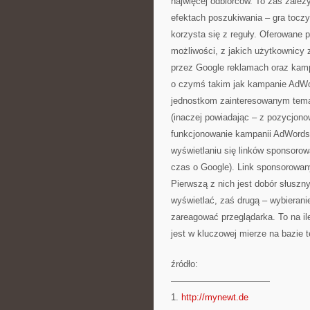
najwięcej odbiorców. To zaś zależ
efektach poszukiwania – gra toczy
korzysta się z reguły. Oferowane 
możliwości, z jakich użytkownicy
przez Google reklamach oraz kam
o czymś takim jak kampanie AdWo
jednostkom zainteresowanym temat
(inaczej powiadając – z pozycjon
funkcjonowanie kampanii AdWords
wyświetlaniu się linków sponsoro
czas o Google). Link sponsorowan
Pierwszą z nich jest dobór słuszny
wyświetlać, zaś drugą – wybierani
zareagować przeglądarka. To na il
jest w kluczowej mierze na bazie 
źródło:
———————————
1.
http://mynewt.de