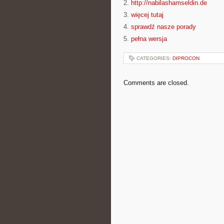
2.
http://nabilashamseldin.de
3.
więcej tutaj
4.
sprawdź nasze porady
5.
pełna wersja
CATEGORIES:
DIPROCON
Comments are closed.