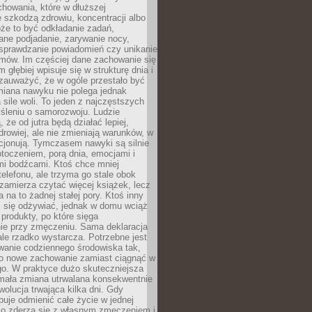
howania, które w dłuższej
 szkodzą zdrowiu, koncentracji albo
że to być odkładanie zadań,
ane podjadanie, zarywanie nocy,
sprawdzanie powiadomień czy unikanie
zmów. Im częściej dane zachowanie się
 głębiej wpisuje się w strukturę dnia i
 zauważyć, że w ogóle przestało być
iana nawyku nie polega jednak
 sile woli. To jeden z najczęstszych
śleniu o samorozwoju. Ludzie
 że od jutra będą działać lepiej,
zdrowiej, ale nie zmieniają warunków, w
cjonują. Tymczasem nawyki są silnie
toczeniem, porą dnia, emocjami i
mi bodźcami. Ktoś chce mniej
telefonu, ale trzyma go stale obok
 zamierza czytać więcej książek, lecz
 na to żadnej stałej pory. Ktoś inny
ej się odżywiać, jednak w domu wciąż
produkty, po które sięga
ie przy zmęczeniu. Sama deklaracja
ale rzadko wystarcza. Potrzebne jest
wanie codziennego środowiska tak,
ło nowe zachowanie zamiast ciągnąć w
go. W praktyce dużo skuteczniejsza
 mała zmiana utrwalana konsekwentnie
ewolucja trwająca kilka dni. Gdy
buje odmienić całe życie w jednej
bko zderza się z własnym zmęczeniem i