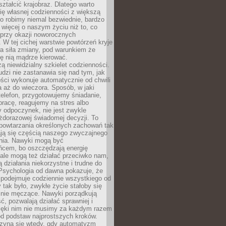
ształcić krajobraz. Dlatego warto
ię własnej codzienności z większą
o robimy niemal bezwiednie, bardzo
więcej o naszym życiu niż to, co
 przy okazji noworocznych
 W tej cichej warstwie powtórzeń kryje
a siła zmiany, pod warunkiem że
ę nią mądrze kierować.
ą niewidzialny szkielet codzienności.
dzi nie zastanawia się nad tym, jak
ści wykonuje automatycznie od chwili
 aż do wieczora. Sposób, w jaki
elefon, przygotowujemy śniadanie,
racę, reagujemy na stres albo
 odpoczynek, nie jest zwykle
żdorazowej świadomej decyzji. To
 powtarzania określonych zachowań tak
ają się częścią naszego zwyczajnego
nia. Nawyki mogą być
ńcem, bo oszczędzają energię
ale mogą też działać przeciwko nam,
ją działania niekorzystne i trudne do
 Psychologia od dawna pokazuje, że
 podejmuje codziennie wszystkiego od
tak było, zwykłe życie stałoby się
lnie męczące. Nawyki porządkują
ć, pozwalają działać sprawniej i
zięki nim nie musimy za każdym razem
od podstaw najprostszych kroków.
zyna się wtedy, gdy automatyzm