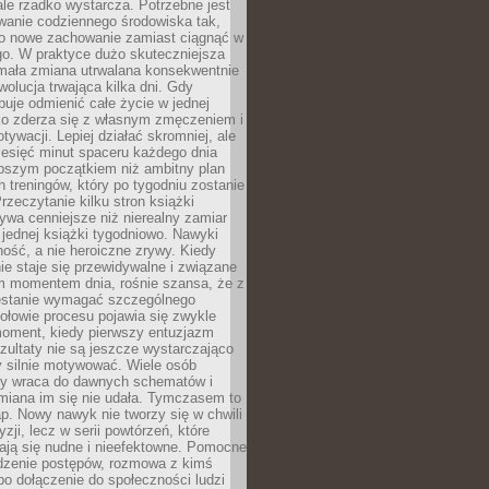
ale rzadko wystarcza. Potrzebne jest
wanie codziennego środowiska tak,
ło nowe zachowanie zamiast ciągnąć w
go. W praktyce dużo skuteczniejsza
 mała zmiana utrwalana konsekwentnie
ewolucja trwająca kilka dni. Gdy
buje odmienić całe życie w jednej
bko zderza się z własnym zmęczeniem i
ywacji. Lepiej działać skromniej, ale
ziesięć minut spaceru każdego dnia
pszym początkiem niż ambitny plan
 treningów, który po tygodniu zostanie
rzeczytanie kilku stron książki
ywa cenniejsze niż nierealny zamiar
 jednej książki tygodniowo. Nawyki
rność, a nie heroiczne zrywy. Kiedy
ie staje się przewidywalne i związane
m momentem dnia, rośnie szansa, że z
stanie wymagać szczególnego
ołowie procesu pojawia się zwykle
moment, kiedy pierwszy entuzjazm
zultaty nie są jeszcze wystarczająco
y silnie motywować. Wiele osób
dy wraca do dawnych schematów i
miana im się nie udała. Tymczasem to
ap. Nowy nawyk nie tworzy się w chwili
zji, lecz w serii powtórzeń, które
ją się nudne i nieefektowne. Pomocne
edzenie postępów, rozmowa z kimś
o dołączenie do społeczności ludzi