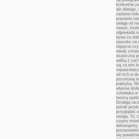
konkretne za
ale dlatego,
zadania redu
poprawia nas
uwagę od nap
nawyk, trzeb
odpowiada n
bywa za słab
sposobu na r
napięcia cz
wtedy zmian
skuteczna pr
walką z zac
się za nim k
najważniejsz
od nich w du
pozostaną te
praktyką. Wi
właśnie drob
człowieka w
tworzą spekt
Działają rac
potrafi przek
przyglądać s
uwagą. To, c
często mówi 
deklarujemy
postanowień.
się prawdziw