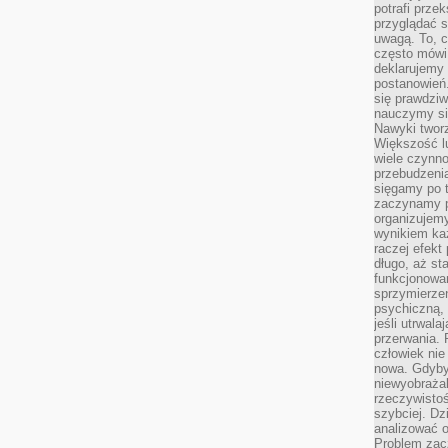
potrafi przek
przyglądać s
uwagą. To, c
często mówi 
deklarujemy
postanowień.
się prawdziw
nauczymy si
Nawyki tworz
Większość lu
wiele czynno
przebudzenia
sięgamy po t
zaczynamy p
organizujemy
wynikiem ka
raczej efekt
długo, aż st
funkcjonowa
sprzymierze
psychiczną, 
jeśli utrwala
przerwania.
człowiek nie
nowa. Gdyby 
niewyobraża
rzeczywistoś
szybciej. D
analizować 
Problem zac