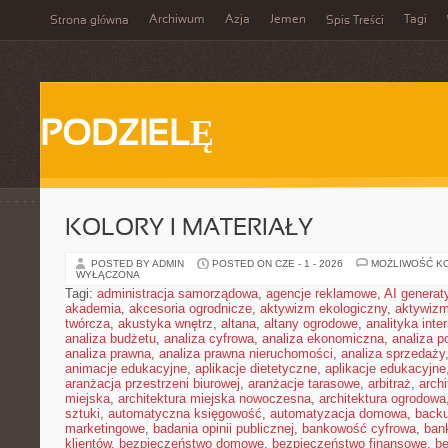
Archiwum
Azja
Jemen
Tagi
Strona główna
Spis Treści
PODZIELĘ
KOLORY I MATERIAŁY
POSTED BY ADMIN
POSTED ON CZE - 1 - 2026
MOŻLIWOŚĆ K
WYŁĄCZONA
Tagi:
administracja samorządowa
,
agencje reklamowe
,
AI genera
akademia
,
akcesoria ogrodnicze
,
aktywizm ekologiczny
,
aktywizm
twórcza
,
akustyka wnętrz
,
altana
,
altany ogrodowe
,
analityka inte
analiza budżetu
,
analiza cyfrowa
,
analiza ekonomiczna
,
analiza p
analiza prawna
,
analiza prawna nieruchomości
,
analiza sprzedaży
animacje edukacyjne
,
aplikacje dietetyczne
,
aplikacje edukacyjne
aranżacja przestrzeni biurowej
,
aranżacje tarasowe
,
arbitraż
,
archi
miejska
,
architektura miejska nowoczesna
,
architektura ogrodowa
sztuki
,
automatyczna księgowość
,
automatyzacja domowa
,
back
marketingowe
,
badania opinii publicznej
,
bankowość cyfrowa
,
ban
klientów
,
bezpieczeństwo domowe
,
bezpieczeństwo finansowe
,
be