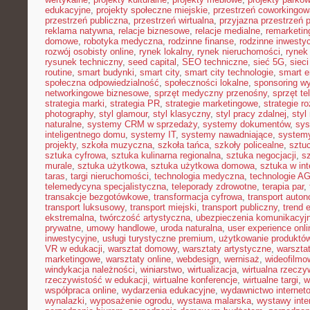
edukacyjne
,
projekty społeczne miejskie
,
przestrzeń coworkingow
przestrzeń publiczna
,
przestrzeń wirtualna
,
przyjazna przestrzeń 
reklama natywna
,
relacje biznesowe
,
relacje medialne
,
remarketin
domowe
,
robotyka medyczna
,
rodzinne finanse
,
rodzinne inwestyc
rozwój osobisty online
,
rynek lokalny
,
rynek nieruchomości
,
rynek
rysunek techniczny
,
seed capital
,
SEO techniczne
,
sieć 5G
,
siec
routine
,
smart budynki
,
smart city
,
smart city technologie
,
smart e
społeczna odpowiedzialność
,
społeczności lokalne
,
sponsoring w
networkingowe biznesowe
,
sprzęt medyczny przenośny
,
sprzęt te
strategia marki
,
strategia PR
,
strategie marketingowe
,
strategie r
photography
,
styl glamour
,
styl klasyczny
,
styl pracy zdalnej
,
styl
naturalne
,
systemy CRM w sprzedaży
,
systemy dokumentów
,
sys
inteligentnego domu
,
systemy IT
,
systemy nawadniające
,
systemy
projekty
,
szkoła muzyczna
,
szkoła tańca
,
szkoły policealne
,
sztuc
sztuka cyfrowa
,
sztuka kulinarna regionalna
,
sztuka negocjacji
,
sz
murale
,
sztuka użytkowa
,
sztuka użytkowa domowa
,
sztuka w int
taras
,
targi nieruchomości
,
technologia medyczna
,
technologie A
telemedycyna specjalistyczna
,
teleporady zdrowotne
,
terapia par
,
transakcje bezgotówkowe
,
transformacja cyfrowa
,
transport auto
transport luksusowy
,
transport miejski
,
transport publiczny
,
trend 
ekstremalna
,
twórczość artystyczna
,
ubezpieczenia komunikacyj
prywatne
,
umowy handlowe
,
uroda naturalna
,
user experience onli
inwestycyjne
,
usługi turystyczne premium
,
użytkowanie produktó
VR w edukacji
,
warsztat domowy
,
warsztaty artystyczne
,
warsztat
marketingowe
,
warsztaty online
,
webdesign
,
wernisaż
,
wideofilmo
windykacja należności
,
winiarstwo
,
wirtualizacja
,
wirtualna rzeczy
rzeczywistość w edukacji
,
wirtualne konferencje
,
wirtualne targi
,
w
współpraca online
,
wydarzenia edukacyjne
,
wydawnictwo internet
wynalazki
,
wyposażenie ogrodu
,
wystawa malarska
,
wystawy inte