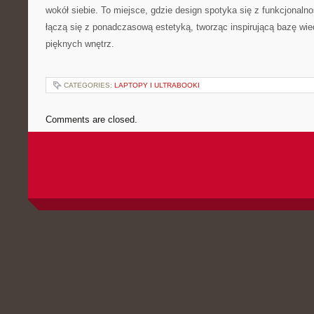
wokół siebie. To miejsce, gdzie design spotyka się z funkcjonal
łączą się z ponadczasową estetyką, tworząc inspirującą bazę wi
pięknych wnętrz.
CATEGORIES:
LAPTOPY I ULTRABOOKI
Comments are closed.