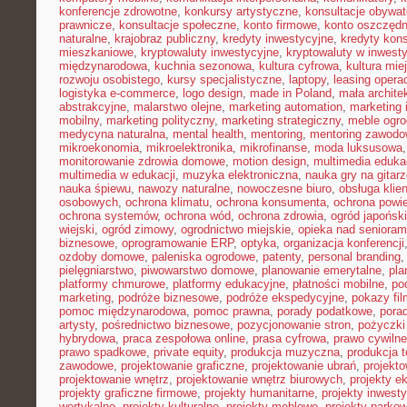
konferencje zdrowotne
,
konkursy artystyczne
,
konsultacje obywat
prawnicze
,
konsultacje społeczne
,
konto firmowe
,
konto oszczęd
naturalne
,
krajobraz publiczny
,
kredyty inwestycyjne
,
kredyty kon
mieszkaniowe
,
kryptowaluty inwestycyjne
,
kryptowaluty w inwest
międzynarodowa
,
kuchnia sezonowa
,
kultura cyfrowa
,
kultura mie
rozwoju osobistego
,
kursy specjalistyczne
,
laptopy
,
leasing opera
logistyka e-commerce
,
logo design
,
made in Poland
,
mała archite
abstrakcyjne
,
malarstwo olejne
,
marketing automation
,
marketing 
mobilny
,
marketing polityczny
,
marketing strategiczny
,
meble ogr
medycyna naturalna
,
mental health
,
mentoring
,
mentoring zawodo
mikroekonomia
,
mikroelektronika
,
mikrofinanse
,
moda luksusowa
monitorowanie zdrowia domowe
,
motion design
,
multimedia eduka
multimedia w edukacji
,
muzyka elektroniczna
,
nauka gry na gitar
nauka śpiewu
,
nawozy naturalne
,
nowoczesne biuro
,
obsługa klien
osobowych
,
ochrona klimatu
,
ochrona konsumenta
,
ochrona powie
ochrona systemów
,
ochrona wód
,
ochrona zdrowia
,
ogród japoński
wiejski
,
ogród zimowy
,
ogrodnictwo miejskie
,
opieka nad senioram
biznesowe
,
oprogramowanie ERP
,
optyka
,
organizacja konferencji
ozdoby domowe
,
paleniska ogrodowe
,
patenty
,
personal branding
pielęgniarstwo
,
piwowarstwo domowe
,
planowanie emerytalne
,
pla
platformy chmurowe
,
platformy edukacyjne
,
płatności mobilne
,
po
marketing
,
podróże biznesowe
,
podróże ekspedycyjne
,
pokazy fi
pomoc międzynarodowa
,
pomoc prawna
,
porady podatkowe
,
pora
artysty
,
pośrednictwo biznesowe
,
pozycjonowanie stron
,
pożyczki
hybrydowa
,
praca zespołowa online
,
prasa cyfrowa
,
prawo cywiln
prawo spadkowe
,
private equity
,
produkcja muzyczna
,
produkcja t
zawodowe
,
projektowanie graficzne
,
projektowanie ubrań
,
projekto
projektowanie wnętrz
,
projektowanie wnętrz biurowych
,
projekty e
projekty graficzne firmowe
,
projekty humanitarne
,
projekty inwest
wertykalne
,
projekty kulturalne
,
projekty meblowe
,
projekty parko