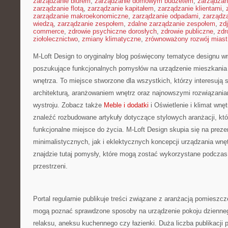
zarządzanie biurem
,
zarządzanie domowym budżetem
,
zarządzan
zarządzanie flotą
,
zarządzanie kapitałem
,
zarządzanie klientami
,
zarządzanie makroekonomiczne
,
zarządzanie odpadami
,
zarządz
wiedzą
,
zarządzanie zespołem
,
zdalne zarządzanie zespołem
,
zd
commerce
,
zdrowie psychiczne dorosłych
,
zdrowie publiczne
,
zdr
ziołolecznictwo
,
zmiany klimatyczne
,
zrównoważony rozwój miast
M-Loft Design to oryginalny blog poświęcony tematyce designu wnę
poszukujące funkcjonalnych pomysłów na urządzenie mieszkani
wnętrza. To miejsce stworzone dla wszystkich, którzy interesują
architekturą, aranżowaniem wnętrz oraz najnowszymi rozwiązania
wystroju. Zobacz także
Meble i dodatki
i Oświetlenie i klimat wnę
znaleźć rozbudowane artykuły dotyczące stylowych aranżacji, kt
funkcjonalne miejsce do życia. M-Loft Design skupia się na prez
minimalistycznych, jak i eklektycznych koncepcji urządzania wn
znajdzie tutaj pomysły, które mogą zostać wykorzystane podczas
przestrzeni.
Portal regularnie publikuje treści związane z aranżacją pomieszcz
mogą poznać sprawdzone sposoby na urządzenie pokoju dziennego
relaksu, aneksu kuchennego czy łazienki. Duża liczba publikacji 