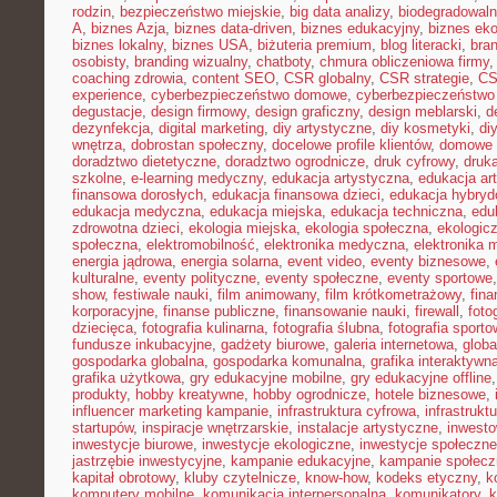
rodzin
,
bezpieczeństwo miejskie
,
big data analizy
,
biodegradowaln
A
,
biznes Azja
,
biznes data-driven
,
biznes edukacyjny
,
biznes eko
biznes lokalny
,
biznes USA
,
biżuteria premium
,
blog literacki
,
bra
osobisty
,
branding wizualny
,
chatboty
,
chmura obliczeniowa firmy
coaching zdrowia
,
content SEO
,
CSR globalny
,
CSR strategie
,
CS
experience
,
cyberbezpieczeństwo domowe
,
cyberbezpieczeństwo
degustacje
,
design firmowy
,
design graficzny
,
design meblarski
,
d
dezynfekcja
,
digital marketing
,
diy artystyczne
,
diy kosmetyki
,
di
wnętrza
,
dobrostan społeczny
,
docelowe profile klientów
,
domowe 
doradztwo dietetyczne
,
doradztwo ogrodnicze
,
druk cyfrowy
,
druka
szkolne
,
e-learning medyczny
,
edukacja artystyczna
,
edukacja ar
finansowa dorosłych
,
edukacja finansowa dzieci
,
edukacja hybry
edukacja medyczna
,
edukacja miejska
,
edukacja techniczna
,
edu
zdrowotna dzieci
,
ekologia miejska
,
ekologia społeczna
,
ekologic
społeczna
,
elektromobilność
,
elektronika medyczna
,
elektronika 
energia jądrowa
,
energia solarna
,
event video
,
eventy biznesowe
,
kulturalne
,
eventy polityczne
,
eventy społeczne
,
eventy sportowe
show
,
festiwale nauki
,
film animowany
,
film krótkometrażowy
,
fin
korporacyjne
,
finanse publiczne
,
finansowanie nauki
,
firewall
,
foto
dziecięca
,
fotografia kulinarna
,
fotografia ślubna
,
fotografia sport
fundusze inkubacyjne
,
gadżety biurowe
,
galeria internetowa
,
globa
gospodarka globalna
,
gospodarka komunalna
,
grafika interaktywn
grafika użytkowa
,
gry edukacyjne mobilne
,
gry edukacyjne offline
produkty
,
hobby kreatywne
,
hobby ogrodnicze
,
hotele biznesowe
,
influencer marketing kampanie
,
infrastruktura cyfrowa
,
infrastrukt
startupów
,
inspiracje wnętrzarskie
,
instalacje artystyczne
,
inwesto
inwestycje biurowe
,
inwestycje ekologiczne
,
inwestycje społeczne
jastrzębie inwestycyjne
,
kampanie edukacyjne
,
kampanie społecz
kapitał obrotowy
,
kluby czytelnicze
,
know-how
,
kodeks etyczny
,
k
komputery mobilne
,
komunikacja interpersonalna
,
komunikatory
,
k