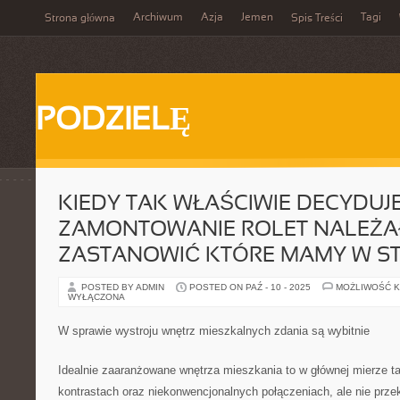
Archiwum
Azja
Jemen
Tagi
Strona główna
Spis Treści
PODZIELĘ
KIEDY TAK WŁAŚCIWIE DECYDUJ
ZAMONTOWANIE ROLET NALEŻAŁ
ZASTANOWIĆ KTÓRE MAMY W S
POSTED BY ADMIN
POSTED ON PAŹ - 10 - 2025
MOŻLIWOŚĆ 
WYŁĄCZONA
W sprawie wystroju wnętrz mieszkalnych zdania są wybitnie
Idealnie zaaranżowane wnętrza mieszkania to w głównej mierze ta
kontrastach oraz niekonwencjonalnych połączeniach, ale nie prze