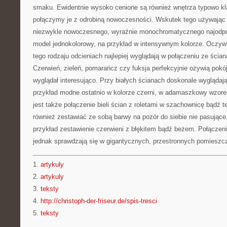
smaku. Ewidentnie wysoko cenione są również wnętrza typowo klas
połączymy je z odrobiną nowoczesności. Wskutek tego używając ro
niezwykle nowoczesnego, wyraźnie monochromatycznego najodpow
model jednokolorowy, na przykład w intensywnym kolorze. Oczywiś
tego rodzaju odcieniach najlepiej wyglądają w połączeniu ze ści
Czerwień, zieleń, pomarańcz czy fuksja perfekcyjnie ożywią pokój
wyglądał interesująco. Przy białych ścianach doskonale wyglądają
przykład modne ostatnio w kolorze czerni, w adamaszkowy wzo
jest także połączenie bieli ścian z roletami w szachownicę bądź
również zestawiać ze sobą barwy na pozór do siebie nie pasując
przykład zestawienie czerwieni z błękitem bądź beżem. Połączen
jednak sprawdzają się w gigantycznych, przestronnych pomieszc
1.
artykuly
2.
artykuly
3.
teksty
4.
http://christoph-der-friseur.de/spis-tresci
5.
teksty