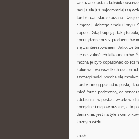
wskazane jestaczkolwiek obserwowa
radują się już najogromniejszą wz
torebki damskie skórzane. Dzieje 
elegancji, dobrego smaku i stylu. S
zepsuć. Stąd kupując taką torebkę,
sporządzane przez producentów o
się zainteresowaniem. Jako, że t
się odszukać ich kilka rodzajów. Ś
można je było dopasować do rozmai
kolorowe, we wszelkich odcieniac
szczególności podoba się młodym k
Torebki mogą posiadać paski, dzię
mieć formę podręczną, co oznacza 
zdobienia , w postaci wzorków, d
specjalne i niepowtarzalne, a to p
damskimi, jest na tyle skomplikow
każdym wieku.
źródło: