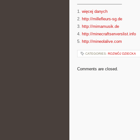
———————————
1.
więcej danych
2.
http://millefleurs-sg.de
3.
http://mimamusik.de
4.
http://minecraftserverslist.info
5.
http://mineolalive.com
CATEGORIES:
ROZWÓJ DZIECKA
Comments are closed.