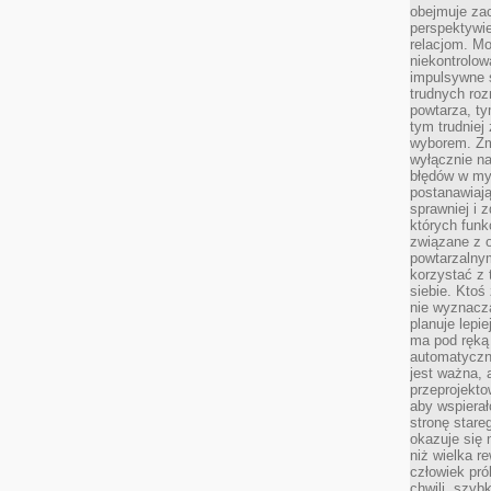
obejmuje zac
perspektywie
relacjom. Mo
niekontrolow
impulsywne 
trudnych ro
powtarza, tym
tym trudniej
wyborem. Zm
wyłącznie na
błędów w my
postanawiają,
sprawniej i 
których funk
związane z o
powtarzalny
korzystać z 
siebie. Ktoś
nie wyznacza
planuje lepi
ma pod ręką 
automatyczn
jest ważna, 
przeprojekto
aby wspiera
stronę stare
okazuje się
niż wielka r
człowiek pró
chwili, szy