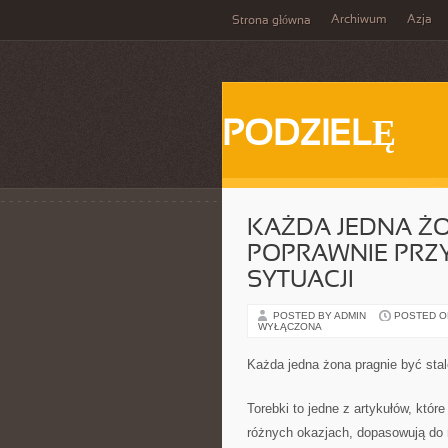
Archiwum
Azja
Strona główna
PODZIELĘ
KAŻDA JEDNA ŻO
POPRAWNIE PRZ
SYTUACJI
POSTED BY ADMIN
POSTED ON 
WYŁĄCZONA
Każda jedna żona pragnie być stal
Torebki to jedne z artykułów, któr
różnych okazjach, dopasowują do r