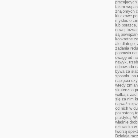
pracujących
takim wspar
znajomych 
kluczowe poz
myśleć o zm
lub porażce,
nowej tożsa
są powiązan
konkretne za
ale dlatego,
zadania redu
poprawia nas
uwagę od nap
nawyk, trzeb
odpowiada n
bywa za słab
sposobu na r
napięcia cz
wtedy zmian
skuteczna pr
walką z zac
się za nim k
najważniejsz
od nich w du
pozostaną te
praktyką. Wi
właśnie drob
człowieka w
tworzą spekt
Działają rac