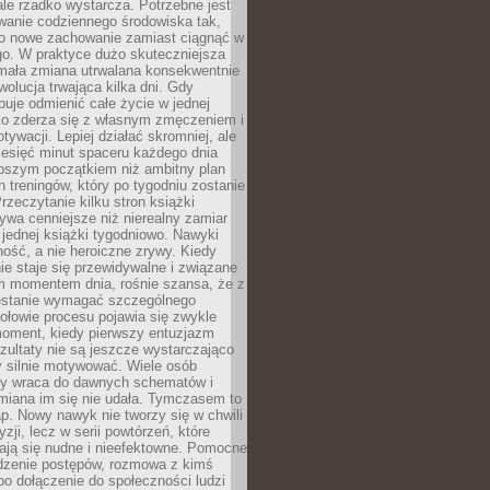
ale rzadko wystarcza. Potrzebne jest
wanie codziennego środowiska tak,
ło nowe zachowanie zamiast ciągnąć w
go. W praktyce dużo skuteczniejsza
 mała zmiana utrwalana konsekwentnie
ewolucja trwająca kilka dni. Gdy
buje odmienić całe życie w jednej
bko zderza się z własnym zmęczeniem i
ywacji. Lepiej działać skromniej, ale
ziesięć minut spaceru każdego dnia
pszym początkiem niż ambitny plan
 treningów, który po tygodniu zostanie
rzeczytanie kilku stron książki
ywa cenniejsze niż nierealny zamiar
 jednej książki tygodniowo. Nawyki
rność, a nie heroiczne zrywy. Kiedy
ie staje się przewidywalne i związane
m momentem dnia, rośnie szansa, że z
stanie wymagać szczególnego
ołowie procesu pojawia się zwykle
moment, kiedy pierwszy entuzjazm
zultaty nie są jeszcze wystarczająco
y silnie motywować. Wiele osób
dy wraca do dawnych schematów i
miana im się nie udała. Tymczasem to
ap. Nowy nawyk nie tworzy się w chwili
zji, lecz w serii powtórzeń, które
ją się nudne i nieefektowne. Pomocne
edzenie postępów, rozmowa z kimś
o dołączenie do społeczności ludzi