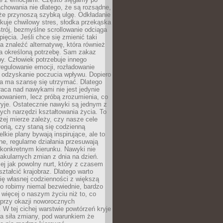
chowania nie dlatego, że są rozsądne,
 że przynoszą szybką ulgę. Odkładanie
kuje chwilowy stres, słodka przekąska
trój, bezmyślne scrollowanie odciąga
ięcia. Jeśli chce się zmienić taki
a znaleźć alternatywę, która również
a określoną potrzebę. Sam zakaz
y. Człowiek potrzebuje innego
egulowanie emocji, rozładowanie
y odzyskanie poczucia wpływu. Dopiero
a ma szansę się utrzymać. Dlatego
aca nad nawykami nie jest jedynie
howaniem, lecz próbą zrozumienia, co
ryje. Ostatecznie nawyki są jednym z
ych narzędzi kształtowania życia. To
żej mierze zależy, czy nasze cele
orią, czy staną się codzienną
elkie plany bywają inspirujące, ale to
ne, regularne działania przesuwają
 konkretnym kierunku. Nawyki nie
akularnych zmian z dnia na dzień.
zej jak powolny nurt, który z czasem
ształcić krajobraz. Dlatego warto
ię własnej codzienności z większą
o robimy niemal bezwiednie, bardzo
więcej o naszym życiu niż to, co
 przy okazji noworocznych
 W tej cichej warstwie powtórzeń kryje
a siła zmiany, pod warunkiem że