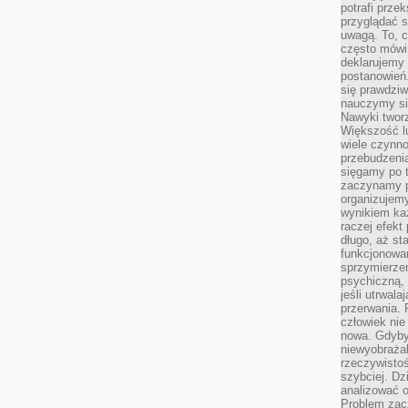
potrafi przek
przyglądać s
uwagą. To, c
często mówi 
deklarujemy
postanowień.
się prawdziw
nauczymy si
Nawyki tworz
Większość lu
wiele czynno
przebudzenia
sięgamy po t
zaczynamy p
organizujemy
wynikiem ka
raczej efekt
długo, aż st
funkcjonowa
sprzymierze
psychiczną, 
jeśli utrwala
przerwania.
człowiek nie
nowa. Gdyby 
niewyobraża
rzeczywistoś
szybciej. D
analizować 
Problem zac