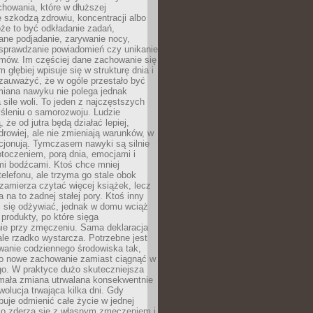
howania, które w dłuższej
 szkodzą zdrowiu, koncentracji albo
że to być odkładanie zadań,
ane podjadanie, zarywanie nocy,
sprawdzanie powiadomień czy unikanie
zmów. Im częściej dane zachowanie się
 głębiej wpisuje się w strukturę dnia i
 zauważyć, że w ogóle przestało być
iana nawyku nie polega jednak
 sile woli. To jeden z najczęstszych
śleniu o samorozwoju. Ludzie
 że od jutra będą działać lepiej,
zdrowiej, ale nie zmieniają warunków, w
cjonują. Tymczasem nawyki są silnie
toczeniem, porą dnia, emocjami i
mi bodźcami. Ktoś chce mniej
telefonu, ale trzyma go stale obok
 zamierza czytać więcej książek, lecz
 na to żadnej stałej pory. Ktoś inny
ej się odżywiać, jednak w domu wciąż
produkty, po które sięga
ie przy zmęczeniu. Sama deklaracja
ale rzadko wystarcza. Potrzebne jest
wanie codziennego środowiska tak,
ło nowe zachowanie zamiast ciągnąć w
go. W praktyce dużo skuteczniejsza
 mała zmiana utrwalana konsekwentnie
ewolucja trwająca kilka dni. Gdy
buje odmienić całe życie w jednej
bko zderza się z własnym zmęczeniem i