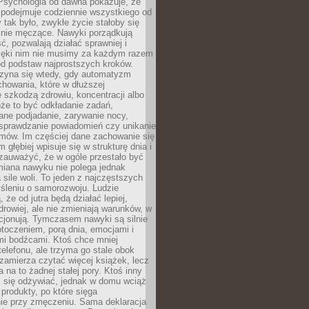
 Psychologia od dawna pokazuje, że
 podejmuje codziennie wszystkiego od
tak było, zwykłe życie stałoby się
lnie męczące. Nawyki porządkują
ć, pozwalają działać sprawniej i
zięki nim nie musimy za każdym razem
od podstaw najprostszych kroków.
zyna się wtedy, gdy automatyzm
howania, które w dłuższej
 szkodzą zdrowiu, koncentracji albo
że to być odkładanie zadań,
ane podjadanie, zarywanie nocy,
sprawdzanie powiadomień czy unikanie
zmów. Im częściej dane zachowanie się
 głębiej wpisuje się w strukturę dnia i
 zauważyć, że w ogóle przestało być
iana nawyku nie polega jednak
 sile woli. To jeden z najczęstszych
śleniu o samorozwoju. Ludzie
 że od jutra będą działać lepiej,
zdrowiej, ale nie zmieniają warunków, w
cjonują. Tymczasem nawyki są silnie
toczeniem, porą dnia, emocjami i
mi bodźcami. Ktoś chce mniej
telefonu, ale trzyma go stale obok
 zamierza czytać więcej książek, lecz
 na to żadnej stałej pory. Ktoś inny
ej się odżywiać, jednak w domu wciąż
produkty, po które sięga
ie przy zmęczeniu. Sama deklaracja