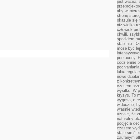
jest ważna, 
przeprojekto
aby wspiera
stronę stare
okazuje się
niż wielka r
człowiek pró
chwili, szy
spadkiem mot
stabilnie. D
może być le
intensywnych
porzucony. P
codziennie b
pochłaniania
lubią regula
nowe działan
z konkretny
czasem prze
wysiłku. W p
kryzys. To 
wygasa, a re
widoczne, b
właśnie wte
uznaje, że z
naturalny et
podjęcia decy
czasem wyda
staje się śl
zaufanym alb