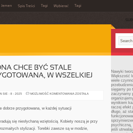
Jemen
Tagi
Tagi
Spis Treści
Wybierać
SUB
NA CHCE BYĆ STALE
Nawyki tworz
YGOTOWANA, W WSZELKIEJ
Większość lu
wiele czynno
przebudzenia
sięgamy po t
zaczynamy p
KAŻDA
SIE - 8 - 2025
MOŻLIWOŚĆ KOMENTOWANIA
ZOSTAŁA
JEDNA
organizujemy
ŻONA
wynikiem ka
CHCE
BYĆ
raczej efekt
e dobrze przygotowana, w każdej sytuacji
STALE
długo, aż st
POPRAWNIE
funkcjonowa
PRZYGOTOWANA,
W
sprzymierze
e radują się niesłychaną wziętością. Kobiety noszą je przy
WSZELKIEJ
psychiczną, 
SYTUACJI
ozmaitych stylizacji. Torebki zawsze są w modzie,
jeśli utrwala