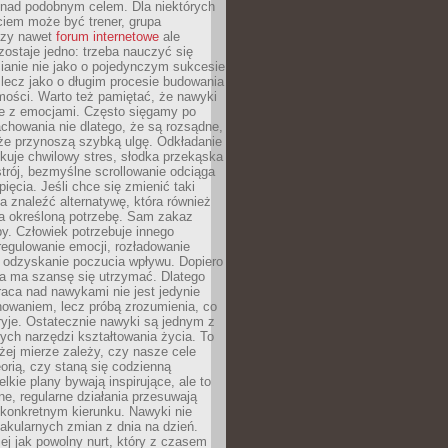
 nad podobnym celem. Dla niektórych
ciem może być trener, grupa
czy nawet
forum internetowe
ale
ostaje jedno: trzeba nauczyć się
ianie nie jako o pojedynczym sukcesie
 lecz jako o długim procesie budowania
mości. Warto też pamiętać, że nawyki
e z emocjami. Często sięgamy po
chowania nie dlatego, że są rozsądne,
 że przynoszą szybką ulgę. Odkładanie
kuje chwilowy stres, słodka przekąska
trój, bezmyślne scrollowanie odciąga
ięcia. Jeśli chce się zmienić taki
a znaleźć alternatywę, która również
a określoną potrzebę. Sam zakaz
y. Człowiek potrzebuje innego
egulowanie emocji, rozładowanie
y odzyskanie poczucia wpływu. Dopiero
a ma szansę się utrzymać. Dlatego
aca nad nawykami nie jest jedynie
howaniem, lecz próbą zrozumienia, co
ryje. Ostatecznie nawyki są jednym z
ych narzędzi kształtowania życia. To
żej mierze zależy, czy nasze cele
orią, czy staną się codzienną
elkie plany bywają inspirujące, ale to
ne, regularne działania przesuwają
 konkretnym kierunku. Nawyki nie
akularnych zmian z dnia na dzień.
zej jak powolny nurt, który z czasem