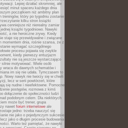
ywacji. Lepiej działać skromniej, ale
ziesięć minut spaceru każdego dnia
pszym początkiem niż ambitny plan
 treningów, który po tygodniu zostanie
rzeczytanie kilku stron książki
ywa cenniejsze niż nierealny zamiar
 jednej książki tygodniowo. Nawyki
rność, a nie heroiczne zrywy. Kiedy
ie staje się przewidywalne i związane
m momentem dnia, rośnie szansa, że z
stanie wymagać szczególnego
ołowie procesu pojawia się zwykle
moment, kiedy pierwszy entuzjazm
zultaty nie są jeszcze wystarczająco
y silnie motywować. Wiele osób
dy wraca do dawnych schematów i
miana im się nie udała. Tymczasem to
ap. Nowy nawyk nie tworzy się w chwili
zji, lecz w serii powtórzeń, które
ją się nudne i nieefektowne. Pomocne
edzenie postępów, rozmowa z kimś
o dołączenie do społeczności ludzi
 nad podobnym celem. Dla niektórych
ciem może być trener, grupa
czy nawet
forum internetowe
ale
ostaje jedno: trzeba nauczyć się
ianie nie jako o pojedynczym sukcesie
 lecz jako o długim procesie budowania
mości. Warto też pamiętać, że nawyki
e z emocjami. Często sięgamy po