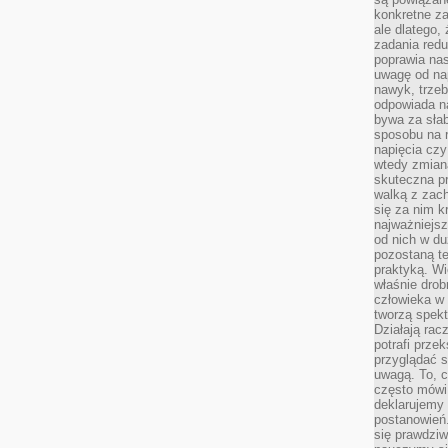
konkretne za
ale dlatego,
zadania redu
poprawia nas
uwagę od nap
nawyk, trzeb
odpowiada n
bywa za słab
sposobu na r
napięcia cz
wtedy zmian
skuteczna pr
walką z zac
się za nim k
najważniejsz
od nich w du
pozostaną te
praktyką. Wi
właśnie drob
człowieka w
tworzą spekt
Działają rac
potrafi przek
przyglądać s
uwagą. To, c
często mówi 
deklarujemy
postanowień.
się prawdziw