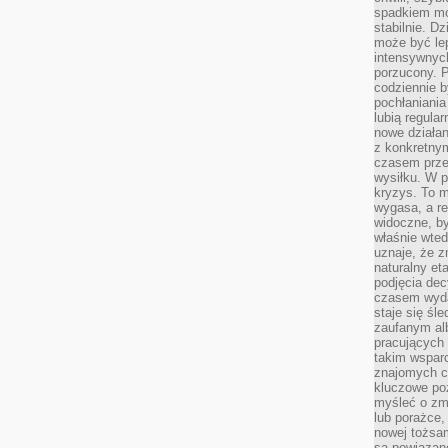
spadkiem mot
stabilnie. D
może być le
intensywnych
porzucony. P
codziennie b
pochłaniania
lubią regula
nowe działan
z konkretny
czasem prze
wysiłku. W p
kryzys. To 
wygasa, a re
widoczne, b
właśnie wte
uznaje, że z
naturalny et
podjęcia decy
czasem wyda
staje się śl
zaufanym alb
pracujących
takim wspar
znajomych 
kluczowe poz
myśleć o zm
lub porażce,
nowej tożsa
są powiązan