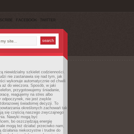
SCRIBE
FACEBOOK
TWITTER
ą niewidzialny szkielet codzienności.
dzi nie zastanawia się nad tym, jak
ści wykonuje automatycznie od chwili
 aż do wieczora. Sposób, w jaki
elefon, przygotowujemy śniadanie,
racę, reagujemy na stres albo
 odpoczynek, nie jest zwykle
żdorazowej świadomej decyzji. To
 powtarzania określonych zachowań tak
ają się częścią naszego zwyczajnego
nia. Nawyki mogą być
ńcem, bo oszczędzają energię
ale mogą też działać przeciwko nam,
ją działania niekorzystne i trudne do