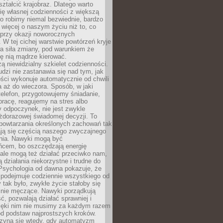
ształcić krajobraz. Dlatego warto
ię własnej codzienności z większą
o robimy niemal bezwiednie, bardzo
więcej o naszym życiu niż to, co
 przy okazji noworocznych
 W tej cichej warstwie powtórzeń kryje
a siła zmiany, pod warunkiem że
ę nią mądrze kierować.
ą niewidzialny szkielet codzienności.
dzi nie zastanawia się nad tym, jak
ści wykonuje automatycznie od chwili
 aż do wieczora. Sposób, w jaki
elefon, przygotowujemy śniadanie,
racę, reagujemy na stres albo
 odpoczynek, nie jest zwykle
żdorazowej świadomej decyzji. To
 powtarzania określonych zachowań tak
ają się częścią naszego zwyczajnego
nia. Nawyki mogą być
ńcem, bo oszczędzają energię
ale mogą też działać przeciwko nam,
ją działania niekorzystne i trudne do
 Psychologia od dawna pokazuje, że
 podejmuje codziennie wszystkiego od
tak było, zwykłe życie stałoby się
lnie męczące. Nawyki porządkują
ć, pozwalają działać sprawniej i
zięki nim nie musimy za każdym razem
od podstaw najprostszych kroków.
zyna się wtedy, gdy automatyzm