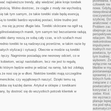
przerwania.
ć najświeższe trendy, aby wiedzieć jakie kroje torebek
człowiek nie
iętością. Wolno dostrzec, że ciągle z mody nie wychodzą
nowa. Gdyby 
niewyobraża
się tak tym samym, że takie torebki stale będą esencją
rzeczywistoś
szybciej. D
ą to torebki bardzo wysokiej postaci, które trudno jest
analizować 
 ma się ją przez długie lata. Torebki skórzane na ogół są
Problem zac
obejmuje zac
gólnoświatowych marek, tym samym też bezustannie radują
perspektywie
orebki damy noszą ze sobą cały czas, w ich szafach musi
relacjom. Mo
niekontrolow
rednio torebki te są nadzwyczaj przeróżne, w takim razie by
impulsywne 
trudnych ro
tych stylizacji i sytuacji. Obecnie w modzie są torebki
powtarza, tym
h tęczy. Nagminnie posiadają one neonowy odcień, co w
tym trudniej
wyborem. Zm
obietom, wciąż nastolatkom, lecz nie jest to regułą.
wyłącznie na
ki którym będzie wolno je wdziać na ramię, lub też zdołają
błędów w my
postanawiają,
że nosi się je w dłoni. Niektóre torebki mają szczególne
sprawniej i 
których funk
iamencików, czy wyjątkowych naszyć. Dzięki temu są
związane z o
odoba się każdej damie. Artykuł w sklepie z torebkami
powtarzalny
korzystać z 
any, by dostroić się do wszystkich potrzeb klientek w
siebie. Ktoś
nie wyznacza
planuje lepi
ma pod ręką 
automatyczn