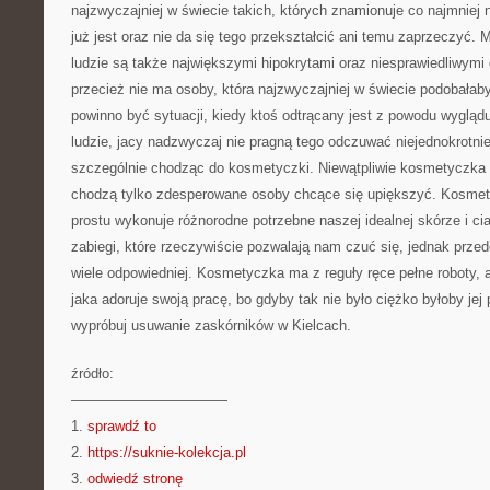
najzwyczajniej w świecie takich, których znamionuje co najmniej 
już jest oraz nie da się tego przekształcić ani temu zaprzeczyć
ludzie są także największymi hipokrytami oraz niesprawiedliwymi
przecież nie ma osoby, która najzwyczajniej w świecie podobałab
powinno być sytuacji, kiedy ktoś odtrącany jest z powodu wygląd
ludzie, jacy nadzwyczaj nie pragną tego odczuwać niejednokrotni
szczególnie chodząc do kosmetyczki. Niewątpliwie kosmetyczka ni
chodzą tylko zdesperowane osoby chcące się upiększyć. Kosmety
prostu wykonuje różnorodne potrzebne naszej idealnej skórze i c
zabiegi, które rzeczywiście pozwalają nam czuć się, jednak prz
wiele odpowiedniej. Kosmetyczka ma z reguły ręce pełne roboty, al
jaka adoruje swoją pracę, bo gdyby tak nie było ciężko byłoby jej
wypróbuj usuwanie zaskórników w Kielcach.
źródło:
———————————
1.
sprawdź to
2.
https://suknie-kolekcja.pl
3.
odwiedź stronę