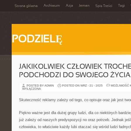
Archiwum
Azja
Jemen
Tagi
Strona główna
Spis Treści
PODZIELĘ
JAKIKOLWIEK CZŁOWIEK TROCHĘ
PODCHODZI DO SWOJEGO ŻYCIA
POSTED BY ADMIN
POSTED ON WRZ - 21 - 2025
MOŻLIWOŚĆ 
WYŁĄCZONA
Skuteczność reklamy zależy od tego, co opisuje oraz jak jest t
Piękno ważne jest dla dużej grupy ludzi, dla co niektórych bardziej
już zależy od naszych predyspozycji no oraz potrzeb. Jednak jeśl
człowieka, to właściwie każdy lubi otaczać się wśród ludzi ładny