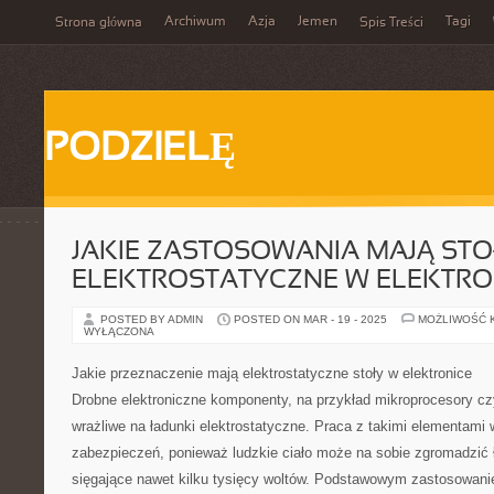
Archiwum
Azja
Jemen
Tagi
Strona główna
Spis Treści
PODZIELĘ
JAKIE ZASTOSOWANIA MAJĄ STO
ELEKTROSTATYCZNE W ELEKTRO
POSTED BY ADMIN
POSTED ON MAR - 19 - 2025
MOŻLIWOŚĆ 
WYŁĄCZONA
Jakie przeznaczenie mają elektrostatyczne stoły w elektronice
Drobne elektroniczne komponenty, na przykład mikroprocesory cz
wrażliwe na ładunki elektrostatyczne. Praca z takimi elementam
zabezpieczeń, ponieważ ludzkie ciało może na sobie zgromadzić 
sięgające nawet kilku tysięcy woltów. Podstawowym zastosowani