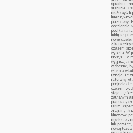
spadkiem mot
stabilnie. D
może być le
intensywnych
porzucony. P
codziennie b
pochłaniania
lubią regula
nowe działan
z konkretny
czasem prze
wysiłku. W p
kryzys. To 
wygasa, a re
widoczne, b
właśnie wte
uznaje, że z
naturalny et
podjęcia decy
czasem wyda
staje się śl
zaufanym alb
pracujących
takim wspar
znajomych 
kluczowe poz
myśleć o zm
lub porażce,
nowej tożsa
są powiązan