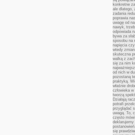
konkretne za
ale dlatego,
zadania redu
poprawia nas
uwagę od nap
nawyk, trzeb
odpowiada n
bywa za słab
sposobu na r
napięcia cz
wtedy zmian
skuteczna pr
walką z zac
się za nim k
najważniejsz
od nich w du
pozostaną te
praktyką. Wi
właśnie drob
człowieka w
tworzą spekt
Działają rac
potrafi przek
przyglądać s
uwagą. To, c
często mówi 
deklarujemy
postanowień.
się prawdziw