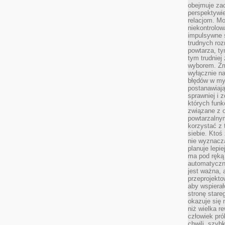
obejmuje zac
perspektywie
relacjom. Mo
niekontrolow
impulsywne 
trudnych ro
powtarza, tym
tym trudniej
wyborem. Zm
wyłącznie na
błędów w my
postanawiają,
sprawniej i 
których funk
związane z o
powtarzalny
korzystać z 
siebie. Ktoś
nie wyznacza
planuje lepi
ma pod ręką 
automatyczn
jest ważna, 
przeprojekto
aby wspiera
stronę stare
okazuje się
niż wielka r
człowiek pró
chwili, szy