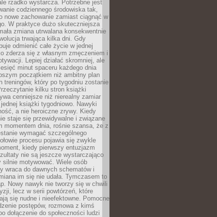
ale rzadko wystarcza. Potrzebne jest
wanie codziennego środowiska tak,
ło nowe zachowanie zamiast ciągnąć w
go. W praktyce dużo skuteczniejsza
 mała zmiana utrwalana konsekwentnie
ewolucja trwająca kilka dni. Gdy
buje odmienić całe życie w jednej
bko zderza się z własnym zmęczeniem i
ywacji. Lepiej działać skromniej, ale
ziesięć minut spaceru każdego dnia
pszym początkiem niż ambitny plan
 treningów, który po tygodniu zostanie
rzeczytanie kilku stron książki
ywa cenniejsze niż nierealny zamiar
 jednej książki tygodniowo. Nawyki
rność, a nie heroiczne zrywy. Kiedy
ie staje się przewidywalne i związane
m momentem dnia, rośnie szansa, że z
stanie wymagać szczególnego
ołowie procesu pojawia się zwykle
moment, kiedy pierwszy entuzjazm
zultaty nie są jeszcze wystarczająco
y silnie motywować. Wiele osób
dy wraca do dawnych schematów i
miana im się nie udała. Tymczasem to
ap. Nowy nawyk nie tworzy się w chwili
zji, lecz w serii powtórzeń, które
ją się nudne i nieefektowne. Pomocne
edzenie postępów, rozmowa z kimś
o dołączenie do społeczności ludzi