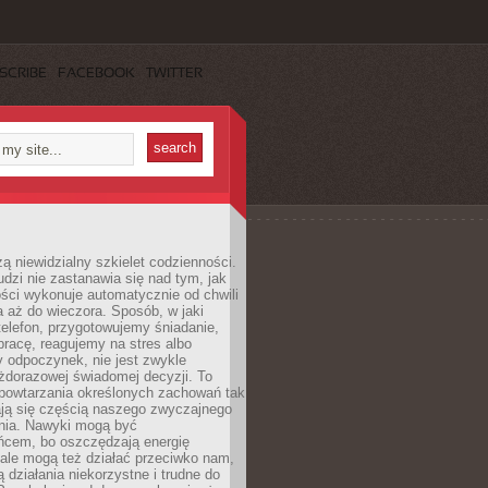
SCRIBE
FACEBOOK
TWITTER
ą niewidzialny szkielet codzienności.
dzi nie zastanawia się nad tym, jak
ści wykonuje automatycznie od chwili
 aż do wieczora. Sposób, w jaki
elefon, przygotowujemy śniadanie,
racę, reagujemy na stres albo
 odpoczynek, nie jest zwykle
żdorazowej świadomej decyzji. To
 powtarzania określonych zachowań tak
ają się częścią naszego zwyczajnego
nia. Nawyki mogą być
ńcem, bo oszczędzają energię
ale mogą też działać przeciwko nam,
ją działania niekorzystne i trudne do