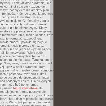
ywacji. Lepiej działać skromniej, ale
ziesięć minut spaceru każdego dnia
pszym początkiem niż ambitny plan
 treningów, który po tygodniu zostanie
rzeczytanie kilku stron książki
ywa cenniejsze niż nierealny zamiar
 jednej książki tygodniowo. Nawyki
rność, a nie heroiczne zrywy. Kiedy
ie staje się przewidywalne i związane
m momentem dnia, rośnie szansa, że z
stanie wymagać szczególnego
ołowie procesu pojawia się zwykle
moment, kiedy pierwszy entuzjazm
zultaty nie są jeszcze wystarczająco
y silnie motywować. Wiele osób
dy wraca do dawnych schematów i
miana im się nie udała. Tymczasem to
ap. Nowy nawyk nie tworzy się w chwili
zji, lecz w serii powtórzeń, które
ją się nudne i nieefektowne. Pomocne
edzenie postępów, rozmowa z kimś
o dołączenie do społeczności ludzi
 nad podobnym celem. Dla niektórych
ciem może być trener, grupa
czy nawet
forum internetowe
ale
ostaje jedno: trzeba nauczyć się
ianie nie jako o pojedynczym sukcesie
 lecz jako o długim procesie budowania
mości. Warto też pamiętać, że nawyki
e z emocjami. Często sięgamy po