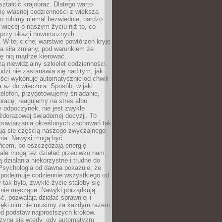
ształcić krajobraz. Dlatego warto
ię własnej codzienności z większą
o robimy niemal bezwiednie, bardzo
więcej o naszym życiu niż to, co
 przy okazji noworocznych
 W tej cichej warstwie powtórzeń kryje
a siła zmiany, pod warunkiem że
ę nią mądrze kierować.
ą niewidzialny szkielet codzienności.
dzi nie zastanawia się nad tym, jak
ści wykonuje automatycznie od chwili
 aż do wieczora. Sposób, w jaki
elefon, przygotowujemy śniadanie,
racę, reagujemy na stres albo
 odpoczynek, nie jest zwykle
żdorazowej świadomej decyzji. To
 powtarzania określonych zachowań tak
ają się częścią naszego zwyczajnego
nia. Nawyki mogą być
ńcem, bo oszczędzają energię
ale mogą też działać przeciwko nam,
ją działania niekorzystne i trudne do
 Psychologia od dawna pokazuje, że
 podejmuje codziennie wszystkiego od
tak było, zwykłe życie stałoby się
lnie męczące. Nawyki porządkują
ć, pozwalają działać sprawniej i
zięki nim nie musimy za każdym razem
od podstaw najprostszych kroków.
zyna się wtedy, gdy automatyzm