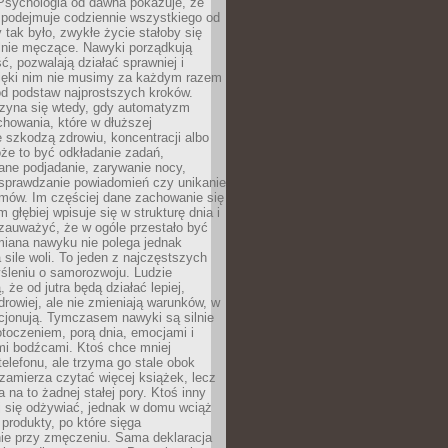
 Psychologia od dawna pokazuje, że
 podejmuje codziennie wszystkiego od
tak było, zwykłe życie stałoby się
lnie męczące. Nawyki porządkują
ć, pozwalają działać sprawniej i
zięki nim nie musimy za każdym razem
od podstaw najprostszych kroków.
zyna się wtedy, gdy automatyzm
howania, które w dłuższej
 szkodzą zdrowiu, koncentracji albo
że to być odkładanie zadań,
ane podjadanie, zarywanie nocy,
sprawdzanie powiadomień czy unikanie
zmów. Im częściej dane zachowanie się
 głębiej wpisuje się w strukturę dnia i
 zauważyć, że w ogóle przestało być
iana nawyku nie polega jednak
 sile woli. To jeden z najczęstszych
śleniu o samorozwoju. Ludzie
 że od jutra będą działać lepiej,
zdrowiej, ale nie zmieniają warunków, w
cjonują. Tymczasem nawyki są silnie
toczeniem, porą dnia, emocjami i
mi bodźcami. Ktoś chce mniej
telefonu, ale trzyma go stale obok
 zamierza czytać więcej książek, lecz
 na to żadnej stałej pory. Ktoś inny
ej się odżywiać, jednak w domu wciąż
produkty, po które sięga
ie przy zmęczeniu. Sama deklaracja