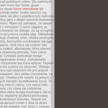
 nad podobnym celem. Dla niektórych
ciem może być trener, grupa
czy nawet
forum internetowe
ale
ostaje jedno: trzeba nauczyć się
ianie nie jako o pojedynczym sukcesie
 lecz jako o długim procesie budowania
mości. Warto też pamiętać, że nawyki
e z emocjami. Często sięgamy po
chowania nie dlatego, że są rozsądne,
 że przynoszą szybką ulgę. Odkładanie
kuje chwilowy stres, słodka przekąska
trój, bezmyślne scrollowanie odciąga
ięcia. Jeśli chce się zmienić taki
a znaleźć alternatywę, która również
a określoną potrzebę. Sam zakaz
y. Człowiek potrzebuje innego
egulowanie emocji, rozładowanie
y odzyskanie poczucia wpływu. Dopiero
a ma szansę się utrzymać. Dlatego
aca nad nawykami nie jest jedynie
howaniem, lecz próbą zrozumienia, co
ryje. Ostatecznie nawyki są jednym z
ych narzędzi kształtowania życia. To
żej mierze zależy, czy nasze cele
orią, czy staną się codzienną
elkie plany bywają inspirujące, ale to
ne, regularne działania przesuwają
 konkretnym kierunku. Nawyki nie
akularnych zmian z dnia na dzień.
zej jak powolny nurt, który z czasem