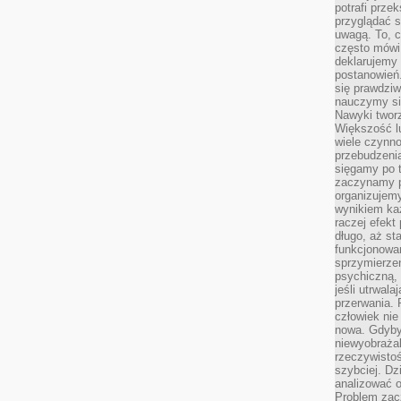
potrafi przek
przyglądać s
uwagą. To, c
często mówi 
deklarujemy
postanowień.
się prawdziw
nauczymy si
Nawyki tworz
Większość lu
wiele czynno
przebudzenia
sięgamy po t
zaczynamy p
organizujemy
wynikiem ka
raczej efekt
długo, aż st
funkcjonowa
sprzymierze
psychiczną, 
jeśli utrwala
przerwania.
człowiek nie
nowa. Gdyby 
niewyobraża
rzeczywistoś
szybciej. D
analizować 
Problem zac