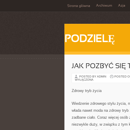
Archiwum
Azja
Strona główna
PODZIELĘ
JAK POZBYĆ SIĘ
POSTED BY ADMIN
POSTED ON 
WYŁĄCZONA
Zdrowy tryb życia
Wiedzenie zdrowego stylu życia, 
włada nawet moda na zdrowy tryb ż
zadbane ciało. Coraz więcej osób 
niezwykle duży, w związku z tym k