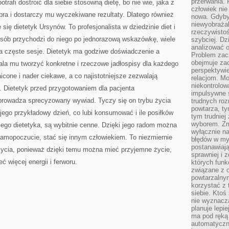
przerwania.
trafi dostroić dla siebie stosowną dietę, bo nie wie, jaka z
człowiek nie
dobra i dostarczy mu wyczekiwane rezultaty. Dlatego również
nowa. Gdyby 
niewyobraża
się dietetyk Ursynów. To profesjonalista w dziedzinie diet i
rzeczywistoś
sób przychodzi do niego po jednorazową wskazówkę, wiele
szybciej. D
analizować 
a częste sesje. Dietetyk ma godziwe doświadczenie a
Problem zac
obejmuje zac
ala mu tworzyć konkretne i rzeczowe jadłospisy dla każdego
perspektywie
icone i nader ciekawe, a co najistotniejsze zezwalają
relacjom. Mo
niekontrolow
. Dietetyk przed przygotowaniem dla pacjenta
impulsywne 
prowadza sprecyzowany wywiad. Tyczy się on trybu życia
trudnych ro
powtarza, tym
 jego przykładowy dzień, co lubi konsumować i ile posiłków
tym trudniej
wyborem. Zm
ego dietetyka, są wybitnie cenne. Dzięki jego radom można
wyłącznie na
samopoczucie, stać się innym człowiekiem. To niezmiernie
błędów w my
postanawiają,
życia, ponieważ dzięki temu można mieć przyjemne życie,
sprawniej i 
ć więcej energii i ferworu.
których funk
związane z o
powtarzalny
korzystać z 
siebie. Ktoś
nie wyznacza
planuje lepi
ma pod ręką 
automatyczn