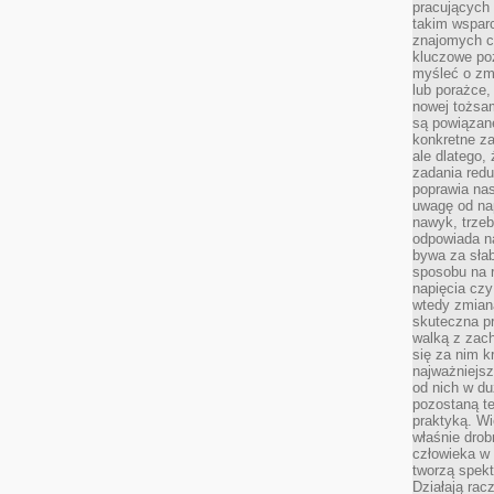
pracujących
takim wspar
znajomych 
kluczowe poz
myśleć o zm
lub porażce,
nowej tożsa
są powiązan
konkretne za
ale dlatego,
zadania redu
poprawia nas
uwagę od nap
nawyk, trzeb
odpowiada n
bywa za słab
sposobu na r
napięcia cz
wtedy zmian
skuteczna pr
walką z zac
się za nim k
najważniejsz
od nich w du
pozostaną te
praktyką. Wi
właśnie drob
człowieka w
tworzą spekt
Działają rac