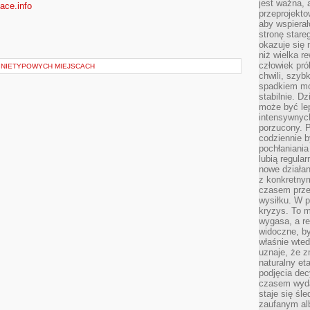
jest ważna, 
ace.info
przeprojekto
aby wspiera
stronę stare
okazuje się
niż wielka r
człowiek pró
 NIETYPOWYCH MIEJSCACH
chwili, szy
spadkiem mot
stabilnie. D
może być le
intensywnych
porzucony. P
codziennie b
pochłaniania
lubią regula
nowe działan
z konkretny
czasem prze
wysiłku. W p
kryzys. To 
wygasa, a re
widoczne, b
właśnie wte
uznaje, że z
naturalny et
podjęcia decy
czasem wyda
staje się śl
zaufanym alb