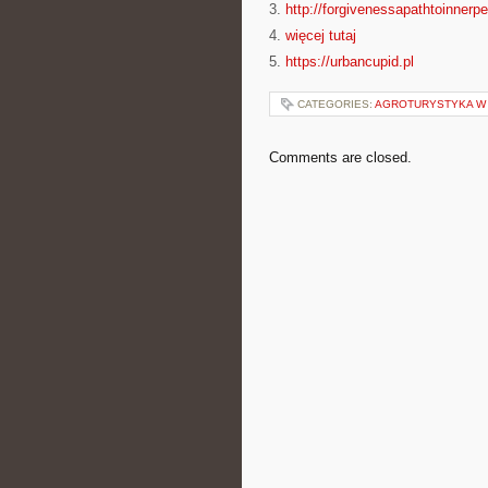
3.
http://forgivenessapathtoinnerpe
4.
więcej tutaj
5.
https://urbancupid.pl
CATEGORIES:
AGROTURYSTYKA W
Comments are closed.