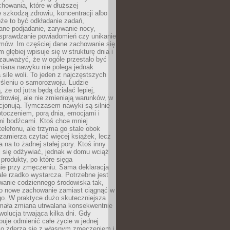
howania, które w dłuższej
 szkodzą zdrowiu, koncentracji albo
że to być odkładanie zadań,
ane podjadanie, zarywanie nocy,
sprawdzanie powiadomień czy unikanie
zmów. Im częściej dane zachowanie się
 głębiej wpisuje się w strukturę dnia i
 zauważyć, że w ogóle przestało być
iana nawyku nie polega jednak
 sile woli. To jeden z najczęstszych
śleniu o samorozwoju. Ludzie
 że od jutra będą działać lepiej,
zdrowiej, ale nie zmieniają warunków, w
cjonują. Tymczasem nawyki są silnie
toczeniem, porą dnia, emocjami i
mi bodźcami. Ktoś chce mniej
telefonu, ale trzyma go stale obok
 zamierza czytać więcej książek, lecz
 na to żadnej stałej pory. Ktoś inny
ej się odżywiać, jednak w domu wciąż
produkty, po które sięga
ie przy zmęczeniu. Sama deklaracja
ale rzadko wystarcza. Potrzebne jest
wanie codziennego środowiska tak,
ło nowe zachowanie zamiast ciągnąć w
go. W praktyce dużo skuteczniejsza
 mała zmiana utrwalana konsekwentnie
ewolucja trwająca kilka dni. Gdy
buje odmienić całe życie w jednej
bko zderza się z własnym zmęczeniem i