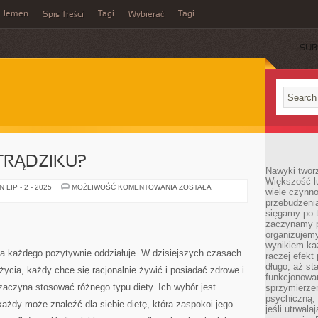
Jemen
Tagi
Tagi
Spis Treści
Wybierać
SUB
 TRĄDZIKU?
Nawyki tworz
Większość lu
JAK
LIP - 2 - 2025
MOŻLIWOŚĆ KOMENTOWANIA
ZOSTAŁA
wiele czynno
POZBYĆ
przebudzenia
SIĘ
TRĄDZIKU?
sięgamy po t
zaczynamy p
organizujemy
wynikiem ka
na każdego pozytywnie oddziałuje. W dzisiejszych czasach
raczej efekt
długo, aż st
ycia, każdy chce się racjonalnie żywić i posiadać zdrowe i
funkcjonowa
zaczyna stosować różnego typu diety. Ich wybór jest
sprzymierze
psychiczną, 
ażdy może znaleźć dla siebie dietę, która zaspokoi jego
jeśli utrwala