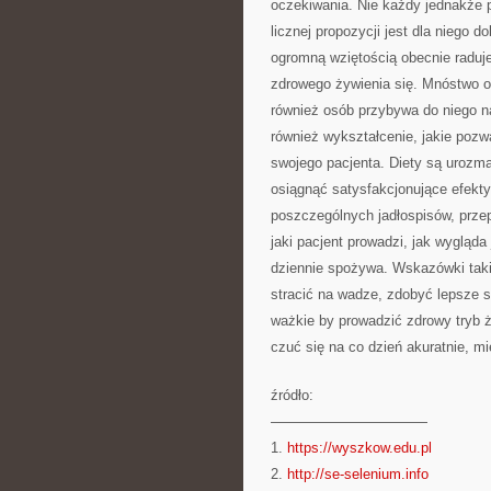
oczekiwania. Nie każdy jednakże po
licznej propozycji jest dla niego 
ogromną wziętością obecnie raduje 
zdrowego żywienia się. Mnóstwo o
również osób przybywa do niego n
również wykształcenie, jakie pozw
swojego pacjenta. Diety są urozma
osiągnąć satysfakcjonujące efekty
poszczególnych jadłospisów, prze
jaki pacjent prowadzi, jak wygląda
dziennie spożywa. Wskazówki taki
stracić na wadze, zdobyć lepsze 
ważkie by prowadzić zdrowy tryb 
czuć się na co dzień akuratnie, mie
źródło:
———————————
1.
https://wyszkow.edu.pl
2.
http://se-selenium.info