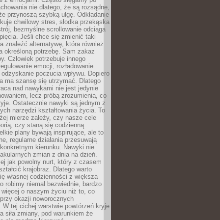
chowania nie dlatego, że są rozsądne,
 że przynoszą szybką ulgę. Odkładanie
kuje chwilowy stres, słodka przekąska
trój, bezmyślne scrollowanie odciąga
ięcia. Jeśli chce się zmienić taki
a znaleźć alternatywę, która również
a określoną potrzebę. Sam zakaz
y. Człowiek potrzebuje innego
egulowanie emocji, rozładowanie
y odzyskanie poczucia wpływu. Dopiero
a ma szansę się utrzymać. Dlatego
aca nad nawykami nie jest jedynie
howaniem, lecz próbą zrozumienia, co
ryje. Ostatecznie nawyki są jednym z
ych narzędzi kształtowania życia. To
żej mierze zależy, czy nasze cele
orią, czy staną się codzienną
elkie plany bywają inspirujące, ale to
ne, regularne działania przesuwają
 konkretnym kierunku. Nawyki nie
akularnych zmian z dnia na dzień.
zej jak powolny nurt, który z czasem
ształcić krajobraz. Dlatego warto
ię własnej codzienności z większą
o robimy niemal bezwiednie, bardzo
więcej o naszym życiu niż to, co
 przy okazji noworocznych
 W tej cichej warstwie powtórzeń kryje
a siła zmiany, pod warunkiem że