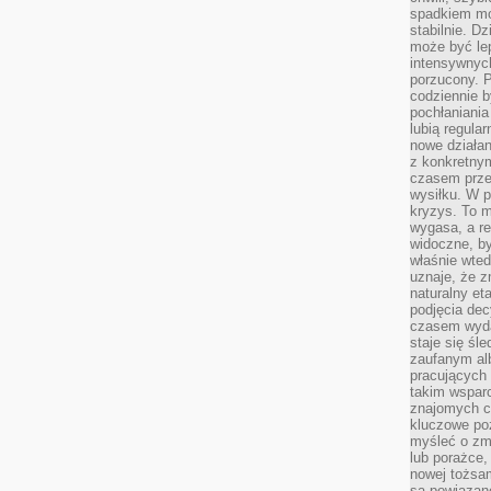
spadkiem mot
stabilnie. D
może być le
intensywnych
porzucony. P
codziennie b
pochłaniania
lubią regula
nowe działan
z konkretny
czasem prze
wysiłku. W p
kryzys. To 
wygasa, a re
widoczne, b
właśnie wte
uznaje, że z
naturalny et
podjęcia decy
czasem wyda
staje się śl
zaufanym alb
pracujących
takim wspar
znajomych 
kluczowe poz
myśleć o zm
lub porażce,
nowej tożsa
są powiązan