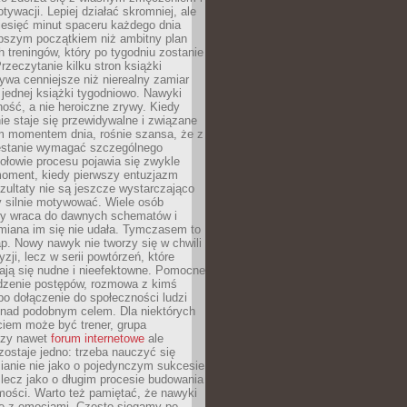
ywacji. Lepiej działać skromniej, ale
ziesięć minut spaceru każdego dnia
pszym początkiem niż ambitny plan
 treningów, który po tygodniu zostanie
rzeczytanie kilku stron książki
ywa cenniejsze niż nierealny zamiar
 jednej książki tygodniowo. Nawyki
rność, a nie heroiczne zrywy. Kiedy
ie staje się przewidywalne i związane
m momentem dnia, rośnie szansa, że z
stanie wymagać szczególnego
ołowie procesu pojawia się zwykle
moment, kiedy pierwszy entuzjazm
zultaty nie są jeszcze wystarczająco
y silnie motywować. Wiele osób
dy wraca do dawnych schematów i
miana im się nie udała. Tymczasem to
ap. Nowy nawyk nie tworzy się w chwili
zji, lecz w serii powtórzeń, które
ją się nudne i nieefektowne. Pomocne
edzenie postępów, rozmowa z kimś
o dołączenie do społeczności ludzi
 nad podobnym celem. Dla niektórych
ciem może być trener, grupa
czy nawet
forum internetowe
ale
ostaje jedno: trzeba nauczyć się
ianie nie jako o pojedynczym sukcesie
 lecz jako o długim procesie budowania
mości. Warto też pamiętać, że nawyki
e z emocjami. Często sięgamy po