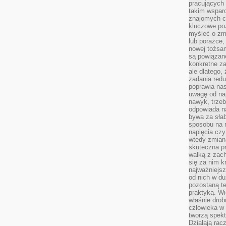
pracujących
takim wspar
znajomych 
kluczowe poz
myśleć o zm
lub porażce,
nowej tożsa
są powiązan
konkretne za
ale dlatego,
zadania redu
poprawia nas
uwagę od nap
nawyk, trzeb
odpowiada n
bywa za słab
sposobu na r
napięcia cz
wtedy zmian
skuteczna pr
walką z zac
się za nim k
najważniejsz
od nich w du
pozostaną te
praktyką. Wi
właśnie drob
człowieka w
tworzą spekt
Działają rac