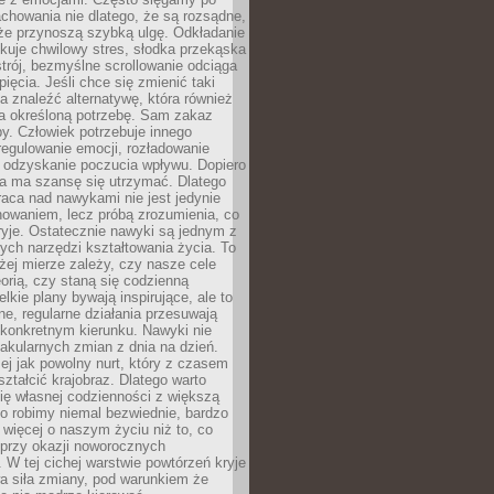
chowania nie dlatego, że są rozsądne,
 że przynoszą szybką ulgę. Odkładanie
kuje chwilowy stres, słodka przekąska
trój, bezmyślne scrollowanie odciąga
ięcia. Jeśli chce się zmienić taki
a znaleźć alternatywę, która również
a określoną potrzebę. Sam zakaz
y. Człowiek potrzebuje innego
egulowanie emocji, rozładowanie
y odzyskanie poczucia wpływu. Dopiero
a ma szansę się utrzymać. Dlatego
aca nad nawykami nie jest jedynie
howaniem, lecz próbą zrozumienia, co
ryje. Ostatecznie nawyki są jednym z
ych narzędzi kształtowania życia. To
żej mierze zależy, czy nasze cele
orią, czy staną się codzienną
elkie plany bywają inspirujące, ale to
ne, regularne działania przesuwają
 konkretnym kierunku. Nawyki nie
akularnych zmian z dnia na dzień.
zej jak powolny nurt, który z czasem
ształcić krajobraz. Dlatego warto
ię własnej codzienności z większą
o robimy niemal bezwiednie, bardzo
więcej o naszym życiu niż to, co
 przy okazji noworocznych
 W tej cichej warstwie powtórzeń kryje
a siła zmiany, pod warunkiem że