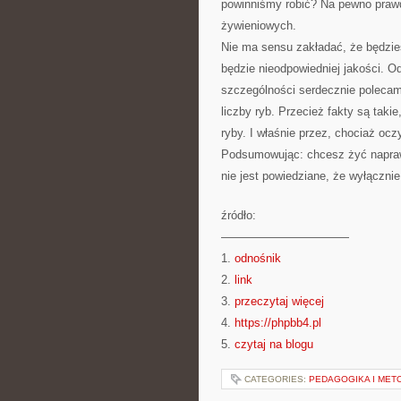
powinniśmy robić? Na pewno praw
żywieniowych.
Nie ma sensu zakładać, że będzies
będzie nieodpowiedniej jakości. O
szczególności serdecznie poleca
liczby ryb. Przecież fakty są taki
ryby. I właśnie przez, chociaż oc
Podsumowując: chcesz żyć naprawd
nie jest powiedziane, że wyłączni
źródło:
———————————
1.
odnośnik
2.
link
3.
przeczytaj więcej
4.
https://phpbb4.pl
5.
czytaj na blogu
CATEGORIES:
PEDAGOGIKA I MET