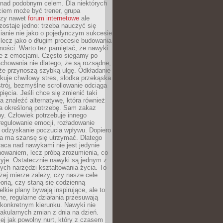
 nad podobnym celem. Dla niektórych
ciem może być trener, grupa
czy nawet
forum internetowe
ale
ostaje jedno: trzeba nauczyć się
ianie nie jako o pojedynczym sukcesie
 lecz jako o długim procesie budowania
mości. Warto też pamiętać, że nawyki
e z emocjami. Często sięgamy po
chowania nie dlatego, że są rozsądne,
 że przynoszą szybką ulgę. Odkładanie
kuje chwilowy stres, słodka przekąska
trój, bezmyślne scrollowanie odciąga
ięcia. Jeśli chce się zmienić taki
a znaleźć alternatywę, która również
a określoną potrzebę. Sam zakaz
y. Człowiek potrzebuje innego
egulowanie emocji, rozładowanie
y odzyskanie poczucia wpływu. Dopiero
a ma szansę się utrzymać. Dlatego
aca nad nawykami nie jest jedynie
howaniem, lecz próbą zrozumienia, co
ryje. Ostatecznie nawyki są jednym z
ych narzędzi kształtowania życia. To
żej mierze zależy, czy nasze cele
orią, czy staną się codzienną
elkie plany bywają inspirujące, ale to
ne, regularne działania przesuwają
 konkretnym kierunku. Nawyki nie
akularnych zmian z dnia na dzień.
zej jak powolny nurt, który z czasem