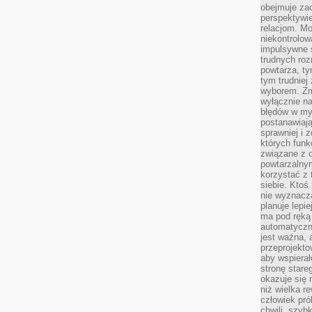
obejmuje zac
perspektywie
relacjom. Mo
niekontrolow
impulsywne 
trudnych ro
powtarza, tym
tym trudniej
wyborem. Zm
wyłącznie na
błędów w my
postanawiają,
sprawniej i 
których funk
związane z o
powtarzalny
korzystać z 
siebie. Ktoś
nie wyznacza
planuje lepi
ma pod ręką 
automatyczn
jest ważna, 
przeprojekto
aby wspiera
stronę stare
okazuje się
niż wielka r
człowiek pró
chwili, szy