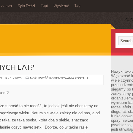
Jemen
Tagi
Tagi
Spis Treści
Wybierać
SUB
NYCH LAT?
Nawyki tworz
Większość lu
JAK
LIP - 1 - 2025
MOŻLIWOŚĆ KOMENTOWANIA
ZOSTAŁA
wiele czynno
DOŻYĆ
przebudzenia
PÓŹNYCH
LAT?
sięgamy po t
esem?
zaczynamy p
organizujemy
wynikiem ka
że starość to nie radość, to jednak jeśli nie chorujemy na
raczej efekt
długo, aż st
ędziwego wieku. Naturalnie wiele zależy nie od nas, a od
funkcjonowa
t taka, że taka osoba, która dba o siebie, znacząco
sprzymierze
psychiczną, 
aśnie dożyć nawet setki. Dobrze, co w takim razie
jeśli utrwala