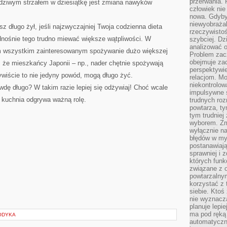
przerwania.
dziwym strzałem w dziesiątkę jest zmiana nawyków
człowiek nie
nowa. Gdyby 
niewyobraża
z długo żył, jeśli najzwyczajniej Twoja codzienna dieta
rzeczywistoś
dnośnie tego trudno miewać większe wątpliwości. W
szybciej. D
analizować 
m wszystkim zainteresowanym spożywanie dużo większej
Problem zac
obejmuje zac
e, że mieszkańcy Japonii – np., nader chętnie spożywają
perspektywie
zywiście to nie jedyny powód, mogą długo żyć.
relacjom. Mo
niekontrolow
ę długo? W takim razie lepiej się odżywiaj! Choć wcale
impulsywne 
e kuchnia odgrywa ważną rolę.
trudnych ro
powtarza, tym
tym trudniej
wyborem. Zm
wyłącznie na
błędów w my
postanawiają,
sprawniej i 
których funk
związane z o
powtarzalny
korzystać z 
siebie. Ktoś
nie wyznacza
planuje lepi
ma pod ręką 
ODYKA
automatyczn