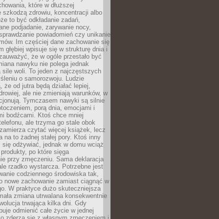
howania, które w dłuższej
 szkodzą zdrowiu, koncentracji albo
że to być odkładanie zadań,
ane podjadanie, zarywanie nocy,
sprawdzanie powiadomień czy unikanie
zmów. Im częściej dane zachowanie się
 głębiej wpisuje się w strukturę dnia i
 zauważyć, że w ogóle przestało być
iana nawyku nie polega jednak
 sile woli. To jeden z najczęstszych
śleniu o samorozwoju. Ludzie
 że od jutra będą działać lepiej,
zdrowiej, ale nie zmieniają warunków, w
cjonują. Tymczasem nawyki są silnie
toczeniem, porą dnia, emocjami i
mi bodźcami. Ktoś chce mniej
telefonu, ale trzyma go stale obok
 zamierza czytać więcej książek, lecz
 na to żadnej stałej pory. Ktoś inny
ej się odżywiać, jednak w domu wciąż
produkty, po które sięga
ie przy zmęczeniu. Sama deklaracja
ale rzadko wystarcza. Potrzebne jest
wanie codziennego środowiska tak,
ło nowe zachowanie zamiast ciągnąć w
go. W praktyce dużo skuteczniejsza
 mała zmiana utrwalana konsekwentnie
ewolucja trwająca kilka dni. Gdy
buje odmienić całe życie w jednej
bko zderza się z własnym zmęczeniem i