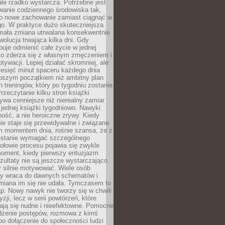
ale rzadko wystarcza. Potrzebne jest
wanie codziennego środowiska tak,
ło nowe zachowanie zamiast ciągnąć w
go. W praktyce dużo skuteczniejsza
 mała zmiana utrwalana konsekwentnie
ewolucja trwająca kilka dni. Gdy
buje odmienić całe życie w jednej
bko zderza się z własnym zmęczeniem i
ywacji. Lepiej działać skromniej, ale
ziesięć minut spaceru każdego dnia
pszym początkiem niż ambitny plan
 treningów, który po tygodniu zostanie
rzeczytanie kilku stron książki
ywa cenniejsze niż nierealny zamiar
 jednej książki tygodniowo. Nawyki
rność, a nie heroiczne zrywy. Kiedy
ie staje się przewidywalne i związane
m momentem dnia, rośnie szansa, że z
stanie wymagać szczególnego
ołowie procesu pojawia się zwykle
moment, kiedy pierwszy entuzjazm
zultaty nie są jeszcze wystarczająco
y silnie motywować. Wiele osób
dy wraca do dawnych schematów i
miana im się nie udała. Tymczasem to
ap. Nowy nawyk nie tworzy się w chwili
zji, lecz w serii powtórzeń, które
ją się nudne i nieefektowne. Pomocne
edzenie postępów, rozmowa z kimś
o dołączenie do społeczności ludzi