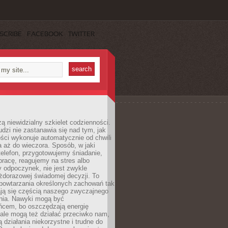
SCRIBE
FACEBOOK
TWITTER
ą niewidzialny szkielet codzienności.
dzi nie zastanawia się nad tym, jak
ści wykonuje automatycznie od chwili
 aż do wieczora. Sposób, w jaki
elefon, przygotowujemy śniadanie,
racę, reagujemy na stres albo
 odpoczynek, nie jest zwykle
żdorazowej świadomej decyzji. To
 powtarzania określonych zachowań tak
ają się częścią naszego zwyczajnego
nia. Nawyki mogą być
ńcem, bo oszczędzają energię
ale mogą też działać przeciwko nam,
ją działania niekorzystne i trudne do