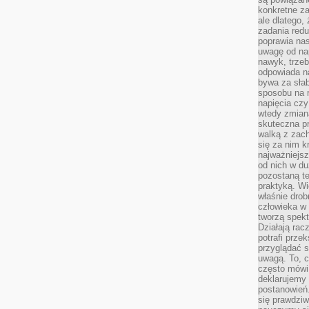
konkretne za
ale dlatego,
zadania redu
poprawia nas
uwagę od nap
nawyk, trzeb
odpowiada n
bywa za słab
sposobu na r
napięcia cz
wtedy zmian
skuteczna pr
walką z zac
się za nim k
najważniejsz
od nich w du
pozostaną te
praktyką. Wi
właśnie drob
człowieka w
tworzą spekt
Działają rac
potrafi przek
przyglądać s
uwagą. To, c
często mówi 
deklarujemy
postanowień.
się prawdziw