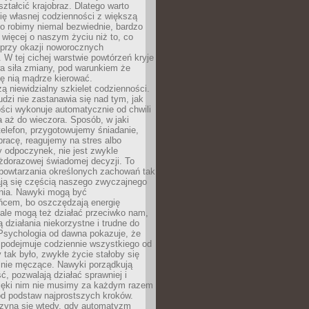
ształcić krajobraz. Dlatego warto
ię własnej codzienności z większą
o robimy niemal bezwiednie, bardzo
więcej o naszym życiu niż to, co
 przy okazji noworocznych
 W tej cichej warstwie powtórzeń kryje
a siła zmiany, pod warunkiem że
ę nią mądrze kierować.
ą niewidzialny szkielet codzienności.
dzi nie zastanawia się nad tym, jak
ści wykonuje automatycznie od chwili
 aż do wieczora. Sposób, w jaki
elefon, przygotowujemy śniadanie,
racę, reagujemy na stres albo
 odpoczynek, nie jest zwykle
żdorazowej świadomej decyzji. To
 powtarzania określonych zachowań tak
ają się częścią naszego zwyczajnego
nia. Nawyki mogą być
ńcem, bo oszczędzają energię
ale mogą też działać przeciwko nam,
ją działania niekorzystne i trudne do
 Psychologia od dawna pokazuje, że
 podejmuje codziennie wszystkiego od
tak było, zwykłe życie stałoby się
lnie męczące. Nawyki porządkują
ć, pozwalają działać sprawniej i
zięki nim nie musimy za każdym razem
od podstaw najprostszych kroków.
zyna się wtedy, gdy automatyzm