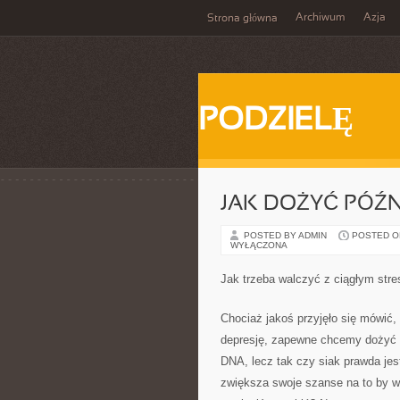
Archiwum
Azja
Strona główna
PODZIELĘ
JAK DOŻYĆ PÓŹ
POSTED BY ADMIN
POSTED ON 
WYŁĄCZONA
Jak trzeba walczyć z ciągłym str
Chociaż jakoś przyjęło się mówić, 
depresję, zapewne chcemy dożyć s
DNA, lecz tak czy siak prawda jes
zwiększa swoje szanse na to by wł