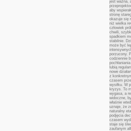
jest ważna, 
przeprojekto
aby wspiera
stronę stare
okazuje się
niż wielka r
człowiek pró
chwili, szy
spadkiem mot
stabilnie. D
może być le
intensywnych
porzucony. P
codziennie b
pochłaniania
lubią regula
nowe działan
z konkretny
czasem prze
wysiłku. W p
kryzys. To 
wygasa, a re
widoczne, b
właśnie wte
uznaje, że z
naturalny et
podjęcia decy
czasem wyda
staje się śl
zaufanym alb