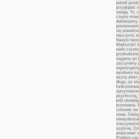
potrafi przek
przyglądać s
uwagą. To, c
często mówi 
deklarujemy
postanowień.
się prawdziw
nauczymy si
Nawyki tworz
Większość lu
wiele czynno
przebudzenia
sięgamy po t
zaczynamy p
organizujemy
wynikiem ka
raczej efekt
długo, aż st
funkcjonowa
sprzymierze
psychiczną, 
jeśli utrwala
przerwania.
człowiek nie
nowa. Gdyby 
niewyobraża
rzeczywistoś
szybciej. D
analizować 
Problem zac