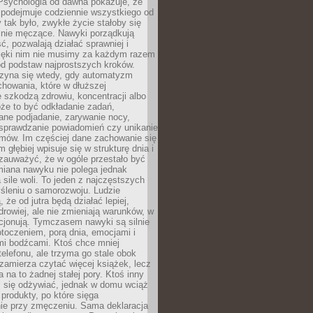
 Psychologia od dawna pokazuje, że
 podejmuje codziennie wszystkiego od
tak było, zwykłe życie stałoby się
lnie męczące. Nawyki porządkują
ć, pozwalają działać sprawniej i
zięki nim nie musimy za każdym razem
od podstaw najprostszych kroków.
zyna się wtedy, gdy automatyzm
howania, które w dłuższej
 szkodzą zdrowiu, koncentracji albo
że to być odkładanie zadań,
ane podjadanie, zarywanie nocy,
sprawdzanie powiadomień czy unikanie
zmów. Im częściej dane zachowanie się
 głębiej wpisuje się w strukturę dnia i
 zauważyć, że w ogóle przestało być
iana nawyku nie polega jednak
 sile woli. To jeden z najczęstszych
śleniu o samorozwoju. Ludzie
 że od jutra będą działać lepiej,
zdrowiej, ale nie zmieniają warunków, w
cjonują. Tymczasem nawyki są silnie
toczeniem, porą dnia, emocjami i
mi bodźcami. Ktoś chce mniej
telefonu, ale trzyma go stale obok
 zamierza czytać więcej książek, lecz
 na to żadnej stałej pory. Ktoś inny
ej się odżywiać, jednak w domu wciąż
produkty, po które sięga
ie przy zmęczeniu. Sama deklaracja