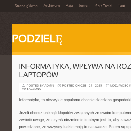
Archiwum
Azja
Jemen
Tagi
Strona główna
Spis Treści
PODZIELĘ
INFORMATYKA, WPŁYWA NA RO
LAPTOPÓW
POSTED BY ADMIN
POSTED ON CZE - 27 - 2025
MOŻLIWOŚĆ 
WYŁĄCZONA
Informatyka, to niezwykle popularna obecnie dziedzina gospodark
Jeżeli chcesz uniknąć kłopotów związanych ze swoim komputerem
zwrócić uwagę, że czymś niezmiernie istotnym jest to, aby zawsze
powiedziane, że wszyscy ludzie mają to na uwadze. Potem są spor