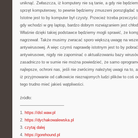
uniknąć. Zwłaszcza, iż komputery nie są tanie, a gdy nie będziem
sprzęt komputerowy, to pewnie będziemy zmuszeni porozglądać
Istotne jest to by komputer był czysty. Przecież trzeba przeczyś
gdy wchodzi w grę laptop, bardzo dobrym rozwiązaniem jest chło
Właśnie dzięki takiej podstawce będziemy mogli sprawić, że komp
nagrzewał. Także musimy zwracać sporo większą uwagę na wszel
antywirusowej. A więc czymś naprawdę istotnym jest to by pobra
antywirusowe, nigdy nie zapominać o aktualizowaniu bazy wirusów
zasadniczo to w sumie nie można powiedzieć, że samo oprogramo
najlepsze, ochroni nas, jeśli nie zwrócimy należytej uwagi na to, 
iż przyjmowanie od całkowicie nieznajomych ludzi plików to coś 
tego trudno mieć jakieś wątpliwości.
źródło:
———————————
1.
https://dsl.waw.pl
2.
https://dychakowalewska.pl
3.
czytaj dalej
4.
https://gorehound.pl