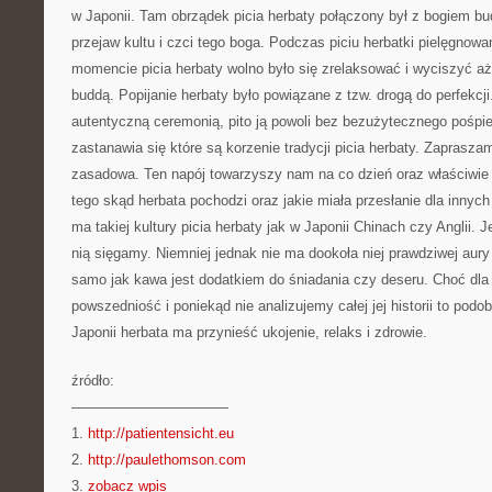
w Japonii. Tam obrządek picia herbaty połączony był z bogiem bud
przejaw kultu i czci tego boga. Podczas piciu herbatki pielęgnow
momencie picia herbaty wolno było się zrelaksować i wyciszyć aż
buddą. Popijanie herbaty było powiązane z tzw. drogą do perfekcji.
autentyczną ceremonią, pito ją powoli bez bezużytecznego pośpiec
zastanawia się które są korzenie tradycji picia herbaty. Zapras
zasadowa. Ten napój towarzyszy nam na co dzień oraz właściwie
tego skąd herbata pochodzi oraz jakie miała przesłanie dla innych
ma takiej kultury picia herbaty jak w Japonii Chinach czy Anglii. 
nią sięgamy. Niemniej jednak nie ma dookoła niej prawdziwej aury
samo jak kawa jest dodatkiem do śniadania czy deseru. Choć dla 
powszedniość i poniekąd nie analizujemy całej jej historii to podo
Japonii herbata ma przynieść ukojenie, relaks i zdrowie.
źródło:
———————————
1.
http://patientensicht.eu
2.
http://paulethomson.com
3.
zobacz wpis