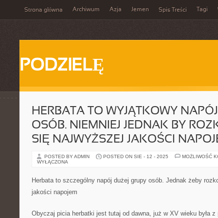
Archiwum
Azja
Jemen
Tagi
Strona główna
Spis Treści
PODZIELĘ
HERBATA TO WYJĄTKOWY NAPÓJ
OSÓB. NIEMNIEJ JEDNAK BY R
SIĘ NAJWYŻSZEJ JAKOŚCI NAPO
POSTED BY ADMIN
POSTED ON SIE - 12 - 2025
MOŻLIWOŚĆ 
WYŁĄCZONA
Herbata to szczególny napój dużej grupy osób. Jednak żeby roz
jakości napojem
Obyczaj picia herbatki jest tutaj od dawna, już w XV wieku była z