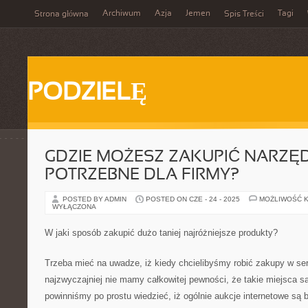
Archiwum
Azja
Jemen
Tagi
Strona główna
Spis Treści
PODZIELĘ
GDZIE MOŻESZ ZAKUPIĆ NARZĘ
POTRZEBNE DLA FIRMY?
POSTED BY ADMIN
POSTED ON CZE - 24 - 2025
MOŻLIWOŚĆ 
WYŁĄCZONA
W jaki sposób zakupić dużo taniej najróżniejsze produkty?
Trzeba mieć na uwadze, iż kiedy chcielibyśmy robić zakupy w se
najzwyczajniej nie mamy całkowitej pewności, że takie miejsca s
powinniśmy po prostu wiedzieć, iż ogólnie aukcje internetowe są