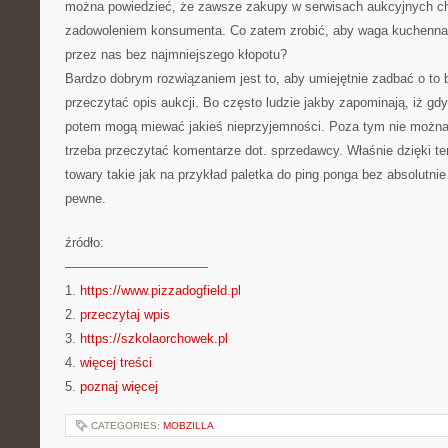
można powiedzieć, że zawsze zakupy w serwisach aukcyjnych ch
zadowoleniem konsumenta. Co zatem zrobić, aby waga kuchenna, 
przez nas bez najmniejszego kłopotu?
Bardzo dobrym rozwiązaniem jest to, aby umiejętnie zadbać o to 
przeczytać opis aukcji. Bo często ludzie jakby zapominają, iż gd
potem mogą miewać jakieś nieprzyjemności. Poza tym nie można
trzeba przeczytać komentarze dot. sprzedawcy. Właśnie dzięki t
towary takie jak na przykład paletka do ping ponga bez absolutni
pewne.
źródło:
———————————
1.
https://www.pizzadogfield.pl
2.
przeczytaj wpis
3.
https://szkolaorchowek.pl
4.
więcej treści
5.
poznaj więcej
CATEGORIES:
MOBZILLA