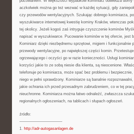
pucowaniem. W większości wypadków kominiarz odwiedza domy c
aczkolwiek można go też wezwać w każdej sytuacji, gdy zaniepo
czy przewodów wentylacyjnych. Szukając dobrego kominiarza, p
wyszukiwarce internetowej kwestię kominy Kraków, wtenczas poka
tej okolicy. Jeżeli kogoś zaś intryguje czyszczenie kominów Myśle
napisać w wyszukiwarce. Pucowanie kominów w tej ofercie, jest ba
Kominiarz dzięki niezbędnemu sprzętowi, migiem i funkcjonalnie 
przewody wentylacyjne, po największej części komin. Przetestuje
ogrzewającego i oczyści go w razie konieczności. Usługi kominiar
korzyści jakie to ze sobą niesie dla klienta, są nieocenione. Właś
telefonuje po kominiarza, może spać bez problemu i bezpiecznie,
niego w pełni sprawdzony. Kominiarze są banalnie rozpoznawalni, 
jakie ochrania ich przed przesadnym zabrudzeniem, co w tej prac
nieuchronne. Kominiarza można łatwo odnaleźć, zwłaszcza szukaj
regionalnych ogłoszeniach, na tablicach i słupach ogłoszeń.
źródło:
———————————
1.
http://adr-autogasanlagen.de