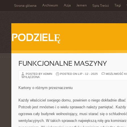
Archiwum
Azja
Jemen
Tagi
Strona główna
Spis Treści
PODZIELĘ
FUNKCJONALNE MASZYNY
POSTED BY ADMIN
POSTED ON LIP - 12 - 2025
MOŻLIWOŚĆ 
WYŁĄCZONA
Kartony o różnym przeznaczeniu
Każdy właściciel swojego domu, powinien o niego dokładnie dbać
Potrzeb jest mnóstwo i o wielu sprawach należy pamiętać. Każdy
ogrzewa cały budynek wolnostojący, musi starać się o schludnoś
wentylacyjnych. W takich sprawach największą rolę gra kominiarz,