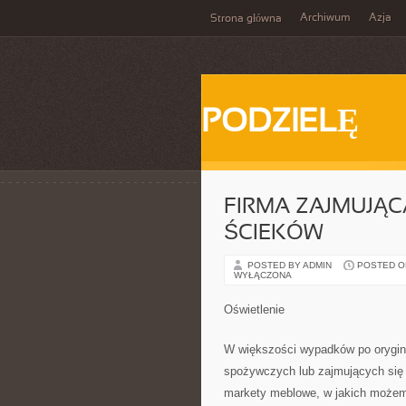
Archiwum
Azja
Strona główna
PODZIELĘ
FIRMA ZAJMUJĄC
ŚCIEKÓW
POSTED BY ADMIN
POSTED ON 
WYŁĄCZONA
Oświetlenie
W większości wypadków po orygin
spożywczych lub zajmujących się w
markety meblowe, w jakich możemy