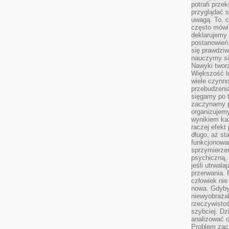
potrafi przek
przyglądać s
uwagą. To, c
często mówi 
deklarujemy
postanowień.
się prawdziw
nauczymy si
Nawyki tworz
Większość lu
wiele czynno
przebudzenia
sięgamy po t
zaczynamy p
organizujemy
wynikiem ka
raczej efekt
długo, aż st
funkcjonowa
sprzymierze
psychiczną, 
jeśli utrwala
przerwania.
człowiek nie
nowa. Gdyby 
niewyobraża
rzeczywistoś
szybciej. D
analizować 
Problem zac