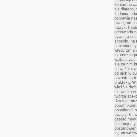
konkretne za
ale dlatego,
zadania redu
poprawia nas
uwagę od nap
nawyk, trzeb
odpowiada n
bywa za słab
sposobu na r
napięcia cz
wtedy zmian
skuteczna pr
walką z zac
się za nim k
najważniejsz
od nich w du
pozostaną te
praktyką. Wi
właśnie drob
człowieka w
tworzą spekt
Działają rac
potrafi przek
przyglądać s
uwagą. To, c
często mówi 
deklarujemy
postanowień.
się prawdziw