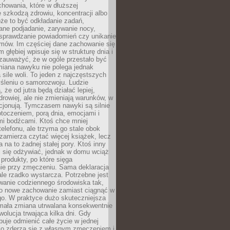
howania, które w dłuższej
 szkodzą zdrowiu, koncentracji albo
że to być odkładanie zadań,
ane podjadanie, zarywanie nocy,
sprawdzanie powiadomień czy unikanie
zmów. Im częściej dane zachowanie się
 głębiej wpisuje się w strukturę dnia i
 zauważyć, że w ogóle przestało być
iana nawyku nie polega jednak
 sile woli. To jeden z najczęstszych
śleniu o samorozwoju. Ludzie
 że od jutra będą działać lepiej,
zdrowiej, ale nie zmieniają warunków, w
cjonują. Tymczasem nawyki są silnie
toczeniem, porą dnia, emocjami i
mi bodźcami. Ktoś chce mniej
telefonu, ale trzyma go stale obok
 zamierza czytać więcej książek, lecz
 na to żadnej stałej pory. Ktoś inny
ej się odżywiać, jednak w domu wciąż
produkty, po które sięga
ie przy zmęczeniu. Sama deklaracja
ale rzadko wystarcza. Potrzebne jest
wanie codziennego środowiska tak,
ło nowe zachowanie zamiast ciągnąć w
go. W praktyce dużo skuteczniejsza
 mała zmiana utrwalana konsekwentnie
ewolucja trwająca kilka dni. Gdy
buje odmienić całe życie w jednej
bko zderza się z własnym zmęczeniem i