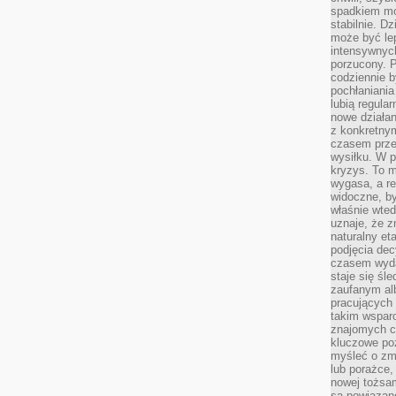
spadkiem mot
stabilnie. D
może być le
intensywnych
porzucony. P
codziennie b
pochłaniania
lubią regula
nowe działan
z konkretny
czasem prze
wysiłku. W p
kryzys. To 
wygasa, a re
widoczne, b
właśnie wte
uznaje, że z
naturalny et
podjęcia decy
czasem wyda
staje się śl
zaufanym alb
pracujących
takim wspar
znajomych 
kluczowe poz
myśleć o zm
lub porażce,
nowej tożsa
są powiązan