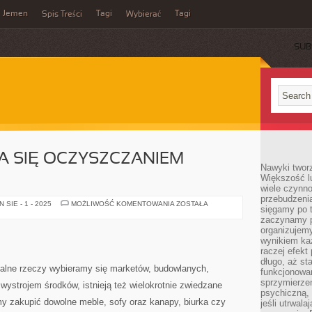
Jemen
Tagi
Tagi
Spis Treści
Wybierać
SUB
A SIĘ OCZYSZCZANIEM
Nawyki tworz
Większość lu
wiele czynno
przebudzenia
FIRMA
SIE - 1 - 2025
MOŻLIWOŚĆ KOMENTOWANIA
ZOSTAŁA
sięgamy po t
ZAJMUJĄCA
SIĘ
zaczynamy p
OCZYSZCZANIEM
organizujemy
ŚCIEKÓW
wynikiem ka
raczej efekt
długo, aż st
alne rzeczy wybieramy się marketów, budowlanych,
funkcjonowa
sprzymierze
ystrojem środków, istnieją też wielokrotnie zwiedzane
psychiczną, 
 zakupić dowolne meble, sofy oraz kanapy, biurka czy
jeśli utrwala