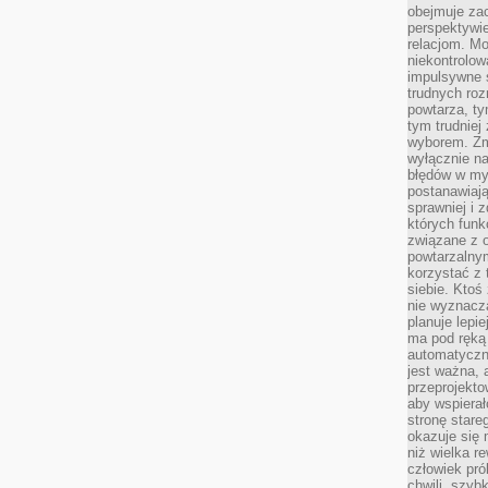
obejmuje zac
perspektywie
relacjom. Mo
niekontrolow
impulsywne 
trudnych ro
powtarza, tym
tym trudniej
wyborem. Zm
wyłącznie na
błędów w my
postanawiają,
sprawniej i 
których funk
związane z o
powtarzalny
korzystać z 
siebie. Ktoś
nie wyznacza
planuje lepi
ma pod ręką 
automatyczn
jest ważna, 
przeprojekto
aby wspiera
stronę stare
okazuje się
niż wielka r
człowiek pró
chwili, szy