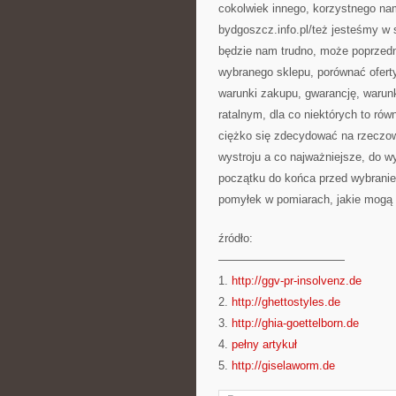
cokolwiek innego, korzystnego nam
bydgoszcz.info.pl/też jesteśmy w 
będzie nam trudno, może poprzedn
wybranego sklepu, porównać oferty
warunki zakupu, gwarancję, warun
ratalnym, dla co niektórych to ró
ciężko się zdecydować na rzeczow
wystroju a co najważniejsze, do 
początku do końca przed wybrani
pomyłek w pomiarach, jakie mogą 
źródło:
———————————
1.
http://ggv-pr-insolvenz.de
2.
http://ghettostyles.de
3.
http://ghia-goettelborn.de
4.
pełny artykuł
5.
http://giselaworm.de