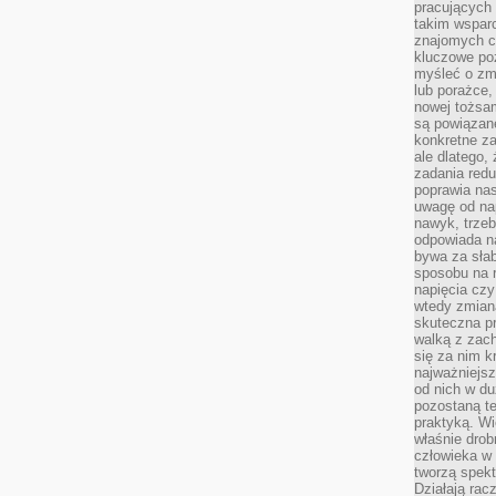
pracujących
takim wspar
znajomych 
kluczowe poz
myśleć o zm
lub porażce,
nowej tożsa
są powiązan
konkretne za
ale dlatego,
zadania redu
poprawia nas
uwagę od nap
nawyk, trzeb
odpowiada n
bywa za słab
sposobu na r
napięcia cz
wtedy zmian
skuteczna pr
walką z zac
się za nim k
najważniejsz
od nich w du
pozostaną te
praktyką. Wi
właśnie drob
człowieka w
tworzą spekt
Działają rac