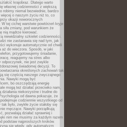
ształcić krajobraz. Dlatego warto
ię własnej codzienności z większą
o robimy niemal bezwiednie, bardzo
więcej o naszym życiu niż to, co
 przy okazji noworocznych
 W tej cichej warstwie powtórzeń kryje
a siła zmiany, pod warunkiem że
ę nią mądrze kierować.
ą niewidzialny szkielet codzienności.
dzi nie zastanawia się nad tym, jak
ści wykonuje automatycznie od chwili
 aż do wieczora. Sposób, w jaki
elefon, przygotowujemy śniadanie,
racę, reagujemy na stres albo
 odpoczynek, nie jest zwykle
żdorazowej świadomej decyzji. To
 powtarzania określonych zachowań tak
ają się częścią naszego zwyczajnego
nia. Nawyki mogą być
ńcem, bo oszczędzają energię
ale mogą też działać przeciwko nam,
ją działania niekorzystne i trudne do
 Psychologia od dawna pokazuje, że
 podejmuje codziennie wszystkiego od
tak było, zwykłe życie stałoby się
lnie męczące. Nawyki porządkują
ć, pozwalają działać sprawniej i
zięki nim nie musimy za każdym razem
od podstaw najprostszych kroków.
zyna się wtedy, gdy automatyzm