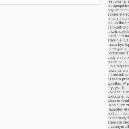
jest ważna, 
przeprojekto
aby wspiera
stronę stare
okazuje się
niż wielka r
człowiek pró
chwili, szy
spadkiem mot
stabilnie. D
może być le
intensywnych
porzucony. P
codziennie b
pochłaniania
lubią regula
nowe działan
z konkretny
czasem prze
wysiłku. W p
kryzys. To 
wygasa, a re
widoczne, b
właśnie wte
uznaje, że z
naturalny et
podjęcia decy
czasem wyda
staje się śl
zaufanym alb