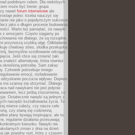
 nad podobnym celem. Dla niektórych
ciem może być trener, grupa
czy nawet
forum internetowe
ale
ostaje jedno: trzeba nauczyć się
ianie nie jako o pojedynczym sukcesie
 lecz jako o długim procesie budowania
mości. Warto też pamiętać, że nawyki
e z emocjami. Często sięgamy po
chowania nie dlatego, że są rozsądne,
 że przynoszą szybką ulgę. Odkładanie
kuje chwilowy stres, słodka przekąska
trój, bezmyślne scrollowanie odciąga
ięcia. Jeśli chce się zmienić taki
a znaleźć alternatywę, która również
a określoną potrzebę. Sam zakaz
y. Człowiek potrzebuje innego
egulowanie emocji, rozładowanie
y odzyskanie poczucia wpływu. Dopiero
a ma szansę się utrzymać. Dlatego
aca nad nawykami nie jest jedynie
howaniem, lecz próbą zrozumienia, co
ryje. Ostatecznie nawyki są jednym z
ych narzędzi kształtowania życia. To
żej mierze zależy, czy nasze cele
orią, czy staną się codzienną
elkie plany bywają inspirujące, ale to
ne, regularne działania przesuwają
 konkretnym kierunku. Nawyki nie
akularnych zmian z dnia na dzień.
zej jak powolny nurt, który z czasem