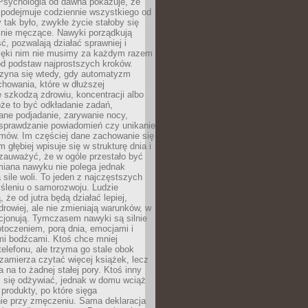
 Psychologia od dawna pokazuje, że
 podejmuje codziennie wszystkiego od
tak było, zwykłe życie stałoby się
lnie męczące. Nawyki porządkują
ć, pozwalają działać sprawniej i
zięki nim nie musimy za każdym razem
od podstaw najprostszych kroków.
zyna się wtedy, gdy automatyzm
howania, które w dłuższej
 szkodzą zdrowiu, koncentracji albo
że to być odkładanie zadań,
ane podjadanie, zarywanie nocy,
sprawdzanie powiadomień czy unikanie
zmów. Im częściej dane zachowanie się
 głębiej wpisuje się w strukturę dnia i
 zauważyć, że w ogóle przestało być
iana nawyku nie polega jednak
 sile woli. To jeden z najczęstszych
śleniu o samorozwoju. Ludzie
 że od jutra będą działać lepiej,
zdrowiej, ale nie zmieniają warunków, w
cjonują. Tymczasem nawyki są silnie
toczeniem, porą dnia, emocjami i
mi bodźcami. Ktoś chce mniej
telefonu, ale trzyma go stale obok
 zamierza czytać więcej książek, lecz
 na to żadnej stałej pory. Ktoś inny
ej się odżywiać, jednak w domu wciąż
produkty, po które sięga
ie przy zmęczeniu. Sama deklaracja