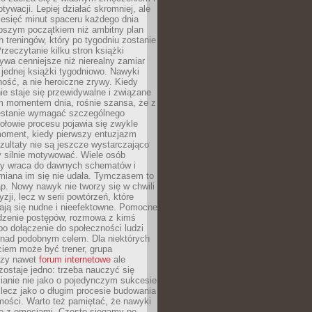
ywacji. Lepiej działać skromniej, ale
ziesięć minut spaceru każdego dnia
pszym początkiem niż ambitny plan
 treningów, który po tygodniu zostanie
rzeczytanie kilku stron książki
ywa cenniejsze niż nierealny zamiar
 jednej książki tygodniowo. Nawyki
rność, a nie heroiczne zrywy. Kiedy
ie staje się przewidywalne i związane
m momentem dnia, rośnie szansa, że z
stanie wymagać szczególnego
ołowie procesu pojawia się zwykle
moment, kiedy pierwszy entuzjazm
zultaty nie są jeszcze wystarczająco
y silnie motywować. Wiele osób
dy wraca do dawnych schematów i
miana im się nie udała. Tymczasem to
ap. Nowy nawyk nie tworzy się w chwili
zji, lecz w serii powtórzeń, które
ją się nudne i nieefektowne. Pomocne
edzenie postępów, rozmowa z kimś
o dołączenie do społeczności ludzi
 nad podobnym celem. Dla niektórych
ciem może być trener, grupa
czy nawet
forum internetowe
ale
ostaje jedno: trzeba nauczyć się
ianie nie jako o pojedynczym sukcesie
 lecz jako o długim procesie budowania
mości. Warto też pamiętać, że nawyki
e z emocjami. Często sięgamy po