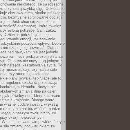
chowania nie dlatego, że są rozsądne,
 że przynoszą szybką ulgę. Odkładanie
kuje chwilowy stres, słodka przekąska
trój, bezmyślne scrollowanie odciąga
ięcia. Jeśli chce się zmienić taki
a znaleźć alternatywę, która również
a określoną potrzebę. Sam zakaz
y. Człowiek potrzebuje innego
egulowanie emocji, rozładowanie
y odzyskanie poczucia wpływu. Dopiero
a ma szansę się utrzymać. Dlatego
aca nad nawykami nie jest jedynie
howaniem, lecz próbą zrozumienia, co
ryje. Ostatecznie nawyki są jednym z
ych narzędzi kształtowania życia. To
żej mierze zależy, czy nasze cele
orią, czy staną się codzienną
elkie plany bywają inspirujące, ale to
ne, regularne działania przesuwają
 konkretnym kierunku. Nawyki nie
akularnych zmian z dnia na dzień.
zej jak powolny nurt, który z czasem
ształcić krajobraz. Dlatego warto
ię własnej codzienności z większą
o robimy niemal bezwiednie, bardzo
więcej o naszym życiu niż to, co
 przy okazji noworocznych
 W tej cichej warstwie powtórzeń kryje
a siła zmiany, pod warunkiem że