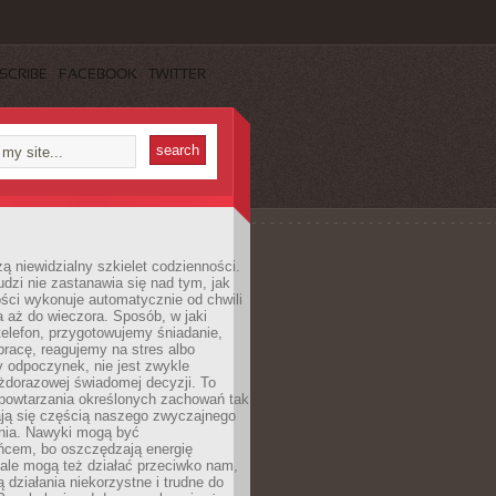
SCRIBE
FACEBOOK
TWITTER
ą niewidzialny szkielet codzienności.
dzi nie zastanawia się nad tym, jak
ści wykonuje automatycznie od chwili
 aż do wieczora. Sposób, w jaki
elefon, przygotowujemy śniadanie,
racę, reagujemy na stres albo
 odpoczynek, nie jest zwykle
żdorazowej świadomej decyzji. To
 powtarzania określonych zachowań tak
ają się częścią naszego zwyczajnego
nia. Nawyki mogą być
ńcem, bo oszczędzają energię
ale mogą też działać przeciwko nam,
ją działania niekorzystne i trudne do