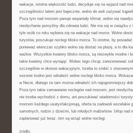
wakacje, istotna większość ludzi, decyduje się na wyjazd nad 
szczególności latem jest bajecznie, wolno do woli zażywać kąpie
Poza tym nad morzem panuje wspaniały klimat, wolno się nawdycha
niesłychanie pomyślny dla zdrowia ludzi. Nie ma się w związku 
tyle osób co roku wybiera się na wakacje nad morze. Wolno dostr
turystów, poszukuje noclegi blisko morza. To istotne, by posiadać
ponieważ wtenczas szybko wolno się dostać na plażę, a to dla ka
ważkie. Wszystkie kwatery blisko morza, są niezwykle modne i b
takie kwatery chce wynająć. Wobec tego chcąc zarezerwować so
szczególnie w okresie wakacyjnym, trzeba to zrobić z stosowny
sezonie trudno jest odnaleźć wolne noclegi blisko morza. Wskaz
w Necie, dlatego że tam można odnaleźć ich najogromniejszy dobó
Poza tym takie zamawianie noclegów nad morzem, jest niesłychan
nie trzeba wychodzić z domu, ani poszukiwać wiadomości turyst
morzem każdego usatysfakcjonują, oferta ta zadowoli wszelakie 
samotnych, rodzin z dziećmi, lub młodych małżeństw. Urlop nad 
zaplanować już teraz, nim są wciąż wolne noclegi.
źródło: