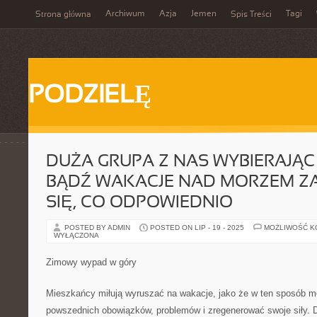
Archiwum
Azja
Jemen
Tagi
Strona główna
Spis Treści
PODZIELĘ
DUŻA GRUPA Z NAS WYBIERAJĄC
BĄDŹ WAKACJE NAD MORZEM Z
SIĘ, CO ODPOWIEDNIO
POSTED BY ADMIN
POSTED ON LIP - 19 - 2025
MOŻLIWOŚĆ 
WYŁĄCZONA
Zimowy wypad w góry
Mieszkańcy miłują wyruszać na wakacje, jako że w ten sposób 
powszednich obowiązków, problemów i zregenerować swoje siły. 