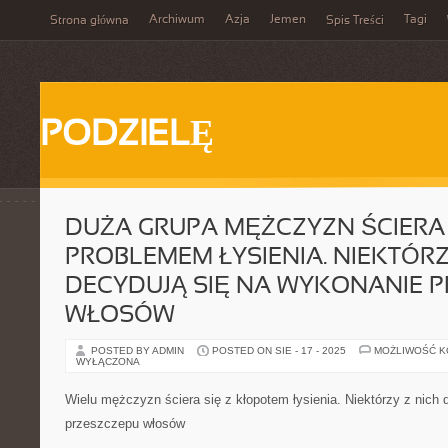
Archiwum
Azja
Jemen
Tagi
Strona główna
Spis Treści
PODZIELĘ
DUŻA GRUPA MĘŻCZYZN ŚCIERA 
PROBLEMEM ŁYSIENIA. NIEKTÓRZ
DECYDUJĄ SIĘ NA WYKONANIE 
WŁOSÓW
POSTED BY ADMIN
POSTED ON SIE - 17 - 2025
MOŻLIWOŚĆ 
WYŁĄCZONA
Wielu mężczyzn ściera się z kłopotem łysienia. Niektórzy z nich
przeszczepu włosów