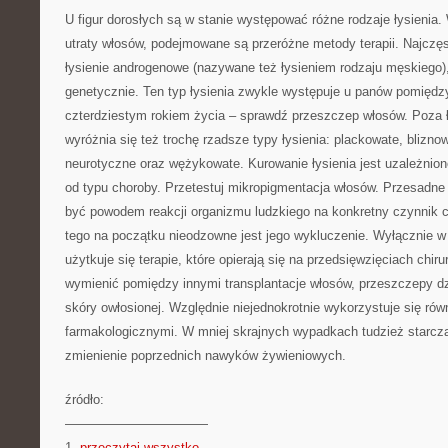
U figur dorosłych są w stanie występować różne rodzaje łysienia
utraty włosów, podejmowane są przeróżne metody terapii. Najczęst
łysienie androgenowe (nazywane też łysieniem rodzaju męskiego)
genetycznie. Ten typ łysienia zwykle występuje u panów pomięd
czterdziestym rokiem życia – sprawdź przeszczep włosów. Poza
wyróżnia się też trochę rzadsze typy łysienia: plackowate, blizn
neurotyczne oraz wężykowate. Kurowanie łysienia jest uzależni
od typu choroby. Przetestuj mikropigmentacja włosów. Przesadn
być powodem reakcji organizmu ludzkiego na konkretny czynnik 
tego na początku nieodzowne jest jego wykluczenie. Wyłącznie w
użytkuje się terapie, które opierają się na przedsięwzięciach chi
wymienić pomiędzy innymi transplantacje włosów, przeszczepy d
skóry owłosionej. Względnie niejednokrotnie wykorzystuje się rów
farmakologicznymi. W mniej skrajnych wypadkach tudzież starcz
zmienienie poprzednich nawyków żywieniowych.
źródło:
———————————
1.
przeczytaj wszystko