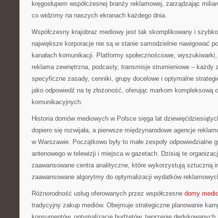
kręgosłupem współczesnej branży reklamowej, zarządzając miliarda
co widzimy na naszych ekranach każdego dnia.
Współczesny krajobraz mediowy jest tak skomplikowany i szybko 
największe korporacje nie są w stanie samodzielnie nawigować p
kanałach komunikacji. Platformy społecznościowe, wyszukiwarki, t
reklama zewnętrzna, podcasty, transmisje strumieniowe – każdy 
specyficzne zasady, cenniki, grupy docelowe i optymalne strate
jako odpowiedź na tę złożoność, oferując markom kompleksową o
komunikacyjnych.
Historia domów mediowych w Polsce sięga lat dziewięćdziesiąty
dopiero się rozwijała, a pierwsze międzynarodowe agencje reklam
w Warszawie. Początkowo były to małe zespoły odpowiedzialne g
antenowego w telewizji i miejsca w gazetach. Dzisiaj te organizacj
zaawansowane centra analityczne, które wykorzystują sztuczną int
zaawansowane algorytmy do optymalizacji wydatków reklamowyc
Różnorodność usług oferowanych przez współczesne
domy medi
tradycyjny zakup mediów. Obejmuje strategiczne planowanie kam
konsumentów, optymalizację budżetów, tworzenie dedykowanych 