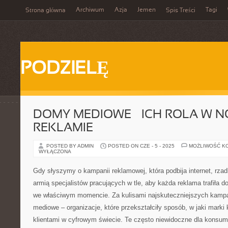
Archiwum
Azja
Jemen
Tagi
Strona główna
Spis Treści
PODZIELĘ
DOMY MEDIOWE – ICH ROLA W 
REKLAMIE
POSTED BY ADMIN
POSTED ON CZE - 5 - 2025
MOŻLIWOŚĆ K
WYŁĄCZONA
Gdy słyszymy o kampanii reklamowej, która podbija internet, rz
armią specjalistów pracujących w tle, aby każda reklama trafiła d
we właściwym momencie. Za kulisami najskuteczniejszych kampa
mediowe – organizacje, które przekształciły sposób, w jaki marki
klientami w cyfrowym świecie. Te często niewidoczne dla konsume