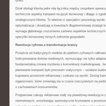
rynku.
Dział obsługi klienta pełni rolę łącznika między zespołami opera
techniczne aspekty kampanii na język biznesowy i dbając o zgod
strategicznymi klienta. To właśnie ci specjaliści prezentują wynik
optymalizacje i doradzają w kwestiach długoterminowej strategii 
wymaga głębokiego zrozumienia zarówno aspektów technicznych b
specyfiki biznesowej różnych sektorów gospodarki.
Rewolucja cyfrowa a transformacja branży
Przejście od tradycyjnych mediów do platform cyfrowych całkowic
funkcjonowania domów mediowych, wymuszając nie tylko adaptac
fundamentalną zmianę myślenia o komunikacji marketingowej. J
planowanie kampanii było procesem statycznym – ustalano budże
kupowano przestrzeń reklamową i czekano na wyniki. Dzisiaj ka
organizmami, które zmieniają się w czasie rzeczywistym na pod
o zachowaniach konsumentów.
Programowe zakupy reklamowe stały się prawdziwą rewolucją w 
internetowych, umożliwiając automatyczne licytowanie o przestr