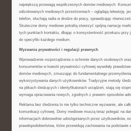
największą przewagą współczesnych domów mediowych. Konsume
odizolowanych mediowych przestrzeniach – oglądają telewizję, je
telefon, słuchają radia w drodze do pracy, sprawdzając równocze
Skuteczne domy mediowe potrafią stworzyć spójną narrację mark
tych punktach kontaktu, dbając o konsystentność przekazu przy
do specyfiki każdego medium.
Wyzwania prywatności i regulacji prawnych
Wprowadzenie rozporządzenia o ochronie danych osobowych ora
konsumentów w kwestii prywatności cyfrowej wywołały prawdziwe 
domów mediowych, zmuszając do fundamentalnego przemyślenia 
wykorzystywania danych użytkowników. Tradycyjne metody śledz
na plikach śledzących i identyfikatorach urządzeń, stają się stop
wymaga opracowania nowych, zgodnych z prawem sposobów adre
Reklama bez śledzenia to nie tylko techniczne wyzwanie, ale całko
komunikacji cyfrowej. Domy mediowe muszą teraz polegać na dany
informacjach dobrowolnie udostępnianych przez użytkowników, o
prawdopodobieństwa, które przewidują zachowania na podstawie