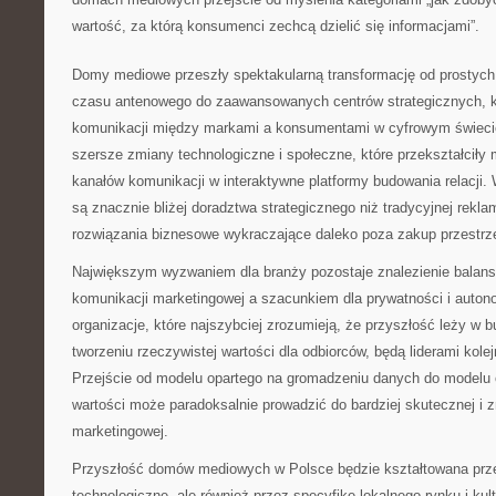
wartość, za którą konsumenci zechcą dzielić się informacjami”.
Domy mediowe przeszły spektakularną transformację od prostych
czasu antenowego do zaawansowanych centrów strategicznych, kt
komunikacji między markami a konsumentami w cyfrowym świecie
szersze zmiany technologiczne i społeczne, które przekształciły
kanałów komunikacji w interaktywne platformy budowania relacj
są znacznie bliżej doradztwa strategicznego niż tradycyjnej rekl
rozwiązania biznesowe wykraczające daleko poza zakup przestrz
Największym wyzwaniem dla branży pozostaje znalezienie balan
komunikacji marketingowej a szacunkiem dla prywatności i auto
organizacje, które najszybciej zrozumieją, że przyszłość leży w b
tworzeniu rzeczywistej wartości dla odbiorców, będą liderami kolej
Przejście od modelu opartego na gromadzeniu danych do modelu 
wartości może paradoksalnie prowadzić do bardziej skutecznej i
marketingowej.
Przyszłość domów mediowych w Polsce będzie kształtowana prze
technologiczne, ale również przez specyfikę lokalnego rynku i kul