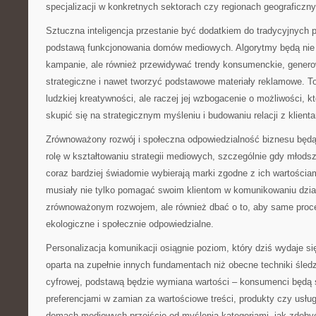
specjalizacji w konkretnych sektorach czy regionach geograficzn
Sztuczna inteligencja przestanie być dodatkiem do tradycyjnych p
podstawą funkcjonowania domów mediowych. Algorytmy będą nie 
kampanie, ale również przewidywać trendy konsumenckie, gener
strategiczne i nawet tworzyć podstawowe materiały reklamowe. To
ludzkiej kreatywności, ale raczej jej wzbogacenie o możliwości, k
skupić się na strategicznym myśleniu i budowaniu relacji z klienta
Zrównoważony rozwój i społeczna odpowiedzialność biznesu będ
rolę w kształtowaniu strategii mediowych, szczególnie gdy młod
coraz bardziej świadomie wybierają marki zgodne z ich wartośc
musiały nie tylko pomagać swoim klientom w komunikowaniu dzi
zrównoważonym rozwojem, ale również dbać o to, aby same proc
ekologiczne i społecznie odpowiedzialne.
Personalizacja komunikacji osiągnie poziom, który dziś wydaje si
oparta na zupełnie innych fundamentach niż obecne techniki śledze
cyfrowej, podstawą będzie wymiana wartości – konsumenci będą ś
preferencjami w zamian za wartościowe treści, produkty czy usłu
domach mediowych przejście od myślenia kategoriami „jak zdobyć