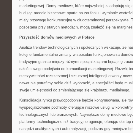
marketingowej. Domy mediowe, które najszybciej zaadaptują się d
budując modele biznesowe oparte na zaufaniu i wymianie wartoś
miały przewagę konkurencyjną w długoterminowej perspektywie. Te
pozostaną przy starych metodach, mogą znaleźć się na marginesi
Przyszłość domów mediowych w Polsce
Analiza trendów technologicznych i społecznych wskazuje, że na
kolejne fundamentalne zmiany w sposobie funkcjonowania domów
tradycyjne granice między różnymi specjalizacjami będą się zacie
całościowego podejścia do komunikacji marketingowej. Rozwój te
rzeczywistości rozszerzonej i sztucznej inteligencji otworzy nowe
nawet nie potrafimy sobie dziś wyobrazić, a specjaliści będą mus
swoje umiejętności do zmieniającego się krajobrazu medialnego.
Konsolidacja rynku prawdopodobnie będzie kontynuowana, ale ró
wyspecjalizowane podmioty oferujące niszowe usługi w konkretn
technologicznych lub branżowych. Największe domy mediowe będ
platformy technologiczne niż tradycyjne agencje, oferując dost
narzędzi analitycznych i automatyzacji, podczas gdy mniejsze fir