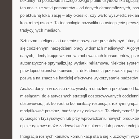
sekundy na podstawie szczegółowego profilu użytkownika ogląda
ten analizuje setki parametrów – od danych demograficznych, prze
po aktualną lokalizację – aby określić, czy warto wyświetlić rekl
konkretnej osobie. Ta technologia pozwoliła na osiągnięcie precyz
tradycyjnych mediach.
Sztuczna inteligencja i uczenie maszynowe przestały być futurys
się codziennymi narzędziami pracy w domach mediowych. Algoryt
danych, identyfikując wzorce w zachowaniach konsumentów, przew
automatycznie optymalizując wydatki reklamowe. Niektóre system
prawdopodobieństwo konwersji z dokładnością przekraczającą osi
pozwala na znacznie bardziej efektywne wykorzystanie budżetów
Analiza danych w czasie rzeczywistym umożliwiła przejście od 
miesiącami do elastycznych strategii dostosowywanych codzienni
obserwować, jak konkretne komunikaty rezonują z różnymi grupam
modyfikować przekaz, budżety czy celowanie. Ta elastyczność j
sytuacjach kryzysowych lub przy wprowadzaniu nowych produktów
opinie rynkowe może zadecydować o sukcesie lub porażce całej 
Integracja różnych kanałów komunikacji stała się kluczowym wyz