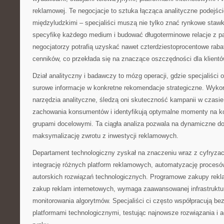
reklamowej. Te negocjacje to sztuka łącząca analityczne podejśc
międzyludzkimi – specjaliści muszą nie tylko znać rynkowe stawk
specyfikę każdego medium i budować długoterminowe relacje z p
negocjatorzy potrafią uzyskać nawet czterdziestoprocentowe rab
cenników, co przekłada się na znaczące oszczędności dla klientó
Dział analityczny i badawczy to mózg operacji, gdzie specjaliści 
surowe informacje w konkretne rekomendacje strategiczne. Wyk
narzędzia analityczne, śledzą oni skuteczność kampanii w czasie
zachowania konsumentów i identyfikują optymalne momenty na k
grupami docelowymi. Ta ciągła analiza pozwala na dynamiczne dos
maksymalizację zwrotu z inwestycji reklamowych.
Departament technologiczny zyskał na znaczeniu wraz z cyfryza
integrację różnych platform reklamowych, automatyzację proces
autorskich rozwiązań technologicznych. Programowe zakupy rek
zakup reklam internetowych, wymaga zaawansowanej infrastruktury
monitorowania algorytmów. Specjaliści ci często współpracują be
platformami technologicznymi, testując najnowsze rozwiązania i a