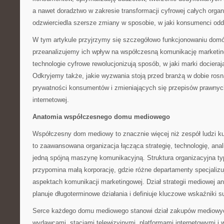
a nawet doradztwo w zakresie transformacji cyfrowej całych organi
odzwierciedla szersze zmiany w sposobie, w jaki konsumenci odd
W tym artykule przyjrzymy się szczegółowo funkcjonowaniu do
przeanalizujemy ich wpływ na współczesną komunikację marketi
technologie cyfrowe rewolucjonizują sposób, w jaki marki docieraj
Odkryjemy także, jakie wyzwania stoją przed branżą w dobie ros
prywatności konsumentów i zmieniających się przepisów prawny
internetowej.
Anatomia współczesnego domu mediowego
Współczesny dom mediowy to znacznie więcej niż zespół ludzi k
to zaawansowana organizacja łącząca strategię, technologię, ana
jedną spójną maszynę komunikacyjną. Struktura organizacyjna
przypomina małą korporację, gdzie różne departamenty specjalizu
aspektach komunikacji marketingowej. Dział strategii mediowej ana
planuje długoterminowe działania i definiuje kluczowe wskaźniki 
Serce każdego domu mediowego stanowi dział zakupów mediowych
wydawcami, stacjami telewizyjnymi, platformami internetowymi i w