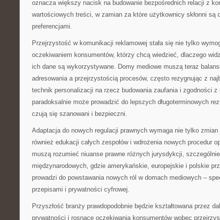
oznacza większy nacisk na budowanie bezpośrednich relacji z ko
wartościowych treści, w zamian za które użytkownicy skłonni są d
preferencjami.
Przejrzystość w komunikacji reklamowej stała się nie tylko wym
oczekiwaniem konsumentów, którzy chcą wiedzieć, dlaczego widzą
ich dane są wykorzystywane. Domy mediowe muszą teraz balan
adresowania a przejrzystością procesów, często rezygnując z na
technik personalizacji na rzecz budowania zaufania i zgodności z
paradoksalnie może prowadzić do lepszych długoterminowych rez
czują się szanowani i bezpieczni.
Adaptacja do nowych regulacji prawnych wymaga nie tylko zmian 
również edukacji całych zespołów i wdrożenia nowych procedur op
muszą rozumieć niuanse prawne różnych jurysdykcji, szczególni
międzynarodowych, gdzie amerykańskie, europejskie i polskie prz
prowadzi do powstawania nowych ról w domach mediowych – spec
przepisami i prywatności cyfrowej.
Przyszłość branży prawdopodobnie będzie kształtowana przez dal
prywatności i rosnące oczekiwania konsumentów wobec przejrzys