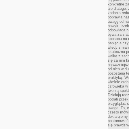
konkretne za
ale dlatego,
zadania redu
poprawia nas
uwagę od nap
nawyk, trzeb
odpowiada n
bywa za słab
sposobu na r
napięcia cz
wtedy zmian
skuteczna pr
walką z zac
się za nim k
najważniejsz
od nich w du
pozostaną te
praktyką. Wi
właśnie drob
człowieka w
tworzą spekt
Działają rac
potrafi przek
przyglądać s
uwagą. To, c
często mówi 
deklarujemy
postanowień.
się prawdziw