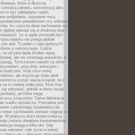
howania, które w dłuższej
 szkodzą zdrowiu, koncentracji albo
że to być odkładanie zadań,
ane podjadanie, zarywanie nocy,
sprawdzanie powiadomień czy unikanie
zmów. Im częściej dane zachowanie się
 głębiej wpisuje się w strukturę dnia i
 zauważyć, że w ogóle przestało być
iana nawyku nie polega jednak
 sile woli. To jeden z najczęstszych
śleniu o samorozwoju. Ludzie
 że od jutra będą działać lepiej,
zdrowiej, ale nie zmieniają warunków, w
cjonują. Tymczasem nawyki są silnie
toczeniem, porą dnia, emocjami i
mi bodźcami. Ktoś chce mniej
telefonu, ale trzyma go stale obok
 zamierza czytać więcej książek, lecz
 na to żadnej stałej pory. Ktoś inny
ej się odżywiać, jednak w domu wciąż
produkty, po które sięga
ie przy zmęczeniu. Sama deklaracja
ale rzadko wystarcza. Potrzebne jest
wanie codziennego środowiska tak,
ło nowe zachowanie zamiast ciągnąć w
go. W praktyce dużo skuteczniejsza
 mała zmiana utrwalana konsekwentnie
ewolucja trwająca kilka dni. Gdy
buje odmienić całe życie w jednej
bko zderza się z własnym zmęczeniem i