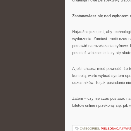
otwierają nowe perspektywy współ
Zastanawiasz się nad wyborem
Najważniejsze jest, aby technologi
wydarzenia. Zamiast tracić czas na
postawić na rozwiązania cyfrowe.
przecież w biznesie liczy się sku
A jeśli chcesz mieć pewność, że t
kontrolą, warto wybrać system spr
uczestników. To jak posiadanie n
Zatem – czy nie czas postawić na
biletów online i przekonaj się, ja
CATEGORIES:
PIELĘGNACJA KWIA