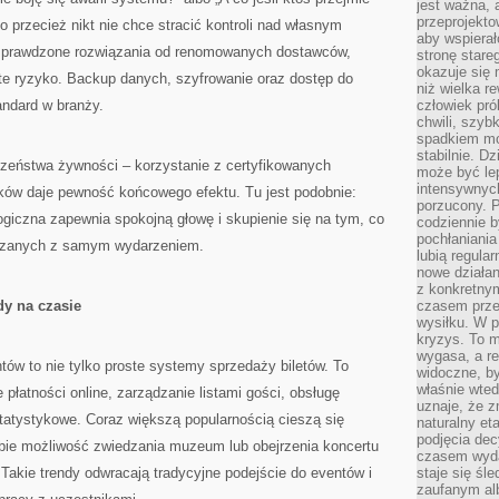
jest ważna, 
przeprojekto
 przecież nikt nie chce stracić kontroli nad własnym
aby wspiera
sprawdzone rozwiązania od renomowanych dostawców,
stronę stare
okazuje się
e ryzyko. Backup danych, szyfrowanie oraz dostęp do
niż wielka r
andard w branży.
człowiek pró
chwili, szy
spadkiem mot
stabilnie. D
zeństwa żywności – korzystanie z certyfikowanych
może być le
intensywnych
ków daje pewność końcowego efektu. Tu jest podobnie:
porzucony. P
logiczna zapewnia spokojną głowę i skupienie się na tym, co
codziennie b
pochłaniania
iązanych z samym wydarzeniem.
lubią regula
nowe działan
z konkretny
y na czasie
czasem prze
wysiłku. W p
kryzys. To 
wygasa, a re
ów to nie tylko proste systemy sprzedaży biletów. To
widoczne, b
właśnie wte
płatności online, zarządzanie listami gości, obsługę
uznaje, że z
statystykowe. Coraz większą popularnością cieszą się
naturalny et
podjęcia decy
bie możliwość zwiedzania muzeum lub obejrzenia koncertu
czasem wyda
Takie trendy odwracają tradycyjne podejście do eventów i
staje się śl
zaufanym alb