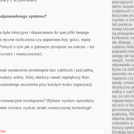
pracy z uczestnikami.
pracujących
takim wspar
znajomych 
kluczowe poz
 odpowiedniego systemu?
myśleć o zm
lub porażce,
nowej tożsa
a była intuicyjna i dopasowana do specyfiki twojego
są powiązan
konkretne za
 ręczne rozliczenia czy papierowe listy gości, lepiej
ale dlatego,
 Pomyśl o tym jak o gotowym przepisie na sukces – bo
zadania redu
poprawia nas
teczność i nowoczesność.
uwagę od nap
nawyk, trzeb
odpowiada n
bywa za słab
woje wydarzenie przebiegnie bez zakłóceń i pod pełną
sposobu na r
zedaży online, który obsłuży nawet największy tłum
napięcia cz
wtedy zmian
iezawodnego asystenta przy każdym kroku organizacji.
skuteczna pr
walką z zac
się za nim k
 innowacyjne rozwiązania? Wybierz system sprzedaży
najważniejsz
od nich w du
k wiele możesz zyskać dzięki nowoczesnej technologii!
pozostaną te
praktyką. Wi
właśnie drob
człowieka w
tworzą spekt
TÓW
Działają rac