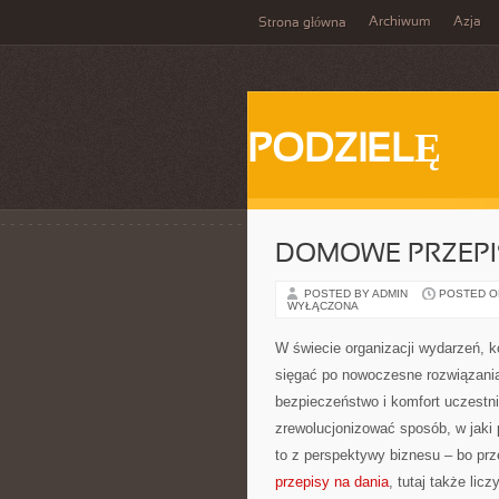
Archiwum
Azja
Strona główna
PODZIELĘ
DOMOWE PRZEPIS
POSTED BY ADMIN
POSTED ON
WYŁĄCZONA
W świecie organizacji wydarzeń,
sięgać po nowoczesne rozwiązania, 
bezpieczeństwo i komfort uczestni
zrewolucjonizować sposób, w jaki
to z perspektywy biznesu – bo pr
przepisy na dania
, tutaj także lic