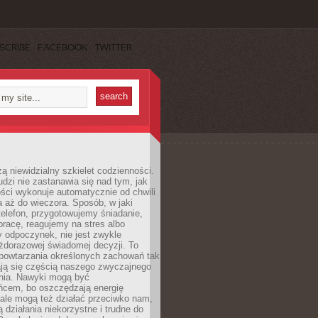
SCRIBE
FACEBOOK
TWITTER
ą niewidzialny szkielet codzienności.
dzi nie zastanawia się nad tym, jak
ści wykonuje automatycznie od chwili
 aż do wieczora. Sposób, w jaki
elefon, przygotowujemy śniadanie,
racę, reagujemy na stres albo
 odpoczynek, nie jest zwykle
żdorazowej świadomej decyzji. To
 powtarzania określonych zachowań tak
ają się częścią naszego zwyczajnego
nia. Nawyki mogą być
ńcem, bo oszczędzają energię
ale mogą też działać przeciwko nam,
ją działania niekorzystne i trudne do