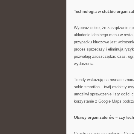
Technologia w służbie organiz
Wyobraź sobie, że zarządzanie sp
układanie idealnego menu w restau
przypadku kluczowe jest wdrożenie
proces sprzedaży i eliminują ryzy
pozwalają zaoszczędzić czas, ogra
wydarzenia.
Trendy wskazują na rosnące znacz
sobie smartfon – twój osobisty asy
umożliwi sprawdzenie listy gości 
korzystanie z Google Maps podczas
Obawy organizatorów – czy tech
Często pojawia się pytanie: „Czy ni