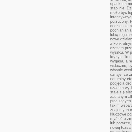
spadkiem mot
stabilnie. D
może być le
intensywnych
porzucony. P
codziennie b
pochłaniania
lubią regula
nowe działan
z konkretny
czasem prze
wysiłku. W p
kryzys. To 
wygasa, a re
widoczne, b
właśnie wte
uznaje, że z
naturalny et
podjęcia decy
czasem wyda
staje się śl
zaufanym alb
pracujących
takim wspar
znajomych 
kluczowe poz
myśleć o zm
lub porażce,
nowej tożsa
są powiązan