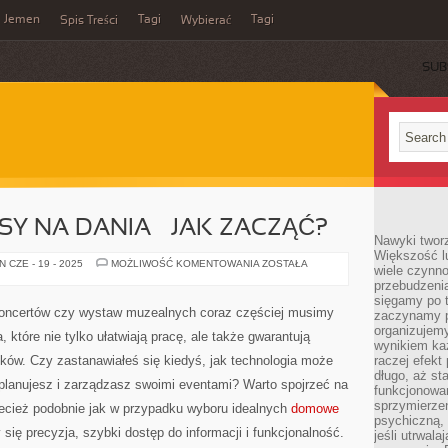
Jemen
Tagi
Tagi
Spis Treści
Wybierać
SUB
Y NA DANIA – JAK ZACZĄĆ?
Nawyki tworz
Większość lu
DOMOWE
 CZE - 19 - 2025
MOŻLIWOŚĆ KOMENTOWANIA
ZOSTAŁA
wiele czynno
PRZEPISY
przebudzenia
NA
DANIA
sięgamy po t
–
 koncertów czy wystaw muzealnych coraz częściej musimy
zaczynamy p
JAK
ZACZĄĆ?
organizujemy
które nie tylko ułatwiają pracę, ale także gwarantują
wynikiem ka
ków. Czy zastanawiałeś się kiedyś, jak technologia może
raczej efekt
długo, aż st
 planujesz i zarządzasz swoimi eventami? Warto spojrzeć na
funkcjonowa
sprzymierze
zecież podobnie jak w przypadku wyboru idealnych
domowe
psychiczną, 
zy się precyzja, szybki dostęp do informacji i funkcjonalność.
jeśli utrwala