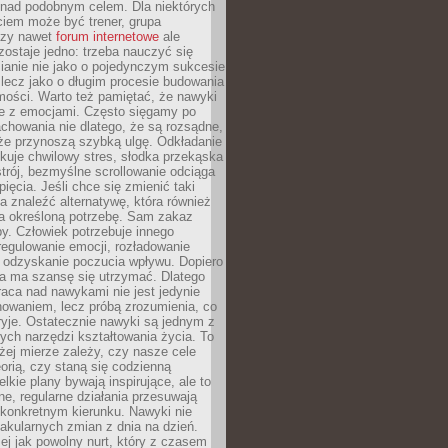
 nad podobnym celem. Dla niektórych
ciem może być trener, grupa
czy nawet
forum internetowe
ale
ostaje jedno: trzeba nauczyć się
ianie nie jako o pojedynczym sukcesie
 lecz jako o długim procesie budowania
mości. Warto też pamiętać, że nawyki
e z emocjami. Często sięgamy po
chowania nie dlatego, że są rozsądne,
 że przynoszą szybką ulgę. Odkładanie
kuje chwilowy stres, słodka przekąska
trój, bezmyślne scrollowanie odciąga
ięcia. Jeśli chce się zmienić taki
a znaleźć alternatywę, która również
a określoną potrzebę. Sam zakaz
y. Człowiek potrzebuje innego
egulowanie emocji, rozładowanie
y odzyskanie poczucia wpływu. Dopiero
a ma szansę się utrzymać. Dlatego
aca nad nawykami nie jest jedynie
howaniem, lecz próbą zrozumienia, co
ryje. Ostatecznie nawyki są jednym z
ych narzędzi kształtowania życia. To
żej mierze zależy, czy nasze cele
orią, czy staną się codzienną
elkie plany bywają inspirujące, ale to
ne, regularne działania przesuwają
 konkretnym kierunku. Nawyki nie
akularnych zmian z dnia na dzień.
zej jak powolny nurt, który z czasem