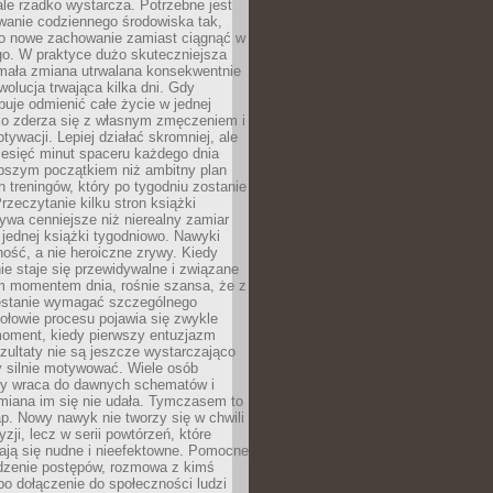
ale rzadko wystarcza. Potrzebne jest
wanie codziennego środowiska tak,
ło nowe zachowanie zamiast ciągnąć w
go. W praktyce dużo skuteczniejsza
 mała zmiana utrwalana konsekwentnie
ewolucja trwająca kilka dni. Gdy
buje odmienić całe życie w jednej
bko zderza się z własnym zmęczeniem i
ywacji. Lepiej działać skromniej, ale
ziesięć minut spaceru każdego dnia
pszym początkiem niż ambitny plan
 treningów, który po tygodniu zostanie
rzeczytanie kilku stron książki
ywa cenniejsze niż nierealny zamiar
 jednej książki tygodniowo. Nawyki
rność, a nie heroiczne zrywy. Kiedy
ie staje się przewidywalne i związane
m momentem dnia, rośnie szansa, że z
stanie wymagać szczególnego
ołowie procesu pojawia się zwykle
moment, kiedy pierwszy entuzjazm
zultaty nie są jeszcze wystarczająco
y silnie motywować. Wiele osób
dy wraca do dawnych schematów i
miana im się nie udała. Tymczasem to
ap. Nowy nawyk nie tworzy się w chwili
zji, lecz w serii powtórzeń, które
ją się nudne i nieefektowne. Pomocne
edzenie postępów, rozmowa z kimś
o dołączenie do społeczności ludzi