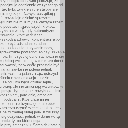
 Psychologia od dawna pokazuje, że
 podejmuje codziennie wszystkiego od
tak było, zwykłe życie stałoby się
lnie męczące. Nawyki porządkują
ć, pozwalają działać sprawniej i
zięki nim nie musimy za każdym razem
od podstaw najprostszych kroków.
zyna się wtedy, gdy automatyzm
howania, które w dłuższej
 szkodzą zdrowiu, koncentracji albo
że to być odkładanie zadań,
ane podjadanie, zarywanie nocy,
sprawdzanie powiadomień czy unikanie
zmów. Im częściej dane zachowanie się
 głębiej wpisuje się w strukturę dnia i
 zauważyć, że w ogóle przestało być
iana nawyku nie polega jednak
 sile woli. To jeden z najczęstszych
śleniu o samorozwoju. Ludzie
 że od jutra będą działać lepiej,
zdrowiej, ale nie zmieniają warunków, w
cjonują. Tymczasem nawyki są silnie
toczeniem, porą dnia, emocjami i
mi bodźcami. Ktoś chce mniej
telefonu, ale trzyma go stale obok
 zamierza czytać więcej książek, lecz
 na to żadnej stałej pory. Ktoś inny
ej się odżywiać, jednak w domu wciąż
produkty, po które sięga
ie przy zmęczeniu. Sama deklaracja