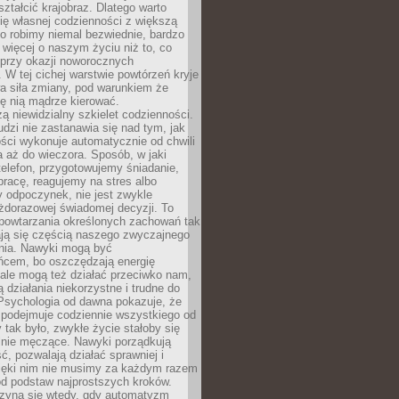
ształcić krajobraz. Dlatego warto
ię własnej codzienności z większą
o robimy niemal bezwiednie, bardzo
więcej o naszym życiu niż to, co
 przy okazji noworocznych
 W tej cichej warstwie powtórzeń kryje
a siła zmiany, pod warunkiem że
ę nią mądrze kierować.
ą niewidzialny szkielet codzienności.
dzi nie zastanawia się nad tym, jak
ści wykonuje automatycznie od chwili
 aż do wieczora. Sposób, w jaki
elefon, przygotowujemy śniadanie,
racę, reagujemy na stres albo
 odpoczynek, nie jest zwykle
żdorazowej świadomej decyzji. To
 powtarzania określonych zachowań tak
ają się częścią naszego zwyczajnego
nia. Nawyki mogą być
ńcem, bo oszczędzają energię
ale mogą też działać przeciwko nam,
ją działania niekorzystne i trudne do
 Psychologia od dawna pokazuje, że
 podejmuje codziennie wszystkiego od
tak było, zwykłe życie stałoby się
lnie męczące. Nawyki porządkują
ć, pozwalają działać sprawniej i
zięki nim nie musimy za każdym razem
od podstaw najprostszych kroków.
zyna się wtedy, gdy automatyzm