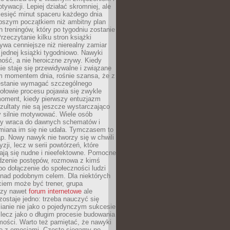
ywacji. Lepiej działać skromniej, ale
ziesięć minut spaceru każdego dnia
pszym początkiem niż ambitny plan
 treningów, który po tygodniu zostanie
rzeczytanie kilku stron książki
ywa cenniejsze niż nierealny zamiar
 jednej książki tygodniowo. Nawyki
rność, a nie heroiczne zrywy. Kiedy
ie staje się przewidywalne i związane
m momentem dnia, rośnie szansa, że z
stanie wymagać szczególnego
ołowie procesu pojawia się zwykle
moment, kiedy pierwszy entuzjazm
zultaty nie są jeszcze wystarczająco
y silnie motywować. Wiele osób
dy wraca do dawnych schematów i
miana im się nie udała. Tymczasem to
ap. Nowy nawyk nie tworzy się w chwili
zji, lecz w serii powtórzeń, które
ją się nudne i nieefektowne. Pomocne
edzenie postępów, rozmowa z kimś
o dołączenie do społeczności ludzi
 nad podobnym celem. Dla niektórych
ciem może być trener, grupa
czy nawet
forum internetowe
ale
ostaje jedno: trzeba nauczyć się
ianie nie jako o pojedynczym sukcesie
 lecz jako o długim procesie budowania
mości. Warto też pamiętać, że nawyki
e z emocjami. Często sięgamy po