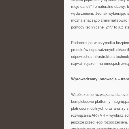
moje dane?” To naturalne obawy, bo
wydarzeniem. Jednak wybierając 
można znacząco zminimalizować t
pomocy technicznej 24/7 to już st
Podobnie jak w przypadku bezpiec
produktów i sprawdzonych składni
odpowiednia infrastruktura techno
najważniejsze – na emocjach zw
Wprowadzamy innowacje – trend
Współczesne rozwiązania dla event
kompleksowe platformy integrujące 
płatności mobilnych oraz analizy 
rozwiązania AR i VR – wyobraź so
jeszcze przed jego rozpoczęciem. 