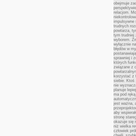
obejmuje zac
perspektywie
relacjom. Mo
niekontrolow
impulsywne 
trudnych ro
powtarza, tym
tym trudniej
wyborem. Zm
wyłącznie na
błędów w my
postanawiają,
sprawniej i 
których funk
związane z o
powtarzalny
korzystać z 
siebie. Ktoś
nie wyznacza
planuje lepi
ma pod ręką 
automatyczn
jest ważna, 
przeprojekto
aby wspiera
stronę stare
okazuje się
niż wielka r
człowiek pró
chwili, szy