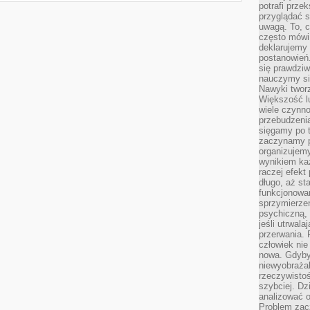
potrafi przek
przyglądać s
uwagą. To, c
często mówi 
deklarujemy
postanowień.
się prawdziw
nauczymy si
Nawyki tworz
Większość lu
wiele czynno
przebudzenia
sięgamy po t
zaczynamy p
organizujemy
wynikiem ka
raczej efekt
długo, aż st
funkcjonowa
sprzymierze
psychiczną, 
jeśli utrwala
przerwania.
człowiek nie
nowa. Gdyby 
niewyobraża
rzeczywistoś
szybciej. D
analizować 
Problem zac