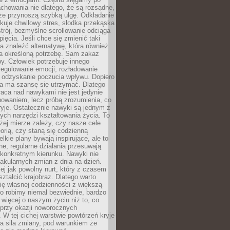
chowania nie dlatego, że są rozsądne,
 że przynoszą szybką ulgę. Odkładanie
kuje chwilowy stres, słodka przekąska
trój, bezmyślne scrollowanie odciąga
ięcia. Jeśli chce się zmienić taki
a znaleźć alternatywę, która również
a określoną potrzebę. Sam zakaz
y. Człowiek potrzebuje innego
egulowanie emocji, rozładowanie
y odzyskanie poczucia wpływu. Dopiero
a ma szansę się utrzymać. Dlatego
aca nad nawykami nie jest jedynie
howaniem, lecz próbą zrozumienia, co
ryje. Ostatecznie nawyki są jednym z
ych narzędzi kształtowania życia. To
żej mierze zależy, czy nasze cele
orią, czy staną się codzienną
elkie plany bywają inspirujące, ale to
ne, regularne działania przesuwają
 konkretnym kierunku. Nawyki nie
akularnych zmian z dnia na dzień.
zej jak powolny nurt, który z czasem
ształcić krajobraz. Dlatego warto
ię własnej codzienności z większą
o robimy niemal bezwiednie, bardzo
więcej o naszym życiu niż to, co
 przy okazji noworocznych
 W tej cichej warstwie powtórzeń kryje
a siła zmiany, pod warunkiem że