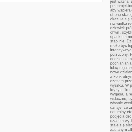
jest ważna, 
przeprojekto
aby wspiera
stronę stare
okazuje się
niż wielka r
człowiek pró
chwili, szy
spadkiem mot
stabilnie. D
może być le
intensywnych
porzucony. P
codziennie b
pochłaniania
lubią regula
nowe działan
z konkretny
czasem prze
wysiłku. W p
kryzys. To 
wygasa, a re
widoczne, b
właśnie wte
uznaje, że z
naturalny et
podjęcia decy
czasem wyda
staje się śl
zaufanym alb