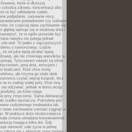
howania, które w dłuższej
 szkodzą zdrowiu, koncentracji albo
że to być odkładanie zadań,
ane podjadanie, zarywanie nocy,
sprawdzanie powiadomień czy unikanie
zmów. Im częściej dane zachowanie się
 głębiej wpisuje się w strukturę dnia i
 zauważyć, że w ogóle przestało być
iana nawyku nie polega jednak
 sile woli. To jeden z najczęstszych
śleniu o samorozwoju. Ludzie
 że od jutra będą działać lepiej,
zdrowiej, ale nie zmieniają warunków, w
cjonują. Tymczasem nawyki są silnie
toczeniem, porą dnia, emocjami i
mi bodźcami. Ktoś chce mniej
telefonu, ale trzyma go stale obok
 zamierza czytać więcej książek, lecz
 na to żadnej stałej pory. Ktoś inny
ej się odżywiać, jednak w domu wciąż
produkty, po które sięga
ie przy zmęczeniu. Sama deklaracja
ale rzadko wystarcza. Potrzebne jest
wanie codziennego środowiska tak,
ło nowe zachowanie zamiast ciągnąć w
go. W praktyce dużo skuteczniejsza
 mała zmiana utrwalana konsekwentnie
ewolucja trwająca kilka dni. Gdy
buje odmienić całe życie w jednej
bko zderza się z własnym zmęczeniem i