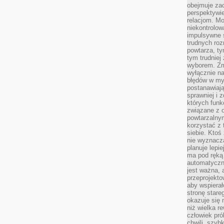
obejmuje zac
perspektywie
relacjom. Mo
niekontrolow
impulsywne 
trudnych ro
powtarza, tym
tym trudniej
wyborem. Zm
wyłącznie na
błędów w my
postanawiają,
sprawniej i 
których funk
związane z o
powtarzalny
korzystać z 
siebie. Ktoś
nie wyznacza
planuje lepi
ma pod ręką 
automatyczn
jest ważna, 
przeprojekto
aby wspiera
stronę stare
okazuje się
niż wielka r
człowiek pró
chwili, szy