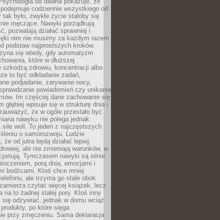
 Psychologia od dawna pokazuje, że
 podejmuje codziennie wszystkiego od
tak było, zwykłe życie stałoby się
lnie męczące. Nawyki porządkują
ć, pozwalają działać sprawniej i
zięki nim nie musimy za każdym razem
od podstaw najprostszych kroków.
zyna się wtedy, gdy automatyzm
howania, które w dłuższej
 szkodzą zdrowiu, koncentracji albo
że to być odkładanie zadań,
ane podjadanie, zarywanie nocy,
sprawdzanie powiadomień czy unikanie
zmów. Im częściej dane zachowanie się
 głębiej wpisuje się w strukturę dnia i
 zauważyć, że w ogóle przestało być
iana nawyku nie polega jednak
 sile woli. To jeden z najczęstszych
śleniu o samorozwoju. Ludzie
 że od jutra będą działać lepiej,
zdrowiej, ale nie zmieniają warunków, w
cjonują. Tymczasem nawyki są silnie
toczeniem, porą dnia, emocjami i
mi bodźcami. Ktoś chce mniej
telefonu, ale trzyma go stale obok
 zamierza czytać więcej książek, lecz
 na to żadnej stałej pory. Ktoś inny
ej się odżywiać, jednak w domu wciąż
produkty, po które sięga
ie przy zmęczeniu. Sama deklaracja