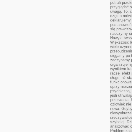
potrafi przek
przyglądać s
uwagą. To, c
często mówi 
deklarujemy
postanowień.
się prawdziw
nauczymy si
Nawyki tworz
Większość lu
wiele czynno
przebudzenia
sięgamy po t
zaczynamy p
organizujemy
wynikiem ka
raczej efekt
długo, aż st
funkcjonowa
sprzymierze
psychiczną, 
jeśli utrwala
przerwania.
człowiek nie
nowa. Gdyby 
niewyobraża
rzeczywistoś
szybciej. D
analizować 
Problem zac