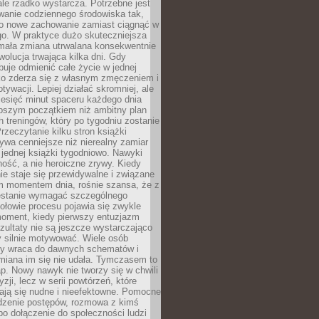
ale rzadko wystarcza. Potrzebne jest
wanie codziennego środowiska tak,
ło nowe zachowanie zamiast ciągnąć w
go. W praktyce dużo skuteczniejsza
 mała zmiana utrwalana konsekwentnie
ewolucja trwająca kilka dni. Gdy
buje odmienić całe życie w jednej
bko zderza się z własnym zmęczeniem i
ywacji. Lepiej działać skromniej, ale
ziesięć minut spaceru każdego dnia
pszym początkiem niż ambitny plan
 treningów, który po tygodniu zostanie
rzeczytanie kilku stron książki
ywa cenniejsze niż nierealny zamiar
 jednej książki tygodniowo. Nawyki
rność, a nie heroiczne zrywy. Kiedy
ie staje się przewidywalne i związane
m momentem dnia, rośnie szansa, że z
stanie wymagać szczególnego
ołowie procesu pojawia się zwykle
moment, kiedy pierwszy entuzjazm
zultaty nie są jeszcze wystarczająco
y silnie motywować. Wiele osób
dy wraca do dawnych schematów i
miana im się nie udała. Tymczasem to
ap. Nowy nawyk nie tworzy się w chwili
zji, lecz w serii powtórzeń, które
ją się nudne i nieefektowne. Pomocne
edzenie postępów, rozmowa z kimś
o dołączenie do społeczności ludzi