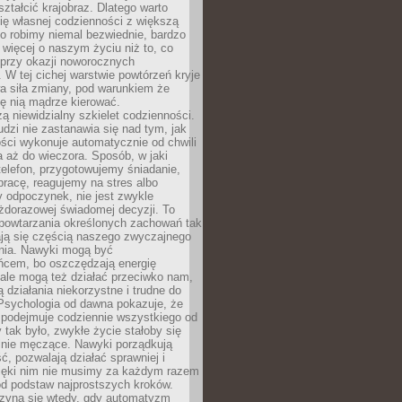
ształcić krajobraz. Dlatego warto
ię własnej codzienności z większą
o robimy niemal bezwiednie, bardzo
więcej o naszym życiu niż to, co
 przy okazji noworocznych
 W tej cichej warstwie powtórzeń kryje
a siła zmiany, pod warunkiem że
ę nią mądrze kierować.
ą niewidzialny szkielet codzienności.
dzi nie zastanawia się nad tym, jak
ści wykonuje automatycznie od chwili
 aż do wieczora. Sposób, w jaki
elefon, przygotowujemy śniadanie,
racę, reagujemy na stres albo
 odpoczynek, nie jest zwykle
żdorazowej świadomej decyzji. To
 powtarzania określonych zachowań tak
ają się częścią naszego zwyczajnego
nia. Nawyki mogą być
ńcem, bo oszczędzają energię
ale mogą też działać przeciwko nam,
ją działania niekorzystne i trudne do
 Psychologia od dawna pokazuje, że
 podejmuje codziennie wszystkiego od
tak było, zwykłe życie stałoby się
lnie męczące. Nawyki porządkują
ć, pozwalają działać sprawniej i
zięki nim nie musimy za każdym razem
od podstaw najprostszych kroków.
zyna się wtedy, gdy automatyzm