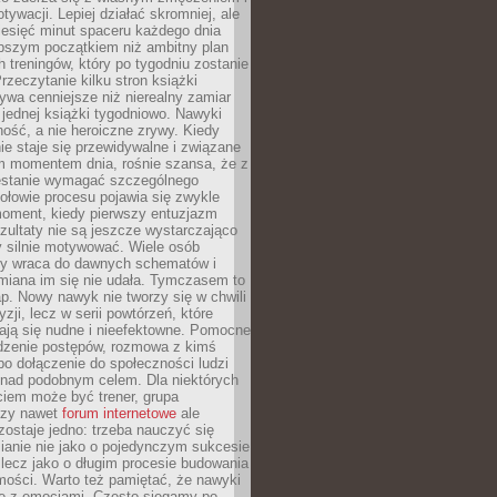
ywacji. Lepiej działać skromniej, ale
ziesięć minut spaceru każdego dnia
pszym początkiem niż ambitny plan
 treningów, który po tygodniu zostanie
rzeczytanie kilku stron książki
ywa cenniejsze niż nierealny zamiar
 jednej książki tygodniowo. Nawyki
rność, a nie heroiczne zrywy. Kiedy
ie staje się przewidywalne i związane
m momentem dnia, rośnie szansa, że z
stanie wymagać szczególnego
ołowie procesu pojawia się zwykle
moment, kiedy pierwszy entuzjazm
zultaty nie są jeszcze wystarczająco
y silnie motywować. Wiele osób
dy wraca do dawnych schematów i
miana im się nie udała. Tymczasem to
ap. Nowy nawyk nie tworzy się w chwili
zji, lecz w serii powtórzeń, które
ją się nudne i nieefektowne. Pomocne
edzenie postępów, rozmowa z kimś
o dołączenie do społeczności ludzi
 nad podobnym celem. Dla niektórych
ciem może być trener, grupa
czy nawet
forum internetowe
ale
ostaje jedno: trzeba nauczyć się
ianie nie jako o pojedynczym sukcesie
 lecz jako o długim procesie budowania
mości. Warto też pamiętać, że nawyki
e z emocjami. Często sięgamy po