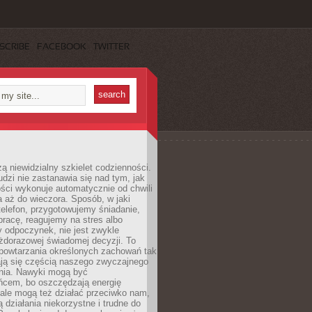
SCRIBE
FACEBOOK
TWITTER
ą niewidzialny szkielet codzienności.
dzi nie zastanawia się nad tym, jak
ści wykonuje automatycznie od chwili
 aż do wieczora. Sposób, w jaki
elefon, przygotowujemy śniadanie,
racę, reagujemy na stres albo
 odpoczynek, nie jest zwykle
żdorazowej świadomej decyzji. To
 powtarzania określonych zachowań tak
ają się częścią naszego zwyczajnego
nia. Nawyki mogą być
ńcem, bo oszczędzają energię
ale mogą też działać przeciwko nam,
ją działania niekorzystne i trudne do