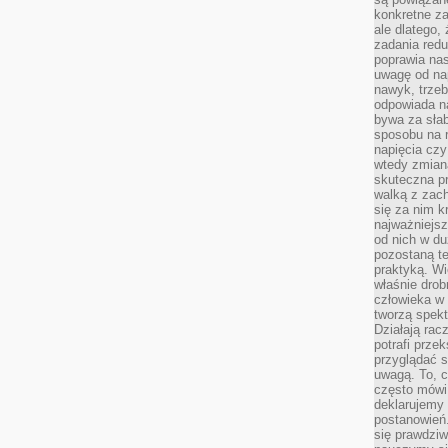
konkretne za
ale dlatego,
zadania redu
poprawia nas
uwagę od nap
nawyk, trzeb
odpowiada n
bywa za słab
sposobu na r
napięcia cz
wtedy zmian
skuteczna pr
walką z zac
się za nim k
najważniejsz
od nich w du
pozostaną te
praktyką. Wi
właśnie drob
człowieka w
tworzą spekt
Działają rac
potrafi przek
przyglądać s
uwagą. To, c
często mówi 
deklarujemy
postanowień.
się prawdziw