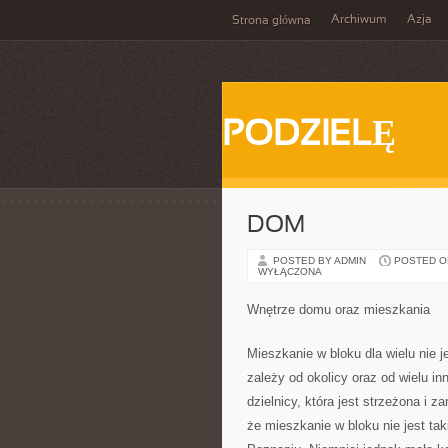
Archiwum
Azja
Strona główna
PODZIELĘ
DOM
POSTED BY ADMIN
POSTED ON 
WYŁĄCZONA
Wnętrze domu oraz mieszkania
Mieszkanie w bloku dla wielu nie
zależy od okolicy oraz od wielu in
dzielnicy, która jest strzeżona i 
że mieszkanie w bloku nie jest tak