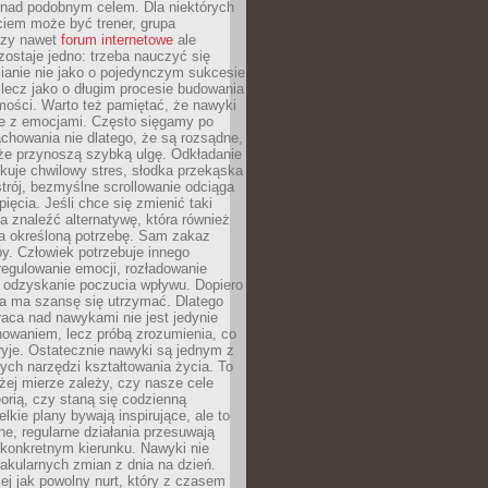
 nad podobnym celem. Dla niektórych
ciem może być trener, grupa
czy nawet
forum internetowe
ale
ostaje jedno: trzeba nauczyć się
ianie nie jako o pojedynczym sukcesie
 lecz jako o długim procesie budowania
mości. Warto też pamiętać, że nawyki
e z emocjami. Często sięgamy po
chowania nie dlatego, że są rozsądne,
 że przynoszą szybką ulgę. Odkładanie
kuje chwilowy stres, słodka przekąska
trój, bezmyślne scrollowanie odciąga
ięcia. Jeśli chce się zmienić taki
a znaleźć alternatywę, która również
a określoną potrzebę. Sam zakaz
y. Człowiek potrzebuje innego
egulowanie emocji, rozładowanie
y odzyskanie poczucia wpływu. Dopiero
a ma szansę się utrzymać. Dlatego
aca nad nawykami nie jest jedynie
howaniem, lecz próbą zrozumienia, co
ryje. Ostatecznie nawyki są jednym z
ych narzędzi kształtowania życia. To
żej mierze zależy, czy nasze cele
orią, czy staną się codzienną
elkie plany bywają inspirujące, ale to
ne, regularne działania przesuwają
 konkretnym kierunku. Nawyki nie
akularnych zmian z dnia na dzień.
zej jak powolny nurt, który z czasem