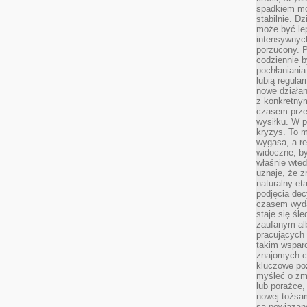
spadkiem mot
stabilnie. D
może być le
intensywnych
porzucony. P
codziennie b
pochłaniania
lubią regula
nowe działan
z konkretny
czasem prze
wysiłku. W p
kryzys. To 
wygasa, a re
widoczne, b
właśnie wte
uznaje, że z
naturalny et
podjęcia decy
czasem wyda
staje się śl
zaufanym alb
pracujących
takim wspar
znajomych 
kluczowe poz
myśleć o zm
lub porażce,
nowej tożsa
są powiązan