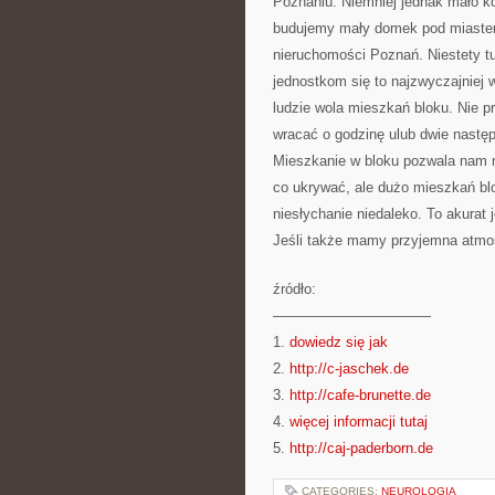
Poznaniu. Niemniej jednak mało kog
budujemy mały domek pod miaste
nieruchomości Poznań. Niestety tu
jednostkom się to najzwyczajniej
ludzie wola mieszkań bloku. Nie p
wracać o godzinę ulub dwie nastę
Mieszkanie w bloku pozwala nam n
co ukrywać, ale dużo mieszkań bl
niesłychanie niedaleko. To akurat
Jeśli także mamy przyjemna atmos
źródło:
———————————
1.
dowiedz się jak
2.
http://c-jaschek.de
3.
http://cafe-brunette.de
4.
więcej informacji tutaj
5.
http://caj-paderborn.de
CATEGORIES:
NEUROLOGIA