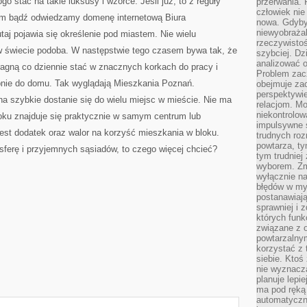
o stać na takie luksusy i wzorce. Jeśli już, to z reguły
przerwania.
człowiek nie
m bądź odwiedzamy domenę internetową Biura
nowa. Gdyby 
niewyobraża
taj pojawia się określenie pod miastem. Nie wielu
rzeczywistoś
 w świecie podoba. W następstwie tego czasem bywa tak, że
szybciej. D
analizować 
ragną co dziennie stać w znacznych korkach do pracy i
Problem zac
pnie do domu. Tak wyglądają Mieszkania Poznań.
obejmuje zac
perspektywie
a szybkie dostanie się do wielu miejsc w mieście. Nie ma
relacjom. Mo
niekontrolow
oku znajduje się praktycznie w samym centrum lub
impulsywne 
 jest dodatek oraz walor na korzyść mieszkania w bloku.
trudnych ro
powtarza, tym
ferę i przyjemnych sąsiadów, to czego więcej chcieć?
tym trudniej
wyborem. Zm
wyłącznie na
błędów w my
postanawiają,
sprawniej i 
których funk
związane z o
powtarzalny
korzystać z 
siebie. Ktoś
nie wyznacza
planuje lepi
ma pod ręką 
automatyczn