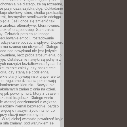
chowania nie dlatego, że są rozsądne,
 że przynoszą szybką ulgę. Odkładanie
kuje chwilowy stres, słodka przekąska
trój, bezmyślne scrollowanie odciąga
ięcia. Jeśli chce się zmienić taki
a znaleźć alternatywę, która również
a określoną potrzebę. Sam zakaz
y. Człowiek potrzebuje innego
egulowanie emocji, rozładowanie
y odzyskanie poczucia wpływu. Dopiero
a ma szansę się utrzymać. Dlatego
aca nad nawykami nie jest jedynie
howaniem, lecz próbą zrozumienia, co
ryje. Ostatecznie nawyki są jednym z
ych narzędzi kształtowania życia. To
żej mierze zależy, czy nasze cele
orią, czy staną się codzienną
elkie plany bywają inspirujące, ale to
ne, regularne działania przesuwają
 konkretnym kierunku. Nawyki nie
akularnych zmian z dnia na dzień.
zej jak powolny nurt, który z czasem
ształcić krajobraz. Dlatego warto
ię własnej codzienności z większą
o robimy niemal bezwiednie, bardzo
więcej o naszym życiu niż to, co
 przy okazji noworocznych
 W tej cichej warstwie powtórzeń kryje
a siła zmiany, pod warunkiem że