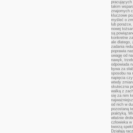
pracujących
takim wspar
znajomych 
kluczowe poz
myśleć o zm
lub porażce,
nowej tożsa
są powiązan
konkretne za
ale dlatego,
zadania redu
poprawia nas
uwagę od nap
nawyk, trzeb
odpowiada n
bywa za słab
sposobu na r
napięcia cz
wtedy zmian
skuteczna pr
walką z zac
się za nim k
najważniejsz
od nich w du
pozostaną te
praktyką. Wi
właśnie drob
człowieka w
tworzą spekt
Działają rac