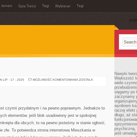
Jemen
Tagi
Tagi
Spis Treści
Wybierać
SUB
Nawyki tworz
Większość lu
DOM
LIP - 17 - 2025
MOŻLIWOŚĆ KOMENTOWANIA
ZOSTAŁA
wiele czynno
przebudzenia
sięgamy po t
zaczynamy p
organizujemy
wynikiem ka
 jest czymś przydatnym i na pewno poprawnym. Jednakże to
raczej efekt
długo, aż st
nych elementów. jeśli blok usadowiony jest w spokojnej
funkcjonowa
zamknięta dla obcych, to na pewno jesteśmy w stanie ogłosić,
sprzymierze
psychiczną, 
ie złe. To potwierdza strona internetowa Mieszkania w
jeśli utrwala