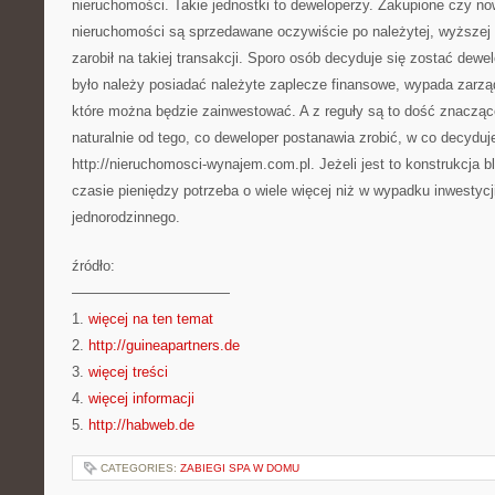
nieruchomości. Takie jednostki to deweloperzy. Zakupione czy 
nieruchomości są sprzedawane oczywiście po należytej, wyższej 
zarobił na takiej transakcji. Sporo osób decyduje się zostać dewe
było należy posiadać należyte zaplecze finansowe, wypada zarz
które można będzie zainwestować. A z reguły są to dość znacząc
naturalnie od tego, co deweloper postanawia zrobić, w co decydu
http://nieruchomosci-wynajem.com.pl. Jeżeli jest to konstrukcja
czasie pieniędzy potrzeba o wiele więcej niż w wypadku inwestyc
jednorodzinnego.
źródło:
———————————
1.
więcej na ten temat
2.
http://guineapartners.de
3.
więcej treści
4.
więcej informacji
5.
http://habweb.de
CATEGORIES:
ZABIEGI SPA W DOMU