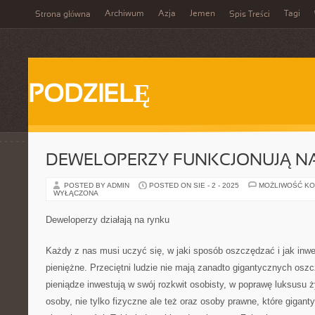
Archiwum
Azja
Jemen
Tagi
Strona główna
Spis Treści
PODZIELĘ
DEWELOPERZY FUNKCJONUJĄ N
POSTED BY ADMIN
POSTED ON SIE - 2 - 2025
MOŻLIWOŚĆ K
WYŁĄCZONA
Deweloperzy działają na rynku
Każdy z nas musi uczyć się, w jaki sposób oszczędzać i jak inw
pieniężne. Przeciętni ludzie nie mają zanadto gigantycznych os
pieniądze inwestują w swój rozkwit osobisty, w poprawę luksusu ż
osoby, nie tylko fizyczne ale też oraz osoby prawne, które gigant