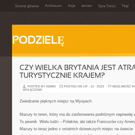
Archiwum
Azja
Jemen
Tagi
Strona główna
Spis Treści
PODZIELĘ
CZY WIELKA BRYTANIA JEST AT
TURYSTYCZNIE KRAJEM?
POSTED BY ADMIN
POSTED ON LIP - 10 - 2025
MOŻLIWOŚĆ 
WYŁĄCZONA
Zwiedzanie pięknych miejsc na Wyspach
Mazury to teren, który ma do zaoferowania podróżnym naprawdę wi
To pewnik. Wielu ludzi – Polaków, ale także Francuzów czy Ame
Mazury to teraz jedno z ostatnich dziewiczych miejsc na świecie