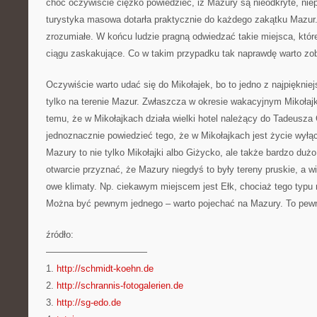
choć oczywiście ciężko powiedzieć, iż Mazury są nieodkryte, nie
turystyka masowa dotarła praktycznie do każdego zakątku Mazur.
zrozumiałe. W końcu ludzie pragną odwiedzać takie miejsca, któr
ciągu zaskakujące. Co w takim przypadku tak naprawdę warto z
Oczywiście warto udać się do Mikołajek, bo to jedno z najpięknie
tylko na terenie Mazur. Zwłaszcza w okresie wakacyjnym Mikołajki
temu, że w Mikołajkach działa wielki hotel należący do Tadeusza
jednoznacznie powiedzieć tego, że w Mikołajkach jest życie wył
Mazury to nie tylko Mikołajki albo Giżycko, ale także bardzo duż
otwarcie przyznać, że Mazury niegdyś to były tereny pruskie, a 
owe klimaty. Np. ciekawym miejscem jest Ełk, chociaż tego typu m
Można być pewnym jednego – warto pojechać na Mazury. To pew
źródło:
———————————
1.
http://schmidt-koehn.de
2.
http://schrannis-fotogalerien.de
3.
http://sg-edo.de