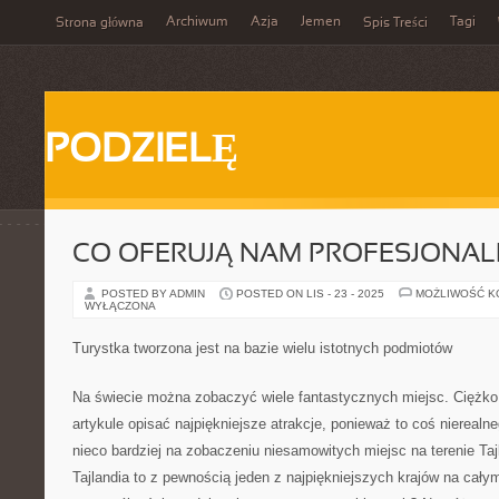
Archiwum
Azja
Jemen
Tagi
Strona główna
Spis Treści
PODZIELĘ
CO OFERUJĄ NAM PROFESJONAL
POSTED BY ADMIN
POSTED ON LIS - 23 - 2025
MOŻLIWOŚĆ 
WYŁĄCZONA
Turystka tworzona jest na bazie wielu istotnych podmiotów
Na świecie można zobaczyć wiele fantastycznych miejsc. Ciężko 
artykule opisać najpiękniejsze atrakcje, ponieważ to coś nierealn
nieco bardziej na zobaczeniu niesamowitych miejsc na terenie Ta
Tajlandia to z pewnością jeden z najpiękniejszych krajów na cał