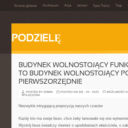
Archiwum
Azja
Jemen
Tagi
Strona główna
Spis Treści
PODZIELĘ
BUDYNEK WOLNOSTOJĄCY FUNK
TO BUDYNEK WOLNOSTOJĄCY PO
PIERWSZORZĘDNIE
POSTED BY ADMIN
POSTED ON SIE - 20 - 2025
MOŻLIWOŚĆ 
WYŁĄCZONA
Niezwykle intrygującą propozycją naszych czasów
Każdy kto ma swoje biuro, chce żeby lansowało się ono wytwornie
Wystrój biura świadczy również o upodobaniach właściciela, o za