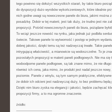
tego powinno się dołożyć wszystkich starań, by takie biuro por
do dyspozycji dużo wyrobów wykończeniowych, które idealnie przy
nich godne uwagi są nowoczesne panele do biura, jakimi można
posadzkę. Dobór w tej materii, jest tak duży, że trudno jest nie za
propozycji. Pośród nowoczesnych paneli do biura, pożądane było
To wciąż jeszcze nowość na rynku, jaka jednak już podbiła serdu
świecie. Takowe panele to wytworność i postęp w jednym wydaniu
dobrej jakości, dzięki temu są też nadzwyczaj trwałe. Takie pane
intrygującą właściwość, a mianowicie są wodoszczelne. To je zna
pozostałych propozycji w materii paneli podłogowych. Nie ma się 
wodoodporne panele podłogowe, są tak znane mimo, że nie długo 
również ich cena, jaka mimo, że produkt jest nadal jeszcze nowy,
poziomie. Panele z winylu, są tym samym praktyczne, efektywne i
że dobór ich odcieni jest nadzwyczaj duży, to bez problemu będą
Dzięki nim biuro zyska na elegancji i jakości, będzie zachęcać kl
propozycji firmy, a to ma ogromne znaczenie.
źródło:
———————————