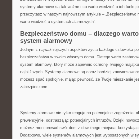
systemy alarmowe są tak ważne i ⁤co warto wiedzieć o ich funkcj
przeczytasz w ‌naszym najnowszym artykule – „Bezpieczeństwo 
warto wiedzieć o systemach alarmowych”.
Bezpieczeństwo domu – dlaczego wart
system alarmowy
Jednym z najważniejszych ‌aspektów życia każdego człowieka ⁢p
bezpieczeństwa w swoim własnym domu. ‌Dlatego warto‍ zastanowi
system alarmowy, który może zapewnić ochronę Twojego majątku i
najbliższych. Systemy alarmowe są coraz bardziej zaawansowane 
możesz spać spokojnie, mając pewność,⁢ że Twoje mieszkanie je
zabezpieczone.
Systemy alarmowe nie tylko reagują na⁢ potencjalne zagrożenia,⁣ ale
prewencyjnie, odstraszając potencjalnych⁤ intruzów.⁢ Dzięki now
możesz monitorować swój⁢ dom ⁢z dowolnego miejsca, korzystając z
Dodatkowo,⁢ wiele systemów​ alarmowych jest wyposażonych⁣ w s