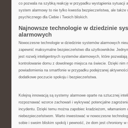
co​ pozwala ‍na szybką reakcję w przypadku‌ wystąpienia sytuacji a
system alarmowy to nie tylko‍ kwestia bezpieczeństwa, ale także 
psychicznego dla Ciebie‍ i Twoich bliskich.
Najnowsze technologie w dziedzinie ⁣sy
alarmowych
Nowoczesne ​technologie w⁤ dziedzinie​ systemów alarmowych nieus
zapewnić maksymalne bezpieczeństwo dla użytkowników.⁣ Jednym
jest ‍rozwój inteligentnych systemów alarmowych, które pozwalają 
kontrolowanie domu z dowolnego miejsca na świecie. ​Dzięki ni
powiadomienia​ na smartfonie w przypadku⁢ podejrzanej aktywności
dodatkowe⁣ poczucie spokoju i bezpieczeństwa.
Kolejną innowacją są systemy alarmowe oparte na ⁣sztucznej intelig
rozpoznawać wzorce zachowań i wykrywać potencjalne zagrożeni
incydentu. Dzięki temu można zapobiec​ kradzieżom, włamaniom 
niebezpieczeństwom. Warto inwestować w nowoczesne technolog
sobie i swoim bliskim spokój i pewność, że dom jest chroniony 