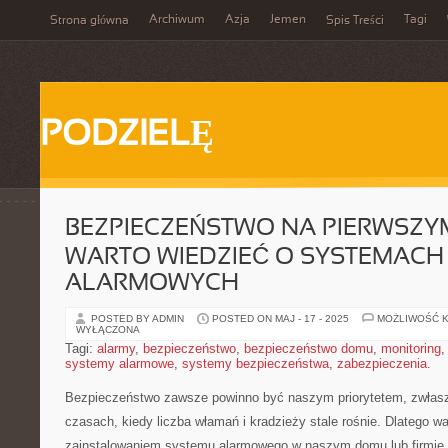
Archiwum
Azja
Jemen
Tagi
Strona główna
Spis Treści
PODZIELĘ
BEZPIECZEŃSTWO NA PIERWSZYM
WARTO WIEDZIEĆ O SYSTEMACH
ALARMOWYCH
POSTED BY ADMIN
POSTED ON MAJ - 17 - 2025
MOŻLIWOŚĆ 
WYŁĄCZONA
Tagi:
alarmy
,
bezpieczeństwo
,
bezpieczeństwo domu
,
monitoring
systemy alarmowe
,
systemy bezpieczeństwa
,
zabezpieczenia.
Bezpieczeństwo zawsze powinno być naszym priorytetem, zwłaszc
czasach, kiedy liczba włamań i‌ kradzieży stale rośnie. Dlatego wa
zainstalowaniem systemu ⁢alarmowego ⁢w naszym domu lub ⁣firmie.‍