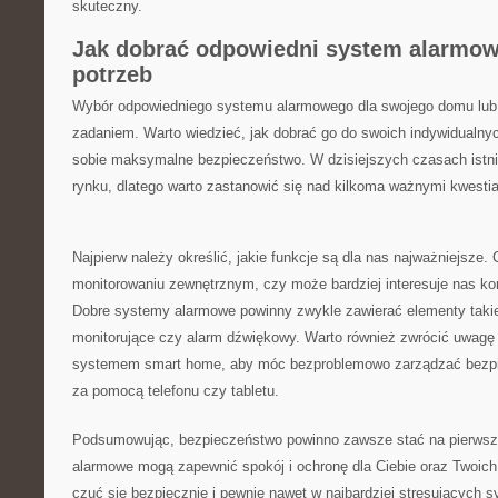
skuteczny.
Jak dobrać odpowiedni system alarmow
potrzeb
Wybór odpowiedniego ⁣systemu ​alarmowego dla swojego domu lub 
zadaniem.⁢ Warto​ wiedzieć, jak ​dobrać ​go do swoich ​indywidualn
sobie maksymalne bezpieczeństwo.⁤ W dzisiejszych czasach istniej
rynku, dlatego warto zastanowić się nad kilkoma ważnymi kwestia
Najpierw należy określić, jakie funkcje są dla nas najważniejsze. C
monitorowaniu⁣ zewnętrznym, czy może bardziej interesuje nas ko
Dobre systemy alarmowe powinny zwykle zawierać elementy takie ​j
monitorujące czy alarm ⁢dźwiękowy. Warto również zwrócić uwagę 
systemem smart home, aby móc bezproblemowo⁣ zarządzać⁤ bezp
za⁤ pomocą telefonu czy ⁣tabletu.
Podsumowując, bezpieczeństwo ​powinno zawsze‌ stać na pierws
alarmowe‍ mogą zapewnić spokój i ochronę dla Ciebie oraz ‍Twoich
czuć się bezpiecznie i pewnie nawet w najbardziej stresujących syt